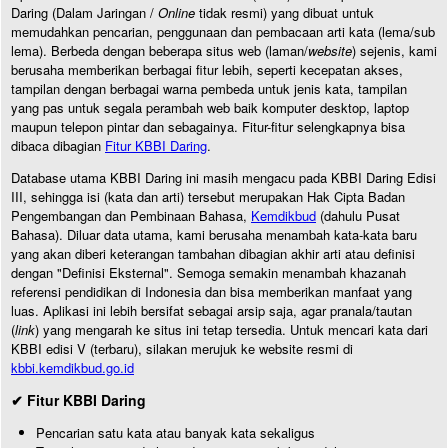
Daring (Dalam Jaringan /
Online
tidak resmi) yang dibuat untuk
memudahkan pencarian, penggunaan dan pembacaan arti kata (lema/sub
lema). Berbeda dengan beberapa situs web (laman/
website
) sejenis, kami
berusaha memberikan berbagai fitur lebih, seperti kecepatan akses,
tampilan dengan berbagai warna pembeda untuk jenis kata, tampilan
yang pas untuk segala perambah web baik komputer desktop, laptop
maupun telepon pintar dan sebagainya. Fitur-fitur selengkapnya bisa
dibaca dibagian
Fitur KBBI Daring
.
Database utama KBBI Daring ini masih mengacu pada KBBI Daring Edisi
III, sehingga isi (kata dan arti) tersebut merupakan Hak Cipta Badan
Pengembangan dan Pembinaan Bahasa,
Kemdikbud
(dahulu Pusat
Bahasa). Diluar data utama, kami berusaha menambah kata-kata baru
yang akan diberi keterangan tambahan dibagian akhir arti atau definisi
dengan "Definisi Eksternal". Semoga semakin menambah khazanah
referensi pendidikan di Indonesia dan bisa memberikan manfaat yang
luas. Aplikasi ini lebih bersifat sebagai arsip saja, agar pranala/tautan
(
link
) yang mengarah ke situs ini tetap tersedia. Untuk mencari kata dari
KBBI edisi V (terbaru), silakan merujuk ke website resmi di
kbbi.kemdikbud.go.id
✔ Fitur KBBI Daring
Pencarian satu kata atau banyak kata sekaligus