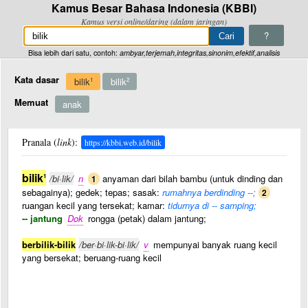
Kamus Besar Bahasa Indonesia (KBBI)
Kamus versi online/daring (dalam jaringan)
?
Bisa lebih dari satu, contoh:
ambyar,terjemah,integritas,sinonim,efektif,analisis
Kata dasar
bilik
bilik
1
2
Memuat
anak
Pranala (
link
):
https://kbbi.web.id/bilik
bilik
1
/bi·lik/
n
anyaman dari bilah bambu (untuk dinding dan
1
sebagainya); gedek; tepas; sasak:
rumahnya berdinding --;
2
ruangan kecil yang tersekat; kamar:
tidurnya di -- samping;
-- jantung
Dok
rongga (petak) dalam jantung;
berbilik-bilik
/ber·bi·lik-bi·lik/
v
mempunyai banyak ruang kecil
yang bersekat; beruang-ruang kecil