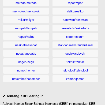
metode/metoda
rapot/rapor
menyolok/mencolok
risiko/resiko
miliar/milyar
sariawan/seriawan
nampak/tampak
sekretaris/sekertaris
napas/nafas
sistem/sistim
nasihat/nasehat
standarisasi/standardisasi
negatif/negatip
subjek/subyek
negeri/negri
teknik/tehnik
nomor/nomer
teknologi/tehnologi
november/nopember
zaman/jaman
✔ Tentang KBBI daring ini
Aplikasi Kamus Besar Bahasa Indonesia (KBBI) ini merupakan KBBI