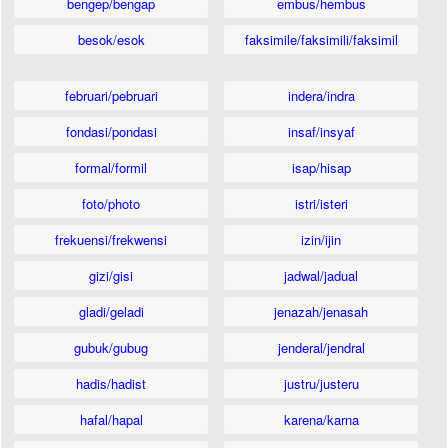
bengep/bengap
embus/hembus
besok/esok
faksimile/faksimili/faksimil
februari/pebruari
indera/indra
fondasi/pondasi
insaf/insyaf
formal/formil
isap/hisap
foto/photo
istri/isteri
frekuensi/frekwensi
izin/ijin
gizi/gisi
jadwal/jadual
gladi/geladi
jenazah/jenasah
gubuk/gubug
jenderal/jendral
hadis/hadist
justru/justeru
hafal/hapal
karena/karna