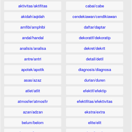
aktivitas/aktifitas
cabai/cabe
akidah/aqidah
cendekiawan/cendikiawan
amfibi/amphibi
daftar/daptar
andal/handal
dekoratif/dekoratip
analisis/analisa
dekret/dekrit
antre/antri
detail/detil
apotek/apotik
diagnosis/diagnosa
asas/azaz
durian/duren
atlet/atlit
efektif/efektip
atmosfer/atmosfir
efektifitas/efektivitas
azan/adzan
ekstra/extra
belum/belom
elite/elit