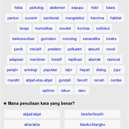
fobia
psikolog
abdomen
sepupu
hobi
basis
pantun
suvenir
semburat
mengoleksi
karmina
habitat
terapi
komoditas
novelet
kontras
solilokui
berkonsultasi
gurindam
monolog
senandika
toraks
panik
inisiatif
predator
polkadot
absurd
novel
adaptasi
membran
kreatif
replikasi
abstrak
rasional
perajin
antologi
populasi
rajin
hayati
dialog
jujur
mandiri
abjad-atau-abjat
gundah
favorit
ramah
cerdas
optimis
tekun
deru
★ Mana penulisan kata yang benar?
abjad/abjat
biosfer/biosfir
akte/akta
blanko/blangko