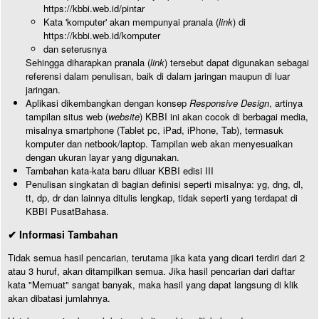
https://kbbi.web.id/pintar
Kata 'komputer' akan mempunyai pranala (
link
) di
https://kbbi.web.id/komputer
dan seterusnya
Sehingga diharapkan pranala (
link
) tersebut dapat digunakan sebagai
referensi dalam penulisan, baik di dalam jaringan maupun di luar
jaringan.
Aplikasi dikembangkan dengan konsep
Responsive Design
, artinya
tampilan situs web (
website
) KBBI ini akan cocok di berbagai media,
misalnya smartphone (Tablet pc, iPad, iPhone, Tab), termasuk
komputer dan netbook/laptop. Tampilan web akan menyesuaikan
dengan ukuran layar yang digunakan.
Tambahan kata-kata baru diluar KBBI edisi III
Penulisan singkatan di bagian definisi seperti misalnya: yg, dng, dl,
tt, dp, dr dan lainnya ditulis lengkap, tidak seperti yang terdapat di
KBBI PusatBahasa.
✔ Informasi Tambahan
Tidak semua hasil pencarian, terutama jika kata yang dicari terdiri dari 2
atau 3 huruf, akan ditampilkan semua. Jika hasil pencarian dari daftar
kata "Memuat" sangat banyak, maka hasil yang dapat langsung di klik
akan dibatasi jumlahnya.