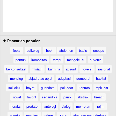
★ Pencarian populer
fobia
psikolog
hobi
abdomen
basis
sepupu
pantun
komoditas
terapi
mengoleksi
suvenir
berkonsultasi
inisiatif
karmina
absurd
novelet
rasional
monolog
abjad-atau-abjat
adaptasi
semburat
habitat
solilokui
hayati
gurindam
polkadot
kontras
replikasi
novel
favorit
senandika
panik
abstrak
kreatif
toraks
predator
antologi
dialog
membran
rajin
mandiri
populasi
tekun
jujur
aktivitas-atau-aktifitas