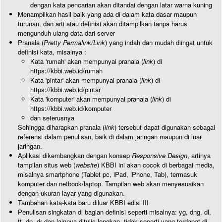
dengan kata pencarian akan ditandai dengan latar warna kuning
Menampilkan hasil baik yang ada di dalam kata dasar maupun
turunan, dan arti atau definisi akan ditampilkan tanpa harus
mengunduh ulang data dari server
Pranala (
Pretty Permalink/Link
) yang indah dan mudah diingat untuk
definisi kata, misalnya :
Kata 'rumah' akan mempunyai pranala (
link
) di
https://kbbi.web.id/rumah
Kata 'pintar' akan mempunyai pranala (
link
) di
https://kbbi.web.id/pintar
Kata 'komputer' akan mempunyai pranala (
link
) di
https://kbbi.web.id/komputer
dan seterusnya
Sehingga diharapkan pranala (
link
) tersebut dapat digunakan sebagai
referensi dalam penulisan, baik di dalam jaringan maupun di luar
jaringan.
Aplikasi dikembangkan dengan konsep
Responsive Design
, artinya
tampilan situs web (
website
) KBBI ini akan cocok di berbagai media,
misalnya smartphone (Tablet pc, iPad, iPhone, Tab), termasuk
komputer dan netbook/laptop. Tampilan web akan menyesuaikan
dengan ukuran layar yang digunakan.
Tambahan kata-kata baru diluar KBBI edisi III
Penulisan singkatan di bagian definisi seperti misalnya: yg, dng, dl,
tt, dp, dr dan lainnya ditulis lengkap, tidak seperti yang terdapat di