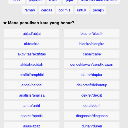
ramah
cerdas
optimis
untuk
perajin
★ Mana penulisan kata yang benar?
abjad/abjat
biosfer/biosfir
akte/akta
blanko/blangko
aktivitas/aktifitas
cabai/cabe
akidah/aqidah
cendekiawan/cendikiawan
amfibi/amphibi
daftar/daptar
andal/handal
dekoratif/dekoratip
analisis/analisa
dekret/dekrit
antre/antri
detail/detil
apotek/apotik
diagnosis/diagnosa
asas/azaz
durian/duren