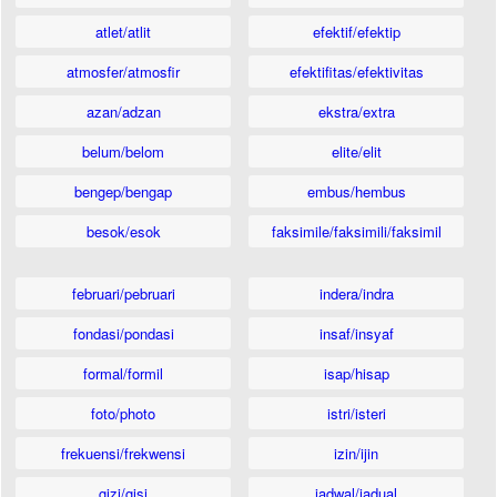
atlet/atlit
efektif/efektip
atmosfer/atmosfir
efektifitas/efektivitas
azan/adzan
ekstra/extra
belum/belom
elite/elit
bengep/bengap
embus/hembus
besok/esok
faksimile/faksimili/faksimil
februari/pebruari
indera/indra
fondasi/pondasi
insaf/insyaf
formal/formil
isap/hisap
foto/photo
istri/isteri
frekuensi/frekwensi
izin/ijin
gizi/gisi
jadwal/jadual