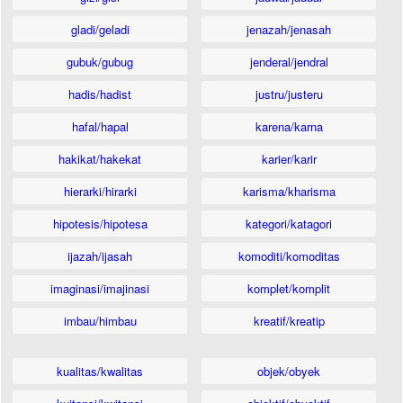
gladi/geladi
jenazah/jenasah
gubuk/gubug
jenderal/jendral
hadis/hadist
justru/justeru
hafal/hapal
karena/karna
hakikat/hakekat
karier/karir
hierarki/hirarki
karisma/kharisma
hipotesis/hipotesa
kategori/katagori
ijazah/ijasah
komoditi/komoditas
imaginasi/imajinasi
komplet/komplit
imbau/himbau
kreatif/kreatip
kualitas/kwalitas
objek/obyek