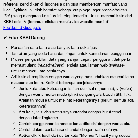
referensi pendidikan di Indonesia dan bisa memberikan manfaat yang
luas. Aplikasi ini lebih bersifat sebagai arsip saja, agar pranala/tautan
(
link
) yang mengarah ke situs ini tetap tersedia. Untuk mencari kata dari
KBBI edisi V (terbaru), silakan merujuk ke website resmi di
kbbi.kemdikbud.go.id
✔ Fitur KBBI Daring
Pencarian satu kata atau banyak kata sekaligus
Tampilan yang sederhana dan ringan untuk kemudahan penggunaan
Proses pengambilan data yang sangat cepat, pengguna tidak perlu
memuat ulang (
reload/refresh
) jendela atau laman web (
website
)
untuk mencari kata berikutnya
Arti kata ditampilkan dengan warna yang memudahkan mencari lema
maupun sub lema. Berikut beberapa penjelasannya:
Jenis kata atau keterangan istilah semisal n (nomina), v (verba)
dengan warna merah muda (pink) dengan garis bawah titik-titik.
Arahkan mouse untuk melihat keterangannya (belum semua ada
keterangannya)
Arti ke-1, 2, 3 dan seterusnya ditandai dengan huruf tebal
dengan latar lingkaran
Contoh penggunaan lema/sub-lema ditandai dengan warna biru
Contoh dalam peribahasa ditandai dengan warna oranye
Ketika diklik hasil dari daftar kata "Memuat", hasil yang sesuai