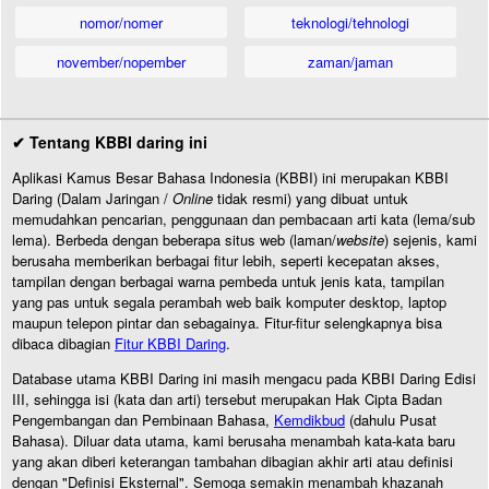
nomor/nomer
teknologi/tehnologi
november/nopember
zaman/jaman
✔ Tentang KBBI daring ini
Aplikasi Kamus Besar Bahasa Indonesia (KBBI) ini merupakan KBBI
Daring (Dalam Jaringan /
Online
tidak resmi) yang dibuat untuk
memudahkan pencarian, penggunaan dan pembacaan arti kata (lema/sub
lema). Berbeda dengan beberapa situs web (laman/
website
) sejenis, kami
berusaha memberikan berbagai fitur lebih, seperti kecepatan akses,
tampilan dengan berbagai warna pembeda untuk jenis kata, tampilan
yang pas untuk segala perambah web baik komputer desktop, laptop
maupun telepon pintar dan sebagainya. Fitur-fitur selengkapnya bisa
dibaca dibagian
Fitur KBBI Daring
.
Database utama KBBI Daring ini masih mengacu pada KBBI Daring Edisi
III, sehingga isi (kata dan arti) tersebut merupakan Hak Cipta Badan
Pengembangan dan Pembinaan Bahasa,
Kemdikbud
(dahulu Pusat
Bahasa). Diluar data utama, kami berusaha menambah kata-kata baru
yang akan diberi keterangan tambahan dibagian akhir arti atau definisi
dengan "Definisi Eksternal". Semoga semakin menambah khazanah