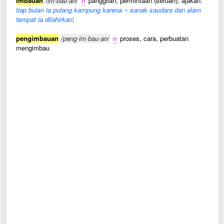
imbauan
/im·bau·an/
n
panggilan; permintaan (seruan); ajakan:
tiap bulan ia pulang kampung karena ~ sanak saudara dan alam
tempat ia dilahirkan
;
pengimbauan
/peng·im·bau·an/
n
proses, cara, perbuatan
mengimbau