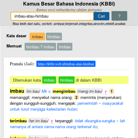
Kamus Besar Bahasa Indonesia (KBBI)
Kamus versi online/daring (dalam jaringan)
?
Bisa lebih dari satu, contoh:
ambyar,terjemah,integritas,sinonim,efektif,analisis
Kata dasar
imbau
himbau
Memuat
himbau ? imbau
timbau
Pranala (
link
):
https://kbbi.web.id/imbau-atau-himbau
Ditemukan kata
imbau
,
himbau
di dalam KBBI
imbau
/im·bau/
Mk v,
mengimbau
/meng·im·bau/
v
1
memanggil; menyebut nama orang;
meminta (menyerukan)
2
dengan sungguh-sungguh; mengajak:
pemerintah ~ masyarakat
untuk turut menjaga kelestarian hutan;
terimbau
/ter·im·bau/
v
terpanggil:
tidak disangka-sangka ~ lah
namanya di antara nama-nama orang terkenal itu
;