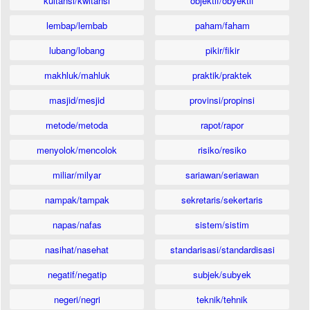
kuitansi/kwitansi
objektif/obyektif
lembap/lembab
paham/faham
lubang/lobang
pikir/fikir
makhluk/mahluk
praktik/praktek
masjid/mesjid
provinsi/propinsi
metode/metoda
rapot/rapor
menyolok/mencolok
risiko/resiko
miliar/milyar
sariawan/seriawan
nampak/tampak
sekretaris/sekertaris
napas/nafas
sistem/sistim
nasihat/nasehat
standarisasi/standardisasi
negatif/negatip
subjek/subyek
negeri/negri
teknik/tehnik