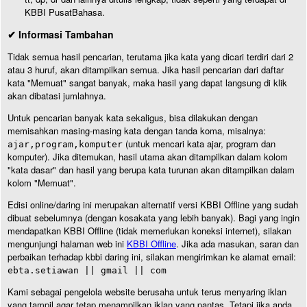
KBBI PusatBahasa.
✔ Informasi Tambahan
Tidak semua hasil pencarian, terutama jika kata yang dicari terdiri dari 2
atau 3 huruf, akan ditampilkan semua. Jika hasil pencarian dari daftar
kata "Memuat" sangat banyak, maka hasil yang dapat langsung di klik
akan dibatasi jumlahnya.
Untuk pencarian banyak kata sekaligus, bisa dilakukan dengan
memisahkan masing-masing kata dengan tanda koma, misalnya:
(untuk mencari kata ajar, program dan
ajar,program,komputer
komputer). Jika ditemukan, hasil utama akan ditampilkan dalam kolom
"kata dasar" dan hasil yang berupa kata turunan akan ditampilkan dalam
kolom "Memuat".
Edisi online/daring ini merupakan alternatif versi KBBI Offline yang sudah
dibuat sebelumnya (dengan kosakata yang lebih banyak). Bagi yang ingin
mendapatkan KBBI Offline (tidak memerlukan koneksi internet), silakan
mengunjungi halaman web ini
KBBI Offline
. Jika ada masukan, saran dan
perbaikan terhadap kbbi daring ini, silakan mengirimkan ke alamat email:
ebta.setiawan || gmail || com
Kami sebagai pengelola website berusaha untuk terus menyaring iklan
yang tampil agar tetap menampilkan iklan yang pantas. Tetapi jika anda