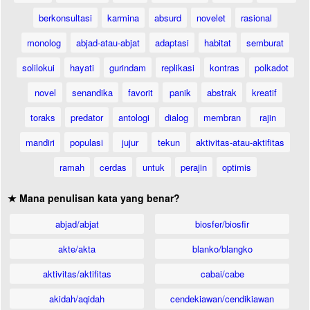
berkonsultasi
karmina
absurd
novelet
rasional
monolog
abjad-atau-abjat
adaptasi
habitat
semburat
solilokui
hayati
gurindam
replikasi
kontras
polkadot
novel
senandika
favorit
panik
abstrak
kreatif
toraks
predator
antologi
dialog
membran
rajin
mandiri
populasi
jujur
tekun
aktivitas-atau-aktifitas
ramah
cerdas
untuk
perajin
optimis
★ Mana penulisan kata yang benar?
abjad/abjat
biosfer/biosfir
akte/akta
blanko/blangko
aktivitas/aktifitas
cabai/cabe
akidah/aqidah
cendekiawan/cendikiawan