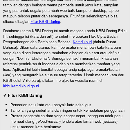
tampilan dengan berbagai warna pembeda untuk jenis kata, tampilan
yang pas untuk segala perambah web baik komputer desktop, laptop
maupun telepon pintar dan sebagainya. Fitur-fitur selengkapnya bisa
dibaca dibagian
Fitur KBBI Daring
.
Database utama KBBI Daring ini masih mengacu pada KBBI Daring Edisi
III, sehingga isi (kata dan arti) tersebut merupakan Hak Cipta Badan
Pengembangan dan Pembinaan Bahasa,
Kemdikbud
(dahulu Pusat
Bahasa). Diluar data utama, kami berusaha menambah kata-kata baru
yang akan diberi keterangan tambahan dibagian akhir arti atau definisi
dengan "Definisi Eksternal". Semoga semakin menambah khazanah
referensi pendidikan di Indonesia dan bisa memberikan manfaat yang
luas. Aplikasi ini lebih bersifat sebagai arsip saja, agar pranala/tautan
(
link
) yang mengarah ke situs ini tetap tersedia. Untuk mencari kata dari
KBBI edisi V (terbaru), silakan merujuk ke website resmi di
kbbi.kemdikbud.go.id
✔ Fitur KBBI Daring
Pencarian satu kata atau banyak kata sekaligus
Tampilan yang sederhana dan ringan untuk kemudahan penggunaan
Proses pengambilan data yang sangat cepat, pengguna tidak perlu
memuat ulang (
reload/refresh
) jendela atau laman web (
website
)
untuk mencari kata berikutnya