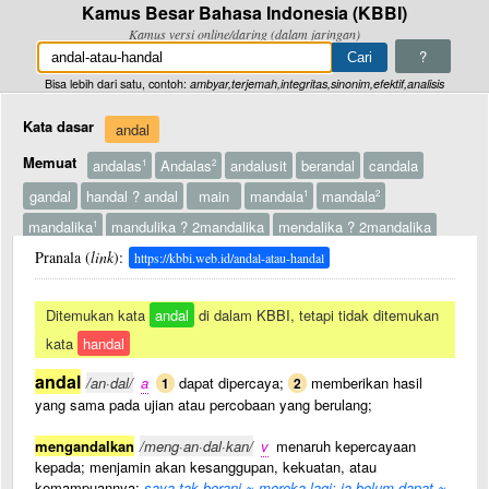
Kamus Besar Bahasa Indonesia (KBBI)
Kamus versi online/daring (dalam jaringan)
?
Bisa lebih dari satu, contoh:
ambyar,terjemah,integritas,sinonim,efektif,analisis
Kata dasar
andal
Memuat
andalas
Andalas
andalusit
berandal
candala
1
2
gandal
handal ? andal
main
mandala
mandala
1
2
mandalika
mandulika ? 2mandalika
mendalika ? 2mandalika
1
mendeleka
Pranala (
link
mendelika ? 1mandalika
):
museum
sandal
1
https://kbbi.web.id/andal-atau-handal
sandal ? 2sendal
skandal
vandal
vandalisme
vandalistis
2
Ditemukan kata
andal
di dalam KBBI, tetapi tidak ditemukan
wiyata
kata
handal
andal
/an·dal/
a
dapat dipercaya;
memberikan hasil
1
2
yang sama pada ujian atau percobaan yang berulang;
mengandalkan
/meng·an·dal·kan/
v
menaruh kepercayaan
kepada; menjamin akan kesanggupan, kekuatan, atau
kemampuannya:
saya tak berani ~ mereka lagi; ia belum dapat ~