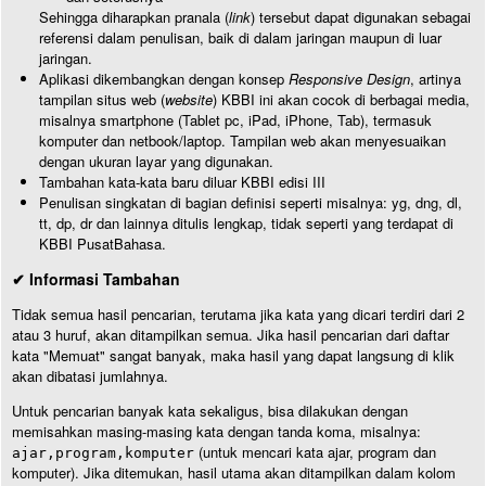
Sehingga diharapkan pranala (
link
) tersebut dapat digunakan sebagai
referensi dalam penulisan, baik di dalam jaringan maupun di luar
jaringan.
Aplikasi dikembangkan dengan konsep
Responsive Design
, artinya
tampilan situs web (
website
) KBBI ini akan cocok di berbagai media,
misalnya smartphone (Tablet pc, iPad, iPhone, Tab), termasuk
komputer dan netbook/laptop. Tampilan web akan menyesuaikan
dengan ukuran layar yang digunakan.
Tambahan kata-kata baru diluar KBBI edisi III
Penulisan singkatan di bagian definisi seperti misalnya: yg, dng, dl,
tt, dp, dr dan lainnya ditulis lengkap, tidak seperti yang terdapat di
KBBI PusatBahasa.
✔ Informasi Tambahan
Tidak semua hasil pencarian, terutama jika kata yang dicari terdiri dari 2
atau 3 huruf, akan ditampilkan semua. Jika hasil pencarian dari daftar
kata "Memuat" sangat banyak, maka hasil yang dapat langsung di klik
akan dibatasi jumlahnya.
Untuk pencarian banyak kata sekaligus, bisa dilakukan dengan
memisahkan masing-masing kata dengan tanda koma, misalnya:
(untuk mencari kata ajar, program dan
ajar,program,komputer
komputer). Jika ditemukan, hasil utama akan ditampilkan dalam kolom