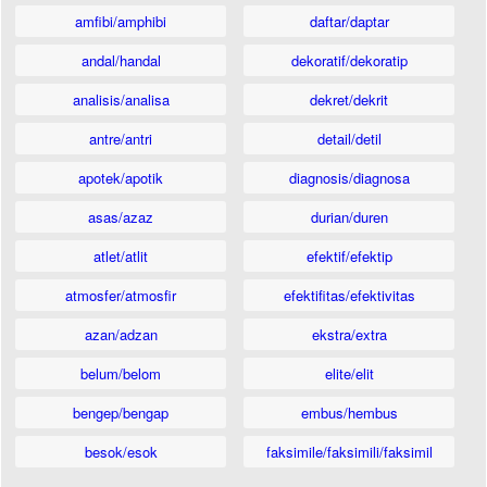
amfibi/amphibi
daftar/daptar
andal/handal
dekoratif/dekoratip
analisis/analisa
dekret/dekrit
antre/antri
detail/detil
apotek/apotik
diagnosis/diagnosa
asas/azaz
durian/duren
atlet/atlit
efektif/efektip
atmosfer/atmosfir
efektifitas/efektivitas
azan/adzan
ekstra/extra
belum/belom
elite/elit
bengep/bengap
embus/hembus
besok/esok
faksimile/faksimili/faksimil