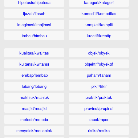
hipotesis/hipotesa
kategori/katagori
ijazah/ijasah
komoditi/komoditas
imaginasi/imajinasi
komplet/komplit
imbau/himbau
kreatif/kreatip
kualitas/kwalitas
objek/obyek
kuitansi/kwitansi
objektif/obyektif
lembap/lembab
paham/faham
lubang/lobang
pikir/fikir
makhluk/mahluk
praktik/praktek
masjid/mesjid
provinsi/propinsi
metode/metoda
rapot/rapor
menyolok/mencolok
risiko/resiko