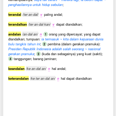
penghasilannya untuk hidup sebulan
;
terandal
/ter·an·dal/
v
paling andal;
terandalkan
/ter·an·dal·kan/
v
dapat diandalkan;
andalan
/an·dal·an/
n
orang yang dipercayai; yang dapat
1
diandalkan; tumpuan:
ia termasuk ~ kita dalam kejuaraan dunia
bulu tangkis tahun ini
;
pembina (dalam gerakan pramuka):
2
Presiden Republik Indonesia adalah salah seorang ~ nasional
gerakan pramuka
;
(kuda dan sebagainya) yang kuat (sakti);
3
tanggungan; barang jaminan;
4
keandalan
/ke·an·dal·an/
n
hal andal;
keterandalan
/ke·ter·an·dal·an/
n
hal dapat diandalkan