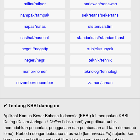
miliar/milyar
sariawan/seriawan
nampak/tampak
sekretaris/sekertaris
napas/nafas
sistem/sistim
nasihat/nasehat
standarisasi/standardisasi
negatif/negatip
subjek/subyek
negeri/negri
teknik/tehnik
nomor/nomer
teknologi/tehnologi
november/nopember
zaman/jaman
✔ Tentang KBBI daring ini
Aplikasi Kamus Besar Bahasa Indonesia (KBBI) ini merupakan KBBI
Daring (Dalam Jaringan /
Online
tidak resmi) yang dibuat untuk
memudahkan pencarian, penggunaan dan pembacaan arti kata (lema/sub
lema). Berbeda dengan beberapa situs web (laman/
website
) sejenis, kami
berusaha memberikan berbagai fitur lebih, seperti kecepatan akses,