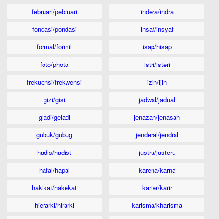
februari/pebruari
indera/indra
fondasi/pondasi
insaf/insyaf
formal/formil
isap/hisap
foto/photo
istri/isteri
frekuensi/frekwensi
izin/ijin
gizi/gisi
jadwal/jadual
gladi/geladi
jenazah/jenasah
gubuk/gubug
jenderal/jendral
hadis/hadist
justru/justeru
hafal/hapal
karena/karna
hakikat/hakekat
karier/karir
hierarki/hirarki
karisma/kharisma