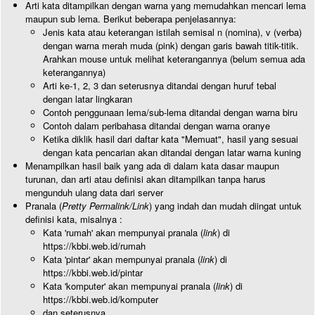
Arti kata ditampilkan dengan warna yang memudahkan mencari lema
maupun sub lema. Berikut beberapa penjelasannya:
Jenis kata atau keterangan istilah semisal n (nomina), v (verba)
dengan warna merah muda (pink) dengan garis bawah titik-titik.
Arahkan mouse untuk melihat keterangannya (belum semua ada
keterangannya)
Arti ke-1, 2, 3 dan seterusnya ditandai dengan huruf tebal
dengan latar lingkaran
Contoh penggunaan lema/sub-lema ditandai dengan warna biru
Contoh dalam peribahasa ditandai dengan warna oranye
Ketika diklik hasil dari daftar kata "Memuat", hasil yang sesuai
dengan kata pencarian akan ditandai dengan latar warna kuning
Menampilkan hasil baik yang ada di dalam kata dasar maupun
turunan, dan arti atau definisi akan ditampilkan tanpa harus
mengunduh ulang data dari server
Pranala (
Pretty Permalink/Link
) yang indah dan mudah diingat untuk
definisi kata, misalnya :
Kata 'rumah' akan mempunyai pranala (
link
) di
https://kbbi.web.id/rumah
Kata 'pintar' akan mempunyai pranala (
link
) di
https://kbbi.web.id/pintar
Kata 'komputer' akan mempunyai pranala (
link
) di
https://kbbi.web.id/komputer
dan seterusnya