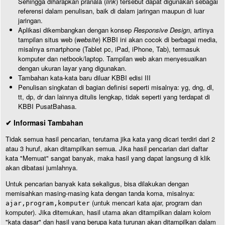
Sehingga diharapkan pranala (
link
) tersebut dapat digunakan sebagai
referensi dalam penulisan, baik di dalam jaringan maupun di luar
jaringan.
Aplikasi dikembangkan dengan konsep
Responsive Design
, artinya
tampilan situs web (
website
) KBBI ini akan cocok di berbagai media,
misalnya smartphone (Tablet pc, iPad, iPhone, Tab), termasuk
komputer dan netbook/laptop. Tampilan web akan menyesuaikan
dengan ukuran layar yang digunakan.
Tambahan kata-kata baru diluar KBBI edisi III
Penulisan singkatan di bagian definisi seperti misalnya: yg, dng, dl,
tt, dp, dr dan lainnya ditulis lengkap, tidak seperti yang terdapat di
KBBI PusatBahasa.
✔ Informasi Tambahan
Tidak semua hasil pencarian, terutama jika kata yang dicari terdiri dari 2
atau 3 huruf, akan ditampilkan semua. Jika hasil pencarian dari daftar
kata "Memuat" sangat banyak, maka hasil yang dapat langsung di klik
akan dibatasi jumlahnya.
Untuk pencarian banyak kata sekaligus, bisa dilakukan dengan
memisahkan masing-masing kata dengan tanda koma, misalnya:
(untuk mencari kata ajar, program dan
ajar,program,komputer
komputer). Jika ditemukan, hasil utama akan ditampilkan dalam kolom
"kata dasar" dan hasil yang berupa kata turunan akan ditampilkan dalam