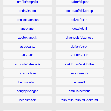
amfibi/amphibi
daftar/daptar
andal/handal
dekoratif/dekoratip
analisis/analisa
dekret/dekrit
antre/antri
detail/detil
apotek/apotik
diagnosis/diagnosa
asas/azaz
durian/duren
atlet/atlit
efektif/efektip
atmosfer/atmosfir
efektifitas/efektivitas
azan/adzan
ekstra/extra
belum/belom
elite/elit
bengep/bengap
embus/hembus
besok/esok
faksimile/faksimili/faksimil