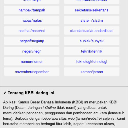
nampak/tampak
sekretaris/sekertaris
napas/nafas
sistem/sistim
nasihat/nasehat
standarisasi/standardisasi
negatif/negatip
subjek/subyek
negeri/negri
teknik/tehnik
nomor/nomer
teknologi/tehnologi
november/nopember
zaman/jaman
✔ Tentang KBBI daring ini
Aplikasi Kamus Besar Bahasa Indonesia (KBBI) ini merupakan KBBI
Daring (Dalam Jaringan /
Online
tidak resmi) yang dibuat untuk
memudahkan pencarian, penggunaan dan pembacaan arti kata (lema/sub
lema). Berbeda dengan beberapa situs web (laman/
website
) sejenis, kami
berusaha memberikan berbagai fitur lebih, seperti kecepatan akses,