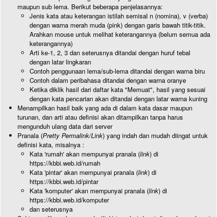
maupun sub lema. Berikut beberapa penjelasannya:
Jenis kata atau keterangan istilah semisal n (nomina), v (verba)
dengan warna merah muda (pink) dengan garis bawah titik-titik.
Arahkan mouse untuk melihat keterangannya (belum semua ada
keterangannya)
Arti ke-1, 2, 3 dan seterusnya ditandai dengan huruf tebal
dengan latar lingkaran
Contoh penggunaan lema/sub-lema ditandai dengan warna biru
Contoh dalam peribahasa ditandai dengan warna oranye
Ketika diklik hasil dari daftar kata "Memuat", hasil yang sesuai
dengan kata pencarian akan ditandai dengan latar warna kuning
Menampilkan hasil baik yang ada di dalam kata dasar maupun
turunan, dan arti atau definisi akan ditampilkan tanpa harus
mengunduh ulang data dari server
Pranala (
Pretty Permalink/Link
) yang indah dan mudah diingat untuk
definisi kata, misalnya :
Kata 'rumah' akan mempunyai pranala (
link
) di
https://kbbi.web.id/rumah
Kata 'pintar' akan mempunyai pranala (
link
) di
https://kbbi.web.id/pintar
Kata 'komputer' akan mempunyai pranala (
link
) di
https://kbbi.web.id/komputer
dan seterusnya