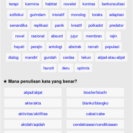
terapi
karmina
habitat
novelet
kontras
berkonsultasi
solilokui
gurindam
inisiatif
monolog
toraks
adaptasi
senandika
replikasi
panik
kreatif
polkadot
predator
novel
rasional
absurd
jujur
membran
rajin
hayati
perajin
antologi
abstrak
ramah
populasi
dialog
mandiri
gundah
cerdas
tekun
abjad-atau-abjat
favorit
deru
optimis
★ Mana penulisan kata yang benar?
abjad/abjat
biosfer/biosfir
akte/akta
blanko/blangko
aktivitas/aktifitas
cabai/cabe
akidah/aqidah
cendekiawan/cendikiawan