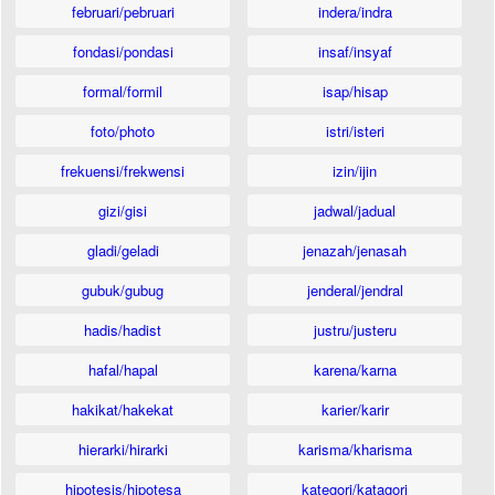
februari/pebruari
indera/indra
fondasi/pondasi
insaf/insyaf
formal/formil
isap/hisap
foto/photo
istri/isteri
frekuensi/frekwensi
izin/ijin
gizi/gisi
jadwal/jadual
gladi/geladi
jenazah/jenasah
gubuk/gubug
jenderal/jendral
hadis/hadist
justru/justeru
hafal/hapal
karena/karna
hakikat/hakekat
karier/karir
hierarki/hirarki
karisma/kharisma
hipotesis/hipotesa
kategori/katagori