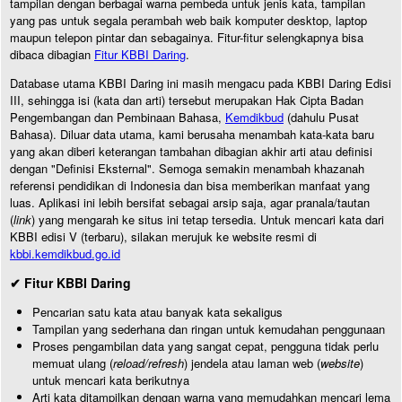
tampilan dengan berbagai warna pembeda untuk jenis kata, tampilan
yang pas untuk segala perambah web baik komputer desktop, laptop
maupun telepon pintar dan sebagainya. Fitur-fitur selengkapnya bisa
dibaca dibagian
Fitur KBBI Daring
.
Database utama KBBI Daring ini masih mengacu pada KBBI Daring Edisi
III, sehingga isi (kata dan arti) tersebut merupakan Hak Cipta Badan
Pengembangan dan Pembinaan Bahasa,
Kemdikbud
(dahulu Pusat
Bahasa). Diluar data utama, kami berusaha menambah kata-kata baru
yang akan diberi keterangan tambahan dibagian akhir arti atau definisi
dengan "Definisi Eksternal". Semoga semakin menambah khazanah
referensi pendidikan di Indonesia dan bisa memberikan manfaat yang
luas. Aplikasi ini lebih bersifat sebagai arsip saja, agar pranala/tautan
(
link
) yang mengarah ke situs ini tetap tersedia. Untuk mencari kata dari
KBBI edisi V (terbaru), silakan merujuk ke website resmi di
kbbi.kemdikbud.go.id
✔ Fitur KBBI Daring
Pencarian satu kata atau banyak kata sekaligus
Tampilan yang sederhana dan ringan untuk kemudahan penggunaan
Proses pengambilan data yang sangat cepat, pengguna tidak perlu
memuat ulang (
reload/refresh
) jendela atau laman web (
website
)
untuk mencari kata berikutnya
Arti kata ditampilkan dengan warna yang memudahkan mencari lema