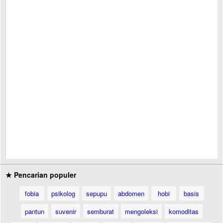
★ Pencarian populer
fobia
psikolog
sepupu
abdomen
hobi
basis
pantun
suvenir
semburat
mengoleksi
komoditas