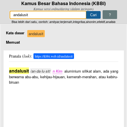
Kamus Besar Bahasa Indonesia (KBBI)
Kamus versi online/daring (dalam jaringan)
?
Bisa lebih dari satu, contoh:
ambyar,terjemah,integritas,sinonim,efektif,analisis
Kata dasar
andalusit
Memuat
Pranala (
link
):
https://kbbi.web.id/andalusit
andalusit
/an·da·lu·sit/
n Kim
aluminium silikat alam, ada yang
berwarna abu-abu, kehijau-hijauan, kemerah-merahan, atau kebiru-
biruan