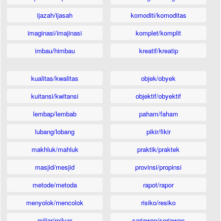
ijazah/ijasah
komoditi/komoditas
imaginasi/imajinasi
komplet/komplit
imbau/himbau
kreatif/kreatip
kualitas/kwalitas
objek/obyek
kuitansi/kwitansi
objektif/obyektif
lembap/lembab
paham/faham
lubang/lobang
pikir/fikir
makhluk/mahluk
praktik/praktek
masjid/mesjid
provinsi/propinsi
metode/metoda
rapot/rapor
menyolok/mencolok
risiko/resiko
miliar/milyar
sariawan/seriawan