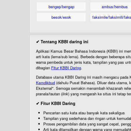
bengep/bengap
embus/hembus
besok/esok
faksimile/faksimili/faks
✔ Tentang KBBI daring ini
Aplikasi Kamus Besar Bahasa Indonesia (KBBI) ini me
arti kata (lema/sub lema). Berbeda dengan beberapa sit
warna pembeda untuk jenis kata, tampilan yang pas unt
dibagian
Fitur KBBI Daring
.
Database utama KBBI Daring ini masih mengacu pada KB
Kemdikbud
(dahulu Pusat Bahasa). Diluar data utama, k
Eksternal". Semoga semakin menambah khazanah referensi
pranala/tautan (
link
) yang mengarah ke situs ini tetap te
✔ Fitur KBBI Daring
Pencarian satu kata atau banyak kata sekaligus
Tampilan yang sederhana dan ringan untuk kemud
Proses pengambilan data yang sangat cepat, pengg
Arti kata ditampilkan dengan warna yang memudah