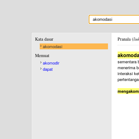
Kata dasar
Pranala (
lin
akomodasi
akomoda
Memuat
sementara b
akomodir
menerima ba
dapat
interaksi k
pertentang
mengakom