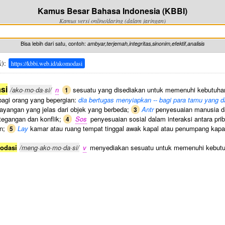
Kamus Besar Bahasa Indonesia (KBBI)
Kamus versi online/daring (dalam jaringan)
Bisa lebih dari satu, contoh:
ambyar,terjemah,integritas,sinonim,efektif,analisis
k
):
https://kbbi.web.id/akomodasi
si
/ako·mo·da·si/
n
sesuatu yang disediakan untuk memenuhi kebutuhan
1
agi orang yang bepergian:
dia bertugas menyiapkan -- bagi para tamu yang da
yangan yang jelas dari objek yang berbeda;
Antr
penyesuaian manusia da
3
etegangan dan konflik;
Sos
penyesuaian sosial dalam interaksi antara pr
4
an;
Lay
kamar atau ruang tempat tinggal awak kapal atau penumpang kapa
5
odasi
/meng·ako·mo·da·si/
v
menyediakan sesuatu untuk memenuhi kebut