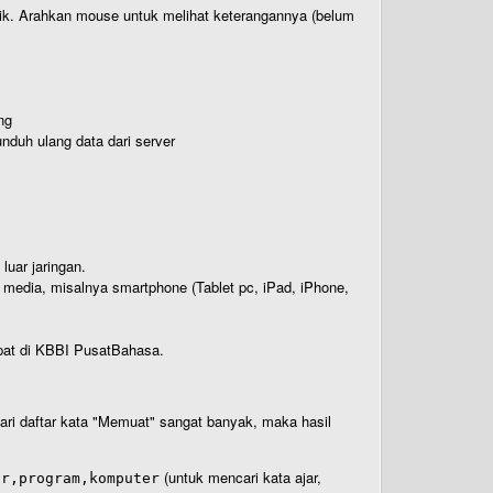
titik. Arahkan mouse untuk melihat keterangannya (belum
ng
nduh ulang data dari server
luar jaringan.
i media, misalnya smartphone (Tablet pc, iPad, iPhone,
rdapat di KBBI PusatBahasa.
 dari daftar kata "Memuat" sangat banyak, maka hasil
(untuk mencari kata ajar,
ar,program,komputer