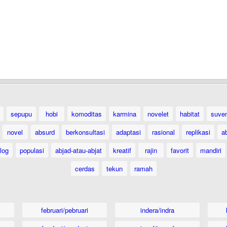
sepupu
hobi
komoditas
karmina
novelet
habitat
suven
novel
absurd
berkonsultasi
adaptasi
rasional
replikasi
a
log
populasi
abjad-atau-abjat
kreatif
rajin
favorit
mandiri
cerdas
tekun
ramah
februari/pebruari
indera/indra