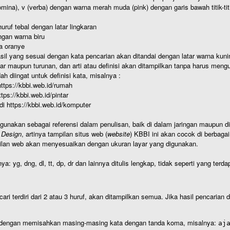
nomina), v (verba) dengan warna merah muda (pink) dengan garis bawah titik-
uruf tebal dengan latar lingkaran
gan warna biru
a oranye
hasil yang sesuai dengan kata pencarian akan ditandai dengan latar warna kuni
r maupun turunan, dan arti atau definisi akan ditampilkan tanpa harus mengu
h diingat untuk definisi kata, misalnya :
 https://kbbi.web.id/rumah
https://kbbi.web.id/pintar
 di https://kbbi.web.id/komputer
igunakan sebagai referensi dalam penulisan, baik di dalam jaringan maupun di 
 Design
, artinya tampilan situs web (
website
) KBBI ini akan cocok di berbaga
ilan web akan menyesuaikan dengan ukuran layar yang digunakan.
nya: yg, dng, dl, tt, dp, dr dan lainnya ditulis lengkap, tidak seperti yang te
cari terdiri dari 2 atau 3 huruf, akan ditampilkan semua. Jika hasil pencarian
an dengan memisahkan masing-masing kata dengan tanda koma, misalnya:
aj