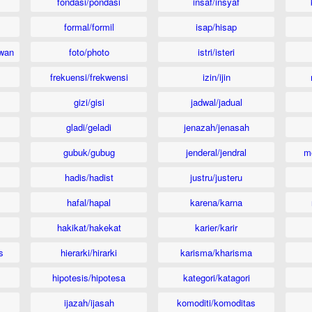
fondasi/pondasi
insaf/insyaf
formal/formil
isap/hisap
wan
foto/photo
istri/isteri
frekuensi/frekwensi
izin/ijin
gizi/gisi
jadwal/jadual
gladi/geladi
jenazah/jenasah
gubuk/gubug
jenderal/jendral
m
hadis/hadist
justru/justeru
hafal/hapal
karena/karna
hakikat/hakekat
karier/karir
s
hierarki/hirarki
karisma/kharisma
hipotesis/hipotesa
kategori/katagori
ijazah/ijasah
komoditi/komoditas