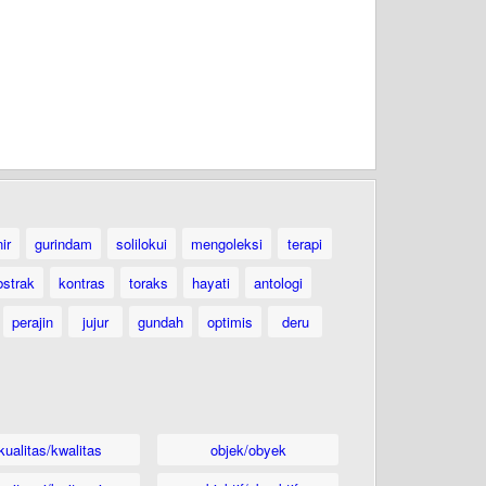
ir
gurindam
solilokui
mengoleksi
terapi
bstrak
kontras
toraks
hayati
antologi
perajin
jujur
gundah
optimis
deru
kualitas/kwalitas
objek/obyek