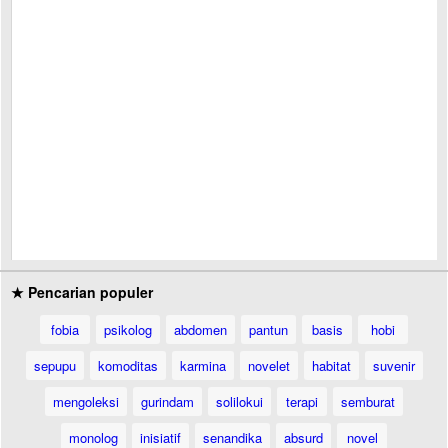
★ Pencarian populer
fobia
psikolog
abdomen
pantun
basis
hobi
sepupu
komoditas
karmina
novelet
habitat
suvenir
mengoleksi
gurindam
solilokui
terapi
semburat
monolog
inisiatif
senandika
absurd
novel