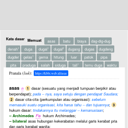
Kata dasar
Memuat
asas
batu
biaya
dag-dig-dug
denah
duga
dugal
dugal
dugang
dugas
dugdeng
1
1
2
dugder
gelas
gema
hitung
luar
patok
pipa
1
pita
praduga
salah
siduga
tali
temu duga
waktu
1
bertulis
Pranala (
link
):
https://kbbi.web.id/asas
asas
n
dasar (sesuatu yang menjadi tumpuan berpikir atau
1
berpendapat);
pada -- nya, saya setuju dengan pendapat Saudara;
dasar cita-cita (perkumpulan atau organisasi):
sebelum
2
memasuki suatu organisasi, kita harus tahu -- dan tujuannya
;
3
hukum dasar:
tindakannya itu melanggar -- kemanusiaan
;
-- Archimedes
Fis
hukum Archimedes;
-- bilateral
asas hubungan kekerabatan melalui garis kerabat pria
dan garis kerabat wanita;