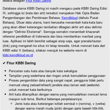
dibaca dibagian
Fitur KBBI Daring
.
Database utama KBBI Daring ini masih mengacu pada KBBI Daring Edisi
III, sehingga isi (kata dan arti) tersebut merupakan Hak Cipta Badan
Pengembangan dan Pembinaan Bahasa,
Kemdikbud
(dahulu Pusat
Bahasa). Diluar data utama, kami berusaha menambah kata-kata baru
yang akan diberi keterangan tambahan dibagian akhir arti atau definisi
dengan "Definisi Eksternal". Semoga semakin menambah khazanah
referensi pendidikan di Indonesia dan bisa memberikan manfaat yang
luas. Aplikasi ini lebih bersifat sebagai arsip saja, agar pranala/tautan
(
link
) yang mengarah ke situs ini tetap tersedia. Untuk mencari kata dari
KBBI edisi V (terbaru), silakan merujuk ke website resmi di
kbbi.kemdikbud.go.id
✔ Fitur KBBI Daring
Pencarian satu kata atau banyak kata sekaligus
Tampilan yang sederhana dan ringan untuk kemudahan penggunaan
Proses pengambilan data yang sangat cepat, pengguna tidak perlu
memuat ulang (
reload/refresh
) jendela atau laman web (
website
)
untuk mencari kata berikutnya
Arti kata ditampilkan dengan warna yang memudahkan mencari lema
maupun sub lema. Berikut beberapa penjelasannya:
Jenis kata atau keterangan istilah semisal n (nomina), v (verba)
dengan warna merah muda (pink) dengan garis bawah titik-titik.