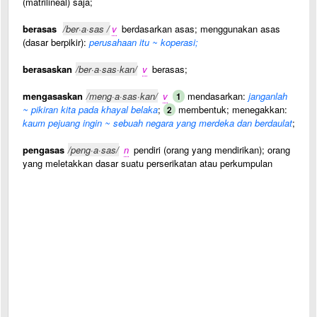
(matrilineal) saja;
berasas
/ber·a·sas /
v
berdasarkan asas; menggunakan asas
(dasar berpikir):
perusahaan itu ~ koperasi;
berasaskan
/ber·a·sas·kan/
v
berasas;
mengasaskan
/meng·a·sas·kan/
v
mendasarkan:
janganlah
1
~ pikiran kita pada khayal belaka
;
membentuk; menegakkan:
2
kaum pejuang ingin ~ sebuah negara yang merdeka dan berdaulat
;
pengasas
/peng·a·sas/
n
pendiri (orang yang mendirikan); orang
yang meletakkan dasar suatu perserikatan atau perkumpulan