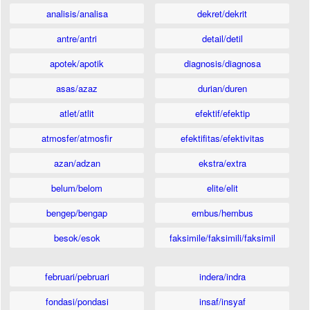
analisis/analisa
dekret/dekrit
antre/antri
detail/detil
apotek/apotik
diagnosis/diagnosa
asas/azaz
durian/duren
atlet/atlit
efektif/efektip
atmosfer/atmosfir
efektifitas/efektivitas
azan/adzan
ekstra/extra
belum/belom
elite/elit
bengep/bengap
embus/hembus
besok/esok
faksimile/faksimili/faksimil
februari/pebruari
indera/indra
fondasi/pondasi
insaf/insyaf