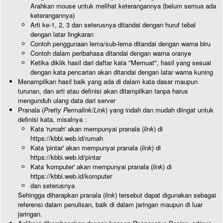
Arahkan mouse untuk melihat keterangannya (belum semua ada
keterangannya)
Arti ke-1, 2, 3 dan seterusnya ditandai dengan huruf tebal
dengan latar lingkaran
Contoh penggunaan lema/sub-lema ditandai dengan warna biru
Contoh dalam peribahasa ditandai dengan warna oranye
Ketika diklik hasil dari daftar kata "Memuat", hasil yang sesuai
dengan kata pencarian akan ditandai dengan latar warna kuning
Menampilkan hasil baik yang ada di dalam kata dasar maupun
turunan, dan arti atau definisi akan ditampilkan tanpa harus
mengunduh ulang data dari server
Pranala (
Pretty Permalink/Link
) yang indah dan mudah diingat untuk
definisi kata, misalnya :
Kata 'rumah' akan mempunyai pranala (
link
) di
https://kbbi.web.id/rumah
Kata 'pintar' akan mempunyai pranala (
link
) di
https://kbbi.web.id/pintar
Kata 'komputer' akan mempunyai pranala (
link
) di
https://kbbi.web.id/komputer
dan seterusnya
Sehingga diharapkan pranala (
link
) tersebut dapat digunakan sebagai
referensi dalam penulisan, baik di dalam jaringan maupun di luar
jaringan.