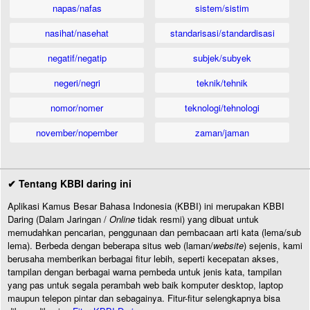
napas/nafas
sistem/sistim
nasihat/nasehat
standarisasi/standardisasi
negatif/negatip
subjek/subyek
negeri/negri
teknik/tehnik
nomor/nomer
teknologi/tehnologi
november/nopember
zaman/jaman
✔ Tentang KBBI daring ini
Aplikasi Kamus Besar Bahasa Indonesia (KBBI) ini merupakan KBBI
Daring (Dalam Jaringan /
Online
tidak resmi) yang dibuat untuk
memudahkan pencarian, penggunaan dan pembacaan arti kata (lema/sub
lema). Berbeda dengan beberapa situs web (laman/
website
) sejenis, kami
berusaha memberikan berbagai fitur lebih, seperti kecepatan akses,
tampilan dengan berbagai warna pembeda untuk jenis kata, tampilan
yang pas untuk segala perambah web baik komputer desktop, laptop
maupun telepon pintar dan sebagainya. Fitur-fitur selengkapnya bisa