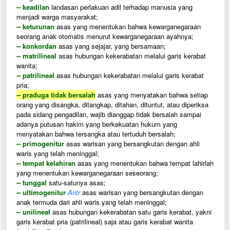
-- keadilan
landasan perlakuan adil terhadap manusia yang
menjadi warga masyarakat;
-- keturunan
asas yang menentukan bahwa kewarganegaraan
seorang anak otomatis menurut kewarganegaraan ayahnya;
-- konkordan
asas yang sejajar, yang bersamaan;
-- matrilineal
asas hubungan kekerabatan melalui garis kerabat
wanita;
-- patrilineal
asas hubungan kekerabatan melalui garis kerabat
pria;
-- praduga tidak bersalah
asas yang menyatakan bahwa setiap
orang yang disangka, ditangkap, ditahan, dituntut, atau diperiksa
pada sidang pengadilan, wajib dianggap tidak bersalah sampai
adanya putusan hakim yang berkekuatan hukum yang
menyatakan bahwa tersangka atau tertuduh bersalah;
-- primogenitur
asas warisan yang bersangkutan dengan ahli
waris yang telah meninggal;
-- tempat kelahiran
asas yang menentukan bahwa tempat lahirlah
yang menentukan kewarganegaraan seseorang;
-- tunggal
satu-satunya asas;
-- ultimogenitur
Antr
asas warisan yang bersangkutan dengan
anak termuda dari ahli waris yang telah meninggal;
-- unilineal
asas hubungan kekerabatan satu garis kerabat, yakni
garis kerabat pria (patrilineal) saja atau garis kerabat wanita