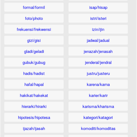
formal/formil
isap/hisap
foto/photo
istri/isteri
frekuensi/frekwensi
izin/ijin
gizi/gisi
jadwal/jadual
gladi/geladi
jenazah/jenasah
gubuk/gubug
jenderal/jendral
hadis/hadist
justru/justeru
hafal/hapal
karena/karna
hakikat/hakekat
karier/karir
hierarki/hirarki
karisma/kharisma
hipotesis/hipotesa
kategori/katagori
ijazah/ijasah
komoditi/komoditas