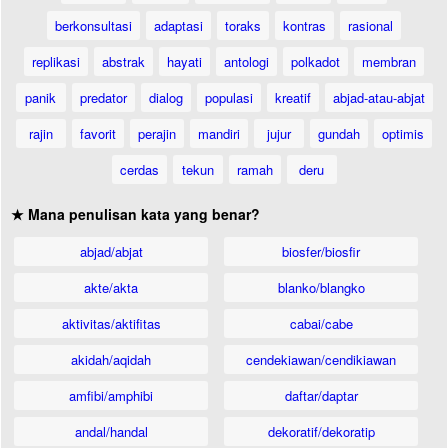
berkonsultasi
adaptasi
toraks
kontras
rasional
replikasi
abstrak
hayati
antologi
polkadot
membran
panik
predator
dialog
populasi
kreatif
abjad-atau-abjat
rajin
favorit
perajin
mandiri
jujur
gundah
optimis
cerdas
tekun
ramah
deru
★ Mana penulisan kata yang benar?
abjad/abjat
biosfer/biosfir
akte/akta
blanko/blangko
aktivitas/aktifitas
cabai/cabe
akidah/aqidah
cendekiawan/cendikiawan
amfibi/amphibi
daftar/daptar
andal/handal
dekoratif/dekoratip