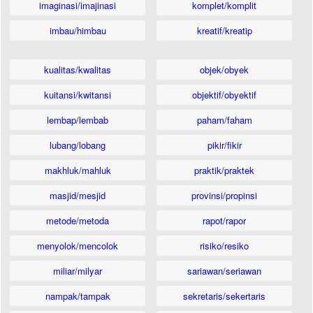
imaginasi/imajinasi
komplet/komplit
imbau/himbau
kreatif/kreatip
kualitas/kwalitas
objek/obyek
kuitansi/kwitansi
objektif/obyektif
lembap/lembab
paham/faham
lubang/lobang
pikir/fikir
makhluk/mahluk
praktik/praktek
masjid/mesjid
provinsi/propinsi
metode/metoda
rapot/rapor
menyolok/mencolok
risiko/resiko
miliar/milyar
sariawan/seriawan
nampak/tampak
sekretaris/sekertaris