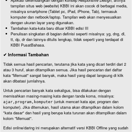
Aplikasi dikembangkan dengan konsep
Responsive Design
, artinya
tampilan situs web (
website
) KBBI ini akan cocok di berbagai media,
misalnya smartphone (Tablet pc, iPad, iPhone, Tab), termasuk
komputer dan netbook/laptop. Tampilan web akan menyesuaikan
dengan ukuran layar yang digunakan.
Tambahan kata-kata baru diluar KBBI edisi III
Penulisan singkatan di bagian definisi seperti misalnya: yg, dng, dl,
tt, dp, dr dan lainnya ditulis lengkap, tidak seperti yang terdapat di
KBBI PusatBahasa.
✔ Informasi Tambahan
Tidak semua hasil pencarian, terutama jika kata yang dicari terdiri dari 2
atau 3 huruf, akan ditampilkan semua. Jika hasil pencarian dari daftar
kata "Memuat" sangat banyak, maka hasil yang dapat langsung di klik
akan dibatasi jumlahnya.
Untuk pencarian banyak kata sekaligus, bisa dilakukan dengan
memisahkan masing-masing kata dengan tanda koma, misalnya:
(untuk mencari kata ajar, program dan
ajar,program,komputer
komputer). Jika ditemukan, hasil utama akan ditampilkan dalam kolom
"kata dasar" dan hasil yang berupa kata turunan akan ditampilkan dalam
kolom "Memuat".
Edisi online/daring ini merupakan alternatif versi KBBI Offline yang sudah