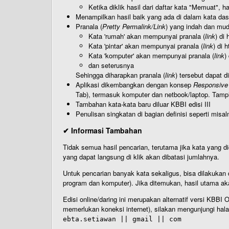
Ketika diklik hasil dari daftar kata "Memuat", 
Menampilkan hasil baik yang ada di dalam kata dasa
Pranala (
Pretty Permalink/Link
) yang indah dan muda
Kata 'rumah' akan mempunyai pranala (
link
) di
Kata 'pintar' akan mempunyai pranala (
link
) di 
Kata 'komputer' akan mempunyai pranala (
link
)
dan seterusnya
Sehingga diharapkan pranala (
link
) tersebut dapat d
Aplikasi dikembangkan dengan konsep
Responsive
Tab), termasuk komputer dan netbook/laptop. Tamp
Tambahan kata-kata baru diluar KBBI edisi III
Penulisan singkatan di bagian definisi seperti misal
✔ Informasi Tambahan
Tidak semua hasil pencarian, terutama jika kata yang di
yang dapat langsung di klik akan dibatasi jumlahnya.
Untuk pencarian banyak kata sekaligus, bisa dilakuk
program dan komputer). Jika ditemukan, hasil utama ak
Edisi online/daring ini merupakan alternatif versi KBB
memerlukan koneksi internet), silakan mengunjungi hal
ebta.setiawan || gmail || com