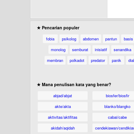
★ Pencarian populer
fobia
psikolog
abdomen
pantun
basis
monolog
semburat
inisiatif
senandika
membran
polkadot
predator
panik
dia
★ Mana penulisan kata yang benar?
abjad/abjat
biosfer/biosfir
akte/akta
blanko/blangko
aktivitas/aktifitas
cabai/cabe
akidah/aqidah
cendekiawan/cendikia