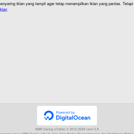
nyaring iklan yang tampil agar tetap menampilkan iklan yang pantas. Tetapi j
klan
KBBI Daring (
) © 2012-2025 versi 2.9
Online
menggunakan KBBI Daring edisi III, Hak Cipta Badan Pengembangan dan Pembinaan Bahas