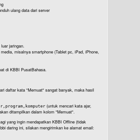
ng
nduh ulang data dari server
luar jaringan.
i media, misalnya smartphone (Tablet pc, iPad, iPhone,
rdapat di KBBI PusatBahasa.
 dari daftar kata "Memuat" sangat banyak, maka hasil
(untuk mencari kata ajar,
ar,program,komputer
n akan ditampilkan dalam kolom "Memuat".
Bagi yang ingin mendapatkan KBBI Offline (tidak
bi daring ini, silakan mengirimkan ke alamat email: