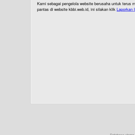
Kami sebagai pengelola website berusaha untuk terus me
pantas di website kbbi.web.id, ini silakan klik
Laporkan I
Database utama 