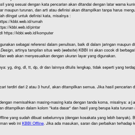
hasil yang sesuai dengan kata pencarian akan ditandai dengan latar warna kuni
r maupun turunan, dan arti atau definisi akan ditampilkan tanpa harus mengu
h diingat untuk definisi kata, misalnya :
 https://kbbi.web.id/rumah
https://kbbi.web.id/pintar
 di https://kbbi.web.id/komputer
igunakan sebagai referensi dalam penulisan, baik di dalam jaringan maupun di 
 Design
, artinya tampilan situs web (
website
) KBBI ini akan cocok di berbaga
ilan web akan menyesuaikan dengan ukuran layar yang digunakan.
nya: yg, dng, dl, tt, dp, dr dan lainnya ditulis lengkap, tidak seperti yang te
cari terdiri dari 2 atau 3 huruf, akan ditampilkan semua. Jika hasil pencarian
an dengan memisahkan masing-masing kata dengan tanda koma, misalnya:
aj
an ditampilkan dalam kolom "kata dasar" dan hasil yang berupa kata turuna
I Offline yang sudah dibuat sebelumnya (dengan kosakata yang lebih banyak). 
aman web ini
KBBI Offline
. Jika ada masukan, saran dan perbaikan terhadap kb