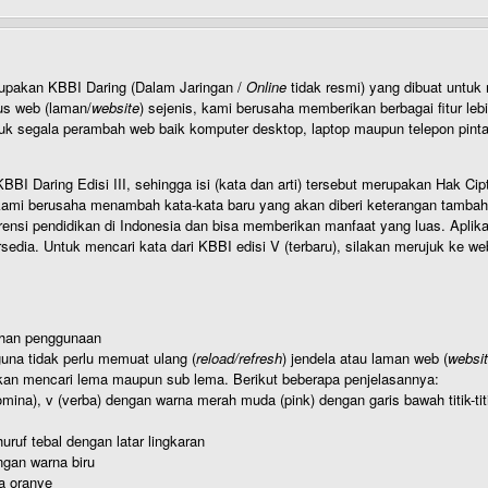
rupakan KBBI Daring (Dalam Jaringan /
Online
tidak resmi) yang dibuat unt
us web (laman/
website
) sejenis, kami berusaha memberikan berbagai fitur leb
uk segala perambah web baik komputer desktop, laptop maupun telepon pintar 
BI Daring Edisi III, sehingga isi (kata dan arti) tersebut merupakan Hak
ami berusaha menambah kata-kata baru yang akan diberi keterangan tambahan d
 pendidikan di Indonesia dan bisa memberikan manfaat yang luas. Aplikasi i
rsedia. Untuk mencari kata dari KBBI edisi V (terbaru), silakan merujuk ke we
ahan penggunaan
una tidak perlu memuat ulang (
reload/refresh
) jendela atau laman web (
websi
kan mencari lema maupun sub lema. Berikut beberapa penjelasannya:
nomina), v (verba) dengan warna merah muda (pink) dengan garis bawah titik-
uruf tebal dengan latar lingkaran
gan warna biru
a oranye