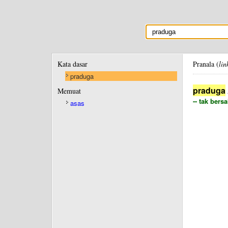
Kata dasar
Pranala (
lin
praduga
praduga
Memuat
-- tak bers
asas