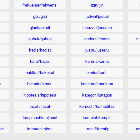
frekuensi/frekwensi
izin/ijin
gizi/gisi
jadwal/jadual
gladi/geladi
jenazah/jenasah
gubuk/gubug
jenderal/jendral
m
hadis/hadist
justru/justeru
hafal/hapal
karena/karna
hakikat/hakekat
karier/karir
s
hierarki/hirarki
karisma/kharisma
hipotesis/hipotesa
kategori/katagori
ijazah/ijasah
komoditi/komoditas
imaginasi/imajinasi
komplet/komplit
imil
imbau/himbau
kreatif/kreatip
n