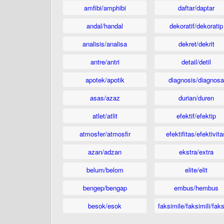
amfibi/amphibi
daftar/daptar
andal/handal
dekoratif/dekoratip
analisis/analisa
dekret/dekrit
antre/antri
detail/detil
apotek/apotik
diagnosis/diagnosa
asas/azaz
durian/duren
atlet/atlit
efektif/efektip
atmosfer/atmosfir
efektifitas/efektivita
azan/adzan
ekstra/extra
belum/belom
elite/elit
bengep/bengap
embus/hembus
besok/esok
faksimile/faksimili/faks