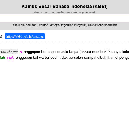
Kamus Besar Bahasa Indonesia (KBBI)
Kamus versi online/daring (dalam jaringan)
Bisa lebih dari satu, contoh:
ambyar,terjemah,integritas,sinonim,efektif,analisis
k
):
https://kbbi.web.id/praduga
/pra·du·ga/
n
anggapan tentang sesuatu tanpa (harus) membuktikannya terle
alah
Huk
anggapan bahwa tertuduh tidak bersalah sampai dibuktikan di penga