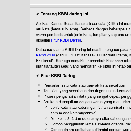
✔ Tentang KBBI daring ini
Aplikasi Kamus Besar Bahasa Indonesia (KBBI) ini me
arti kata (lema/sub lema). Berbeda dengan beberapa sit
warna pembeda untuk jenis kata, tampilan yang pas unt
dibagian
Fitur KBBI Daring
.
Database utama KBBI Daring ini masih mengacu pada KB
Kemdikbud
(dahulu Pusat Bahasa). Diluar data utama, k
Eksternal". Semoga semakin menambah khazanah referensi
pranala/tautan (
link
) yang mengarah ke situs ini tetap te
✔ Fitur KBBI Daring
Pencarian satu kata atau banyak kata sekaligus
Tampilan yang sederhana dan ringan untuk kemud
Proses pengambilan data yang sangat cepat, pengg
Arti kata ditampilkan dengan warna yang memudah
Jenis kata atau keterangan istilah semisal n (
semua ada keterangannya)
Arti ke-1, 2, 3 dan seterusnya ditandai dengan h
Contoh penggunaan lema/sub-lema ditandai den
Contoh dalam peribahasa ditandai dengan warn