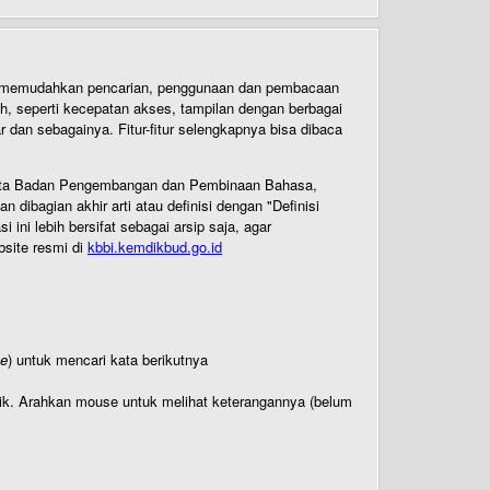
uk memudahkan pencarian, penggunaan dan pembacaan
ih, seperti kecepatan akses, tampilan dengan berbagai
dan sebagainya. Fitur-fitur selengkapnya bisa dibaca
 Cipta Badan Pengembangan dan Pembinaan Bahasa,
ibagian akhir arti atau definisi dengan "Definisi
ni lebih bersifat sebagai arsip saja, agar
bsite resmi di
kbbi.kemdikbud.go.id
te
) untuk mencari kata berikutnya
titik. Arahkan mouse untuk melihat keterangannya (belum