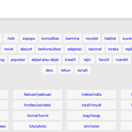
hobi
sepupu
komoditas
karmina
novelet
habitat
suven
novel
absurd
berkonsultasi
adaptasi
rasional
toraks
repl
log
populasi
abjad-atau-abjat
kreatif
rajin
favorit
mandiri
deru
tekun
ramah
februari/pebruari
indera/indra
fondasi/pondasi
insaf/insyaf
formal/formil
isap/hisap
wan
foto/photo
istri/isteri