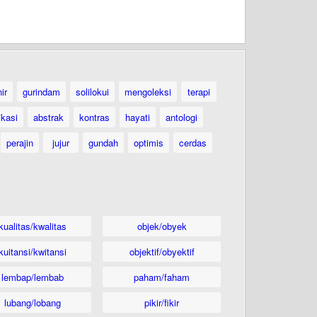
ir
gurindam
solilokui
mengoleksi
terapi
ikasi
abstrak
kontras
hayati
antologi
perajin
jujur
gundah
optimis
cerdas
kualitas/kwalitas
objek/obyek
kuitansi/kwitansi
objektif/obyektif
lembap/lembab
paham/faham
lubang/lobang
pikir/fikir