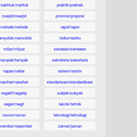
makhluk/mahluk
praktik/praktek
masjid/mesjid
provinsi/propinsi
metode/metoda
rapot/rapor
enyolok/mencolok
risiko/resiko
miliar/milyar
sariawan/seriawan
nampak/tampak
sekretaris/sekertaris
napas/nafas
sistem/sistim
nasihat/nasehat
standarisasi/standardisasi
negatif/negatip
subjek/subyek
negeri/negri
teknik/tehnik
nomor/nomer
teknologi/tehnologi
ovember/nopember
zaman/jaman