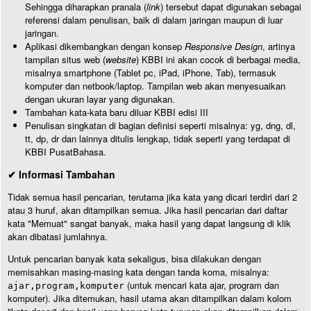
Sehingga diharapkan pranala (
link
) tersebut dapat digunakan sebagai
referensi dalam penulisan, baik di dalam jaringan maupun di luar
jaringan.
Aplikasi dikembangkan dengan konsep
Responsive Design
, artinya
tampilan situs web (
website
) KBBI ini akan cocok di berbagai media,
misalnya smartphone (Tablet pc, iPad, iPhone, Tab), termasuk
komputer dan netbook/laptop. Tampilan web akan menyesuaikan
dengan ukuran layar yang digunakan.
Tambahan kata-kata baru diluar KBBI edisi III
Penulisan singkatan di bagian definisi seperti misalnya: yg, dng, dl,
tt, dp, dr dan lainnya ditulis lengkap, tidak seperti yang terdapat di
KBBI PusatBahasa.
✔ Informasi Tambahan
Tidak semua hasil pencarian, terutama jika kata yang dicari terdiri dari 2
atau 3 huruf, akan ditampilkan semua. Jika hasil pencarian dari daftar
kata "Memuat" sangat banyak, maka hasil yang dapat langsung di klik
akan dibatasi jumlahnya.
Untuk pencarian banyak kata sekaligus, bisa dilakukan dengan
memisahkan masing-masing kata dengan tanda koma, misalnya:
(untuk mencari kata ajar, program dan
ajar,program,komputer
komputer). Jika ditemukan, hasil utama akan ditampilkan dalam kolom