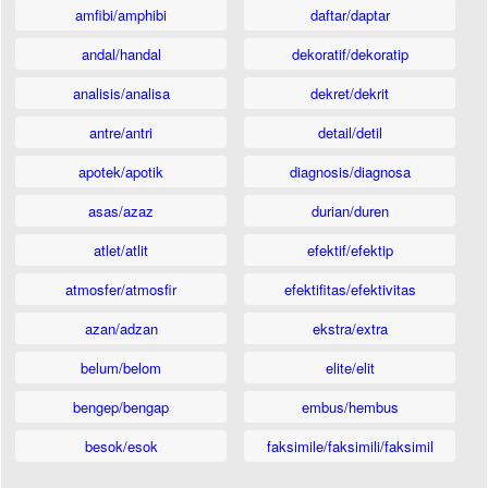
amfibi/amphibi
daftar/daptar
andal/handal
dekoratif/dekoratip
analisis/analisa
dekret/dekrit
antre/antri
detail/detil
apotek/apotik
diagnosis/diagnosa
asas/azaz
durian/duren
atlet/atlit
efektif/efektip
atmosfer/atmosfir
efektifitas/efektivitas
azan/adzan
ekstra/extra
belum/belom
elite/elit
bengep/bengap
embus/hembus
besok/esok
faksimile/faksimili/faksimil