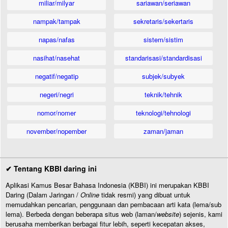
miliar/milyar
sariawan/seriawan
nampak/tampak
sekretaris/sekertaris
napas/nafas
sistem/sistim
nasihat/nasehat
standarisasi/standardisasi
negatif/negatip
subjek/subyek
negeri/negri
teknik/tehnik
nomor/nomer
teknologi/tehnologi
november/nopember
zaman/jaman
✔ Tentang KBBI daring ini
Aplikasi Kamus Besar Bahasa Indonesia (KBBI) ini merupakan KBBI
Daring (Dalam Jaringan /
Online
tidak resmi) yang dibuat untuk
memudahkan pencarian, penggunaan dan pembacaan arti kata (lema/sub
lema). Berbeda dengan beberapa situs web (laman/
website
) sejenis, kami
berusaha memberikan berbagai fitur lebih, seperti kecepatan akses,