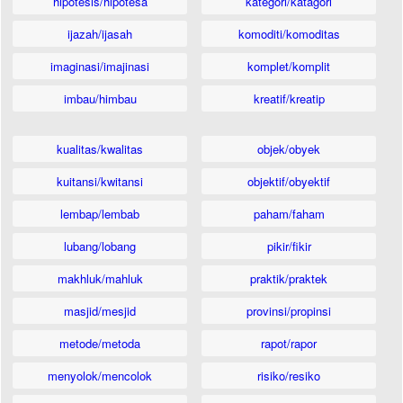
hipotesis/hipotesa
kategori/katagori
ijazah/ijasah
komoditi/komoditas
imaginasi/imajinasi
komplet/komplit
imbau/himbau
kreatif/kreatip
kualitas/kwalitas
objek/obyek
kuitansi/kwitansi
objektif/obyektif
lembap/lembab
paham/faham
lubang/lobang
pikir/fikir
makhluk/mahluk
praktik/praktek
masjid/mesjid
provinsi/propinsi
metode/metoda
rapot/rapor
menyolok/mencolok
risiko/resiko