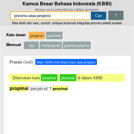
Kamus Besar Bahasa Indonesia (KBBI)
Kamus versi online/daring (dalam jaringan)
?
Bisa lebih dari satu, contoh:
ambyar,terjemah,integritas,sinonim,efektif,analisis
Kata dasar
propinsi
provinsi
Memuat
ibu
mahkamah
provinsialisme
Pranala (
link
):
https://kbbi.web.id/provinsi-atau-propinsi
Ditemukan kata
propinsi
,
provinsi
di dalam KBBI
propinsi
/pro·pin·si/
?
provinsi