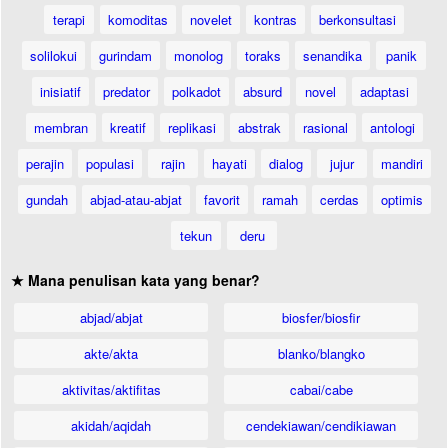
terapi
komoditas
novelet
kontras
berkonsultasi
solilokui
gurindam
monolog
toraks
senandika
panik
inisiatif
predator
polkadot
absurd
novel
adaptasi
membran
kreatif
replikasi
abstrak
rasional
antologi
perajin
populasi
rajin
hayati
dialog
jujur
mandiri
gundah
abjad-atau-abjat
favorit
ramah
cerdas
optimis
tekun
deru
★ Mana penulisan kata yang benar?
abjad/abjat
biosfer/biosfir
akte/akta
blanko/blangko
aktivitas/aktifitas
cabai/cabe
akidah/aqidah
cendekiawan/cendikiawan