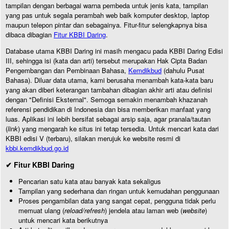
tampilan dengan berbagai warna pembeda untuk jenis kata, tampilan
yang pas untuk segala perambah web baik komputer desktop, laptop
maupun telepon pintar dan sebagainya. Fitur-fitur selengkapnya bisa
dibaca dibagian
Fitur KBBI Daring
.
Database utama KBBI Daring ini masih mengacu pada KBBI Daring Edisi
III, sehingga isi (kata dan arti) tersebut merupakan Hak Cipta Badan
Pengembangan dan Pembinaan Bahasa,
Kemdikbud
(dahulu Pusat
Bahasa). Diluar data utama, kami berusaha menambah kata-kata baru
yang akan diberi keterangan tambahan dibagian akhir arti atau definisi
dengan "Definisi Eksternal". Semoga semakin menambah khazanah
referensi pendidikan di Indonesia dan bisa memberikan manfaat yang
luas. Aplikasi ini lebih bersifat sebagai arsip saja, agar pranala/tautan
(
link
) yang mengarah ke situs ini tetap tersedia. Untuk mencari kata dari
KBBI edisi V (terbaru), silakan merujuk ke website resmi di
kbbi.kemdikbud.go.id
✔ Fitur KBBI Daring
Pencarian satu kata atau banyak kata sekaligus
Tampilan yang sederhana dan ringan untuk kemudahan penggunaan
Proses pengambilan data yang sangat cepat, pengguna tidak perlu
memuat ulang (
reload/refresh
) jendela atau laman web (
website
)
untuk mencari kata berikutnya