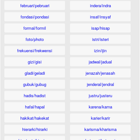
februari/pebruari
indera/indra
fondasi/pondasi
insaf/insyaf
formal/formil
isap/hisap
foto/photo
istri/isteri
frekuensi/frekwensi
izin/ijin
gizi/gisi
jadwal/jadual
gladi/geladi
jenazah/jenasah
gubuk/gubug
jenderal/jendral
hadis/hadist
justru/justeru
hafal/hapal
karena/karna
hakikat/hakekat
karier/karir
hierarki/hirarki
karisma/kharisma