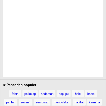
★ Pencarian populer
fobia
psikolog
abdomen
sepupu
hobi
basis
pantun
suvenir
semburat
mengoleksi
habitat
karmina