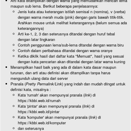
Arti kata ditampilkan dengan warna yang memudahkan mencari lema
maupun sub lema. Berikut beberapa penjelasannya:
Jenis kata atau keterangan istilah semisal n (nomina), v (verba)
dengan warna merah muda (pink) dengan garis bawah titik-titik.
Arahkan mouse untuk melihat keterangannya (belum semua ada
keterangannya)
Arti ke-1, 2, 3 dan seterusnya ditandai dengan huruf tebal
dengan latar lingkaran
Contoh penggunaan lema/sub-lema ditandai dengan warna biru
Contoh dalam peribahasa ditandai dengan warna oranye
Ketika diklik hasil dari daftar kata "Memuat", hasil yang sesuai
dengan kata pencarian akan ditandai dengan latar warna kuning
Menampilkan hasil baik yang ada di dalam kata dasar maupun
turunan, dan arti atau definisi akan ditampilkan tanpa harus
mengunduh ulang data dari server
Pranala (
Pretty Permalink/Link
) yang indah dan mudah diingat untuk
definisi kata, misalnya :
Kata 'rumah' akan mempunyai pranala (
link
) di
https://kbbi.web.id/rumah
Kata 'pintar' akan mempunyai pranala (
link
) di
https://kbbi.web.id/pintar
Kata 'komputer' akan mempunyai pranala (
link
) di
https://kbbi.web.id/komputer
dan seterusnya