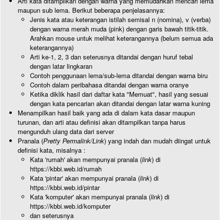
Arti kata ditampilkan dengan warna yang memudahkan mencari lema
maupun sub lema. Berikut beberapa penjelasannya:
Jenis kata atau keterangan istilah semisal n (nomina), v (verba)
dengan warna merah muda (pink) dengan garis bawah titik-titik.
Arahkan mouse untuk melihat keterangannya (belum semua ada
keterangannya)
Arti ke-1, 2, 3 dan seterusnya ditandai dengan huruf tebal
dengan latar lingkaran
Contoh penggunaan lema/sub-lema ditandai dengan warna biru
Contoh dalam peribahasa ditandai dengan warna oranye
Ketika diklik hasil dari daftar kata "Memuat", hasil yang sesuai
dengan kata pencarian akan ditandai dengan latar warna kuning
Menampilkan hasil baik yang ada di dalam kata dasar maupun
turunan, dan arti atau definisi akan ditampilkan tanpa harus
mengunduh ulang data dari server
Pranala (
Pretty Permalink/Link
) yang indah dan mudah diingat untuk
definisi kata, misalnya :
Kata 'rumah' akan mempunyai pranala (
link
) di
https://kbbi.web.id/rumah
Kata 'pintar' akan mempunyai pranala (
link
) di
https://kbbi.web.id/pintar
Kata 'komputer' akan mempunyai pranala (
link
) di
https://kbbi.web.id/komputer
dan seterusnya