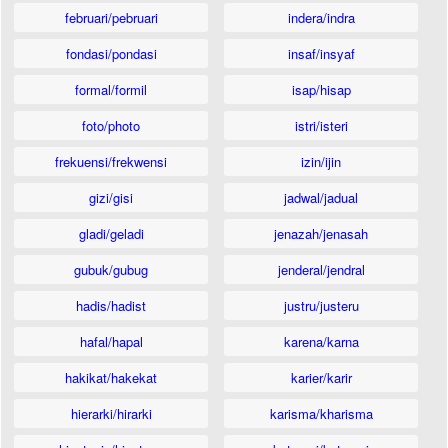
februari/pebruari
indera/indra
fondasi/pondasi
insaf/insyaf
formal/formil
isap/hisap
foto/photo
istri/isteri
frekuensi/frekwensi
izin/ijin
gizi/gisi
jadwal/jadual
gladi/geladi
jenazah/jenasah
gubuk/gubug
jenderal/jendral
hadis/hadist
justru/justeru
hafal/hapal
karena/karna
hakikat/hakekat
karier/karir
hierarki/hirarki
karisma/kharisma