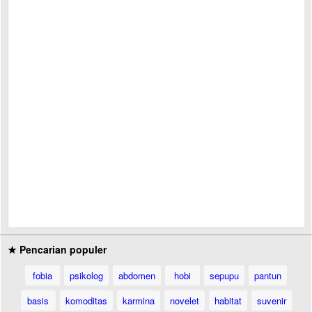
★ Pencarian populer
fobia
psikolog
abdomen
hobi
sepupu
pantun
basis
komoditas
karmina
novelet
habitat
suvenir