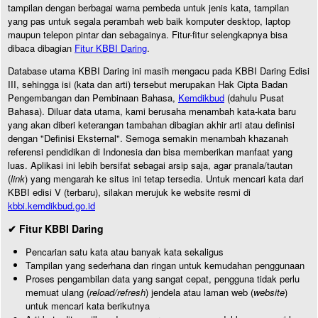
tampilan dengan berbagai warna pembeda untuk jenis kata, tampilan
yang pas untuk segala perambah web baik komputer desktop, laptop
maupun telepon pintar dan sebagainya. Fitur-fitur selengkapnya bisa
dibaca dibagian
Fitur KBBI Daring
.
Database utama KBBI Daring ini masih mengacu pada KBBI Daring Edisi
III, sehingga isi (kata dan arti) tersebut merupakan Hak Cipta Badan
Pengembangan dan Pembinaan Bahasa,
Kemdikbud
(dahulu Pusat
Bahasa). Diluar data utama, kami berusaha menambah kata-kata baru
yang akan diberi keterangan tambahan dibagian akhir arti atau definisi
dengan "Definisi Eksternal". Semoga semakin menambah khazanah
referensi pendidikan di Indonesia dan bisa memberikan manfaat yang
luas. Aplikasi ini lebih bersifat sebagai arsip saja, agar pranala/tautan
(
link
) yang mengarah ke situs ini tetap tersedia. Untuk mencari kata dari
KBBI edisi V (terbaru), silakan merujuk ke website resmi di
kbbi.kemdikbud.go.id
✔ Fitur KBBI Daring
Pencarian satu kata atau banyak kata sekaligus
Tampilan yang sederhana dan ringan untuk kemudahan penggunaan
Proses pengambilan data yang sangat cepat, pengguna tidak perlu
memuat ulang (
reload/refresh
) jendela atau laman web (
website
)
untuk mencari kata berikutnya