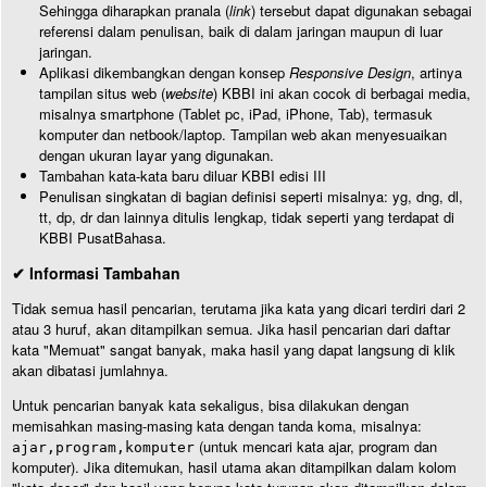
Sehingga diharapkan pranala (
link
) tersebut dapat digunakan sebagai
referensi dalam penulisan, baik di dalam jaringan maupun di luar
jaringan.
Aplikasi dikembangkan dengan konsep
Responsive Design
, artinya
tampilan situs web (
website
) KBBI ini akan cocok di berbagai media,
misalnya smartphone (Tablet pc, iPad, iPhone, Tab), termasuk
komputer dan netbook/laptop. Tampilan web akan menyesuaikan
dengan ukuran layar yang digunakan.
Tambahan kata-kata baru diluar KBBI edisi III
Penulisan singkatan di bagian definisi seperti misalnya: yg, dng, dl,
tt, dp, dr dan lainnya ditulis lengkap, tidak seperti yang terdapat di
KBBI PusatBahasa.
✔ Informasi Tambahan
Tidak semua hasil pencarian, terutama jika kata yang dicari terdiri dari 2
atau 3 huruf, akan ditampilkan semua. Jika hasil pencarian dari daftar
kata "Memuat" sangat banyak, maka hasil yang dapat langsung di klik
akan dibatasi jumlahnya.
Untuk pencarian banyak kata sekaligus, bisa dilakukan dengan
memisahkan masing-masing kata dengan tanda koma, misalnya:
(untuk mencari kata ajar, program dan
ajar,program,komputer
komputer). Jika ditemukan, hasil utama akan ditampilkan dalam kolom