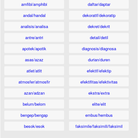
amfibi/amphibi
daftar/daptar
andal/handal
dekoratif/dekoratip
analisis/analisa
dekret/dekrit
antre/antri
detail/detil
apotek/apotik
diagnosis/diagnosa
asas/azaz
durian/duren
atlet/atlit
efektif/efektip
atmosfer/atmosfir
efektifitas/efektivitas
azan/adzan
ekstra/extra
belum/belom
elite/elit
bengep/bengap
embus/hembus
besok/esok
faksimile/faksimili/faksimil