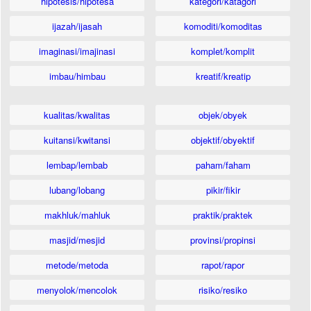
hipotesis/hipotesa
kategori/katagori
ijazah/ijasah
komoditi/komoditas
imaginasi/imajinasi
komplet/komplit
imbau/himbau
kreatif/kreatip
kualitas/kwalitas
objek/obyek
kuitansi/kwitansi
objektif/obyektif
lembap/lembab
paham/faham
lubang/lobang
pikir/fikir
makhluk/mahluk
praktik/praktek
masjid/mesjid
provinsi/propinsi
metode/metoda
rapot/rapor
menyolok/mencolok
risiko/resiko