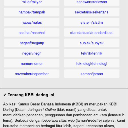
miliar/milyar
sariawan/seriawan
nampak/tampak
sekretaris/sekertaris
napas/nafas
sistem/sistim
nasihat/nasehat
standarisasi/standardisasi
negatif/negatip
subjek/subyek
negeri/negri
teknik/tehnik
nomor/nomer
teknologi/tehnologi
november/nopember
zaman/jaman
✔ Tentang KBBI daring ini
Aplikasi Kamus Besar Bahasa Indonesia (KBBI) ini merupakan KBBI
Daring (Dalam Jaringan /
Online
tidak resmi) yang dibuat untuk
memudahkan pencarian, penggunaan dan pembacaan arti kata (lema/sub
lema). Berbeda dengan beberapa situs web (laman/
website
) sejenis, kami
berusaha memberikan berbagai fitur lebih, seperti kecepatan akses,