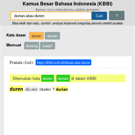
Kamus Besar Bahasa Indonesia (KBBI)
Kamus versi online/daring (dalam jaringan)
?
Bisa lebih dari satu, contoh:
ambyar,terjemah,integritas,sinonim,efektif,analisis
Kata dasar
duren
durian
Memuat
dureng
sawo
1
Pranala (
link
):
https://kbbi.web.id/durian-atau-duren
Ditemukan kata
duren
,
durian
di dalam KBBI
duren
/du·ren/
/durén/ ?
durian