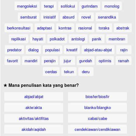
mengoleksi
terapi
solilokui
gurindam
monolog
semburat
inisiatif
absurd
novel
senandika
berkonsultasi
adaptasi
kontras
rasional
toraks
abstrak
replikasi
hayati
polkadot
antologi
panik
membran
predator
dialog
populasi
kreatif
abjad-atau-abjat
rajin
favorit
mandiri
perajin
jujur
gundah
optimis
ramah
cerdas
tekun
deru
★ Mana penulisan kata yang benar?
abjad/abjat
biosfer/biosfir
akte/akta
blanko/blangko
aktivitas/aktifitas
cabai/cabe
akidah/aqidah
cendekiawan/cendikiawan