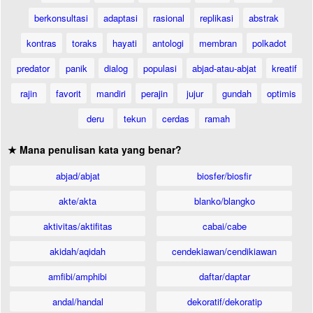
berkonsultasi
adaptasi
rasional
replikasi
abstrak
kontras
toraks
hayati
antologi
membran
polkadot
predator
panik
dialog
populasi
abjad-atau-abjat
kreatif
rajin
favorit
mandiri
perajin
jujur
gundah
optimis
deru
tekun
cerdas
ramah
★ Mana penulisan kata yang benar?
abjad/abjat
biosfer/biosfir
akte/akta
blanko/blangko
aktivitas/aktifitas
cabai/cabe
akidah/aqidah
cendekiawan/cendikiawan
amfibi/amphibi
daftar/daptar
andal/handal
dekoratif/dekoratip