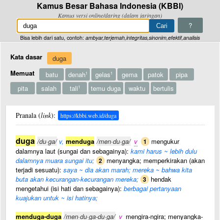
Kamus Besar Bahasa Indonesia (KBBI)
Kamus versi online/daring (dalam jaringan)
?
Bisa lebih dari satu, contoh:
ambyar,terjemah,integritas,sinonim,efektif,analisis
Kata dasar
duga
Memuat
batu
denah
gelas
gema
patok
pipa
1
1
pita
salah
tali
temu duga
waktu
bertulis
1
Pranala (
link
):
https://kbbi.web.id/duga
duga
/du·ga/
v,
menduga
/men·du·ga/
v
mengukur
1
dalamnya laut (sungai dan sebagainya):
kami harus ~ lebih dulu
dalamnya muara sungai itu;
menyangka; memperkirakan (akan
2
terjadi sesuatu):
saya ~ dia akan marah; mereka ~ bahwa kita
buta akan kecurangan-kecurangan mereka;
hendak
3
mengetahui (isi hati dan sebagainya):
berbagai pertanyaan
kuajukan untuk ~ isi hatinya;
menduga-duga
/men·du·ga-du·ga/
v
mengira-ngira; menyangka-