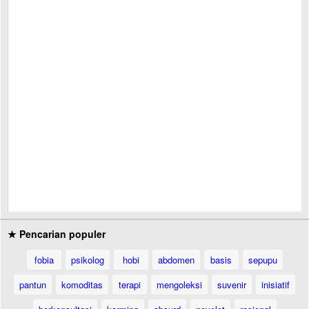
★ Pencarian populer
fobia
psikolog
hobi
abdomen
basis
sepupu
pantun
komoditas
terapi
mengoleksi
suvenir
inisiatif