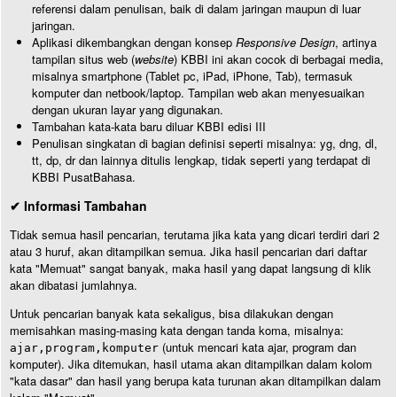
referensi dalam penulisan, baik di dalam jaringan maupun di luar
jaringan.
Aplikasi dikembangkan dengan konsep
Responsive Design
, artinya
tampilan situs web (
website
) KBBI ini akan cocok di berbagai media,
misalnya smartphone (Tablet pc, iPad, iPhone, Tab), termasuk
komputer dan netbook/laptop. Tampilan web akan menyesuaikan
dengan ukuran layar yang digunakan.
Tambahan kata-kata baru diluar KBBI edisi III
Penulisan singkatan di bagian definisi seperti misalnya: yg, dng, dl,
tt, dp, dr dan lainnya ditulis lengkap, tidak seperti yang terdapat di
KBBI PusatBahasa.
✔ Informasi Tambahan
Tidak semua hasil pencarian, terutama jika kata yang dicari terdiri dari 2
atau 3 huruf, akan ditampilkan semua. Jika hasil pencarian dari daftar
kata "Memuat" sangat banyak, maka hasil yang dapat langsung di klik
akan dibatasi jumlahnya.
Untuk pencarian banyak kata sekaligus, bisa dilakukan dengan
memisahkan masing-masing kata dengan tanda koma, misalnya:
(untuk mencari kata ajar, program dan
ajar,program,komputer
komputer). Jika ditemukan, hasil utama akan ditampilkan dalam kolom
"kata dasar" dan hasil yang berupa kata turunan akan ditampilkan dalam