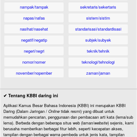
nampak/tampak
sekretaris/sekertaris
napas/nafas
sistem/sistim
nasihat/nasehat
standarisasi/standardisasi
negatif/negatip
subjek/subyek
negeri/negri
teknik/tehnik
nomor/nomer
teknologi/tehnologi
november/nopember
zaman/jaman
✔ Tentang KBBI daring ini
Aplikasi Kamus Besar Bahasa Indonesia (KBBI) ini merupakan KBBI
Daring (Dalam Jaringan /
Online
tidak resmi) yang dibuat untuk
memudahkan pencarian, penggunaan dan pembacaan arti kata (lema/sub
lema). Berbeda dengan beberapa situs web (laman/
website
) sejenis, kami
berusaha memberikan berbagai fitur lebih, seperti kecepatan akses,
tampilan dengan berbagai warna pembeda untuk jenis kata, tampilan