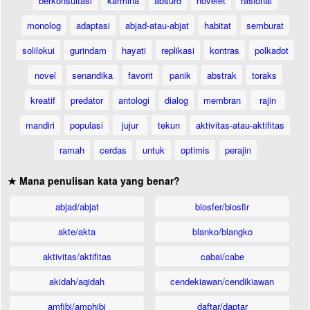
berkonsultasi
karmina
absurd
novelet
rasional
monolog
adaptasi
abjad-atau-abjat
habitat
semburat
solilokui
gurindam
hayati
replikasi
kontras
polkadot
novel
senandika
favorit
panik
abstrak
toraks
kreatif
predator
antologi
dialog
membran
rajin
mandiri
populasi
jujur
tekun
aktivitas-atau-aktifitas
ramah
cerdas
untuk
optimis
perajin
★ Mana penulisan kata yang benar?
abjad/abjat
biosfer/biosfir
akte/akta
blanko/blangko
aktivitas/aktifitas
cabai/cabe
akidah/aqidah
cendekiawan/cendikiawan
amfibi/amphibi
daftar/daptar