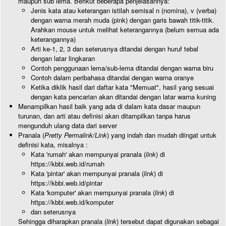
maupun sub lema. Berikut beberapa penjelasannya:
Jenis kata atau keterangan istilah semisal n (nomina), v (verba)
dengan warna merah muda (pink) dengan garis bawah titik-titik.
Arahkan mouse untuk melihat keterangannya (belum semua ada
keterangannya)
Arti ke-1, 2, 3 dan seterusnya ditandai dengan huruf tebal
dengan latar lingkaran
Contoh penggunaan lema/sub-lema ditandai dengan warna biru
Contoh dalam peribahasa ditandai dengan warna oranye
Ketika diklik hasil dari daftar kata "Memuat", hasil yang sesuai
dengan kata pencarian akan ditandai dengan latar warna kuning
Menampilkan hasil baik yang ada di dalam kata dasar maupun
turunan, dan arti atau definisi akan ditampilkan tanpa harus
mengunduh ulang data dari server
Pranala (
Pretty Permalink/Link
) yang indah dan mudah diingat untuk
definisi kata, misalnya :
Kata 'rumah' akan mempunyai pranala (
link
) di
https://kbbi.web.id/rumah
Kata 'pintar' akan mempunyai pranala (
link
) di
https://kbbi.web.id/pintar
Kata 'komputer' akan mempunyai pranala (
link
) di
https://kbbi.web.id/komputer
dan seterusnya
Sehingga diharapkan pranala (
link
) tersebut dapat digunakan sebagai