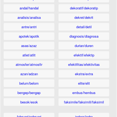
andal/handal
dekoratif/dekoratip
analisis/analisa
dekret/dekrit
antre/antri
detail/detil
apotek/apotik
diagnosis/diagnosa
asas/azaz
durian/duren
atlet/atlit
efektif/efektip
atmosfer/atmosfir
efektifitas/efektivitas
azan/adzan
ekstra/extra
belum/belom
elite/elit
bengep/bengap
embus/hembus
besok/esok
faksimile/faksimili/faksimil
februari/pebruari
indera/indra