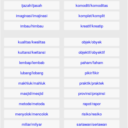
ijazah/ijasah
komoditi/komoditas
imaginasi/imajinasi
komplet/komplit
imbau/himbau
kreatif/kreatip
kualitas/kwalitas
objek/obyek
kuitansi/kwitansi
objektif/obyektif
lembap/lembab
paham/faham
lubang/lobang
pikir/fikir
makhluk/mahluk
praktik/praktek
masjid/mesjid
provinsi/propinsi
metode/metoda
rapot/rapor
menyolok/mencolok
risiko/resiko
miliar/milyar
sariawan/seriawan