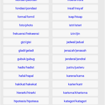
fondasi/pondasi
insaf/insyaf
formal/formil
isap/hisap
foto/photo
istri/isteri
frekuensi/frekwensi
izin/ijin
gizi/gisi
jadwal/jadual
gladi/geladi
jenazah/jenasah
gubuk/gubug
jenderal/jendral
hadis/hadist
justru/justeru
hafal/hapal
karena/karna
hakikat/hakekat
karier/karir
hierarki/hirarki
karisma/kharisma
hipotesis/hipotesa
kategori/katagori