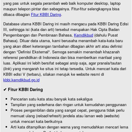
yang pas untuk segala perambah web baik komputer desktop, laptop
maupun telepon pintar dan sebagainya. Fitur-fitur selengkapnya bisa
dibaca dibagian
Fitur KBBI Daring
.
Database utama KBBI Daring ini masih mengacu pada KBBI Daring Edisi
III, sehingga isi (kata dan arti) tersebut merupakan Hak Cipta Badan
Pengembangan dan Pembinaan Bahasa,
Kemdikbud
(dahulu Pusat
Bahasa). Diluar data utama, kami berusaha menambah kata-kata baru
yang akan diberi keterangan tambahan dibagian akhir arti atau definisi
dengan "Definisi Eksternal". Semoga semakin menambah khazanah
referensi pendidikan di Indonesia dan bisa memberikan manfaat yang
luas. Aplikasi ini lebih bersifat sebagai arsip saja, agar pranala/tautan
(
link
) yang mengarah ke situs ini tetap tersedia. Untuk mencari kata dari
KBBI edisi V (terbaru), silakan merujuk ke website resmi di
kbbi.kemdikbud.go.id
✔ Fitur KBBI Daring
Pencarian satu kata atau banyak kata sekaligus
Tampilan yang sederhana dan ringan untuk kemudahan penggunaan
Proses pengambilan data yang sangat cepat, pengguna tidak perlu
memuat ulang (
reload/refresh
) jendela atau laman web (
website
)
untuk mencari kata berikutnya
Arti kata ditampilkan dengan warna yang memudahkan mencari lema