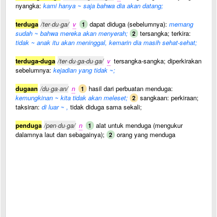
nyangka:
kami hanya ~ saja bahwa dia akan datang;
terduga
/ter·du·ga/
v
dapat diduga (sebelumnya):
memang
1
sudah ~ bahwa mereka akan menyerah;
tersangka; terkira:
2
tidak ~ anak itu akan meninggal, kemarin dia masih sehat-sehat;
terduga-duga
/ter·du·ga-du·ga/
v
tersangka-sangka; diperkirakan
sebelumnya:
kejadian yang tidak ~;
dugaan
/du·ga·an/
n
hasil dari perbuatan menduga:
1
kemungkinan ~ kita tidak akan meleset;
sangkaan: perkiraan;
2
taksiran:
di luar ~ ,
tidak diduga sama sekali;
penduga
/pen·du·ga/
n
alat untuk menduga (mengukur
1
dalamnya laut dan sebagainya);
orang yang menduga
2