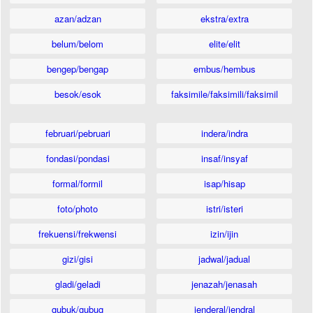
azan/adzan
ekstra/extra
belum/belom
elite/elit
bengep/bengap
embus/hembus
besok/esok
faksimile/faksimili/faksimil
februari/pebruari
indera/indra
fondasi/pondasi
insaf/insyaf
formal/formil
isap/hisap
foto/photo
istri/isteri
frekuensi/frekwensi
izin/ijin
gizi/gisi
jadwal/jadual
gladi/geladi
jenazah/jenasah
gubuk/gubug
jenderal/jendral