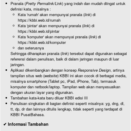
Pranala (
Pretty Permalink/Link
) yang indah dan mudah diingat untuk
definisi kata, misalnya :
Kata 'rumah' akan mempunyai pranala (
link
) di
https://kbbi.web.id/rumah
Kata 'pintar' akan mempunyai pranala (
link
) di
https://kbbi.web.id/pintar
Kata 'komputer' akan mempunyai pranala (
link
) di
https://kbbi.web.id/komputer
dan seterusnya
Sehingga diharapkan pranala (
link
) tersebut dapat digunakan sebagai
referensi dalam penulisan, baik di dalam jaringan maupun di luar
jaringan.
Aplikasi dikembangkan dengan konsep
Responsive Design
, artinya
tampilan situs web (
website
) KBBI ini akan cocok di berbagai media,
misalnya smartphone (Tablet pc, iPad, iPhone, Tab), termasuk
komputer dan netbook/laptop. Tampilan web akan menyesuaikan
dengan ukuran layar yang digunakan.
Tambahan kata-kata baru diluar KBBI edisi III
Penulisan singkatan di bagian definisi seperti misalnya: yg, dng, dl,
tt, dp, dr dan lainnya ditulis lengkap, tidak seperti yang terdapat di
KBBI PusatBahasa.
✔ Informasi Tambahan