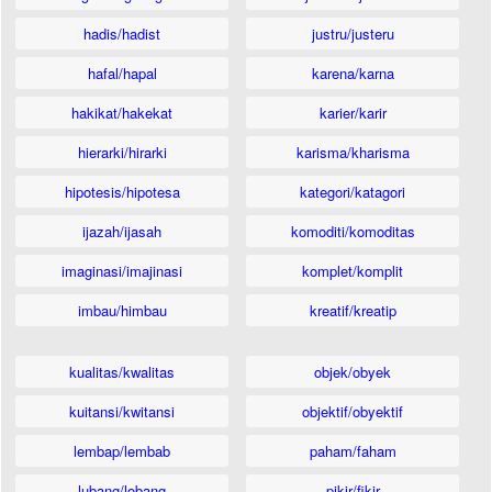
hadis/hadist
justru/justeru
hafal/hapal
karena/karna
hakikat/hakekat
karier/karir
hierarki/hirarki
karisma/kharisma
hipotesis/hipotesa
kategori/katagori
ijazah/ijasah
komoditi/komoditas
imaginasi/imajinasi
komplet/komplit
imbau/himbau
kreatif/kreatip
kualitas/kwalitas
objek/obyek
kuitansi/kwitansi
objektif/obyektif
lembap/lembab
paham/faham
lubang/lobang
pikir/fikir