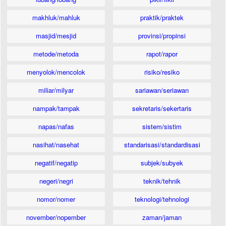
makhluk/mahluk
praktik/praktek
masjid/mesjid
provinsi/propinsi
metode/metoda
rapot/rapor
menyolok/mencolok
risiko/resiko
miliar/milyar
sariawan/seriawan
nampak/tampak
sekretaris/sekertaris
napas/nafas
sistem/sistim
nasihat/nasehat
standarisasi/standardisasi
negatif/negatip
subjek/subyek
negeri/negri
teknik/tehnik
nomor/nomer
teknologi/tehnologi
november/nopember
zaman/jaman