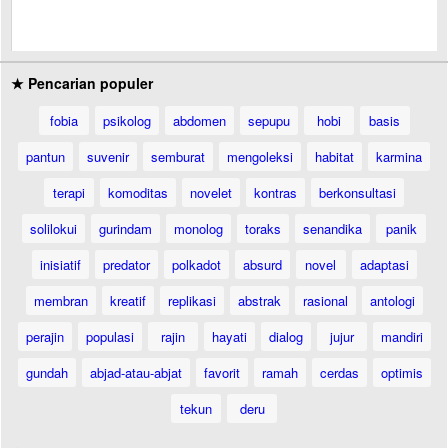
★ Pencarian populer
fobia
psikolog
abdomen
sepupu
hobi
basis
pantun
suvenir
semburat
mengoleksi
habitat
karmina
terapi
komoditas
novelet
kontras
berkonsultasi
solilokui
gurindam
monolog
toraks
senandika
panik
inisiatif
predator
polkadot
absurd
novel
adaptasi
membran
kreatif
replikasi
abstrak
rasional
antologi
perajin
populasi
rajin
hayati
dialog
jujur
mandiri
gundah
abjad-atau-abjat
favorit
ramah
cerdas
optimis
tekun
deru