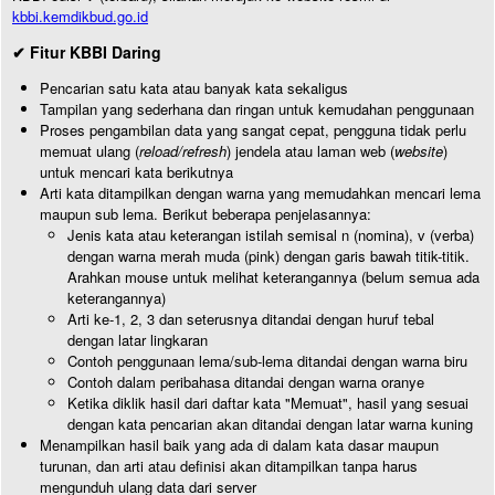
kbbi.kemdikbud.go.id
✔ Fitur KBBI Daring
Pencarian satu kata atau banyak kata sekaligus
Tampilan yang sederhana dan ringan untuk kemudahan penggunaan
Proses pengambilan data yang sangat cepat, pengguna tidak perlu
memuat ulang (
reload/refresh
) jendela atau laman web (
website
)
untuk mencari kata berikutnya
Arti kata ditampilkan dengan warna yang memudahkan mencari lema
maupun sub lema. Berikut beberapa penjelasannya:
Jenis kata atau keterangan istilah semisal n (nomina), v (verba)
dengan warna merah muda (pink) dengan garis bawah titik-titik.
Arahkan mouse untuk melihat keterangannya (belum semua ada
keterangannya)
Arti ke-1, 2, 3 dan seterusnya ditandai dengan huruf tebal
dengan latar lingkaran
Contoh penggunaan lema/sub-lema ditandai dengan warna biru
Contoh dalam peribahasa ditandai dengan warna oranye
Ketika diklik hasil dari daftar kata "Memuat", hasil yang sesuai
dengan kata pencarian akan ditandai dengan latar warna kuning
Menampilkan hasil baik yang ada di dalam kata dasar maupun
turunan, dan arti atau definisi akan ditampilkan tanpa harus
mengunduh ulang data dari server