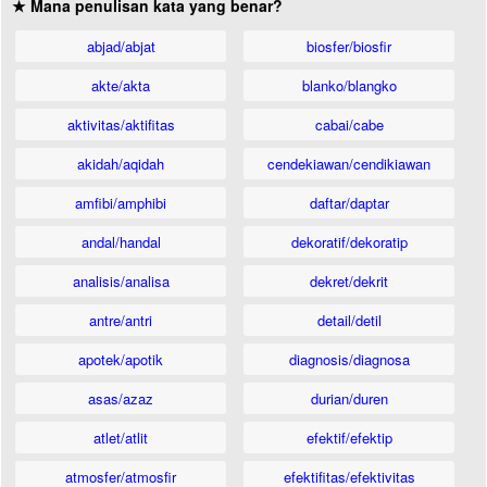
★ Mana penulisan kata yang benar?
abjad/abjat
biosfer/biosfir
akte/akta
blanko/blangko
aktivitas/aktifitas
cabai/cabe
akidah/aqidah
cendekiawan/cendikiawan
amfibi/amphibi
daftar/daptar
andal/handal
dekoratif/dekoratip
analisis/analisa
dekret/dekrit
antre/antri
detail/detil
apotek/apotik
diagnosis/diagnosa
asas/azaz
durian/duren
atlet/atlit
efektif/efektip
atmosfer/atmosfir
efektifitas/efektivitas