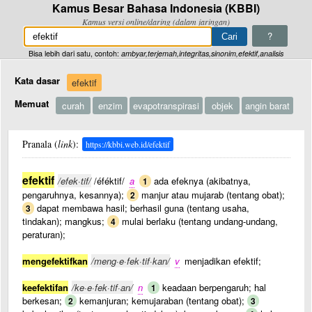
Kamus Besar Bahasa Indonesia (KBBI)
Kamus versi online/daring (dalam jaringan)
?
Bisa lebih dari satu, contoh:
ambyar,terjemah,integritas,sinonim,efektif,analisis
Kata dasar
efektif
Memuat
curah
enzim
evapotranspirasi
objek
angin barat
Pranala (
link
):
https://kbbi.web.id/efektif
efektif
/efek·tif/
/éféktif/
a
ada efeknya (akibatnya,
1
pengaruhnya, kesannya);
manjur atau mujarab (tentang obat);
2
dapat membawa hasil; berhasil guna (tentang usaha,
3
tindakan); mangkus;
mulai berlaku (tentang undang-undang,
4
peraturan);
mengefektifkan
/meng·e·fek·tif·kan/
v
menjadikan efektif;
keefektifan
/ke·e·fek·tif·an/
n
keadaan berpengaruh; hal
1
berkesan;
kemanjuran; kemujaraban (tentang obat);
2
3