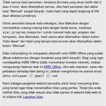
Tidak semua hasil pencarian, terutama jika kata yang dicari terdiri dari 2
atau 3 huruf, akan ditampilkan semua. Jika hasil pencarian dari daftar
kata "Memuat" sangat banyak, maka hasil yang dapat langsung di klik
akan dibatasi jumlahnya.
Untuk pencarian banyak kata sekaligus, bisa dilakukan dengan
memisahkan masing-masing kata dengan tanda koma, misalnya:
(untuk mencari kata ajar, program dan
ajar,program,komputer
komputer). Jika ditemukan, hasil utama akan ditampilkan dalam kolom
"kata dasar" dan hasil yang berupa kata turunan akan ditampilkan dalam
kolom "Memuat".
Edisi online/daring ini merupakan alternatif versi KBBI Offline yang sudah
dibuat sebelumnya (dengan kosakata yang lebih banyak). Bagi yang ingin
mendapatkan KBBI Offline (tidak memerlukan koneksi internet), silakan
mengunjungi halaman web ini
KBBI Offline
. Jika ada masukan, saran dan
perbaikan terhadap kbbi daring ini, silakan mengirimkan ke alamat email:
ebta.setiawan || gmail || com
Kami sebagai pengelola website berusaha untuk terus menyaring iklan
yang tampil agar tetap menampilkan iklan yang pantas. Tetapi jika anda
melihat iklan yang tidak sesuai atau tidak pantas di website kbbi.web.id,
ini silakan klik
Laporkan Iklan