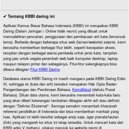
✔ Tentang KBBI daring ini
Aplikasi Kamus Besar Bahasa Indonesia (KBBI) ini merupakan KBBI
Daring (Dalam Jaringan /
Online
tidak resmi) yang dibuat untuk
memudahkan pencarian, penggunaan dan pembacaan arti kata (lema/sub
lema). Berbeda dengan beberapa situs web (laman/
website
) sejenis, kami
berusaha memberikan berbagai fitur lebih, seperti kecepatan akses,
tampilan dengan berbagai warna pembeda untuk jenis kata, tampilan
yang pas untuk segala perambah web baik komputer desktop, laptop
maupun telepon pintar dan sebagainya. Fitur-fitur selengkapnya bisa
dibaca dibagian
Fitur KBBI Daring
.
Database utama KBBI Daring ini masih mengacu pada KBBI Daring Edisi
III, sehingga isi (kata dan arti) tersebut merupakan Hak Cipta Badan
Pengembangan dan Pembinaan Bahasa,
Kemdikbud
(dahulu Pusat
Bahasa). Diluar data utama, kami berusaha menambah kata-kata baru
yang akan diberi keterangan tambahan dibagian akhir arti atau definisi
dengan "Definisi Eksternal". Semoga semakin menambah khazanah
referensi pendidikan di Indonesia dan bisa memberikan manfaat yang
luas. Aplikasi ini lebih bersifat sebagai arsip saja, agar pranala/tautan
(
link
) yang mengarah ke situs ini tetap tersedia. Untuk mencari kata dari
KBBI edisi V (terbaru), silakan merujuk ke website resmi di