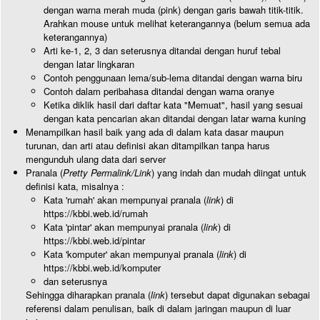
dengan warna merah muda (pink) dengan garis bawah titik-titik.
Arahkan mouse untuk melihat keterangannya (belum semua ada
keterangannya)
Arti ke-1, 2, 3 dan seterusnya ditandai dengan huruf tebal
dengan latar lingkaran
Contoh penggunaan lema/sub-lema ditandai dengan warna biru
Contoh dalam peribahasa ditandai dengan warna oranye
Ketika diklik hasil dari daftar kata "Memuat", hasil yang sesuai
dengan kata pencarian akan ditandai dengan latar warna kuning
Menampilkan hasil baik yang ada di dalam kata dasar maupun
turunan, dan arti atau definisi akan ditampilkan tanpa harus
mengunduh ulang data dari server
Pranala (
Pretty Permalink/Link
) yang indah dan mudah diingat untuk
definisi kata, misalnya :
Kata 'rumah' akan mempunyai pranala (
link
) di
https://kbbi.web.id/rumah
Kata 'pintar' akan mempunyai pranala (
link
) di
https://kbbi.web.id/pintar
Kata 'komputer' akan mempunyai pranala (
link
) di
https://kbbi.web.id/komputer
dan seterusnya
Sehingga diharapkan pranala (
link
) tersebut dapat digunakan sebagai
referensi dalam penulisan, baik di dalam jaringan maupun di luar