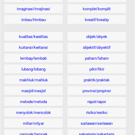
imaginasi/imajinasi
komplet/komplit
imbau/himbau
kreatif/kreatip
kualitas/kwalitas
objek/obyek
kuitansi/kwitansi
objektif/obyektif
lembap/lembab
paham/faham
lubang/lobang
pikir/fikir
makhluk/mahluk
praktik/praktek
masjid/mesjid
provinsi/propinsi
metode/metoda
rapot/rapor
menyolok/mencolok
risiko/resiko
miliar/milyar
sariawan/seriawan
nampak/tampak
sekretaris/sekertaris