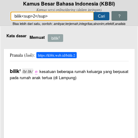
Kamus Besar Bahasa Indonesia (KBBI)
Kamus versi online/daring (dalam jaringan)
?
Bisa lebih dari satu, contoh:
ambyar,terjemah,integritas,sinonim,efektif,analisis
Kata dasar
Memuat
bilik
2
Pranala (
link
):
https://kbbi.web.id/bilik-2
bilik
2
/bi·lik/
n
kesatuan beberapa rumah keluarga yang berpusat
pada rumah anak tertua (di Lampung)