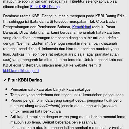
maupun telepon pintar dan sebagainya. Fitur-fitur selengkapnya bisa
dibaca dibagian
Fitur KBBI Daring
.
Database utama KBBI Daring ini masih mengacu pada KBBI Daring Edisi
III, sehingga isi (kata dan arti) tersebut merupakan Hak Cipta Badan
Pengembangan dan Pembinaan Bahasa,
Kemdikbud
(dahulu Pusat
Bahasa). Diluar data utama, kami berusaha menambah kata-kata baru
yang akan diberi keterangan tambahan dibagian akhir arti atau definisi
dengan "Definisi Eksternal". Semoga semakin menambah khazanah
referensi pendidikan di Indonesia dan bisa memberikan manfaat yang
luas. Aplikasi ini lebih bersifat sebagai arsip saja, agar pranala/tautan
(
link
) yang mengarah ke situs ini tetap tersedia. Untuk mencari kata dari
KBBI edisi V (terbaru), silakan merujuk ke website resmi di
kbbi.kemdikbud.go.id
✔ Fitur KBBI Daring
Pencarian satu kata atau banyak kata sekaligus
Tampilan yang sederhana dan ringan untuk kemudahan penggunaan
Proses pengambilan data yang sangat cepat, pengguna tidak perlu
memuat ulang (
reload/refresh
) jendela atau laman web (
website
)
untuk mencari kata berikutnya
Arti kata ditampilkan dengan warna yang memudahkan mencari lema
maupun sub lema. Berikut beberapa penjelasannya:
Jenis kata atau keterangan istilah semisal n (nomina), v (verba)