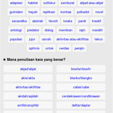
adaptasi
habitat
solilokui
semburat
abjad-atau-abjat
gurindam
hayati
replikasi
kontras
polkadot
novel
senandika
abstrak
favorit
toraks
panik
kreatif
antologi
predator
dialog
membran
rajin
mandiri
populasi
jujur
ramah
aktivitas-atau-aktifitas
tekun
optimis
untuk
cerdas
perajin
★ Mana penulisan kata yang benar?
abjad/abjat
biosfer/biosfir
akte/akta
blanko/blangko
aktivitas/aktifitas
cabai/cabe
akidah/aqidah
cendekiawan/cendikiawan
amfibi/amphibi
daftar/daptar