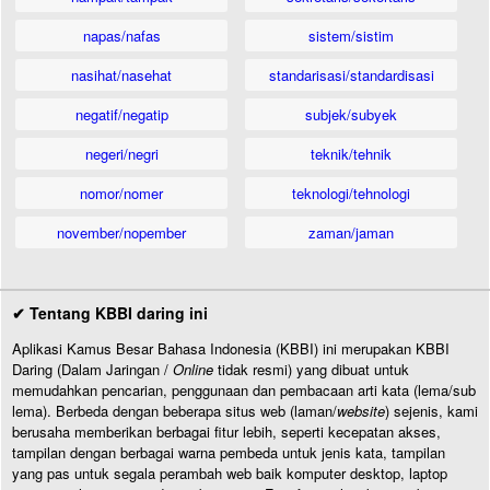
napas/nafas
sistem/sistim
nasihat/nasehat
standarisasi/standardisasi
negatif/negatip
subjek/subyek
negeri/negri
teknik/tehnik
nomor/nomer
teknologi/tehnologi
november/nopember
zaman/jaman
✔ Tentang KBBI daring ini
Aplikasi Kamus Besar Bahasa Indonesia (KBBI) ini merupakan KBBI
Daring (Dalam Jaringan /
Online
tidak resmi) yang dibuat untuk
memudahkan pencarian, penggunaan dan pembacaan arti kata (lema/sub
lema). Berbeda dengan beberapa situs web (laman/
website
) sejenis, kami
berusaha memberikan berbagai fitur lebih, seperti kecepatan akses,
tampilan dengan berbagai warna pembeda untuk jenis kata, tampilan
yang pas untuk segala perambah web baik komputer desktop, laptop