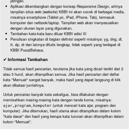
jaringan.
Aplikasi dikembangkan dengan konsep
Responsive Design
, artinya
tampilan situs web (
website
) KBBI ini akan cocok di berbagai media,
misalnya smartphone (Tablet pc, iPad, iPhone, Tab), termasuk
komputer dan netbook/laptop. Tampilan web akan menyesuaikan
dengan ukuran layar yang digunakan.
Tambahan kata-kata baru diluar KBBI edisi III
Penulisan singkatan di bagian definisi seperti misalnya: yg, dng, dl,
tt, dp, dr dan lainnya ditulis lengkap, tidak seperti yang terdapat di
KBBI PusatBahasa.
✔ Informasi Tambahan
Tidak semua hasil pencarian, terutama jika kata yang dicari terdiri dari 2
atau 3 huruf, akan ditampilkan semua. Jika hasil pencarian dari daftar
kata "Memuat" sangat banyak, maka hasil yang dapat langsung di klik
akan dibatasi jumlahnya.
Untuk pencarian banyak kata sekaligus, bisa dilakukan dengan
memisahkan masing-masing kata dengan tanda koma, misalnya:
(untuk mencari kata ajar, program dan
ajar,program,komputer
komputer). Jika ditemukan, hasil utama akan ditampilkan dalam kolom
"kata dasar" dan hasil yang berupa kata turunan akan ditampilkan dalam
kolom "Memuat".