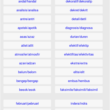
andal/handal
dekoratif/dekoratip
analisis/analisa
dekret/dekrit
antre/antri
detail/detil
apotek/apotik
diagnosis/diagnosa
asas/azaz
durian/duren
atlet/atlit
efektif/efektip
atmosfer/atmosfir
efektifitas/efektivitas
azan/adzan
ekstra/extra
belum/belom
elite/elit
bengep/bengap
embus/hembus
besok/esok
faksimile/faksimili/faksimil
februari/pebruari
indera/indra