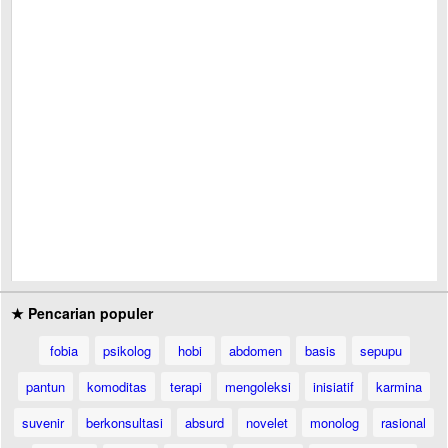
★ Pencarian populer
fobia
psikolog
hobi
abdomen
basis
sepupu
pantun
komoditas
terapi
mengoleksi
inisiatif
karmina
suvenir
berkonsultasi
absurd
novelet
monolog
rasional