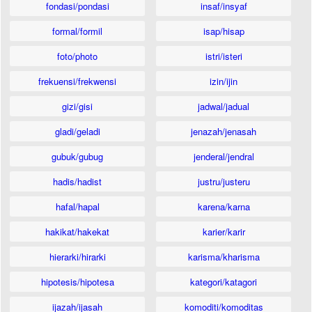
fondasi/pondasi
insaf/insyaf
formal/formil
isap/hisap
foto/photo
istri/isteri
frekuensi/frekwensi
izin/ijin
gizi/gisi
jadwal/jadual
gladi/geladi
jenazah/jenasah
gubuk/gubug
jenderal/jendral
hadis/hadist
justru/justeru
hafal/hapal
karena/karna
hakikat/hakekat
karier/karir
hierarki/hirarki
karisma/kharisma
hipotesis/hipotesa
kategori/katagori
ijazah/ijasah
komoditi/komoditas