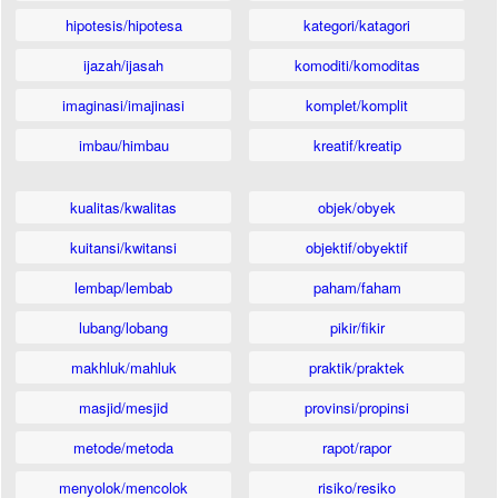
hipotesis/hipotesa
kategori/katagori
ijazah/ijasah
komoditi/komoditas
imaginasi/imajinasi
komplet/komplit
imbau/himbau
kreatif/kreatip
kualitas/kwalitas
objek/obyek
kuitansi/kwitansi
objektif/obyektif
lembap/lembab
paham/faham
lubang/lobang
pikir/fikir
makhluk/mahluk
praktik/praktek
masjid/mesjid
provinsi/propinsi
metode/metoda
rapot/rapor
menyolok/mencolok
risiko/resiko