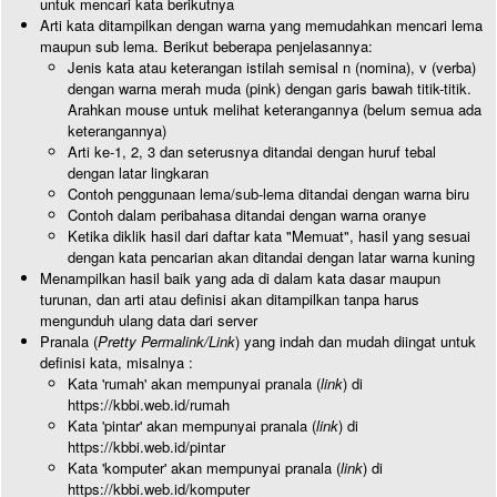
untuk mencari kata berikutnya
Arti kata ditampilkan dengan warna yang memudahkan mencari lema
maupun sub lema. Berikut beberapa penjelasannya:
Jenis kata atau keterangan istilah semisal n (nomina), v (verba)
dengan warna merah muda (pink) dengan garis bawah titik-titik.
Arahkan mouse untuk melihat keterangannya (belum semua ada
keterangannya)
Arti ke-1, 2, 3 dan seterusnya ditandai dengan huruf tebal
dengan latar lingkaran
Contoh penggunaan lema/sub-lema ditandai dengan warna biru
Contoh dalam peribahasa ditandai dengan warna oranye
Ketika diklik hasil dari daftar kata "Memuat", hasil yang sesuai
dengan kata pencarian akan ditandai dengan latar warna kuning
Menampilkan hasil baik yang ada di dalam kata dasar maupun
turunan, dan arti atau definisi akan ditampilkan tanpa harus
mengunduh ulang data dari server
Pranala (
Pretty Permalink/Link
) yang indah dan mudah diingat untuk
definisi kata, misalnya :
Kata 'rumah' akan mempunyai pranala (
link
) di
https://kbbi.web.id/rumah
Kata 'pintar' akan mempunyai pranala (
link
) di
https://kbbi.web.id/pintar
Kata 'komputer' akan mempunyai pranala (
link
) di
https://kbbi.web.id/komputer