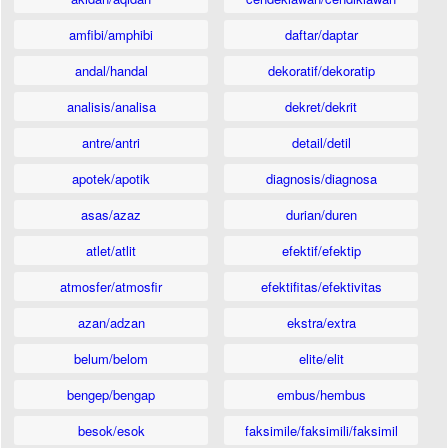
amfibi/amphibi
daftar/daptar
andal/handal
dekoratif/dekoratip
analisis/analisa
dekret/dekrit
antre/antri
detail/detil
apotek/apotik
diagnosis/diagnosa
asas/azaz
durian/duren
atlet/atlit
efektif/efektip
atmosfer/atmosfir
efektifitas/efektivitas
azan/adzan
ekstra/extra
belum/belom
elite/elit
bengep/bengap
embus/hembus
besok/esok
faksimile/faksimili/faksimil