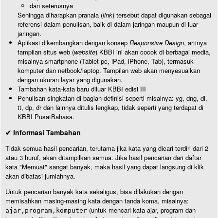
dan seterusnya
Sehingga diharapkan pranala (
link
) tersebut dapat digunakan sebagai
referensi dalam penulisan, baik di dalam jaringan maupun di luar
jaringan.
Aplikasi dikembangkan dengan konsep
Responsive Design
, artinya
tampilan situs web (
website
) KBBI ini akan cocok di berbagai media,
misalnya smartphone (Tablet pc, iPad, iPhone, Tab), termasuk
komputer dan netbook/laptop. Tampilan web akan menyesuaikan
dengan ukuran layar yang digunakan.
Tambahan kata-kata baru diluar KBBI edisi III
Penulisan singkatan di bagian definisi seperti misalnya: yg, dng, dl,
tt, dp, dr dan lainnya ditulis lengkap, tidak seperti yang terdapat di
KBBI PusatBahasa.
✔ Informasi Tambahan
Tidak semua hasil pencarian, terutama jika kata yang dicari terdiri dari 2
atau 3 huruf, akan ditampilkan semua. Jika hasil pencarian dari daftar
kata "Memuat" sangat banyak, maka hasil yang dapat langsung di klik
akan dibatasi jumlahnya.
Untuk pencarian banyak kata sekaligus, bisa dilakukan dengan
memisahkan masing-masing kata dengan tanda koma, misalnya:
(untuk mencari kata ajar, program dan
ajar,program,komputer