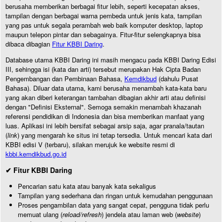
berusaha memberikan berbagai fitur lebih, seperti kecepatan akses,
tampilan dengan berbagai warna pembeda untuk jenis kata, tampilan
yang pas untuk segala perambah web baik komputer desktop, laptop
maupun telepon pintar dan sebagainya. Fitur-fitur selengkapnya bisa
dibaca dibagian
Fitur KBBI Daring
.
Database utama KBBI Daring ini masih mengacu pada KBBI Daring Edisi
III, sehingga isi (kata dan arti) tersebut merupakan Hak Cipta Badan
Pengembangan dan Pembinaan Bahasa,
Kemdikbud
(dahulu Pusat
Bahasa). Diluar data utama, kami berusaha menambah kata-kata baru
yang akan diberi keterangan tambahan dibagian akhir arti atau definisi
dengan "Definisi Eksternal". Semoga semakin menambah khazanah
referensi pendidikan di Indonesia dan bisa memberikan manfaat yang
luas. Aplikasi ini lebih bersifat sebagai arsip saja, agar pranala/tautan
(
link
) yang mengarah ke situs ini tetap tersedia. Untuk mencari kata dari
KBBI edisi V (terbaru), silakan merujuk ke website resmi di
kbbi.kemdikbud.go.id
✔ Fitur KBBI Daring
Pencarian satu kata atau banyak kata sekaligus
Tampilan yang sederhana dan ringan untuk kemudahan penggunaan
Proses pengambilan data yang sangat cepat, pengguna tidak perlu
memuat ulang (
reload/refresh
) jendela atau laman web (
website
)