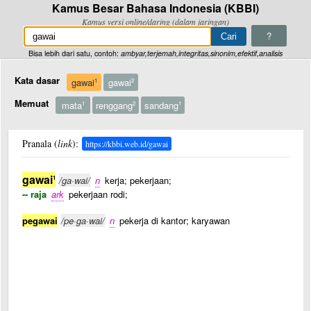
Kamus Besar Bahasa Indonesia (KBBI)
Kamus versi online/daring (dalam jaringan)
?
Bisa lebih dari satu, contoh:
ambyar,terjemah,integritas,sinonim,efektif,analisis
Kata dasar
gawai
gawai
1
2
Memuat
mata
renggang
sandang
1
2
1
Pranala (
link
):
https://kbbi.web.id/gawai
gawai
1
/ga·wai/
n
kerja; pekerjaan;
-- raja
ark
pekerjaan rodi;
pegawai
/pe·ga·wai/
n
pekerja di kantor; karyawan