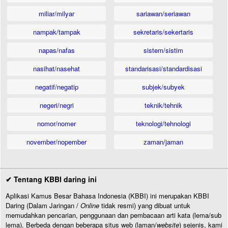
miliar/milyar
sariawan/seriawan
nampak/tampak
sekretaris/sekertaris
napas/nafas
sistem/sistim
nasihat/nasehat
standarisasi/standardisasi
negatif/negatip
subjek/subyek
negeri/negri
teknik/tehnik
nomor/nomer
teknologi/tehnologi
november/nopember
zaman/jaman
✔ Tentang KBBI daring ini
Aplikasi Kamus Besar Bahasa Indonesia (KBBI) ini merupakan KBBI
Daring (Dalam Jaringan /
Online
tidak resmi) yang dibuat untuk
memudahkan pencarian, penggunaan dan pembacaan arti kata (lema/sub
lema). Berbeda dengan beberapa situs web (laman/
website
) sejenis, kami