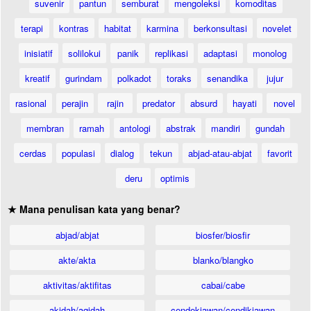
suvenir
pantun
semburat
mengoleksi
komoditas
terapi
kontras
habitat
karmina
berkonsultasi
novelet
inisiatif
solilokui
panik
replikasi
adaptasi
monolog
kreatif
gurindam
polkadot
toraks
senandika
jujur
rasional
perajin
rajin
predator
absurd
hayati
novel
membran
ramah
antologi
abstrak
mandiri
gundah
cerdas
populasi
dialog
tekun
abjad-atau-abjat
favorit
deru
optimis
★ Mana penulisan kata yang benar?
abjad/abjat
biosfer/biosfir
akte/akta
blanko/blangko
aktivitas/aktifitas
cabai/cabe
akidah/aqidah
cendekiawan/cendikiawan