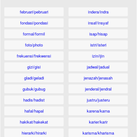
februari/pebruari
indera/indra
fondasi/pondasi
insaf/insyaf
formal/formil
isap/hisap
foto/photo
istri/isteri
frekuensi/frekwensi
izin/ijin
gizi/gisi
jadwal/jadual
gladi/geladi
jenazah/jenasah
gubuk/gubug
jenderal/jendral
hadis/hadist
justru/justeru
hafal/hapal
karena/karna
hakikat/hakekat
karier/karir
hierarki/hirarki
karisma/kharisma