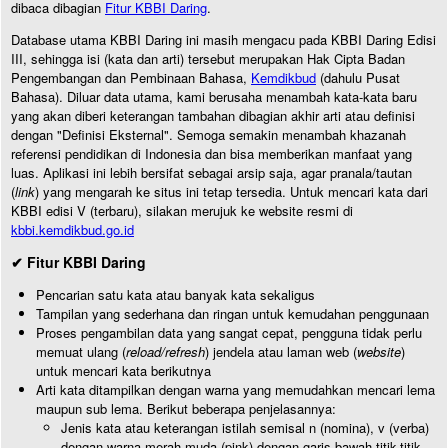
dibaca dibagian
Fitur KBBI Daring
.
Database utama KBBI Daring ini masih mengacu pada KBBI Daring Edisi
III, sehingga isi (kata dan arti) tersebut merupakan Hak Cipta Badan
Pengembangan dan Pembinaan Bahasa,
Kemdikbud
(dahulu Pusat
Bahasa). Diluar data utama, kami berusaha menambah kata-kata baru
yang akan diberi keterangan tambahan dibagian akhir arti atau definisi
dengan "Definisi Eksternal". Semoga semakin menambah khazanah
referensi pendidikan di Indonesia dan bisa memberikan manfaat yang
luas. Aplikasi ini lebih bersifat sebagai arsip saja, agar pranala/tautan
(
link
) yang mengarah ke situs ini tetap tersedia. Untuk mencari kata dari
KBBI edisi V (terbaru), silakan merujuk ke website resmi di
kbbi.kemdikbud.go.id
✔ Fitur KBBI Daring
Pencarian satu kata atau banyak kata sekaligus
Tampilan yang sederhana dan ringan untuk kemudahan penggunaan
Proses pengambilan data yang sangat cepat, pengguna tidak perlu
memuat ulang (
reload/refresh
) jendela atau laman web (
website
)
untuk mencari kata berikutnya
Arti kata ditampilkan dengan warna yang memudahkan mencari lema
maupun sub lema. Berikut beberapa penjelasannya:
Jenis kata atau keterangan istilah semisal n (nomina), v (verba)
dengan warna merah muda (pink) dengan garis bawah titik-titik.