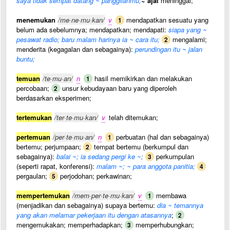
saya tidak sempat datang ~ panggilanmu;
~ ajal
meninggal;
menemukan
/me·ne·mu·kan/
v
mendapatkan sesuatu yang
1
belum ada sebelumnya; mendapatkan; mendapati:
siapa yang ~
pesawat radio; baru malam harinya ia ~ cara itu;
mengalami;
2
menderita (kegagalan dan sebagainya):
perundingan itu ~ jalan
buntu;
temuan
/te·mu·an/
n
hasil memikirkan dan melakukan
1
percobaan;
unsur kebudayaan baru yang diperoleh
2
berdasarkan eksperimen;
tertemukan
/ter·te·mu·kan/
v
telah ditemukan;
pertemuan
/per·te·mu·an/
n
perbuatan (hal dan sebagainya)
1
bertemu; perjumpaan;
tempat bertemu (berkumpul dan
2
sebagainya):
balai ~; ia sedang pergi ke ~;
perkumpulan
3
(seperti rapat, konferensi):
malam ~; ~ para anggota panitia;
4
pergaulan;
perjodohan; perkawinan;
5
mempertemukan
/mem·per·te·mu·kan/
v
membawa
1
(menjadikan dan sebagainya) supaya bertemu:
dia ~ temannya
yang akan melamar pekerjaan itu dengan atasannya
;
2
mengemukakan; memperhadapkan;
memperhubungkan;
3