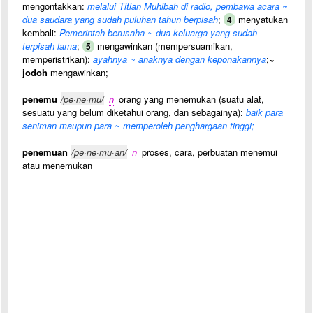
mengontakkan:
melalui Titian Muhibah di radio, pembawa acara ~
dua saudara yang sudah puluhan tahun berpisah
;
menyatukan
4
kembali:
Pemerintah berusaha ~ dua keluarga yang sudah
terpisah lama
;
mengawinkan (mempersuamikan,
5
memperistrikan):
ayahnya ~ anaknya dengan keponakannya
;
~
jodoh
mengawinkan;
penemu
/pe·ne·mu/
n
orang yang menemukan (suatu alat,
sesuatu yang belum diketahui orang, dan sebagainya):
baik para
seniman maupun para ~ memperoleh penghargaan tinggi;
penemuan
/pe·ne·mu·an/
n
proses, cara, perbuatan menemui
atau menemukan