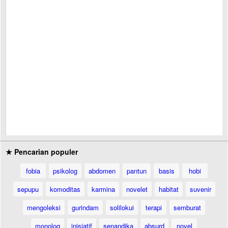
★ Pencarian populer
fobia
psikolog
abdomen
pantun
basis
hobi
sepupu
komoditas
karmina
novelet
habitat
suvenir
mengoleksi
gurindam
solilokui
terapi
semburat
monolog
inisiatif
senandika
absurd
novel