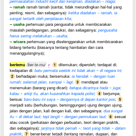
permasalahan industri kecil dan kerajinan, diadakan -- niaga;
-- ramah
ramah tamah (santai, tidak merundingkan hal-hal yang
penting, resmi, dan sebagainya):
ketika diadakan -- ramah, ia
sangat tertarik oleh penjelasan kita;
-- usaha
pertemuan para pengusaha untuk membicarakan
masalah perdagangan, produksi, dan sebagainya:
pengusaha
harus sering melakukan -- usaha;
-- wicara
pertemuan yang diselenggarakan untuk membicarakan
bidang tertentu (biasanya tentang hambatan dan cara
menanggulanginya);
bertemu
/ber·te·mu/
v
ditemukan; diperoleh; terdapat di;
1
kedapatan di:
batu permata seelok ini tidak akan ~ di negara ini;
berhadapan muka; bersemuka:
ia hendak ~ dengan tuan
2
rumah; selamat jalan, sampai ~ lagi;
mendapat atau
3
menemukan (barang yang dicari):
betapa dicarinya tiada ~ juga;
kalau ~ arloji itu, akan kuserahkan kepada polisi;
berjumpa;
4
bersua:
baru-baru ini saya ~ dengannya di depan kantor pos
;
5
menjadi satu (berhubungan, bersinggungan) ujung dengan ujung,
jalan dengan jalan, kali dengan kali, dan sebagainya:
dua sungai
itu ~ di dekat laut; tepi langit ~ dengan permukaan laut;
sesuai
6
atau cocok (perkataan dengan perbuatan, teori dengan praktik,
dan sebagainya);
janjinya tidak pernah ~; teori yang tidak ~ dalam
praktik
;
benar-benar terjadi (tentang ramalan, dugaan, dan
7