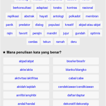
berkonsultasi
adaptasi
toraks
kontras
rasional
replikasi
abstrak
hayati
antologi
polkadot
membran
panik
predator
dialog
populasi
kreatif
abjad-atau-abjat
rajin
favorit
perajin
mandiri
jujur
gundah
optimis
cerdas
tekun
ramah
deru
★ Mana penulisan kata yang benar?
abjad/abjat
biosfer/biosfir
akte/akta
blanko/blangko
aktivitas/aktifitas
cabai/cabe
akidah/aqidah
cendekiawan/cendikiawan
amfibi/amphibi
daftar/daptar
andal/handal
dekoratif/dekoratip