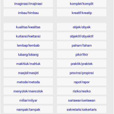
imaginasi/imajinasi
komplet/komplit
imbau/himbau
kreatif/kreatip
kualitas/kwalitas
objek/obyek
kuitansi/kwitansi
objektif/obyektif
lembap/lembab
paham/faham
lubang/lobang
pikir/fikir
makhluk/mahluk
praktik/praktek
masjid/mesjid
provinsi/propinsi
metode/metoda
rapot/rapor
menyolok/mencolok
risiko/resiko
miliar/milyar
sariawan/seriawan
nampak/tampak
sekretaris/sekertaris