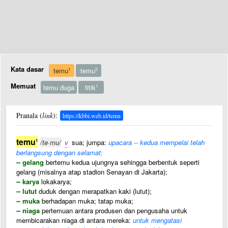
Kata dasar
temu
temu
1
2
Memuat
temu duga
titik
1
Pranala (
link
):
https://kbbi.web.id/temu
temu
1
/te·mu/
v
sua; jumpa:
upacara -- kedua mempelai telah
berlangsung dengan selamat;
-- gelang
bertemu kedua ujungnya sehingga berbentuk seperti
gelang (misalnya atap stadion Senayan di Jakarta);
-- karya
lokakarya;
-- lutut
duduk dengan merapatkan kaki (lutut);
-- muka
berhadapan muka; tatap muka;
-- niaga
pertemuan antara produsen dan pengusaha untuk
membicarakan niaga di antara mereka:
untuk mengatasi