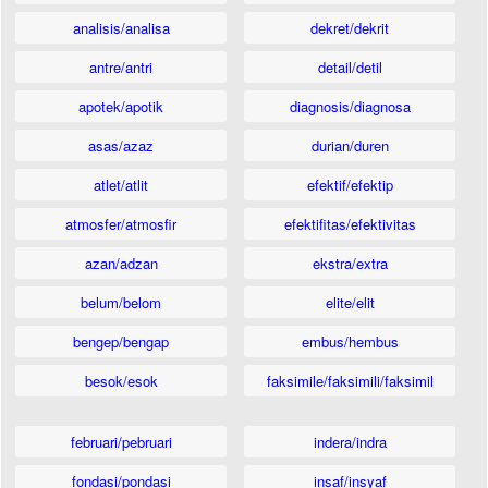
analisis/analisa
dekret/dekrit
antre/antri
detail/detil
apotek/apotik
diagnosis/diagnosa
asas/azaz
durian/duren
atlet/atlit
efektif/efektip
atmosfer/atmosfir
efektifitas/efektivitas
azan/adzan
ekstra/extra
belum/belom
elite/elit
bengep/bengap
embus/hembus
besok/esok
faksimile/faksimili/faksimil
februari/pebruari
indera/indra
fondasi/pondasi
insaf/insyaf