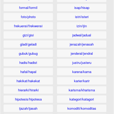
formal/formil
isap/hisap
foto/photo
istri/isteri
frekuensi/frekwensi
izin/ijin
gizi/gisi
jadwal/jadual
gladi/geladi
jenazah/jenasah
gubuk/gubug
jenderal/jendral
hadis/hadist
justru/justeru
hafal/hapal
karena/karna
hakikat/hakekat
karier/karir
hierarki/hirarki
karisma/kharisma
hipotesis/hipotesa
kategori/katagori
ijazah/ijasah
komoditi/komoditas