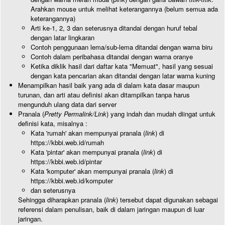
Arahkan mouse untuk melihat keterangannya (belum semua ada
keterangannya)
Arti ke-1, 2, 3 dan seterusnya ditandai dengan huruf tebal
dengan latar lingkaran
Contoh penggunaan lema/sub-lema ditandai dengan warna biru
Contoh dalam peribahasa ditandai dengan warna oranye
Ketika diklik hasil dari daftar kata "Memuat", hasil yang sesuai
dengan kata pencarian akan ditandai dengan latar warna kuning
Menampilkan hasil baik yang ada di dalam kata dasar maupun
turunan, dan arti atau definisi akan ditampilkan tanpa harus
mengunduh ulang data dari server
Pranala (
Pretty Permalink/Link
) yang indah dan mudah diingat untuk
definisi kata, misalnya :
Kata 'rumah' akan mempunyai pranala (
link
) di
https://kbbi.web.id/rumah
Kata 'pintar' akan mempunyai pranala (
link
) di
https://kbbi.web.id/pintar
Kata 'komputer' akan mempunyai pranala (
link
) di
https://kbbi.web.id/komputer
dan seterusnya
Sehingga diharapkan pranala (
link
) tersebut dapat digunakan sebagai
referensi dalam penulisan, baik di dalam jaringan maupun di luar
jaringan.