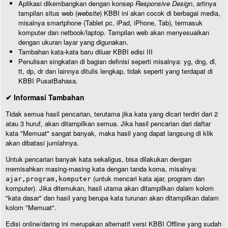
Aplikasi dikembangkan dengan konsep
Responsive Design
, artinya
tampilan situs web (
website
) KBBI ini akan cocok di berbagai media,
misalnya smartphone (Tablet pc, iPad, iPhone, Tab), termasuk
komputer dan netbook/laptop. Tampilan web akan menyesuaikan
dengan ukuran layar yang digunakan.
Tambahan kata-kata baru diluar KBBI edisi III
Penulisan singkatan di bagian definisi seperti misalnya: yg, dng, dl,
tt, dp, dr dan lainnya ditulis lengkap, tidak seperti yang terdapat di
KBBI PusatBahasa.
✔ Informasi Tambahan
Tidak semua hasil pencarian, terutama jika kata yang dicari terdiri dari 2
atau 3 huruf, akan ditampilkan semua. Jika hasil pencarian dari daftar
kata "Memuat" sangat banyak, maka hasil yang dapat langsung di klik
akan dibatasi jumlahnya.
Untuk pencarian banyak kata sekaligus, bisa dilakukan dengan
memisahkan masing-masing kata dengan tanda koma, misalnya:
(untuk mencari kata ajar, program dan
ajar,program,komputer
komputer). Jika ditemukan, hasil utama akan ditampilkan dalam kolom
"kata dasar" dan hasil yang berupa kata turunan akan ditampilkan dalam
kolom "Memuat".
Edisi online/daring ini merupakan alternatif versi KBBI Offline yang sudah