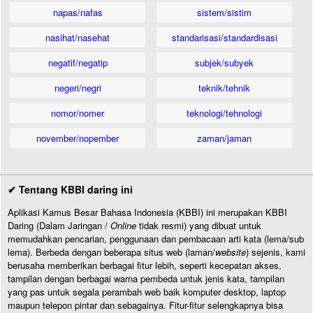
napas/nafas
sistem/sistim
nasihat/nasehat
standarisasi/standardisasi
negatif/negatip
subjek/subyek
negeri/negri
teknik/tehnik
nomor/nomer
teknologi/tehnologi
november/nopember
zaman/jaman
✔ Tentang KBBI daring ini
Aplikasi Kamus Besar Bahasa Indonesia (KBBI) ini merupakan KBBI
Daring (Dalam Jaringan /
Online
tidak resmi) yang dibuat untuk
memudahkan pencarian, penggunaan dan pembacaan arti kata (lema/sub
lema). Berbeda dengan beberapa situs web (laman/
website
) sejenis, kami
berusaha memberikan berbagai fitur lebih, seperti kecepatan akses,
tampilan dengan berbagai warna pembeda untuk jenis kata, tampilan
yang pas untuk segala perambah web baik komputer desktop, laptop
maupun telepon pintar dan sebagainya. Fitur-fitur selengkapnya bisa