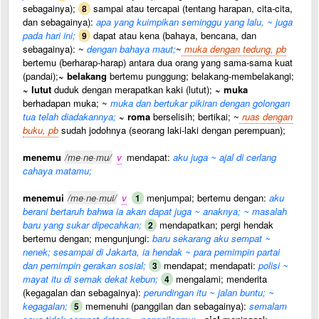
sebagainya);
sampai atau tercapai (tentang harapan, cita-cita,
8
dan sebagainya):
apa yang kuimpikan seminggu yang lalu, ~ juga
pada hari ini;
dapat atau kena (bahaya, bencana, dan
9
sebagainya): ~
dengan bahaya maut;
~
muka dengan tedung, pb
bertemu (berharap-harap) antara dua orang yang sama-sama kuat
(pandai);
~ belakang
bertemu punggung; belakang-membelakangi;
~ lutut
duduk dengan merapatkan kaki (lutut);
~ muka
berhadapan muka; ~
muka dan bertukar pikiran dengan golongan
tua telah diadakannya;
~ roma
berselisih; bertikai; ~
ruas dengan
buku, pb
sudah jodohnya (seorang laki-laki dengan perempuan);
menemu
/me·ne·mu/
v
mendapat:
aku juga ~ ajal di cerlang
cahaya matamu;
menemui
/me·ne·mui/
v
menjumpai; bertemu dengan:
aku
1
berani bertaruh bahwa ia akan dapat juga ~ anaknya; ~ masalah
baru yang sukar dipecahkan;
mendapatkan; pergi hendak
2
bertemu dengan; mengunjungi:
baru sekarang aku sempat ~
nenek; sesampai di Jakarta, ia hendak ~ para pemimpin partai
dan pemimpin gerakan sosial;
mendapat; mendapati:
polisi ~
3
mayat itu di semak dekat kebun;
mengalami; menderita
4
(kegagalan dan sebagainya):
perundingan itu ~ jalan buntu; ~
kegagalan;
memenuhi (panggilan dan sebagainya):
semalam
5