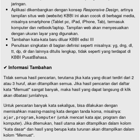
jaringan.
Aplikasi dikembangkan dengan konsep
Responsive Design
, artinya
tampilan situs web (
website
) KBBI ini akan cocok di berbagai media,
misalnya smartphone (Tablet pc, iPad, iPhone, Tab), termasuk
komputer dan netbook/laptop. Tampilan web akan menyesuaikan
dengan ukuran layar yang digunakan.
Tambahan kata-kata baru diluar KBBI edisi III
Penulisan singkatan di bagian definisi seperti misalnya: yg, dng, dl,
tt, dp, dr dan lainnya ditulis lengkap, tidak seperti yang terdapat di
KBBI PusatBahasa.
✔ Informasi Tambahan
Tidak semua hasil pencarian, terutama jika kata yang dicari terdiri dari 2
atau 3 huruf, akan ditampilkan semua. Jika hasil pencarian dari daftar
kata "Memuat" sangat banyak, maka hasil yang dapat langsung di klik
akan dibatasi jumlahnya.
Untuk pencarian banyak kata sekaligus, bisa dilakukan dengan
memisahkan masing-masing kata dengan tanda koma, misalnya:
(untuk mencari kata ajar, program dan
ajar,program,komputer
komputer). Jika ditemukan, hasil utama akan ditampilkan dalam kolom
"kata dasar" dan hasil yang berupa kata turunan akan ditampilkan dalam
kolom "Memuat".