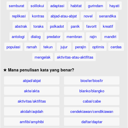
semburat
solilokui
adaptasi
habitat
gurindam
hayati
replikasi
kontras
abjad-atau-abjat
novel
senandika
abstrak
toraks
polkadot
panik
favorit
kreatif
antologi
dialog
predator
membran
rajin
mandiri
populasi
ramah
tekun
jujur
perajin
optimis
cerdas
mengelak
aktivitas-atau-aktifitas
★ Mana penulisan kata yang benar?
abjad/abjat
biosfer/biosfir
akte/akta
blanko/blangko
aktivitas/aktifitas
cabai/cabe
akidah/aqidah
cendekiawan/cendikiawan
amfibi/amphibi
daftar/daptar