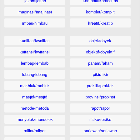
ijazah/ijasah
komoditi/komoditas
imaginasi/imajinasi
komplet/komplit
imbau/himbau
kreatif/kreatip
kualitas/kwalitas
objek/obyek
kuitansi/kwitansi
objektif/obyektif
lembap/lembab
paham/faham
lubang/lobang
pikir/fikir
makhluk/mahluk
praktik/praktek
masjid/mesjid
provinsi/propinsi
metode/metoda
rapot/rapor
menyolok/mencolok
risiko/resiko
miliar/milyar
sariawan/seriawan