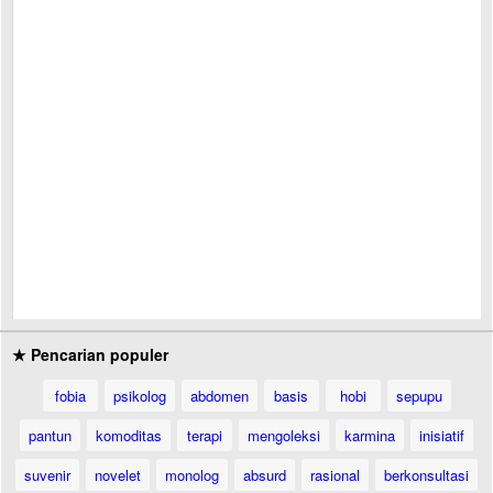
★ Pencarian populer
fobia
psikolog
abdomen
basis
hobi
sepupu
pantun
komoditas
terapi
mengoleksi
karmina
inisiatif
suvenir
novelet
monolog
absurd
rasional
berkonsultasi