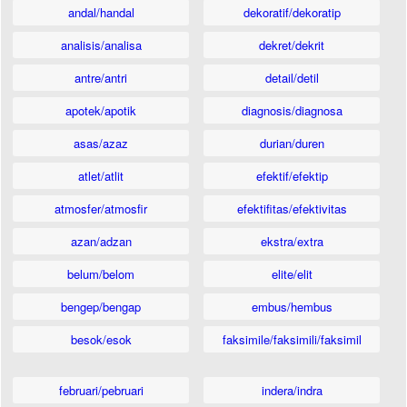
andal/handal
dekoratif/dekoratip
analisis/analisa
dekret/dekrit
antre/antri
detail/detil
apotek/apotik
diagnosis/diagnosa
asas/azaz
durian/duren
atlet/atlit
efektif/efektip
atmosfer/atmosfir
efektifitas/efektivitas
azan/adzan
ekstra/extra
belum/belom
elite/elit
bengep/bengap
embus/hembus
besok/esok
faksimile/faksimili/faksimil
februari/pebruari
indera/indra