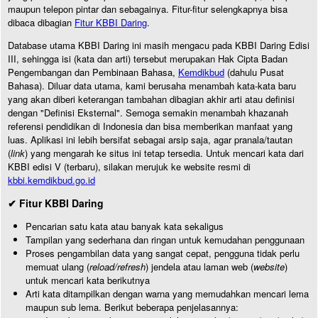
maupun telepon pintar dan sebagainya. Fitur-fitur selengkapnya bisa
dibaca dibagian
Fitur KBBI Daring
.
Database utama KBBI Daring ini masih mengacu pada KBBI Daring Edisi
III, sehingga isi (kata dan arti) tersebut merupakan Hak Cipta Badan
Pengembangan dan Pembinaan Bahasa,
Kemdikbud
(dahulu Pusat
Bahasa). Diluar data utama, kami berusaha menambah kata-kata baru
yang akan diberi keterangan tambahan dibagian akhir arti atau definisi
dengan "Definisi Eksternal". Semoga semakin menambah khazanah
referensi pendidikan di Indonesia dan bisa memberikan manfaat yang
luas. Aplikasi ini lebih bersifat sebagai arsip saja, agar pranala/tautan
(
link
) yang mengarah ke situs ini tetap tersedia. Untuk mencari kata dari
KBBI edisi V (terbaru), silakan merujuk ke website resmi di
kbbi.kemdikbud.go.id
✔ Fitur KBBI Daring
Pencarian satu kata atau banyak kata sekaligus
Tampilan yang sederhana dan ringan untuk kemudahan penggunaan
Proses pengambilan data yang sangat cepat, pengguna tidak perlu
memuat ulang (
reload/refresh
) jendela atau laman web (
website
)
untuk mencari kata berikutnya
Arti kata ditampilkan dengan warna yang memudahkan mencari lema
maupun sub lema. Berikut beberapa penjelasannya: