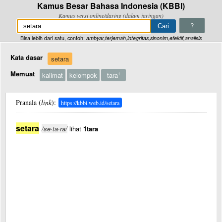
Kamus Besar Bahasa Indonesia (KBBI)
Kamus versi online/daring (dalam jaringan)
?
Bisa lebih dari satu, contoh:
ambyar,terjemah,integritas,sinonim,efektif,analisis
Kata dasar
setara
Memuat
kalimat
kelompok
tara
1
Pranala (
link
):
https://kbbi.web.id/setara
setara
/se·ta·ra/
lihat
1tara