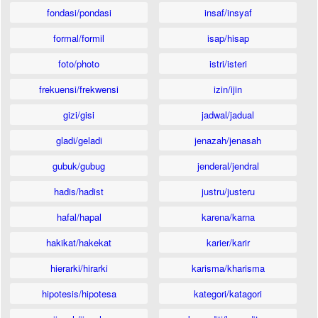
fondasi/pondasi
insaf/insyaf
formal/formil
isap/hisap
foto/photo
istri/isteri
frekuensi/frekwensi
izin/ijin
gizi/gisi
jadwal/jadual
gladi/geladi
jenazah/jenasah
gubuk/gubug
jenderal/jendral
hadis/hadist
justru/justeru
hafal/hapal
karena/karna
hakikat/hakekat
karier/karir
hierarki/hirarki
karisma/kharisma
hipotesis/hipotesa
kategori/katagori