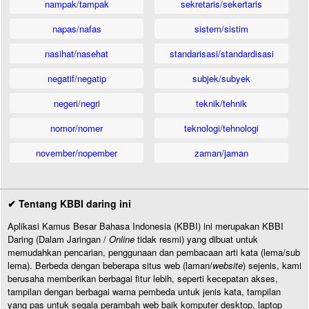
nampak/tampak
sekretaris/sekertaris
napas/nafas
sistem/sistim
nasihat/nasehat
standarisasi/standardisasi
negatif/negatip
subjek/subyek
negeri/negri
teknik/tehnik
nomor/nomer
teknologi/tehnologi
november/nopember
zaman/jaman
✔ Tentang KBBI daring ini
Aplikasi Kamus Besar Bahasa Indonesia (KBBI) ini merupakan KBBI
Daring (Dalam Jaringan /
Online
tidak resmi) yang dibuat untuk
memudahkan pencarian, penggunaan dan pembacaan arti kata (lema/sub
lema). Berbeda dengan beberapa situs web (laman/
website
) sejenis, kami
berusaha memberikan berbagai fitur lebih, seperti kecepatan akses,
tampilan dengan berbagai warna pembeda untuk jenis kata, tampilan
yang pas untuk segala perambah web baik komputer desktop, laptop