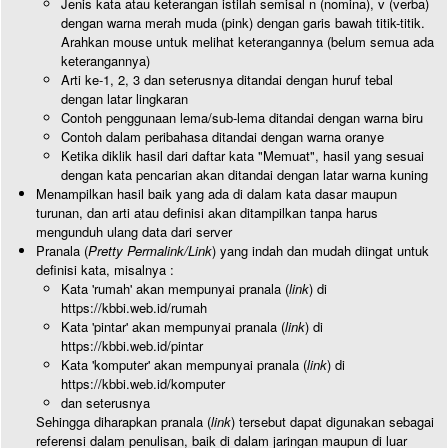
Jenis kata atau keterangan istilah semisal n (nomina), v (verba)
dengan warna merah muda (pink) dengan garis bawah titik-titik.
Arahkan mouse untuk melihat keterangannya (belum semua ada
keterangannya)
Arti ke-1, 2, 3 dan seterusnya ditandai dengan huruf tebal
dengan latar lingkaran
Contoh penggunaan lema/sub-lema ditandai dengan warna biru
Contoh dalam peribahasa ditandai dengan warna oranye
Ketika diklik hasil dari daftar kata "Memuat", hasil yang sesuai
dengan kata pencarian akan ditandai dengan latar warna kuning
Menampilkan hasil baik yang ada di dalam kata dasar maupun
turunan, dan arti atau definisi akan ditampilkan tanpa harus
mengunduh ulang data dari server
Pranala (
Pretty Permalink/Link
) yang indah dan mudah diingat untuk
definisi kata, misalnya :
Kata 'rumah' akan mempunyai pranala (
link
) di
https://kbbi.web.id/rumah
Kata 'pintar' akan mempunyai pranala (
link
) di
https://kbbi.web.id/pintar
Kata 'komputer' akan mempunyai pranala (
link
) di
https://kbbi.web.id/komputer
dan seterusnya
Sehingga diharapkan pranala (
link
) tersebut dapat digunakan sebagai
referensi dalam penulisan, baik di dalam jaringan maupun di luar