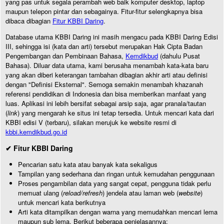
yang pas untuk segala perambah web baik komputer desktop, laptop
maupun telepon pintar dan sebagainya. Fitur-fitur selengkapnya bisa
dibaca dibagian
Fitur KBBI Daring
.
Database utama KBBI Daring ini masih mengacu pada KBBI Daring Edisi
III, sehingga isi (kata dan arti) tersebut merupakan Hak Cipta Badan
Pengembangan dan Pembinaan Bahasa,
Kemdikbud
(dahulu Pusat
Bahasa). Diluar data utama, kami berusaha menambah kata-kata baru
yang akan diberi keterangan tambahan dibagian akhir arti atau definisi
dengan "Definisi Eksternal". Semoga semakin menambah khazanah
referensi pendidikan di Indonesia dan bisa memberikan manfaat yang
luas. Aplikasi ini lebih bersifat sebagai arsip saja, agar pranala/tautan
(
link
) yang mengarah ke situs ini tetap tersedia. Untuk mencari kata dari
KBBI edisi V (terbaru), silakan merujuk ke website resmi di
kbbi.kemdikbud.go.id
✔ Fitur KBBI Daring
Pencarian satu kata atau banyak kata sekaligus
Tampilan yang sederhana dan ringan untuk kemudahan penggunaan
Proses pengambilan data yang sangat cepat, pengguna tidak perlu
memuat ulang (
reload/refresh
) jendela atau laman web (
website
)
untuk mencari kata berikutnya
Arti kata ditampilkan dengan warna yang memudahkan mencari lema
maupun sub lema. Berikut beberapa penjelasannya: