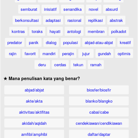
semburat
inisiatif
senandika
novel
absurd
berkonsultasi
adaptasi
rasional
replikasi
abstrak
kontras
toraks
hayati
antologi
membran
polkadot
predator
panik
dialog
populasi
abjad-atau-abjat
kreatif
rajin
favorit
mandiri
perajin
jujur
gundah
optimis
deru
cerdas
tekun
ramah
★ Mana penulisan kata yang benar?
abjad/abjat
biosfer/biosfir
akte/akta
blanko/blangko
aktivitas/aktifitas
cabai/cabe
akidah/aqidah
cendekiawan/cendikiawan
amfibi/amphibi
daftar/daptar