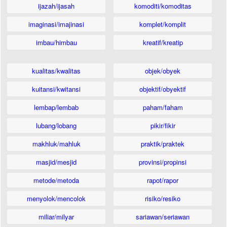
ijazah/ijasah
komoditi/komoditas
imaginasi/imajinasi
komplet/komplit
imbau/himbau
kreatif/kreatip
kualitas/kwalitas
objek/obyek
kuitansi/kwitansi
objektif/obyektif
lembap/lembab
paham/faham
lubang/lobang
pikir/fikir
makhluk/mahluk
praktik/praktek
masjid/mesjid
provinsi/propinsi
metode/metoda
rapot/rapor
menyolok/mencolok
risiko/resiko
miliar/milyar
sariawan/seriawan