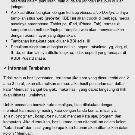
referensi dalam penulisan, baik di dalam jaringan maupun di luar
jaringan.
Aplikasi dikembangkan dengan konsep
Responsive Design
, artinya
tampilan situs web (
website
) KBBI ini akan cocok di berbagai media,
misalnya smartphone (Tablet pc, iPad, iPhone, Tab), termasuk
komputer dan netbook/laptop. Tampilan web akan menyesuaikan
dengan ukuran layar yang digunakan.
Tambahan kata-kata baru diluar KBBI edisi III
Penulisan singkatan di bagian definisi seperti misalnya: yg, dng, dl,
tt, dp, dr dan lainnya ditulis lengkap, tidak seperti yang terdapat di
KBBI PusatBahasa.
✔ Informasi Tambahan
Tidak semua hasil pencarian, terutama jika kata yang dicari terdiri dari 2
atau 3 huruf, akan ditampilkan semua. Jika hasil pencarian dari daftar
kata "Memuat" sangat banyak, maka hasil yang dapat langsung di klik
akan dibatasi jumlahnya.
Untuk pencarian banyak kata sekaligus, bisa dilakukan dengan
memisahkan masing-masing kata dengan tanda koma, misalnya:
(untuk mencari kata ajar, program dan
ajar,program,komputer
komputer). Jika ditemukan, hasil utama akan ditampilkan dalam kolom
"kata dasar" dan hasil yang berupa kata turunan akan ditampilkan dalam
kolom "Memuat".