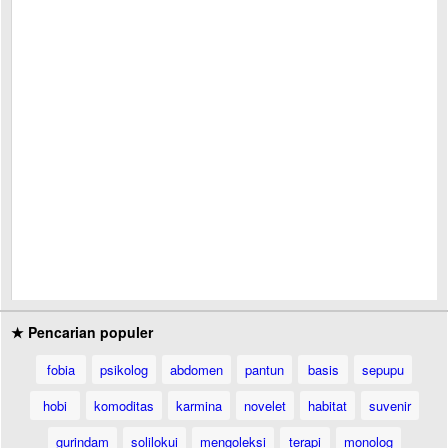
★ Pencarian populer
fobia
psikolog
abdomen
pantun
basis
sepupu
hobi
komoditas
karmina
novelet
habitat
suvenir
gurindam
solilokui
mengoleksi
terapi
monolog