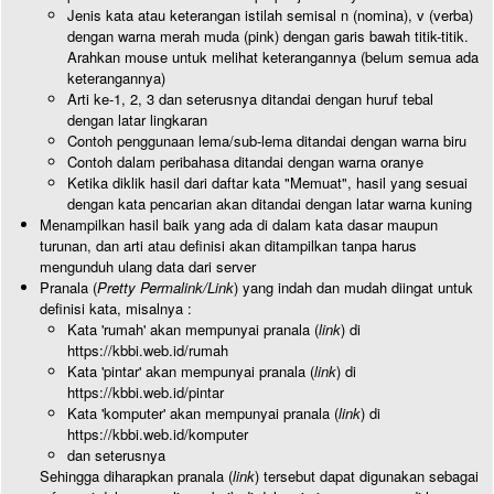
Jenis kata atau keterangan istilah semisal n (nomina), v (verba)
dengan warna merah muda (pink) dengan garis bawah titik-titik.
Arahkan mouse untuk melihat keterangannya (belum semua ada
keterangannya)
Arti ke-1, 2, 3 dan seterusnya ditandai dengan huruf tebal
dengan latar lingkaran
Contoh penggunaan lema/sub-lema ditandai dengan warna biru
Contoh dalam peribahasa ditandai dengan warna oranye
Ketika diklik hasil dari daftar kata "Memuat", hasil yang sesuai
dengan kata pencarian akan ditandai dengan latar warna kuning
Menampilkan hasil baik yang ada di dalam kata dasar maupun
turunan, dan arti atau definisi akan ditampilkan tanpa harus
mengunduh ulang data dari server
Pranala (
Pretty Permalink/Link
) yang indah dan mudah diingat untuk
definisi kata, misalnya :
Kata 'rumah' akan mempunyai pranala (
link
) di
https://kbbi.web.id/rumah
Kata 'pintar' akan mempunyai pranala (
link
) di
https://kbbi.web.id/pintar
Kata 'komputer' akan mempunyai pranala (
link
) di
https://kbbi.web.id/komputer
dan seterusnya
Sehingga diharapkan pranala (
link
) tersebut dapat digunakan sebagai