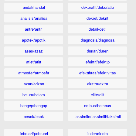
andal/handal
dekoratif/dekoratip
analisis/analisa
dekret/dekrit
antre/antri
detail/detil
apotek/apotik
diagnosis/diagnosa
asas/azaz
durian/duren
atlet/atlit
efektif/efektip
atmosfer/atmosfir
efektifitas/efektivitas
azan/adzan
ekstra/extra
belum/belom
elite/elit
bengep/bengap
embus/hembus
besok/esok
faksimile/faksimili/faksimil
februari/pebruari
indera/indra