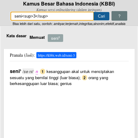
Kamus Besar Bahasa Indonesia (KBBI)
Kamus versi online/daring (dalam jaringan)
?
Bisa lebih dari satu, contoh:
ambyar,terjemah,integritas,sinonim,efektif,analisis
Kata dasar
Memuat
seni
3
Pranala (
link
):
https://kbbi.web.id/seni-3
seni
3
/se·ni/
n
kesanggupan akal untuk menciptakan
1
sesuatu yang bernilai tinggi (luar biasa);
orang yang
2
berkesanggupan luar biasa; genius