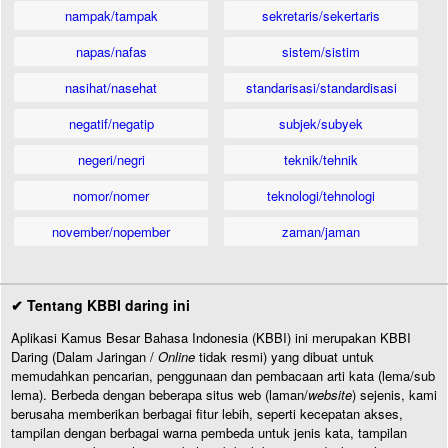
nampak/tampak
sekretaris/sekertaris
napas/nafas
sistem/sistim
nasihat/nasehat
standarisasi/standardisasi
negatif/negatip
subjek/subyek
negeri/negri
teknik/tehnik
nomor/nomer
teknologi/tehnologi
november/nopember
zaman/jaman
✔ Tentang KBBI daring ini
Aplikasi Kamus Besar Bahasa Indonesia (KBBI) ini merupakan KBBI
Daring (Dalam Jaringan /
Online
tidak resmi) yang dibuat untuk
memudahkan pencarian, penggunaan dan pembacaan arti kata (lema/sub
lema). Berbeda dengan beberapa situs web (laman/
website
) sejenis, kami
berusaha memberikan berbagai fitur lebih, seperti kecepatan akses,
tampilan dengan berbagai warna pembeda untuk jenis kata, tampilan