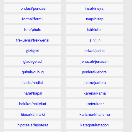
fondasi/pondasi
insaf/insyaf
formal/formil
isap/hisap
foto/photo
istri/isteri
frekuensi/frekwensi
izin/ijin
gizi/gisi
jadwal/jadual
gladi/geladi
jenazah/jenasah
gubuk/gubug
jenderal/jendral
hadis/hadist
justru/justeru
hafal/hapal
karena/karna
hakikat/hakekat
karier/karir
hierarki/hirarki
karisma/kharisma
hipotesis/hipotesa
kategori/katagori