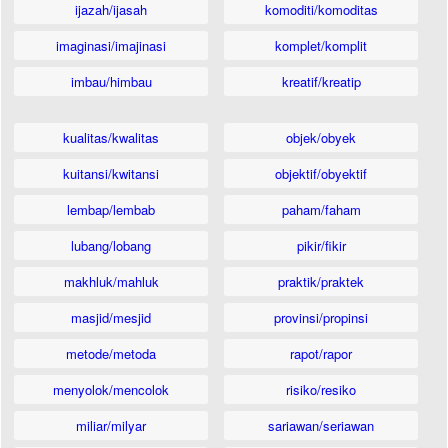
ijazah/ijasah
komoditi/komoditas
imaginasi/imajinasi
komplet/komplit
imbau/himbau
kreatif/kreatip
kualitas/kwalitas
objek/obyek
kuitansi/kwitansi
objektif/obyektif
lembap/lembab
paham/faham
lubang/lobang
pikir/fikir
makhluk/mahluk
praktik/praktek
masjid/mesjid
provinsi/propinsi
metode/metoda
rapot/rapor
menyolok/mencolok
risiko/resiko
miliar/milyar
sariawan/seriawan