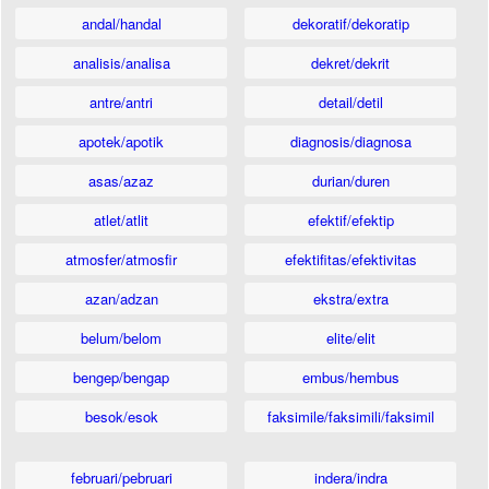
andal/handal
dekoratif/dekoratip
analisis/analisa
dekret/dekrit
antre/antri
detail/detil
apotek/apotik
diagnosis/diagnosa
asas/azaz
durian/duren
atlet/atlit
efektif/efektip
atmosfer/atmosfir
efektifitas/efektivitas
azan/adzan
ekstra/extra
belum/belom
elite/elit
bengep/bengap
embus/hembus
besok/esok
faksimile/faksimili/faksimil
februari/pebruari
indera/indra