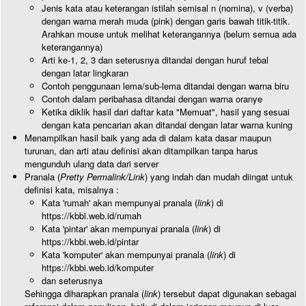
Jenis kata atau keterangan istilah semisal n (nomina), v (verba)
dengan warna merah muda (pink) dengan garis bawah titik-titik.
Arahkan mouse untuk melihat keterangannya (belum semua ada
keterangannya)
Arti ke-1, 2, 3 dan seterusnya ditandai dengan huruf tebal
dengan latar lingkaran
Contoh penggunaan lema/sub-lema ditandai dengan warna biru
Contoh dalam peribahasa ditandai dengan warna oranye
Ketika diklik hasil dari daftar kata "Memuat", hasil yang sesuai
dengan kata pencarian akan ditandai dengan latar warna kuning
Menampilkan hasil baik yang ada di dalam kata dasar maupun
turunan, dan arti atau definisi akan ditampilkan tanpa harus
mengunduh ulang data dari server
Pranala (
Pretty Permalink/Link
) yang indah dan mudah diingat untuk
definisi kata, misalnya :
Kata 'rumah' akan mempunyai pranala (
link
) di
https://kbbi.web.id/rumah
Kata 'pintar' akan mempunyai pranala (
link
) di
https://kbbi.web.id/pintar
Kata 'komputer' akan mempunyai pranala (
link
) di
https://kbbi.web.id/komputer
dan seterusnya
Sehingga diharapkan pranala (
link
) tersebut dapat digunakan sebagai