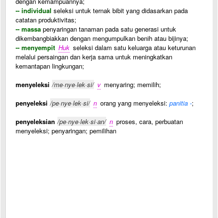
dengan kemampuannya;
-- individual
seleksi untuk ternak bibit yang didasarkan pada
catatan produktivitas;
-- massa
penyaringan tanaman pada satu generasi untuk
dikembangbiakkan dengan mengumpulkan benih atau bijinya;
-- menyempit
Huk
seleksi dalam satu keluarga atau keturunan
melalui persaingan dan kerja sama untuk meningkatkan
kemantapan lingkungan;
menyeleksi
/me·nye·lek·si/
v
menyaring; memilih;
penyeleksi
/pe·nye·lek·si/
n
orang yang menyeleksi:
panitia -
;
penyeleksian
/pe·nye·lek·si·an/
n
proses, cara, perbuatan
menyeleksi; penyaringan; pemilihan