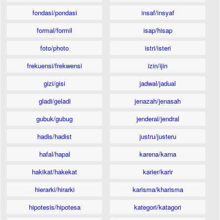
fondasi/pondasi
insaf/insyaf
formal/formil
isap/hisap
foto/photo
istri/isteri
frekuensi/frekwensi
izin/ijin
gizi/gisi
jadwal/jadual
gladi/geladi
jenazah/jenasah
gubuk/gubug
jenderal/jendral
hadis/hadist
justru/justeru
hafal/hapal
karena/karna
hakikat/hakekat
karier/karir
hierarki/hirarki
karisma/kharisma
hipotesis/hipotesa
kategori/katagori