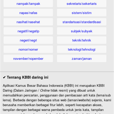
nampak/tampak
sekretaris/sekertaris
napas/nafas
sistem/sistim
nasihat/nasehat
standarisasi/standardisasi
negatif/negatip
subjek/subyek
negeri/negri
teknik/tehnik
nomor/nomer
teknologi/tehnologi
november/nopember
zaman/jaman
✔ Tentang KBBI daring ini
Aplikasi Kamus Besar Bahasa Indonesia (KBBI) ini merupakan KBBI
Daring (Dalam Jaringan /
Online
tidak resmi) yang dibuat untuk
memudahkan pencarian, penggunaan dan pembacaan arti kata (lema/sub
lema). Berbeda dengan beberapa situs web (laman/
website
) sejenis, kami
berusaha memberikan berbagai fitur lebih, seperti kecepatan akses,
tampilan dengan berbagai warna pembeda untuk jenis kata, tampilan