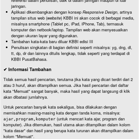
referensi dalam penulisan, baik di dalam jaringan maupun di luar
jaringan.
Aplikasi dikembangkan dengan konsep
Responsive Design
, artinya
tampilan situs web (
website
) KBBI ini akan cocok di berbagai media,
misalnya smartphone (Tablet pc, iPad, iPhone, Tab), termasuk
komputer dan netbook/laptop. Tampilan web akan menyesuaikan
dengan ukuran layar yang digunakan.
Tambahan kata-kata baru diluar KBBI edisi III
Penulisan singkatan di bagian definisi seperti misalnya: yg, dng, dl,
tt, dp, dr dan lainnya ditulis lengkap, tidak seperti yang terdapat di
KBBI PusatBahasa.
✔ Informasi Tambahan
Tidak semua hasil pencarian, terutama jika kata yang dicari terdiri dari 2
atau 3 huruf, akan ditampilkan semua. Jika hasil pencarian dari daftar
kata "Memuat" sangat banyak, maka hasil yang dapat langsung di klik
akan dibatasi jumlahnya.
Untuk pencarian banyak kata sekaligus, bisa dilakukan dengan
memisahkan masing-masing kata dengan tanda koma, misalnya:
(untuk mencari kata ajar, program dan
ajar,program,komputer
komputer). Jika ditemukan, hasil utama akan ditampilkan dalam kolom
"kata dasar" dan hasil yang berupa kata turunan akan ditampilkan dalam
kolom "Memuat".