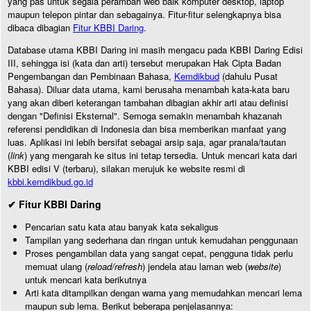
yang pas untuk segala perambah web baik komputer desktop, laptop
maupun telepon pintar dan sebagainya. Fitur-fitur selengkapnya bisa
dibaca dibagian
Fitur KBBI Daring
.
Database utama KBBI Daring ini masih mengacu pada KBBI Daring Edisi
III, sehingga isi (kata dan arti) tersebut merupakan Hak Cipta Badan
Pengembangan dan Pembinaan Bahasa,
Kemdikbud
(dahulu Pusat
Bahasa). Diluar data utama, kami berusaha menambah kata-kata baru
yang akan diberi keterangan tambahan dibagian akhir arti atau definisi
dengan "Definisi Eksternal". Semoga semakin menambah khazanah
referensi pendidikan di Indonesia dan bisa memberikan manfaat yang
luas. Aplikasi ini lebih bersifat sebagai arsip saja, agar pranala/tautan
(
link
) yang mengarah ke situs ini tetap tersedia. Untuk mencari kata dari
KBBI edisi V (terbaru), silakan merujuk ke website resmi di
kbbi.kemdikbud.go.id
✔ Fitur KBBI Daring
Pencarian satu kata atau banyak kata sekaligus
Tampilan yang sederhana dan ringan untuk kemudahan penggunaan
Proses pengambilan data yang sangat cepat, pengguna tidak perlu
memuat ulang (
reload/refresh
) jendela atau laman web (
website
)
untuk mencari kata berikutnya
Arti kata ditampilkan dengan warna yang memudahkan mencari lema
maupun sub lema. Berikut beberapa penjelasannya: