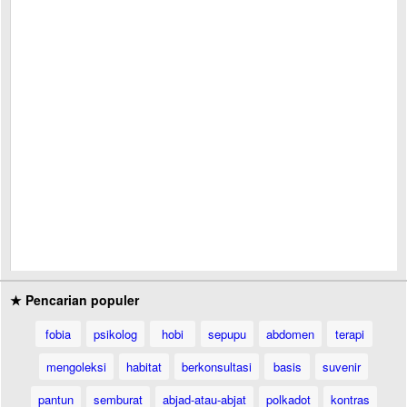
★ Pencarian populer
fobia
psikolog
hobi
sepupu
abdomen
terapi
mengoleksi
habitat
berkonsultasi
basis
suvenir
pantun
semburat
abjad-atau-abjat
polkadot
kontras