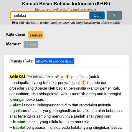
Kamus Besar Bahasa Indonesia (KBBI)
Kamus versi online/daring (dalam jaringan)
?
Bisa lebih dari satu, contoh:
ambyar,terjemah,integritas,sinonim,efektif,analisis
Kata dasar
seleksi
Memuat
ajang
Pranala (
link
):
https://kbbi.web.id/seleksi
seleksi
/se·lek·si/
/seléksi/
n
pemilihan (untuk
1
mendapatkan yang terbaik); penyaringan;
metode dan
2
prosedur yang dipakai oleh bagian personalia (kantor pemerintah,
perusahaan, dan sebagainya) waktu memilih orang untuk mengisi
lowongan pekerjaan;
-- alami
tingkat kelangsungan hidup dan reproduksi individu
organisme di alam, yang menghasilkan kenaikan jumlah beberapa
sifat tertentu di samping menurunnya jumlah sifat yang lain;
-- buatan
seleksi yang dilakukan oleh manusia;
-- habitat
penyebaran individu pada habitat yang diinginkan sesuai