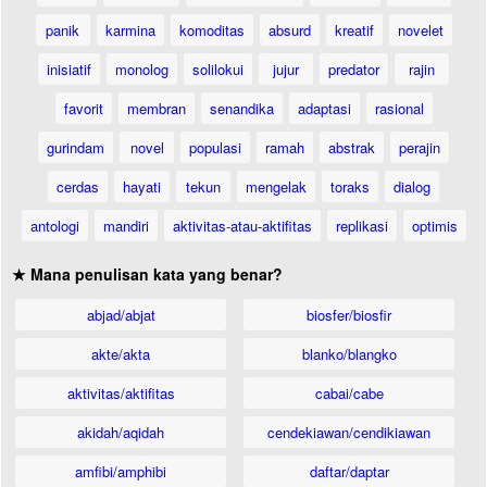
panik
karmina
komoditas
absurd
kreatif
novelet
inisiatif
monolog
solilokui
jujur
predator
rajin
favorit
membran
senandika
adaptasi
rasional
gurindam
novel
populasi
ramah
abstrak
perajin
cerdas
hayati
tekun
mengelak
toraks
dialog
antologi
mandiri
aktivitas-atau-aktifitas
replikasi
optimis
★ Mana penulisan kata yang benar?
abjad/abjat
biosfer/biosfir
akte/akta
blanko/blangko
aktivitas/aktifitas
cabai/cabe
akidah/aqidah
cendekiawan/cendikiawan
amfibi/amphibi
daftar/daptar