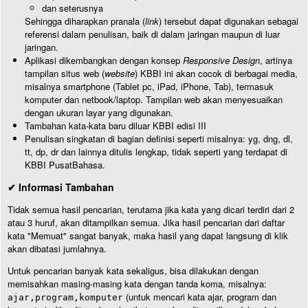
dan seterusnya
Sehingga diharapkan pranala (
link
) tersebut dapat digunakan sebagai
referensi dalam penulisan, baik di dalam jaringan maupun di luar
jaringan.
Aplikasi dikembangkan dengan konsep
Responsive Design
, artinya
tampilan situs web (
website
) KBBI ini akan cocok di berbagai media,
misalnya smartphone (Tablet pc, iPad, iPhone, Tab), termasuk
komputer dan netbook/laptop. Tampilan web akan menyesuaikan
dengan ukuran layar yang digunakan.
Tambahan kata-kata baru diluar KBBI edisi III
Penulisan singkatan di bagian definisi seperti misalnya: yg, dng, dl,
tt, dp, dr dan lainnya ditulis lengkap, tidak seperti yang terdapat di
KBBI PusatBahasa.
✔ Informasi Tambahan
Tidak semua hasil pencarian, terutama jika kata yang dicari terdiri dari 2
atau 3 huruf, akan ditampilkan semua. Jika hasil pencarian dari daftar
kata "Memuat" sangat banyak, maka hasil yang dapat langsung di klik
akan dibatasi jumlahnya.
Untuk pencarian banyak kata sekaligus, bisa dilakukan dengan
memisahkan masing-masing kata dengan tanda koma, misalnya:
(untuk mencari kata ajar, program dan
ajar,program,komputer