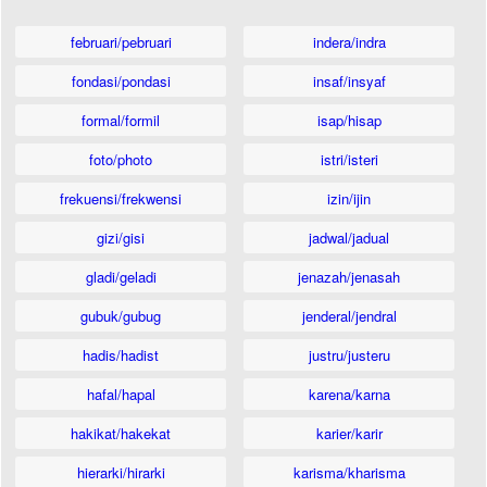
februari/pebruari
indera/indra
fondasi/pondasi
insaf/insyaf
formal/formil
isap/hisap
foto/photo
istri/isteri
frekuensi/frekwensi
izin/ijin
gizi/gisi
jadwal/jadual
gladi/geladi
jenazah/jenasah
gubuk/gubug
jenderal/jendral
hadis/hadist
justru/justeru
hafal/hapal
karena/karna
hakikat/hakekat
karier/karir
hierarki/hirarki
karisma/kharisma