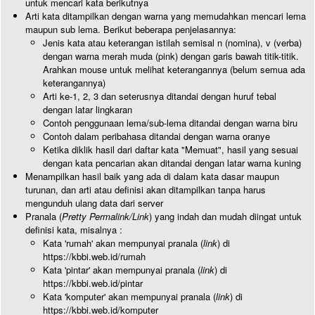
untuk mencari kata berikutnya
Arti kata ditampilkan dengan warna yang memudahkan mencari lema
maupun sub lema. Berikut beberapa penjelasannya:
Jenis kata atau keterangan istilah semisal n (nomina), v (verba)
dengan warna merah muda (pink) dengan garis bawah titik-titik.
Arahkan mouse untuk melihat keterangannya (belum semua ada
keterangannya)
Arti ke-1, 2, 3 dan seterusnya ditandai dengan huruf tebal
dengan latar lingkaran
Contoh penggunaan lema/sub-lema ditandai dengan warna biru
Contoh dalam peribahasa ditandai dengan warna oranye
Ketika diklik hasil dari daftar kata "Memuat", hasil yang sesuai
dengan kata pencarian akan ditandai dengan latar warna kuning
Menampilkan hasil baik yang ada di dalam kata dasar maupun
turunan, dan arti atau definisi akan ditampilkan tanpa harus
mengunduh ulang data dari server
Pranala (
Pretty Permalink/Link
) yang indah dan mudah diingat untuk
definisi kata, misalnya :
Kata 'rumah' akan mempunyai pranala (
link
) di
https://kbbi.web.id/rumah
Kata 'pintar' akan mempunyai pranala (
link
) di
https://kbbi.web.id/pintar
Kata 'komputer' akan mempunyai pranala (
link
) di
https://kbbi.web.id/komputer