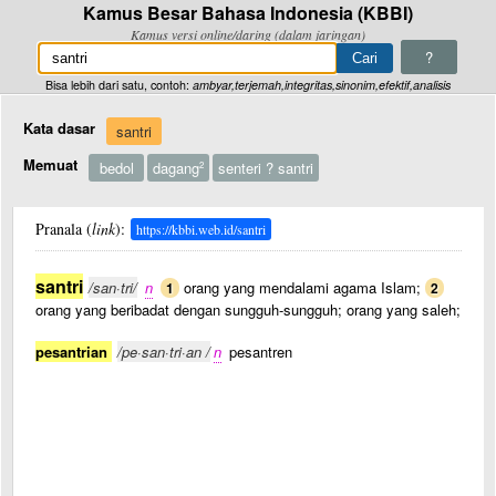
Kamus Besar Bahasa Indonesia (KBBI)
Kamus versi online/daring (dalam jaringan)
?
Bisa lebih dari satu, contoh:
ambyar,terjemah,integritas,sinonim,efektif,analisis
Kata dasar
santri
Memuat
bedol
dagang
senteri ? santri
2
Pranala (
link
):
https://kbbi.web.id/santri
santri
/san·tri/
n
orang yang mendalami agama Islam;
1
2
orang yang beribadat dengan sungguh-sungguh; orang yang saleh;
pesantrian
/pe·san·tri·an /
n
pesantren