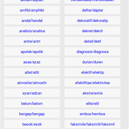
amfibi/amphibi
daftar/daptar
andal/handal
dekoratif/dekoratip
analisis/analisa
dekret/dekrit
antre/antri
detail/detil
apotek/apotik
diagnosis/diagnosa
asas/azaz
durian/duren
atlet/atlit
efektif/efektip
atmosfer/atmosfir
efektifitas/efektivitas
azan/adzan
ekstra/extra
belum/belom
elite/elit
bengep/bengap
embus/hembus
besok/esok
faksimile/faksimili/faksimil