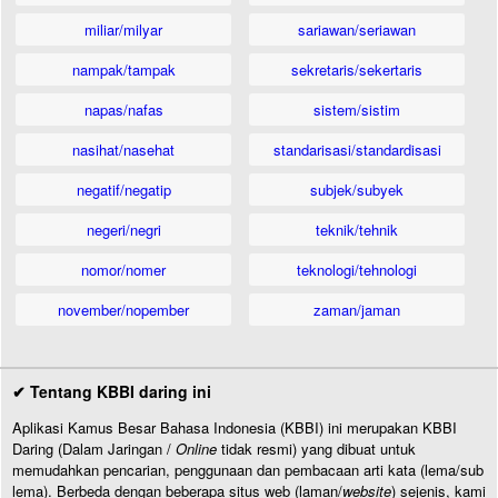
miliar/milyar
sariawan/seriawan
nampak/tampak
sekretaris/sekertaris
napas/nafas
sistem/sistim
nasihat/nasehat
standarisasi/standardisasi
negatif/negatip
subjek/subyek
negeri/negri
teknik/tehnik
nomor/nomer
teknologi/tehnologi
november/nopember
zaman/jaman
✔ Tentang KBBI daring ini
Aplikasi Kamus Besar Bahasa Indonesia (KBBI) ini merupakan KBBI
Daring (Dalam Jaringan /
Online
tidak resmi) yang dibuat untuk
memudahkan pencarian, penggunaan dan pembacaan arti kata (lema/sub
lema). Berbeda dengan beberapa situs web (laman/
website
) sejenis, kami