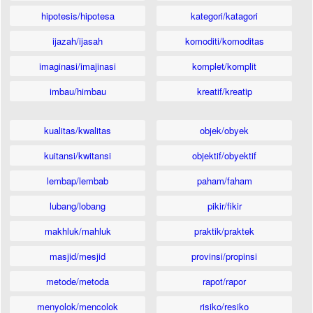
hipotesis/hipotesa
kategori/katagori
ijazah/ijasah
komoditi/komoditas
imaginasi/imajinasi
komplet/komplit
imbau/himbau
kreatif/kreatip
kualitas/kwalitas
objek/obyek
kuitansi/kwitansi
objektif/obyektif
lembap/lembab
paham/faham
lubang/lobang
pikir/fikir
makhluk/mahluk
praktik/praktek
masjid/mesjid
provinsi/propinsi
metode/metoda
rapot/rapor
menyolok/mencolok
risiko/resiko