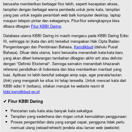
berusaha memberikan berbagai fitur lebih, seperti kecepatan akses,
tampilan dengan berbagai warna pembeda untuk jenis kata, tampilan
yang pas untuk segala perambah web baik komputer desktop, laptop
maupun telepon pintar dan sebagainya. Fitur-fitur selengkapnya bisa
dibaca dibagian
Fitur KBBI Daring
.
Database utama KBBI Daring ini masih mengacu pada KBBI Daring Edisi
III, sehingga isi (kata dan arti) tersebut merupakan Hak Cipta Badan
Pengembangan dan Pembinaan Bahasa,
Kemdikbud
(dahulu Pusat
Bahasa). Diluar data utama, kami berusaha menambah kata-kata baru
yang akan diberi keterangan tambahan dibagian akhir arti atau definisi
dengan "Definisi Eksternal". Semoga semakin menambah khazanah
referensi pendidikan di Indonesia dan bisa memberikan manfaat yang
luas. Aplikasi ini lebih bersifat sebagai arsip saja, agar pranala/tautan
(
link
) yang mengarah ke situs ini tetap tersedia. Untuk mencari kata dari
KBBI edisi V (terbaru), silakan merujuk ke website resmi di
kbbi.kemdikbud.go.id
✔ Fitur KBBI Daring
Pencarian satu kata atau banyak kata sekaligus
Tampilan yang sederhana dan ringan untuk kemudahan penggunaan
Proses pengambilan data yang sangat cepat, pengguna tidak perlu
memuat ulang (
reload/refresh
) jendela atau laman web (
website
)