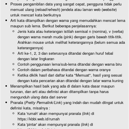
Proses pengambilan data yang sangat cepat, pengguna tidak perlu
memuat ulang (
reload/refresh
) jendela atau laman web (
website
)
untuk mencari kata berikutnya
Arti kata ditampilkan dengan warna yang memudahkan mencari lema
maupun sub lema. Berikut beberapa penjelasannya:
Jenis kata atau keterangan istilah semisal n (nomina), v (verba)
dengan warna merah muda (pink) dengan garis bawah titik-titik.
Arahkan mouse untuk melihat keterangannya (belum semua ada
keterangannya)
Arti ke-1, 2, 3 dan seterusnya ditandai dengan huruf tebal
dengan latar lingkaran
Contoh penggunaan lema/sub-lema ditandai dengan warna biru
Contoh dalam peribahasa ditandai dengan warna oranye
Ketika diklik hasil dari daftar kata "Memuat", hasil yang sesuai
dengan kata pencarian akan ditandai dengan latar warna kuning
Menampilkan hasil baik yang ada di dalam kata dasar maupun
turunan, dan arti atau definisi akan ditampilkan tanpa harus
mengunduh ulang data dari server
Pranala (
Pretty Permalink/Link
) yang indah dan mudah diingat untuk
definisi kata, misalnya :
Kata 'rumah' akan mempunyai pranala (
link
) di
https://kbbi.web.id/rumah
Kata 'pintar' akan mempunyai pranala (
link
) di