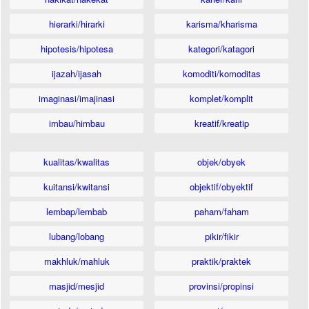
hierarki/hirarki
karisma/kharisma
hipotesis/hipotesa
kategori/katagori
ijazah/ijasah
komoditi/komoditas
imaginasi/imajinasi
komplet/komplit
imbau/himbau
kreatif/kreatip
kualitas/kwalitas
objek/obyek
kuitansi/kwitansi
objektif/obyektif
lembap/lembab
paham/faham
lubang/lobang
pikir/fikir
makhluk/mahluk
praktik/praktek
masjid/mesjid
provinsi/propinsi