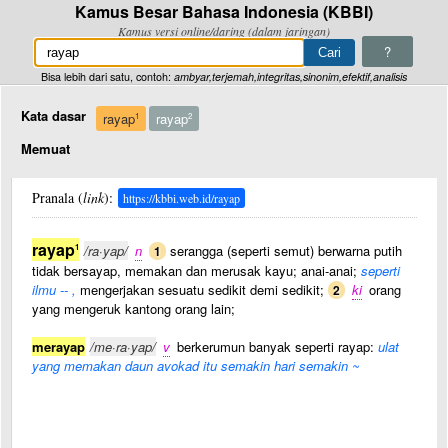
Kamus Besar Bahasa Indonesia (KBBI)
Kamus versi online/daring (dalam jaringan)
?
Bisa lebih dari satu, contoh:
ambyar,terjemah,integritas,sinonim,efektif,analisis
Kata dasar
rayap
rayap
1
2
Memuat
Pranala (
link
):
https://kbbi.web.id/rayap
rayap
1
/ra·yap/
n
serangga (seperti semut) berwarna putih
1
tidak bersayap, memakan dan merusak kayu; anai-anai;
seperti
ilmu -- ,
mengerjakan sesuatu sedikit demi sedikit;
ki
orang
2
yang mengeruk kantong orang lain;
merayap
/me·ra·yap/
v
berkerumun banyak seperti rayap:
ulat
yang memakan daun avokad itu semakin hari semakin ~