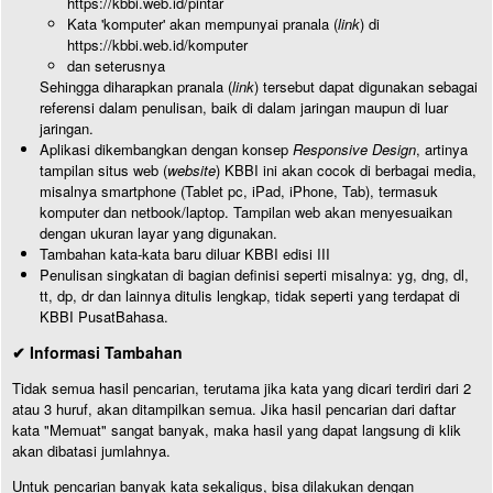
https://kbbi.web.id/pintar
Kata 'komputer' akan mempunyai pranala (
link
) di
https://kbbi.web.id/komputer
dan seterusnya
Sehingga diharapkan pranala (
link
) tersebut dapat digunakan sebagai
referensi dalam penulisan, baik di dalam jaringan maupun di luar
jaringan.
Aplikasi dikembangkan dengan konsep
Responsive Design
, artinya
tampilan situs web (
website
) KBBI ini akan cocok di berbagai media,
misalnya smartphone (Tablet pc, iPad, iPhone, Tab), termasuk
komputer dan netbook/laptop. Tampilan web akan menyesuaikan
dengan ukuran layar yang digunakan.
Tambahan kata-kata baru diluar KBBI edisi III
Penulisan singkatan di bagian definisi seperti misalnya: yg, dng, dl,
tt, dp, dr dan lainnya ditulis lengkap, tidak seperti yang terdapat di
KBBI PusatBahasa.
✔ Informasi Tambahan
Tidak semua hasil pencarian, terutama jika kata yang dicari terdiri dari 2
atau 3 huruf, akan ditampilkan semua. Jika hasil pencarian dari daftar
kata "Memuat" sangat banyak, maka hasil yang dapat langsung di klik
akan dibatasi jumlahnya.
Untuk pencarian banyak kata sekaligus, bisa dilakukan dengan