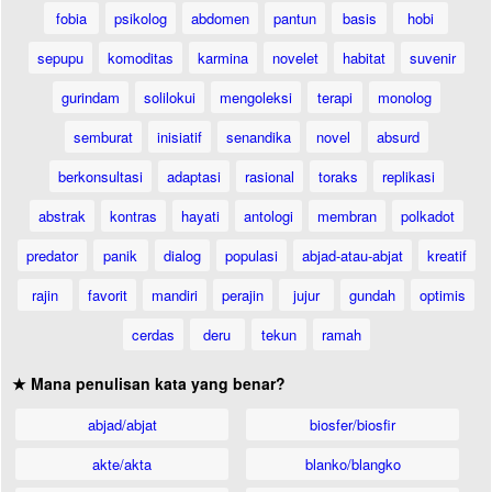
fobia
psikolog
abdomen
pantun
basis
hobi
sepupu
komoditas
karmina
novelet
habitat
suvenir
gurindam
solilokui
mengoleksi
terapi
monolog
semburat
inisiatif
senandika
novel
absurd
berkonsultasi
adaptasi
rasional
toraks
replikasi
abstrak
kontras
hayati
antologi
membran
polkadot
predator
panik
dialog
populasi
abjad-atau-abjat
kreatif
rajin
favorit
mandiri
perajin
jujur
gundah
optimis
cerdas
deru
tekun
ramah
★ Mana penulisan kata yang benar?
abjad/abjat
biosfer/biosfir
akte/akta
blanko/blangko