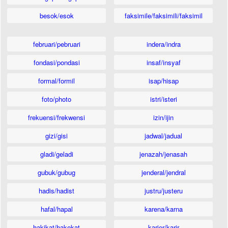
besok/esok
faksimile/faksimili/faksimil
februari/pebruari
indera/indra
fondasi/pondasi
insaf/insyaf
formal/formil
isap/hisap
foto/photo
istri/isteri
frekuensi/frekwensi
izin/ijin
gizi/gisi
jadwal/jadual
gladi/geladi
jenazah/jenasah
gubuk/gubug
jenderal/jendral
hadis/hadist
justru/justeru
hafal/hapal
karena/karna
hakikat/hakekat
karier/karir