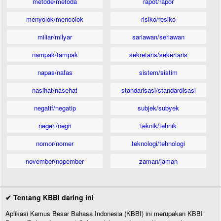
metode/metoda
rapot/rapor
menyolok/mencolok
risiko/resiko
miliar/milyar
sariawan/seriawan
nampak/tampak
sekretaris/sekertaris
napas/nafas
sistem/sistim
nasihat/nasehat
standarisasi/standardisasi
negatif/negatip
subjek/subyek
negeri/negri
teknik/tehnik
nomor/nomer
teknologi/tehnologi
november/nopember
zaman/jaman
✔ Tentang KBBI daring ini
Aplikasi Kamus Besar Bahasa Indonesia (KBBI) ini merupakan KBBI