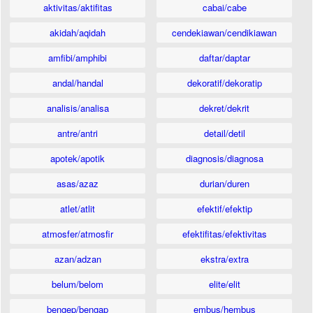
aktivitas/aktifitas
cabai/cabe
akidah/aqidah
cendekiawan/cendikiawan
amfibi/amphibi
daftar/daptar
andal/handal
dekoratif/dekoratip
analisis/analisa
dekret/dekrit
antre/antri
detail/detil
apotek/apotik
diagnosis/diagnosa
asas/azaz
durian/duren
atlet/atlit
efektif/efektip
atmosfer/atmosfir
efektifitas/efektivitas
azan/adzan
ekstra/extra
belum/belom
elite/elit
bengep/bengap
embus/hembus