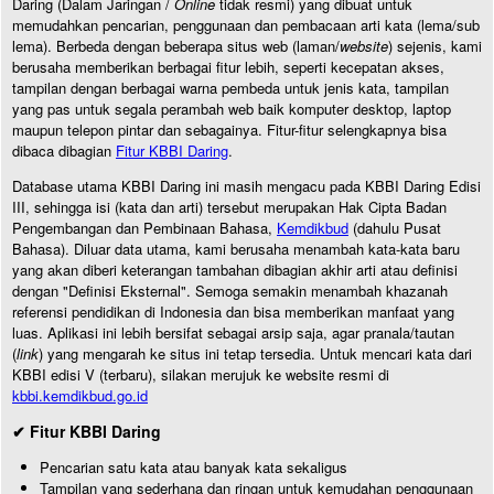
Daring (Dalam Jaringan /
Online
tidak resmi) yang dibuat untuk
memudahkan pencarian, penggunaan dan pembacaan arti kata (lema/sub
lema). Berbeda dengan beberapa situs web (laman/
website
) sejenis, kami
berusaha memberikan berbagai fitur lebih, seperti kecepatan akses,
tampilan dengan berbagai warna pembeda untuk jenis kata, tampilan
yang pas untuk segala perambah web baik komputer desktop, laptop
maupun telepon pintar dan sebagainya. Fitur-fitur selengkapnya bisa
dibaca dibagian
Fitur KBBI Daring
.
Database utama KBBI Daring ini masih mengacu pada KBBI Daring Edisi
III, sehingga isi (kata dan arti) tersebut merupakan Hak Cipta Badan
Pengembangan dan Pembinaan Bahasa,
Kemdikbud
(dahulu Pusat
Bahasa). Diluar data utama, kami berusaha menambah kata-kata baru
yang akan diberi keterangan tambahan dibagian akhir arti atau definisi
dengan "Definisi Eksternal". Semoga semakin menambah khazanah
referensi pendidikan di Indonesia dan bisa memberikan manfaat yang
luas. Aplikasi ini lebih bersifat sebagai arsip saja, agar pranala/tautan
(
link
) yang mengarah ke situs ini tetap tersedia. Untuk mencari kata dari
KBBI edisi V (terbaru), silakan merujuk ke website resmi di
kbbi.kemdikbud.go.id
✔ Fitur KBBI Daring
Pencarian satu kata atau banyak kata sekaligus
Tampilan yang sederhana dan ringan untuk kemudahan penggunaan