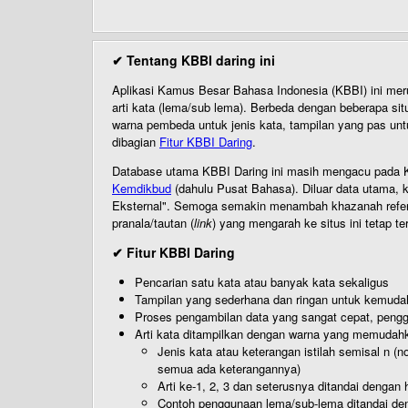
✔ Tentang KBBI daring ini
Aplikasi Kamus Besar Bahasa Indonesia (KBBI) ini me
arti kata (lema/sub lema). Berbeda dengan beberapa sit
warna pembeda untuk jenis kata, tampilan yang pas unt
dibagian
Fitur KBBI Daring
.
Database utama KBBI Daring ini masih mengacu pada KB
Kemdikbud
(dahulu Pusat Bahasa). Diluar data utama, k
Eksternal". Semoga semakin menambah khazanah referensi
pranala/tautan (
link
) yang mengarah ke situs ini tetap te
✔ Fitur KBBI Daring
Pencarian satu kata atau banyak kata sekaligus
Tampilan yang sederhana dan ringan untuk kemud
Proses pengambilan data yang sangat cepat, pengg
Arti kata ditampilkan dengan warna yang memudah
Jenis kata atau keterangan istilah semisal n (
semua ada keterangannya)
Arti ke-1, 2, 3 dan seterusnya ditandai dengan h
Contoh penggunaan lema/sub-lema ditandai den