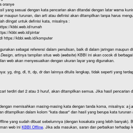
a oranye
hasil yang sesuai dengan kata pencarian akan ditandai dengan latar warna kuni
r maupun turunan, dan arti atau definisi akan ditampilkan tanpa harus mengu
h diingat untuk definisi kata, misalnya :
 https://kbbi.web.id/rumah
https://kbbi.web.id/pintar
 di https://kbbi.web.id/komputer
igunakan sebagai referensi dalam penulisan, baik di dalam jaringan maupun di 
 Design
, artinya tampilan situs web (
website
) KBBI ini akan cocok di berbaga
ilan web akan menyesuaikan dengan ukuran layar yang digunakan.
nya: yg, dng, dl, tt, dp, dr dan lainnya ditulis lengkap, tidak seperti yang te
cari terdiri dari 2 atau 3 huruf, akan ditampilkan semua. Jika hasil pencarian
an dengan memisahkan masing-masing kata dengan tanda koma, misalnya:
aj
an ditampilkan dalam kolom "kata dasar" dan hasil yang berupa kata turuna
I Offline yang sudah dibuat sebelumnya (dengan kosakata yang lebih banyak). 
aman web ini
KBBI Offline
. Jika ada masukan, saran dan perbaikan terhadap kb