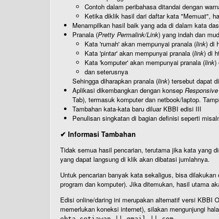
Contoh dalam peribahasa ditandai dengan warn
Ketika diklik hasil dari daftar kata "Memuat", 
Menampilkan hasil baik yang ada di dalam kata dasa
Pranala (
Pretty Permalink/Link
) yang indah dan muda
Kata 'rumah' akan mempunyai pranala (
link
) di
Kata 'pintar' akan mempunyai pranala (
link
) di 
Kata 'komputer' akan mempunyai pranala (
link
)
dan seterusnya
Sehingga diharapkan pranala (
link
) tersebut dapat d
Aplikasi dikembangkan dengan konsep
Responsive
Tab), termasuk komputer dan netbook/laptop. Tamp
Tambahan kata-kata baru diluar KBBI edisi III
Penulisan singkatan di bagian definisi seperti misal
✔ Informasi Tambahan
Tidak semua hasil pencarian, terutama jika kata yang di
yang dapat langsung di klik akan dibatasi jumlahnya.
Untuk pencarian banyak kata sekaligus, bisa dilakuk
program dan komputer). Jika ditemukan, hasil utama ak
Edisi online/daring ini merupakan alternatif versi KBB
memerlukan koneksi internet), silakan mengunjungi hal
ebta.setiawan || gmail || com