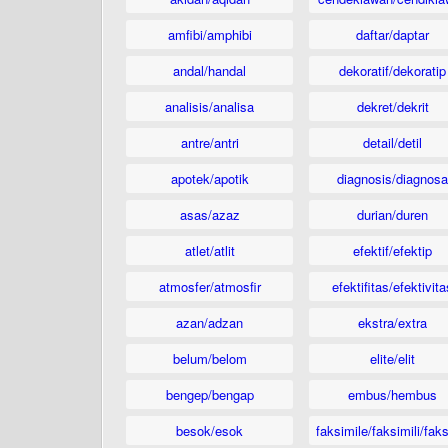
amfibi/amphibi
daftar/daptar
andal/handal
dekoratif/dekoratip
analisis/analisa
dekret/dekrit
antre/antri
detail/detil
apotek/apotik
diagnosis/diagnosa
asas/azaz
durian/duren
atlet/atlit
efektif/efektip
atmosfer/atmosfir
efektifitas/efektivita
azan/adzan
ekstra/extra
belum/belom
elite/elit
bengep/bengap
embus/hembus
besok/esok
faksimile/faksimili/faks