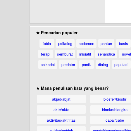
★ Pencarian populer
fobia
psikolog
abdomen
pantun
basis
terapi
semburat
inisiatif
senandika
novel
polkadot
predator
panik
dialog
populasi
★ Mana penulisan kata yang benar?
abjad/abjat
biosfer/biosfir
akte/akta
blanko/blangko
aktivitas/aktifitas
cabai/cabe
akidah/aqidah
cendekiawan/cendikia