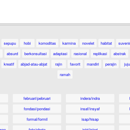
sepupu
hobi
komoditas
karmina
novelet
habitat
suveni
absurd
berkonsultasi
adaptasi
rasional
replikasi
abstrak
kreatif
abjad-atau-abjat
rajin
favorit
mandiri
perajin
juju
ramah
februari/pebruari
indera/indra
fondasi/pondasi
insaf/insyaf
formal/formil
isap/hisap
wan
foto/photo
istri/isteri