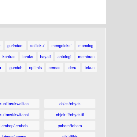
r
gurindam
solilokui
mengoleksi
monolog
kontras
toraks
hayati
antologi
membran
r
gundah
optimis
cerdas
deru
tekun
kualitas/kwalitas
objek/obyek
kuitansi/kwitansi
objektif/obyektif
lembap/lembab
paham/faham
lubang/lobang
pikir/fikir