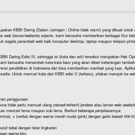
rupakan KBBI Daring (Dalam Jaringan /
Online
tidak resmi) yang dibuat unt
us web (laman/
website
) sejenis, kami berusaha memberikan berbagai fitur leb
uk segala perambah web baik komputer desktop, laptop maupun telepon pintar 
BI Daring Edisi III, sehingga isi (kata dan arti) tersebut merupakan Hak
ami berusaha menambah kata-kata baru yang akan diberi keterangan tambahan d
 pendidikan di Indonesia dan bisa memberikan manfaat yang luas. Aplikasi i
rsedia. Untuk mencari kata dari KBBI edisi V (terbaru), silakan merujuk ke we
ahan penggunaan
una tidak perlu memuat ulang (
reload/refresh
) jendela atau laman web (
websi
kan mencari lema maupun sub lema. Berikut beberapa penjelasannya:
nomina), v (verba) dengan warna merah muda (pink) dengan garis bawah titik-
uruf tebal dengan latar lingkaran
gan warna biru