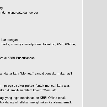
ng
nduh ulang data dari server
luar jaringan.
i media, misalnya smartphone (Tablet pc, iPad, iPhone,
rdapat di KBBI PusatBahasa.
 dari daftar kata "Memuat" sangat banyak, maka hasil
(untuk mencari kata ajar,
ar,program,komputer
n akan ditampilkan dalam kolom "Memuat".
Bagi yang ingin mendapatkan KBBI Offline (tidak
bi daring ini, silakan mengirimkan ke alamat email: