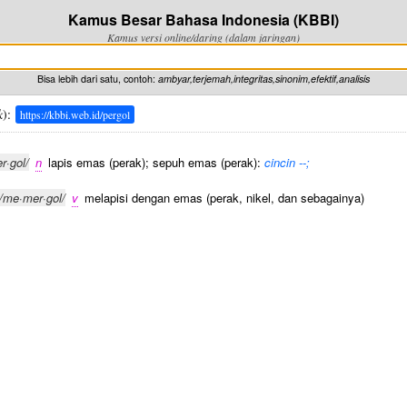
Kamus Besar Bahasa Indonesia (KBBI)
Kamus versi online/daring (dalam jaringan)
Bisa lebih dari satu, contoh:
ambyar,terjemah,integritas,sinonim,efektif,analisis
k
):
https://kbbi.web.id/pergol
er·gol/
n
lapis emas (perak); sepuh emas (perak):
cincin --;
/me·mer·gol/
v
melapisi dengan emas (perak, nikel, dan sebagainya)