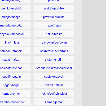
makhluk/mahluk
praktik/praktek
masjid/mesjid
provinsi/propinsi
metode/metoda
rapot/rapor
enyolok/mencolok
risiko/resiko
miliar/milyar
sariawan/seriawan
nampak/tampak
sekretaris/sekertaris
napas/nafas
sistem/sistim
nasihat/nasehat
standarisasi/standardisasi
negatif/negatip
subjek/subyek
negeri/negri
teknik/tehnik
nomor/nomer
teknologi/tehnologi
ovember/nopember
zaman/jaman