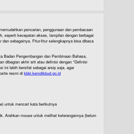
uk memudahkan pencarian, penggunaan dan pembacaan
ih, seperti kecepatan akses, tampilan dengan berbagai
dan sebagainya. Fitur-fitur selengkapnya bisa dibaca
 Cipta Badan Pengembangan dan Pembinaan Bahasa,
ibagian akhir arti atau definisi dengan "Definisi
ni lebih bersifat sebagai arsip saja, agar
bsite resmi di
kbbi.kemdikbud.go.id
te
) untuk mencari kata berikutnya
titik. Arahkan mouse untuk melihat keterangannya (belum