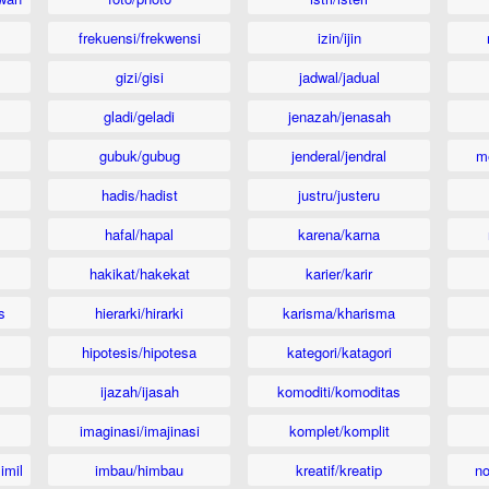
frekuensi/frekwensi
izin/ijin
gizi/gisi
jadwal/jadual
gladi/geladi
jenazah/jenasah
gubuk/gubug
jenderal/jendral
m
hadis/hadist
justru/justeru
hafal/hapal
karena/karna
hakikat/hakekat
karier/karir
s
hierarki/hirarki
karisma/kharisma
hipotesis/hipotesa
kategori/katagori
ijazah/ijasah
komoditi/komoditas
imaginasi/imajinasi
komplet/komplit
imil
imbau/himbau
kreatif/kreatip
n