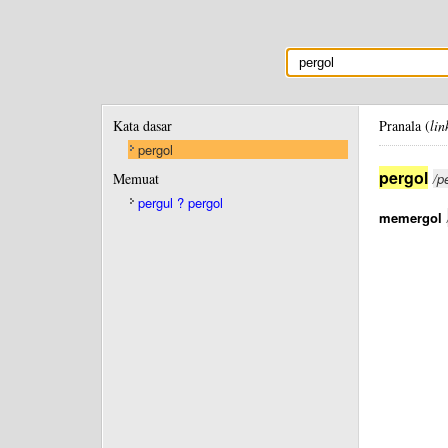
Kata dasar
Pranala (
lin
pergol
pergol
Memuat
/p
pergul ? pergol
memergol