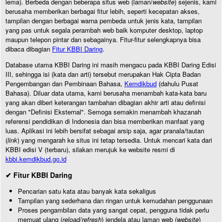
lema). Berbeda dengan beberapa situs web (laman/
website
) sejenis, kami
berusaha memberikan berbagai fitur lebih, seperti kecepatan akses,
tampilan dengan berbagai warna pembeda untuk jenis kata, tampilan
yang pas untuk segala perambah web baik komputer desktop, laptop
maupun telepon pintar dan sebagainya. Fitur-fitur selengkapnya bisa
dibaca dibagian
Fitur KBBI Daring
.
Database utama KBBI Daring ini masih mengacu pada KBBI Daring Edisi
III, sehingga isi (kata dan arti) tersebut merupakan Hak Cipta Badan
Pengembangan dan Pembinaan Bahasa,
Kemdikbud
(dahulu Pusat
Bahasa). Diluar data utama, kami berusaha menambah kata-kata baru
yang akan diberi keterangan tambahan dibagian akhir arti atau definisi
dengan "Definisi Eksternal". Semoga semakin menambah khazanah
referensi pendidikan di Indonesia dan bisa memberikan manfaat yang
luas. Aplikasi ini lebih bersifat sebagai arsip saja, agar pranala/tautan
(
link
) yang mengarah ke situs ini tetap tersedia. Untuk mencari kata dari
KBBI edisi V (terbaru), silakan merujuk ke website resmi di
kbbi.kemdikbud.go.id
✔ Fitur KBBI Daring
Pencarian satu kata atau banyak kata sekaligus
Tampilan yang sederhana dan ringan untuk kemudahan penggunaan
Proses pengambilan data yang sangat cepat, pengguna tidak perlu
memuat ulang (
reload/refresh
) jendela atau laman web (
website
)