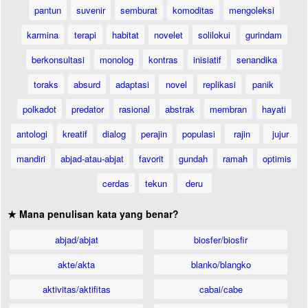
pantun
suvenir
semburat
komoditas
mengoleksi
karmina
terapi
habitat
novelet
solilokui
gurindam
berkonsultasi
monolog
kontras
inisiatif
senandika
toraks
absurd
adaptasi
novel
replikasi
panik
polkadot
predator
rasional
abstrak
membran
hayati
antologi
kreatif
dialog
perajin
populasi
rajin
jujur
mandiri
abjad-atau-abjat
favorit
gundah
ramah
optimis
cerdas
tekun
deru
★ Mana penulisan kata yang benar?
abjad/abjat
biosfer/biosfir
akte/akta
blanko/blangko
aktivitas/aktifitas
cabai/cabe