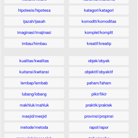
hipotesis/hipotesa
kategori/katagori
ijazah/ijasah
komoditi/komoditas
imaginasi/imajinasi
komplet/komplit
imbau/himbau
kreatif/kreatip
kualitas/kwalitas
objek/obyek
kuitansi/kwitansi
objektif/obyektif
lembap/lembab
paham/faham
lubang/lobang
pikir/fikir
makhluk/mahluk
praktik/praktek
masjid/mesjid
provinsi/propinsi
metode/metoda
rapot/rapor