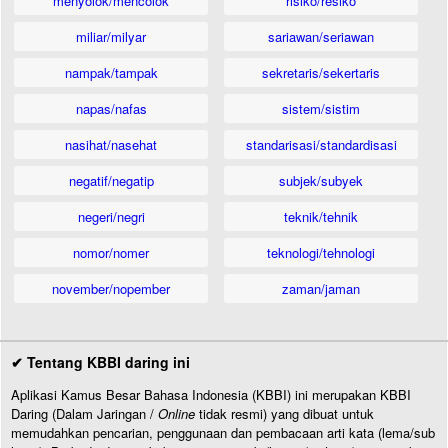
menyolok/mencolok
risiko/resiko
miliar/milyar
sariawan/seriawan
nampak/tampak
sekretaris/sekertaris
napas/nafas
sistem/sistim
nasihat/nasehat
standarisasi/standardisasi
negatif/negatip
subjek/subyek
negeri/negri
teknik/tehnik
nomor/nomer
teknologi/tehnologi
november/nopember
zaman/jaman
✔ Tentang KBBI daring ini
Aplikasi Kamus Besar Bahasa Indonesia (KBBI) ini merupakan KBBI
Daring (Dalam Jaringan /
Online
tidak resmi) yang dibuat untuk
memudahkan pencarian, penggunaan dan pembacaan arti kata (lema/sub