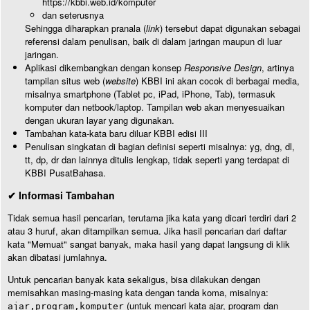
https://kbbi.web.id/komputer
dan seterusnya
Sehingga diharapkan pranala (
link
) tersebut dapat digunakan sebagai
referensi dalam penulisan, baik di dalam jaringan maupun di luar
jaringan.
Aplikasi dikembangkan dengan konsep
Responsive Design
, artinya
tampilan situs web (
website
) KBBI ini akan cocok di berbagai media,
misalnya smartphone (Tablet pc, iPad, iPhone, Tab), termasuk
komputer dan netbook/laptop. Tampilan web akan menyesuaikan
dengan ukuran layar yang digunakan.
Tambahan kata-kata baru diluar KBBI edisi III
Penulisan singkatan di bagian definisi seperti misalnya: yg, dng, dl,
tt, dp, dr dan lainnya ditulis lengkap, tidak seperti yang terdapat di
KBBI PusatBahasa.
✔ Informasi Tambahan
Tidak semua hasil pencarian, terutama jika kata yang dicari terdiri dari 2
atau 3 huruf, akan ditampilkan semua. Jika hasil pencarian dari daftar
kata "Memuat" sangat banyak, maka hasil yang dapat langsung di klik
akan dibatasi jumlahnya.
Untuk pencarian banyak kata sekaligus, bisa dilakukan dengan
memisahkan masing-masing kata dengan tanda koma, misalnya:
(untuk mencari kata ajar, program dan
ajar,program,komputer