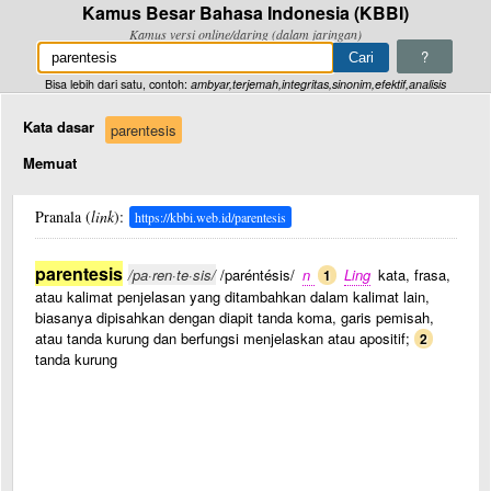
Kamus Besar Bahasa Indonesia (KBBI)
Kamus versi online/daring (dalam jaringan)
?
Bisa lebih dari satu, contoh:
ambyar,terjemah,integritas,sinonim,efektif,analisis
Kata dasar
parentesis
Memuat
Pranala (
link
):
https://kbbi.web.id/parentesis
parentesis
/pa·ren·te·sis/
/paréntésis/
n
Ling
kata, frasa,
1
atau kalimat penjelasan yang ditambahkan dalam kalimat lain,
biasanya dipisahkan dengan diapit tanda koma, garis pemisah,
atau tanda kurung dan berfungsi menjelaskan atau apositif;
2
tanda kurung