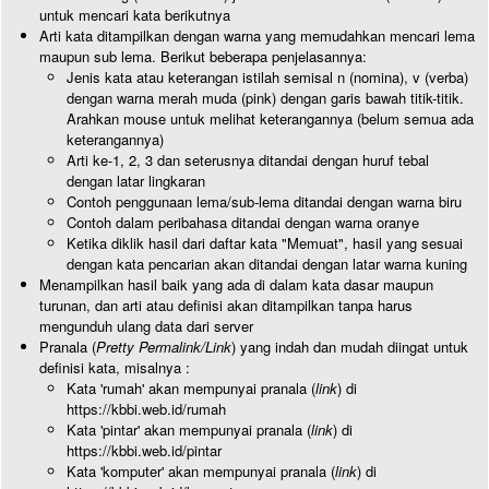
untuk mencari kata berikutnya
Arti kata ditampilkan dengan warna yang memudahkan mencari lema
maupun sub lema. Berikut beberapa penjelasannya:
Jenis kata atau keterangan istilah semisal n (nomina), v (verba)
dengan warna merah muda (pink) dengan garis bawah titik-titik.
Arahkan mouse untuk melihat keterangannya (belum semua ada
keterangannya)
Arti ke-1, 2, 3 dan seterusnya ditandai dengan huruf tebal
dengan latar lingkaran
Contoh penggunaan lema/sub-lema ditandai dengan warna biru
Contoh dalam peribahasa ditandai dengan warna oranye
Ketika diklik hasil dari daftar kata "Memuat", hasil yang sesuai
dengan kata pencarian akan ditandai dengan latar warna kuning
Menampilkan hasil baik yang ada di dalam kata dasar maupun
turunan, dan arti atau definisi akan ditampilkan tanpa harus
mengunduh ulang data dari server
Pranala (
Pretty Permalink/Link
) yang indah dan mudah diingat untuk
definisi kata, misalnya :
Kata 'rumah' akan mempunyai pranala (
link
) di
https://kbbi.web.id/rumah
Kata 'pintar' akan mempunyai pranala (
link
) di
https://kbbi.web.id/pintar
Kata 'komputer' akan mempunyai pranala (
link
) di