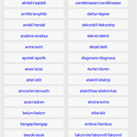
akidah/aqidah
cendekiawan/cendikiawan
amfibi/amphibi
daftar/daptar
andal/handal
dekoratif/dekoratip
analisis/analisa
dekret/dekrit
antre/antri
detail/detil
apotek/apotik
diagnosis/diagnosa
asas/azaz
durian/duren
atlet/atlit
efektif/efektip
atmosfer/atmosfir
efektifitas/efektivitas
azan/adzan
ekstra/extra
belum/belom
elite/elit
bengep/bengap
embus/hembus
besok/esok
faksimile/faksimili/faksimil