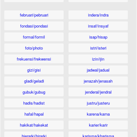
februari/pebruari
indera/indra
fondasi/pondasi
insaf/insyaf
formal/formil
isap/hisap
foto/photo
istri/isteri
frekuensi/frekwensi
izin/ijin
gizi/gisi
jadwal/jadual
gladi/geladi
jenazah/jenasah
gubuk/gubug
jenderal/jendral
hadis/hadist
justru/justeru
hafal/hapal
karena/karna
hakikat/hakekat
karier/karir
hierarki/hirarki
karisma/kharisma