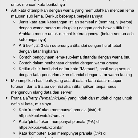
untuk mencari kata berikutnya
Arti kata ditampilkan dengan warna yang memudahkan mencari lema
maupun sub lema. Berikut beberapa penjelasannya:
Jenis kata atau keterangan istilah semisal n (nomina), v (verba)
dengan warna merah muda (pink) dengan garis bawah titik-titik.
Arahkan mouse untuk melihat keterangannya (belum semua ada
keterangannya)
Arti ke-1, 2, 3 dan seterusnya ditandai dengan huruf tebal
dengan latar lingkaran
Contoh penggunaan lema/sub-lema ditandai dengan warna biru
Contoh dalam peribahasa ditandai dengan warna oranye
Ketika diklik hasil dari daftar kata "Memuat", hasil yang sesuai
dengan kata pencarian akan ditandai dengan latar warna kuning
Menampilkan hasil baik yang ada di dalam kata dasar maupun
turunan, dan arti atau definisi akan ditampilkan tanpa harus
mengunduh ulang data dari server
Pranala (
Pretty Permalink/Link
) yang indah dan mudah diingat untuk
definisi kata, misalnya :
Kata 'rumah' akan mempunyai pranala (
link
) di
https://kbbi.web.id/rumah
Kata 'pintar' akan mempunyai pranala (
link
) di
https://kbbi.web.id/pintar
Kata 'komputer' akan mempunyai pranala (
link
) di