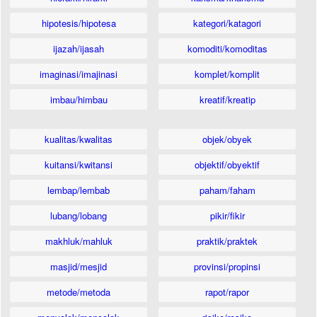
hipotesis/hipotesa
kategori/katagori
ijazah/ijasah
komoditi/komoditas
imaginasi/imajinasi
komplet/komplit
imbau/himbau
kreatif/kreatip
kualitas/kwalitas
objek/obyek
kuitansi/kwitansi
objektif/obyektif
lembap/lembab
paham/faham
lubang/lobang
pikir/fikir
makhluk/mahluk
praktik/praktek
masjid/mesjid
provinsi/propinsi
metode/metoda
rapot/rapor