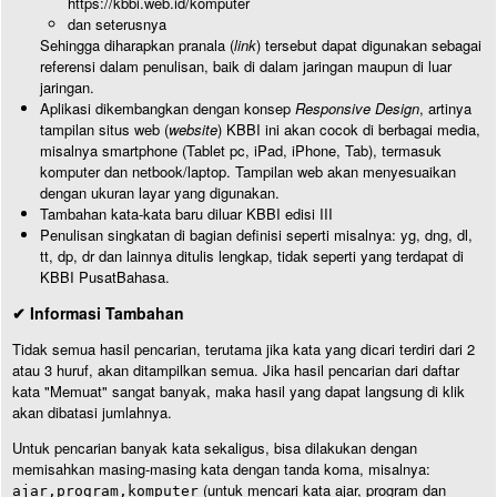
https://kbbi.web.id/komputer
dan seterusnya
Sehingga diharapkan pranala (
link
) tersebut dapat digunakan sebagai
referensi dalam penulisan, baik di dalam jaringan maupun di luar
jaringan.
Aplikasi dikembangkan dengan konsep
Responsive Design
, artinya
tampilan situs web (
website
) KBBI ini akan cocok di berbagai media,
misalnya smartphone (Tablet pc, iPad, iPhone, Tab), termasuk
komputer dan netbook/laptop. Tampilan web akan menyesuaikan
dengan ukuran layar yang digunakan.
Tambahan kata-kata baru diluar KBBI edisi III
Penulisan singkatan di bagian definisi seperti misalnya: yg, dng, dl,
tt, dp, dr dan lainnya ditulis lengkap, tidak seperti yang terdapat di
KBBI PusatBahasa.
✔ Informasi Tambahan
Tidak semua hasil pencarian, terutama jika kata yang dicari terdiri dari 2
atau 3 huruf, akan ditampilkan semua. Jika hasil pencarian dari daftar
kata "Memuat" sangat banyak, maka hasil yang dapat langsung di klik
akan dibatasi jumlahnya.
Untuk pencarian banyak kata sekaligus, bisa dilakukan dengan
memisahkan masing-masing kata dengan tanda koma, misalnya:
(untuk mencari kata ajar, program dan
ajar,program,komputer