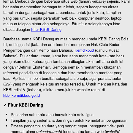
lema). Berbeda dengan beberapa situs web (laman/
website
) sejenis, kami
berusaha memberikan berbagai fitur lebih, seperti kecepatan akses,
tampilan dengan berbagai warna pembeda untuk jenis kata, tampilan
yang pas untuk segala perambah web baik komputer desktop, laptop
maupun telepon pintar dan sebagainya. Fitur-fitur selengkapnya bisa
dibaca dibagian
Fitur KBBI Daring
.
Database utama KBBI Daring ini masih mengacu pada KBBI Daring Edisi
III, sehingga isi (kata dan arti) tersebut merupakan Hak Cipta Badan
Pengembangan dan Pembinaan Bahasa,
Kemdikbud
(dahulu Pusat
Bahasa). Diluar data utama, kami berusaha menambah kata-kata baru
yang akan diberi keterangan tambahan dibagian akhir arti atau definisi
dengan "Definisi Eksternal". Semoga semakin menambah khazanah
referensi pendidikan di Indonesia dan bisa memberikan manfaat yang
luas. Aplikasi ini lebih bersifat sebagai arsip saja, agar pranala/tautan
(
link
) yang mengarah ke situs ini tetap tersedia. Untuk mencari kata dari
KBBI edisi V (terbaru), silakan merujuk ke website resmi di
kbbi.kemdikbud.go.id
✔ Fitur KBBI Daring
Pencarian satu kata atau banyak kata sekaligus
Tampilan yang sederhana dan ringan untuk kemudahan penggunaan
Proses pengambilan data yang sangat cepat, pengguna tidak perlu
memuat ulang (
reload/refresh
) jendela atau laman web (
website
)