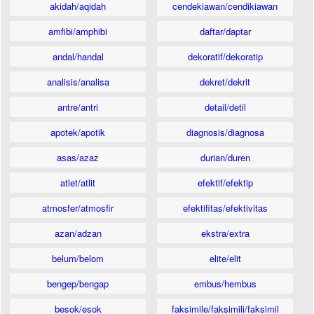
akidah/aqidah
cendekiawan/cendikiawan
amfibi/amphibi
daftar/daptar
andal/handal
dekoratif/dekoratip
analisis/analisa
dekret/dekrit
antre/antri
detail/detil
apotek/apotik
diagnosis/diagnosa
asas/azaz
durian/duren
atlet/atlit
efektif/efektip
atmosfer/atmosfir
efektifitas/efektivitas
azan/adzan
ekstra/extra
belum/belom
elite/elit
bengep/bengap
embus/hembus
besok/esok
faksimile/faksimili/faksimil