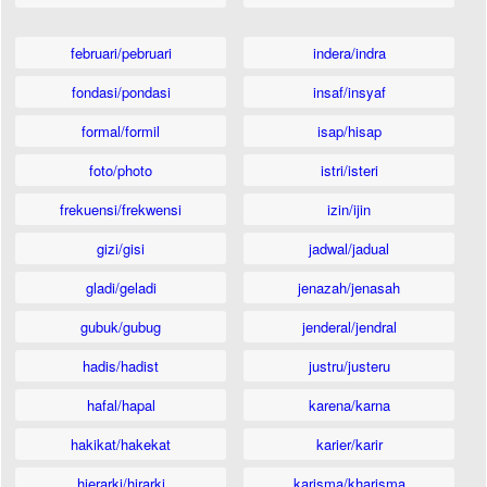
februari/pebruari
indera/indra
fondasi/pondasi
insaf/insyaf
formal/formil
isap/hisap
foto/photo
istri/isteri
frekuensi/frekwensi
izin/ijin
gizi/gisi
jadwal/jadual
gladi/geladi
jenazah/jenasah
gubuk/gubug
jenderal/jendral
hadis/hadist
justru/justeru
hafal/hapal
karena/karna
hakikat/hakekat
karier/karir
hierarki/hirarki
karisma/kharisma