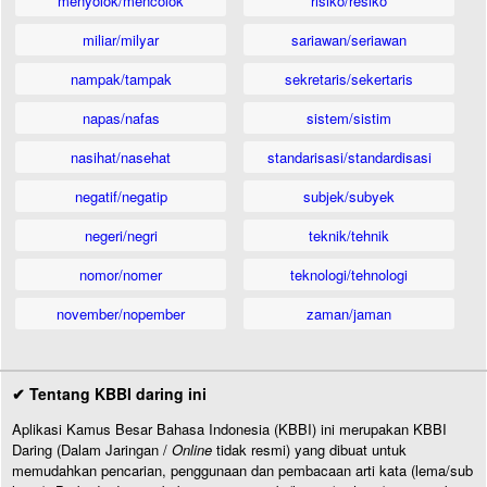
menyolok/mencolok
risiko/resiko
miliar/milyar
sariawan/seriawan
nampak/tampak
sekretaris/sekertaris
napas/nafas
sistem/sistim
nasihat/nasehat
standarisasi/standardisasi
negatif/negatip
subjek/subyek
negeri/negri
teknik/tehnik
nomor/nomer
teknologi/tehnologi
november/nopember
zaman/jaman
✔ Tentang KBBI daring ini
Aplikasi Kamus Besar Bahasa Indonesia (KBBI) ini merupakan KBBI
Daring (Dalam Jaringan /
Online
tidak resmi) yang dibuat untuk
memudahkan pencarian, penggunaan dan pembacaan arti kata (lema/sub