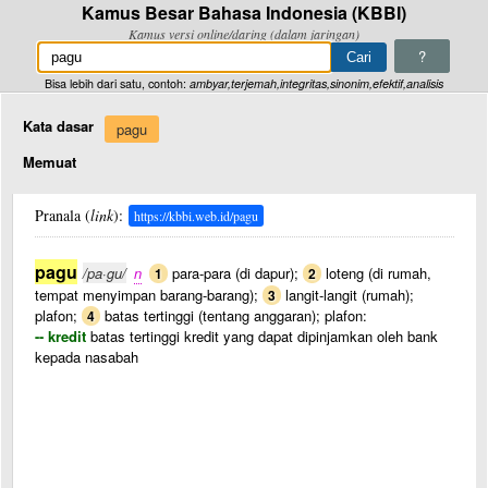
Kamus Besar Bahasa Indonesia (KBBI)
Kamus versi online/daring (dalam jaringan)
?
Bisa lebih dari satu, contoh:
ambyar,terjemah,integritas,sinonim,efektif,analisis
Kata dasar
pagu
Memuat
Pranala (
link
):
https://kbbi.web.id/pagu
pagu
/pa·gu/
n
para-para (di dapur);
loteng (di rumah,
1
2
tempat menyimpan barang-barang);
langit-langit (rumah);
3
plafon;
batas tertinggi (tentang anggaran); plafon:
4
-- kredit
batas tertinggi kredit yang dapat dipinjamkan oleh bank
kepada nasabah