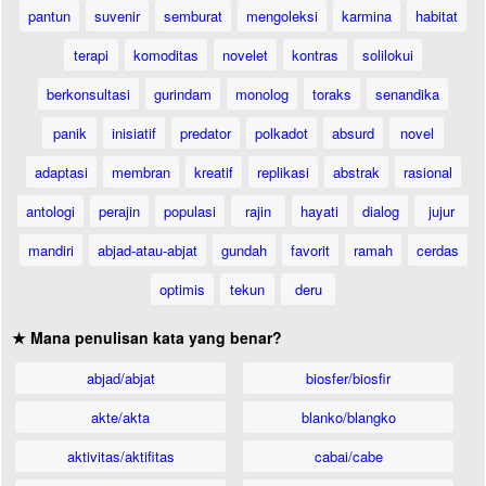
pantun
suvenir
semburat
mengoleksi
karmina
habitat
terapi
komoditas
novelet
kontras
solilokui
berkonsultasi
gurindam
monolog
toraks
senandika
panik
inisiatif
predator
polkadot
absurd
novel
adaptasi
membran
kreatif
replikasi
abstrak
rasional
antologi
perajin
populasi
rajin
hayati
dialog
jujur
mandiri
abjad-atau-abjat
gundah
favorit
ramah
cerdas
optimis
tekun
deru
★ Mana penulisan kata yang benar?
abjad/abjat
biosfer/biosfir
akte/akta
blanko/blangko
aktivitas/aktifitas
cabai/cabe