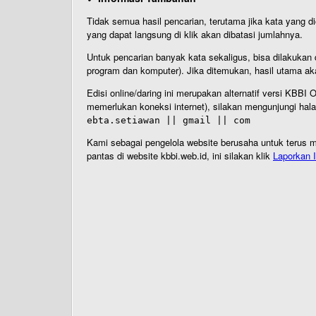
Tidak semua hasil pencarian, terutama jika kata yang di
yang dapat langsung di klik akan dibatasi jumlahnya.
Untuk pencarian banyak kata sekaligus, bisa dilakuk
program dan komputer). Jika ditemukan, hasil utama ak
Edisi online/daring ini merupakan alternatif versi KBB
memerlukan koneksi internet), silakan mengunjungi hal
ebta.setiawan || gmail || com
Kami sebagai pengelola website berusaha untuk terus me
pantas di website kbbi.web.id, ini silakan klik
Laporkan I