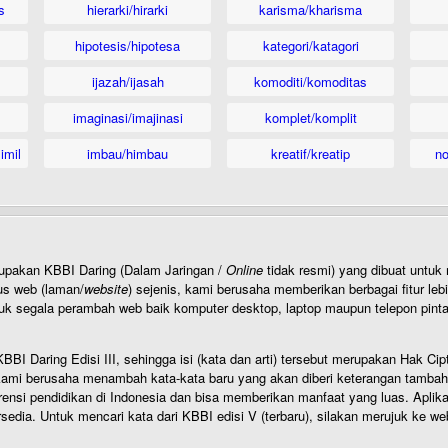
s
hierarki/hirarki
karisma/kharisma
hipotesis/hipotesa
kategori/katagori
ijazah/ijasah
komoditi/komoditas
imaginasi/imajinasi
komplet/komplit
imil
imbau/himbau
kreatif/kreatip
n
rupakan KBBI Daring (Dalam Jaringan /
Online
tidak resmi) yang dibuat unt
us web (laman/
website
) sejenis, kami berusaha memberikan berbagai fitur leb
uk segala perambah web baik komputer desktop, laptop maupun telepon pintar 
BI Daring Edisi III, sehingga isi (kata dan arti) tersebut merupakan Hak
ami berusaha menambah kata-kata baru yang akan diberi keterangan tambahan d
 pendidikan di Indonesia dan bisa memberikan manfaat yang luas. Aplikasi i
rsedia. Untuk mencari kata dari KBBI edisi V (terbaru), silakan merujuk ke we