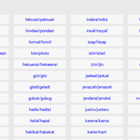
februari/pebruari
indera/indra
fondasi/pondasi
insaf/insyaf
formal/formil
isap/hisap
wan
foto/photo
istri/isteri
frekuensi/frekwensi
izin/ijin
gizi/gisi
jadwal/jadual
gladi/geladi
jenazah/jenasah
gubuk/gubug
jenderal/jendral
m
hadis/hadist
justru/justeru
hafal/hapal
karena/karna
hakikat/hakekat
karier/karir