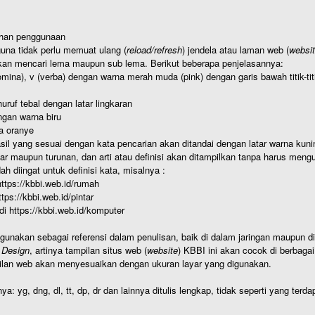
ahan penggunaan
una tidak perlu memuat ulang (
reload/refresh
) jendela atau laman web (
websi
kan mencari lema maupun sub lema. Berikut beberapa penjelasannya:
nomina), v (verba) dengan warna merah muda (pink) dengan garis bawah titik-
uruf tebal dengan latar lingkaran
gan warna biru
a oranye
hasil yang sesuai dengan kata pencarian akan ditandai dengan latar warna kuni
r maupun turunan, dan arti atau definisi akan ditampilkan tanpa harus mengu
h diingat untuk definisi kata, misalnya :
 https://kbbi.web.id/rumah
https://kbbi.web.id/pintar
 di https://kbbi.web.id/komputer
igunakan sebagai referensi dalam penulisan, baik di dalam jaringan maupun di 
 Design
, artinya tampilan situs web (
website
) KBBI ini akan cocok di berbaga
ilan web akan menyesuaikan dengan ukuran layar yang digunakan.
nya: yg, dng, dl, tt, dp, dr dan lainnya ditulis lengkap, tidak seperti yang te