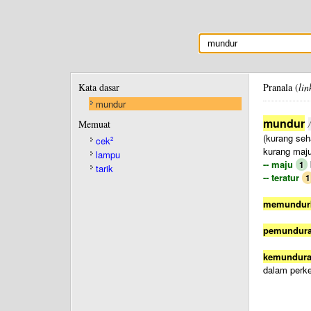
Kata dasar
Pranala (
lin
mundur
mundur
Memuat
(kurang seh
cek
2
kurang maju
lampu
-- maju
1
tarik
-- teratur
1
memundur
pemundur
kemundur
dalam perk