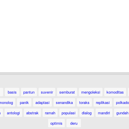
basis
pantun
suvenir
semburat
mengoleksi
komoditas
monolog
panik
adaptasi
senandika
toraks
replikasi
polkado
n
antologi
abstrak
ramah
populasi
dialog
mandiri
gundah
optimis
deru