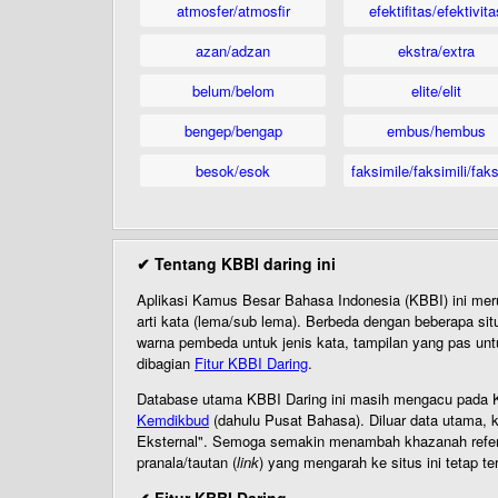
atmosfer/atmosfir
efektifitas/efektivita
azan/adzan
ekstra/extra
belum/belom
elite/elit
bengep/bengap
embus/hembus
besok/esok
faksimile/faksimili/faks
✔ Tentang KBBI daring ini
Aplikasi Kamus Besar Bahasa Indonesia (KBBI) ini me
arti kata (lema/sub lema). Berbeda dengan beberapa sit
warna pembeda untuk jenis kata, tampilan yang pas unt
dibagian
Fitur KBBI Daring
.
Database utama KBBI Daring ini masih mengacu pada KB
Kemdikbud
(dahulu Pusat Bahasa). Diluar data utama, k
Eksternal". Semoga semakin menambah khazanah referensi
pranala/tautan (
link
) yang mengarah ke situs ini tetap te