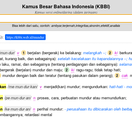
Kamus Besar Bahasa Indonesia (KBBI)
Kamus versi online/daring (dalam jaringan)
Bisa lebih dari satu, contoh:
ambyar,terjemah,integritas,sinonim,efektif,analisis
k
):
https://kbbi.web.id/mundur
/mun·dur/
v
berjalan (bergerak) ke belakang:
melangkah --;
ki
berkura
1
2
at, kurang baik, dan sebagainya):
setelah kecelakaan itu kepandaiannya --; ha
 laku, ramai, dan sebagainya (tentang perdagangan dan sebagainya):
selama 
bergerak (berjalan) mundur dan maju;
ki
ragu-ragu; tidak tetap hati;
2
mundur dengan baik dan teratur (tentang pasukan dalam perang);
cak
m
2
kan
/me·mun·dur·kan/
v
menjadi(kan) mundur; mengundurkan:
hati-hati - mo
an
/pe·mun·dur·an/
n
proses, cara, perbuatan mundur atau memundurkan;
an
/ke·mun·dur·an/
n
perihal mundur:
- perusahaan itu dibicarakan oleh berba
embangannya; retardasi mental