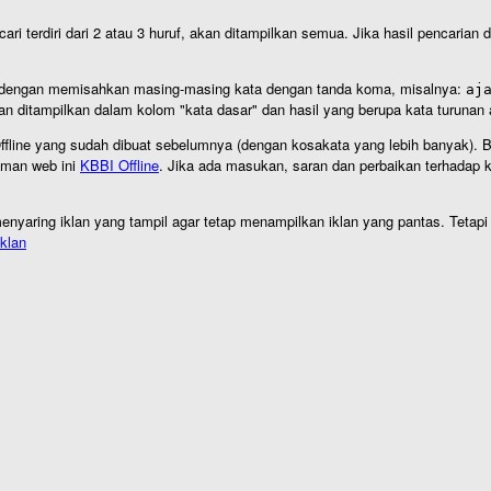
cari terdiri dari 2 atau 3 huruf, akan ditampilkan semua. Jika hasil pencarian
an dengan memisahkan masing-masing kata dengan tanda koma, misalnya:
aj
an ditampilkan dalam kolom "kata dasar" dan hasil yang berupa kata turuna
I Offline yang sudah dibuat sebelumnya (dengan kosakata yang lebih banyak). 
aman web ini
KBBI Offline
. Jika ada masukan, saran dan perbaikan terhadap kb
nyaring iklan yang tampil agar tetap menampilkan iklan yang pantas. Tetapi j
klan