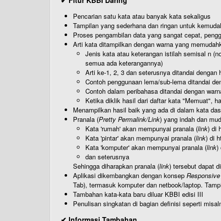
✔ Fitur KBBI Daring
Pencarian satu kata atau banyak kata sekaligus
Tampilan yang sederhana dan ringan untuk kemud
Proses pengambilan data yang sangat cepat, pengg
Arti kata ditampilkan dengan warna yang memudah
Jenis kata atau keterangan istilah semisal n (
semua ada keterangannya)
Arti ke-1, 2, 3 dan seterusnya ditandai dengan h
Contoh penggunaan lema/sub-lema ditandai den
Contoh dalam peribahasa ditandai dengan warn
Ketika diklik hasil dari daftar kata "Memuat", 
Menampilkan hasil baik yang ada di dalam kata dasa
Pranala (
Pretty Permalink/Link
) yang indah dan muda
Kata 'rumah' akan mempunyai pranala (
link
) di
Kata 'pintar' akan mempunyai pranala (
link
) di 
Kata 'komputer' akan mempunyai pranala (
link
)
dan seterusnya
Sehingga diharapkan pranala (
link
) tersebut dapat d
Aplikasi dikembangkan dengan konsep
Responsive
Tab), termasuk komputer dan netbook/laptop. Tamp
Tambahan kata-kata baru diluar KBBI edisi III
Penulisan singkatan di bagian definisi seperti misal
✔ Informasi Tambahan