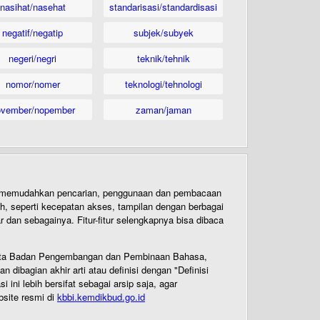
nasihat/nasehat
standarisasi/standardisasi
negatif/negatip
subjek/subyek
negeri/negri
teknik/tehnik
nomor/nomer
teknologi/tehnologi
ovember/nopember
zaman/jaman
uk memudahkan pencarian, penggunaan dan pembacaan
ih, seperti kecepatan akses, tampilan dengan berbagai
dan sebagainya. Fitur-fitur selengkapnya bisa dibaca
 Cipta Badan Pengembangan dan Pembinaan Bahasa,
ibagian akhir arti atau definisi dengan "Definisi
ni lebih bersifat sebagai arsip saja, agar
bsite resmi di
kbbi.kemdikbud.go.id