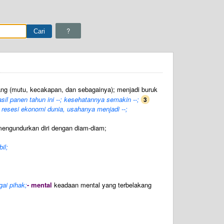
?
ng (mutu, kecakapan, dan sebagainya); menjadi buruk
sil panen tahun ini --; kesehatannya semakin --;
3
resesi ekonomi dunia, usahanya menjadi --;
engundurkan diri dengan diam-diam;
bil;
gai pihak;
- mental
keadaan mental yang terbelakang