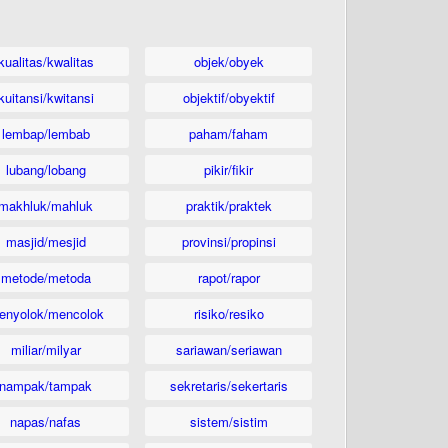
kualitas/kwalitas
objek/obyek
kuitansi/kwitansi
objektif/obyektif
lembap/lembab
paham/faham
lubang/lobang
pikir/fikir
makhluk/mahluk
praktik/praktek
masjid/mesjid
provinsi/propinsi
metode/metoda
rapot/rapor
enyolok/mencolok
risiko/resiko
miliar/milyar
sariawan/seriawan
nampak/tampak
sekretaris/sekertaris
napas/nafas
sistem/sistim