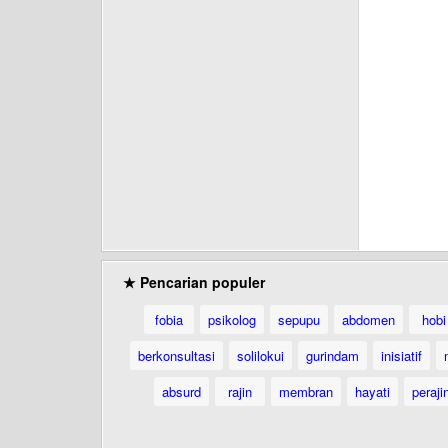
★ Pencarian populer
fobia
psikolog
sepupu
abdomen
hobi
berkonsultasi
solilokui
gurindam
inisiatif
absurd
rajin
membran
hayati
peraji