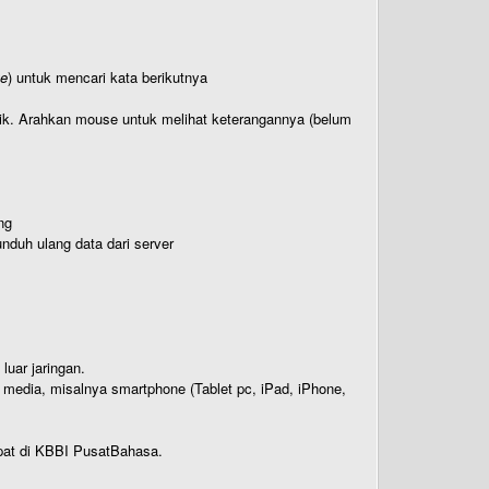
te
) untuk mencari kata berikutnya
titik. Arahkan mouse untuk melihat keterangannya (belum
ng
nduh ulang data dari server
luar jaringan.
i media, misalnya smartphone (Tablet pc, iPad, iPhone,
rdapat di KBBI PusatBahasa.