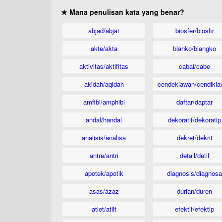
★ Mana penulisan kata yang benar?
abjad/abjat
biosfer/biosfir
akte/akta
blanko/blangko
aktivitas/aktifitas
cabai/cabe
akidah/aqidah
cendekiawan/cendikia
amfibi/amphibi
daftar/daptar
andal/handal
dekoratif/dekoratip
analisis/analisa
dekret/dekrit
antre/antri
detail/detil
apotek/apotik
diagnosis/diagnosa
asas/azaz
durian/duren
atlet/atlit
efektif/efektip