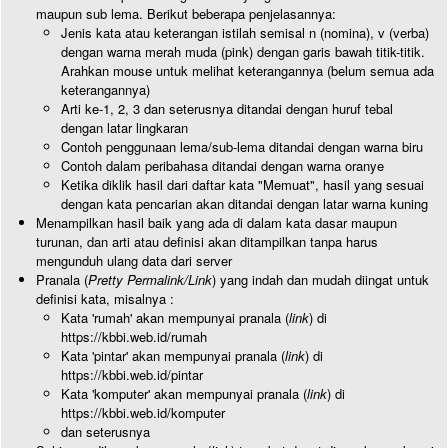
maupun sub lema. Berikut beberapa penjelasannya:
Jenis kata atau keterangan istilah semisal n (nomina), v (verba)
dengan warna merah muda (pink) dengan garis bawah titik-titik.
Arahkan mouse untuk melihat keterangannya (belum semua ada
keterangannya)
Arti ke-1, 2, 3 dan seterusnya ditandai dengan huruf tebal
dengan latar lingkaran
Contoh penggunaan lema/sub-lema ditandai dengan warna biru
Contoh dalam peribahasa ditandai dengan warna oranye
Ketika diklik hasil dari daftar kata "Memuat", hasil yang sesuai
dengan kata pencarian akan ditandai dengan latar warna kuning
Menampilkan hasil baik yang ada di dalam kata dasar maupun
turunan, dan arti atau definisi akan ditampilkan tanpa harus
mengunduh ulang data dari server
Pranala (
Pretty Permalink/Link
) yang indah dan mudah diingat untuk
definisi kata, misalnya :
Kata 'rumah' akan mempunyai pranala (
link
) di
https://kbbi.web.id/rumah
Kata 'pintar' akan mempunyai pranala (
link
) di
https://kbbi.web.id/pintar
Kata 'komputer' akan mempunyai pranala (
link
) di
https://kbbi.web.id/komputer
dan seterusnya