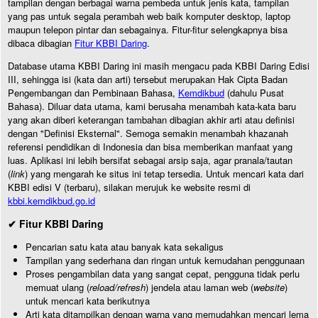
tampilan dengan berbagai warna pembeda untuk jenis kata, tampilan
yang pas untuk segala perambah web baik komputer desktop, laptop
maupun telepon pintar dan sebagainya. Fitur-fitur selengkapnya bisa
dibaca dibagian
Fitur KBBI Daring
.
Database utama KBBI Daring ini masih mengacu pada KBBI Daring Edisi
III, sehingga isi (kata dan arti) tersebut merupakan Hak Cipta Badan
Pengembangan dan Pembinaan Bahasa,
Kemdikbud
(dahulu Pusat
Bahasa). Diluar data utama, kami berusaha menambah kata-kata baru
yang akan diberi keterangan tambahan dibagian akhir arti atau definisi
dengan "Definisi Eksternal". Semoga semakin menambah khazanah
referensi pendidikan di Indonesia dan bisa memberikan manfaat yang
luas. Aplikasi ini lebih bersifat sebagai arsip saja, agar pranala/tautan
(
link
) yang mengarah ke situs ini tetap tersedia. Untuk mencari kata dari
KBBI edisi V (terbaru), silakan merujuk ke website resmi di
kbbi.kemdikbud.go.id
✔ Fitur KBBI Daring
Pencarian satu kata atau banyak kata sekaligus
Tampilan yang sederhana dan ringan untuk kemudahan penggunaan
Proses pengambilan data yang sangat cepat, pengguna tidak perlu
memuat ulang (
reload/refresh
) jendela atau laman web (
website
)
untuk mencari kata berikutnya
Arti kata ditampilkan dengan warna yang memudahkan mencari lema