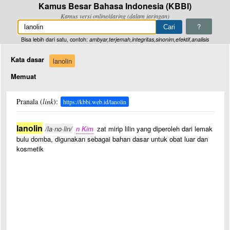
Kamus Besar Bahasa Indonesia (KBBI)
Kamus versi online/daring (dalam jaringan)
?
Bisa lebih dari satu, contoh:
ambyar,terjemah,integritas,sinonim,efektif,analisis
Kata dasar
lanolin
Memuat
Pranala (
link
):
https://kbbi.web.id/lanolin
lanolin
/la·no·lin/
n Kim
zat mirip lilin yang diperoleh dari lemak
bulu domba, digunakan sebagai bahan dasar untuk obat luar dan
kosmetik