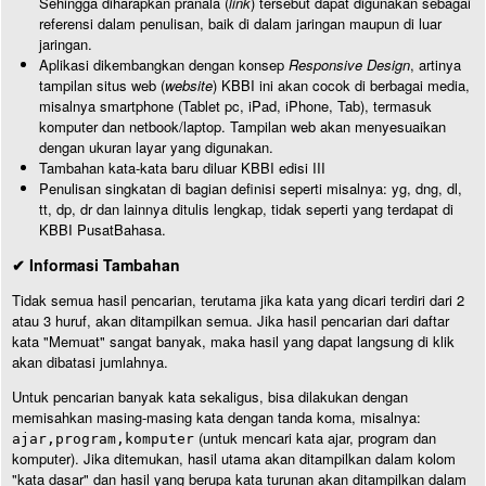
Sehingga diharapkan pranala (
link
) tersebut dapat digunakan sebagai
referensi dalam penulisan, baik di dalam jaringan maupun di luar
jaringan.
Aplikasi dikembangkan dengan konsep
Responsive Design
, artinya
tampilan situs web (
website
) KBBI ini akan cocok di berbagai media,
misalnya smartphone (Tablet pc, iPad, iPhone, Tab), termasuk
komputer dan netbook/laptop. Tampilan web akan menyesuaikan
dengan ukuran layar yang digunakan.
Tambahan kata-kata baru diluar KBBI edisi III
Penulisan singkatan di bagian definisi seperti misalnya: yg, dng, dl,
tt, dp, dr dan lainnya ditulis lengkap, tidak seperti yang terdapat di
KBBI PusatBahasa.
✔ Informasi Tambahan
Tidak semua hasil pencarian, terutama jika kata yang dicari terdiri dari 2
atau 3 huruf, akan ditampilkan semua. Jika hasil pencarian dari daftar
kata "Memuat" sangat banyak, maka hasil yang dapat langsung di klik
akan dibatasi jumlahnya.
Untuk pencarian banyak kata sekaligus, bisa dilakukan dengan
memisahkan masing-masing kata dengan tanda koma, misalnya:
(untuk mencari kata ajar, program dan
ajar,program,komputer
komputer). Jika ditemukan, hasil utama akan ditampilkan dalam kolom
"kata dasar" dan hasil yang berupa kata turunan akan ditampilkan dalam