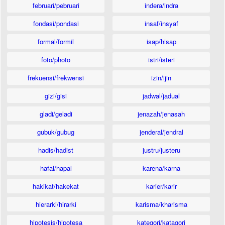
februari/pebruari
indera/indra
fondasi/pondasi
insaf/insyaf
formal/formil
isap/hisap
foto/photo
istri/isteri
frekuensi/frekwensi
izin/ijin
gizi/gisi
jadwal/jadual
gladi/geladi
jenazah/jenasah
gubuk/gubug
jenderal/jendral
hadis/hadist
justru/justeru
hafal/hapal
karena/karna
hakikat/hakekat
karier/karir
hierarki/hirarki
karisma/kharisma
hipotesis/hipotesa
kategori/katagori