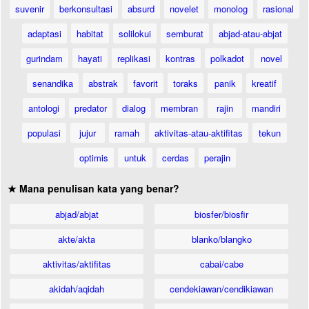
suvenir
berkonsultasi
absurd
novelet
monolog
rasional
adaptasi
habitat
solilokui
semburat
abjad-atau-abjat
gurindam
hayati
replikasi
kontras
polkadot
novel
senandika
abstrak
favorit
toraks
panik
kreatif
antologi
predator
dialog
membran
rajin
mandiri
populasi
jujur
ramah
aktivitas-atau-aktifitas
tekun
optimis
untuk
cerdas
perajin
★ Mana penulisan kata yang benar?
abjad/abjat
biosfer/biosfir
akte/akta
blanko/blangko
aktivitas/aktifitas
cabai/cabe
akidah/aqidah
cendekiawan/cendikiawan