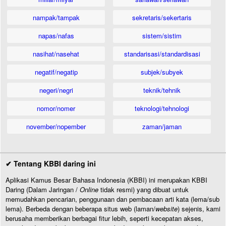
nampak/tampak
sekretaris/sekertaris
napas/nafas
sistem/sistim
nasihat/nasehat
standarisasi/standardisasi
negatif/negatip
subjek/subyek
negeri/negri
teknik/tehnik
nomor/nomer
teknologi/tehnologi
november/nopember
zaman/jaman
✔ Tentang KBBI daring ini
Aplikasi Kamus Besar Bahasa Indonesia (KBBI) ini merupakan KBBI
Daring (Dalam Jaringan /
Online
tidak resmi) yang dibuat untuk
memudahkan pencarian, penggunaan dan pembacaan arti kata (lema/sub
lema). Berbeda dengan beberapa situs web (laman/
website
) sejenis, kami
berusaha memberikan berbagai fitur lebih, seperti kecepatan akses,