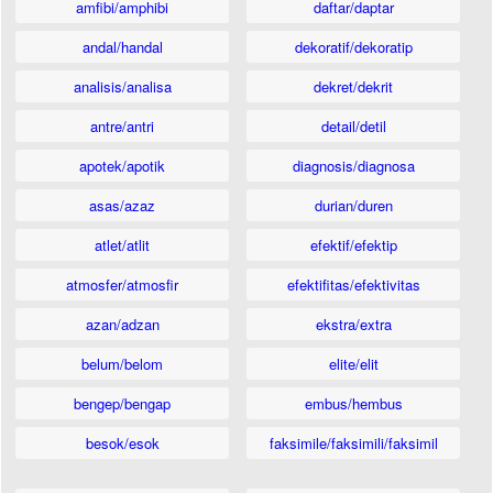
amfibi/amphibi
daftar/daptar
andal/handal
dekoratif/dekoratip
analisis/analisa
dekret/dekrit
antre/antri
detail/detil
apotek/apotik
diagnosis/diagnosa
asas/azaz
durian/duren
atlet/atlit
efektif/efektip
atmosfer/atmosfir
efektifitas/efektivitas
azan/adzan
ekstra/extra
belum/belom
elite/elit
bengep/bengap
embus/hembus
besok/esok
faksimile/faksimili/faksimil