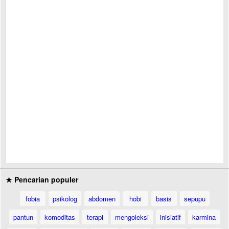
★ Pencarian populer
fobia
psikolog
abdomen
hobi
basis
sepupu
pantun
komoditas
terapi
mengoleksi
inisiatif
karmina