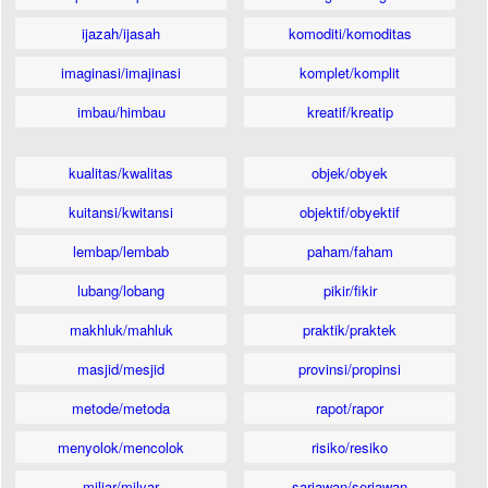
ijazah/ijasah
komoditi/komoditas
imaginasi/imajinasi
komplet/komplit
imbau/himbau
kreatif/kreatip
kualitas/kwalitas
objek/obyek
kuitansi/kwitansi
objektif/obyektif
lembap/lembab
paham/faham
lubang/lobang
pikir/fikir
makhluk/mahluk
praktik/praktek
masjid/mesjid
provinsi/propinsi
metode/metoda
rapot/rapor
menyolok/mencolok
risiko/resiko
miliar/milyar
sariawan/seriawan