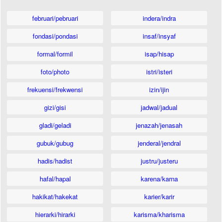
februari/pebruari
indera/indra
fondasi/pondasi
insaf/insyaf
formal/formil
isap/hisap
foto/photo
istri/isteri
frekuensi/frekwensi
izin/ijin
gizi/gisi
jadwal/jadual
gladi/geladi
jenazah/jenasah
gubuk/gubug
jenderal/jendral
hadis/hadist
justru/justeru
hafal/hapal
karena/karna
hakikat/hakekat
karier/karir
hierarki/hirarki
karisma/kharisma