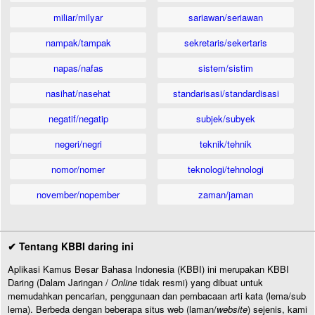
miliar/milyar
sariawan/seriawan
nampak/tampak
sekretaris/sekertaris
napas/nafas
sistem/sistim
nasihat/nasehat
standarisasi/standardisasi
negatif/negatip
subjek/subyek
negeri/negri
teknik/tehnik
nomor/nomer
teknologi/tehnologi
november/nopember
zaman/jaman
✔ Tentang KBBI daring ini
Aplikasi Kamus Besar Bahasa Indonesia (KBBI) ini merupakan KBBI
Daring (Dalam Jaringan /
Online
tidak resmi) yang dibuat untuk
memudahkan pencarian, penggunaan dan pembacaan arti kata (lema/sub
lema). Berbeda dengan beberapa situs web (laman/
website
) sejenis, kami