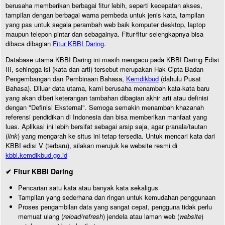
berusaha memberikan berbagai fitur lebih, seperti kecepatan akses,
tampilan dengan berbagai warna pembeda untuk jenis kata, tampilan
yang pas untuk segala perambah web baik komputer desktop, laptop
maupun telepon pintar dan sebagainya. Fitur-fitur selengkapnya bisa
dibaca dibagian
Fitur KBBI Daring
.
Database utama KBBI Daring ini masih mengacu pada KBBI Daring Edisi
III, sehingga isi (kata dan arti) tersebut merupakan Hak Cipta Badan
Pengembangan dan Pembinaan Bahasa,
Kemdikbud
(dahulu Pusat
Bahasa). Diluar data utama, kami berusaha menambah kata-kata baru
yang akan diberi keterangan tambahan dibagian akhir arti atau definisi
dengan "Definisi Eksternal". Semoga semakin menambah khazanah
referensi pendidikan di Indonesia dan bisa memberikan manfaat yang
luas. Aplikasi ini lebih bersifat sebagai arsip saja, agar pranala/tautan
(
link
) yang mengarah ke situs ini tetap tersedia. Untuk mencari kata dari
KBBI edisi V (terbaru), silakan merujuk ke website resmi di
kbbi.kemdikbud.go.id
✔ Fitur KBBI Daring
Pencarian satu kata atau banyak kata sekaligus
Tampilan yang sederhana dan ringan untuk kemudahan penggunaan
Proses pengambilan data yang sangat cepat, pengguna tidak perlu
memuat ulang (
reload/refresh
) jendela atau laman web (
website
)