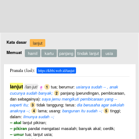
Kata dasar
lanjut
Memuat
hamil
kartu
panjang
tindak lanjut
usia
Pranala (
link
):
https://kbbi.web.id/lanjut
lanjut
/lan·jut/
a
tua; berumur:
usianya sudah -- , anak
1
cucunya sudah banyak;
panjang (perundingan, pembicaraan,
2
dan sebagainya):
saya jemu mengikuti pembicaraan yang --
seperti itu;
tidak tanggung; terus:
dia berusaha agar sekolah
3
anaknya --;
lama; usang:
bangunan itu sudah --;
tinggi;
4
5
dalam:
ilmunya sudah --;
-- akal
lanjut pikiran;
-- pikiran
pandai mengatasi masalah; banyak akal; cerdik;
-- umur
tua; lanjut usia;