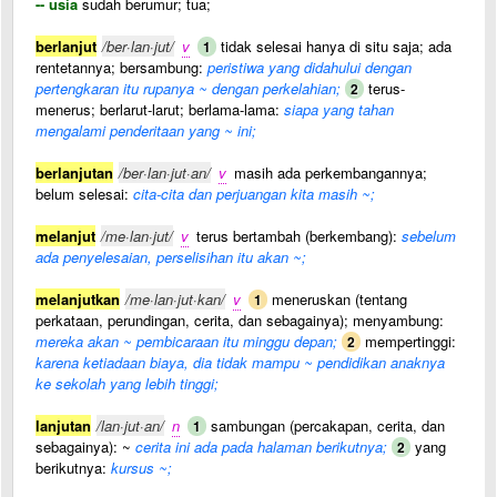
-- usia
sudah berumur; tua;
berlanjut
/ber·lan·jut/
v
tidak selesai hanya di situ saja; ada
1
rentetannya; bersambung:
peristiwa yang didahului dengan
pertengkaran itu rupanya ~ dengan perkelahian;
terus-
2
menerus; berlarut-larut; berlama-lama:
siapa yang tahan
mengalami penderitaan yang ~ ini;
berlanjutan
/ber·lan·jut·an/
v
masih ada perkembangannya;
belum selesai:
cita-cita dan perjuangan kita masih ~;
melanjut
/me·lan·jut/
v
terus bertambah (berkembang):
sebelum
ada penyelesaian, perselisihan itu akan ~;
melanjutkan
/me·lan·jut·kan/
v
meneruskan (tentang
1
perkataan, perundingan, cerita, dan sebagainya); menyambung:
mereka akan ~ pembicaraan itu minggu depan;
mempertinggi:
2
karena ketiadaan biaya, dia tidak mampu ~ pendidikan anaknya
ke sekolah yang lebih tinggi;
lanjutan
/lan·jut·an/
n
sambungan (percakapan, cerita, dan
1
sebagainya): ~
cerita ini ada pada halaman berikutnya;
yang
2
berikutnya:
kursus ~;