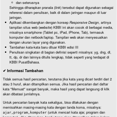
dan seterusnya
Sehingga diharapkan pranala (
link
) tersebut dapat digunakan sebagai
referensi dalam penulisan, baik di dalam jaringan maupun di luar
jaringan.
Aplikasi dikembangkan dengan konsep
Responsive Design
, artinya
tampilan situs web (
website
) KBBI ini akan cocok di berbagai media,
misalnya smartphone (Tablet pc, iPad, iPhone, Tab), termasuk
komputer dan netbook/laptop. Tampilan web akan menyesuaikan
dengan ukuran layar yang digunakan.
Tambahan kata-kata baru diluar KBBI edisi III
Penulisan singkatan di bagian definisi seperti misalnya: yg, dng, dl,
tt, dp, dr dan lainnya ditulis lengkap, tidak seperti yang terdapat di
KBBI PusatBahasa.
✔ Informasi Tambahan
Tidak semua hasil pencarian, terutama jika kata yang dicari terdiri dari 2
atau 3 huruf, akan ditampilkan semua. Jika hasil pencarian dari daftar
kata "Memuat" sangat banyak, maka hasil yang dapat langsung di klik
akan dibatasi jumlahnya.
Untuk pencarian banyak kata sekaligus, bisa dilakukan dengan
memisahkan masing-masing kata dengan tanda koma, misalnya:
(untuk mencari kata ajar, program dan
ajar,program,komputer