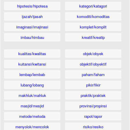
hipotesis/hipotesa
kategori/katagori
ijazah/ijasah
komoditi/komoditas
imaginasi/imajinasi
komplet/komplit
imbau/himbau
kreatif/kreatip
kualitas/kwalitas
objek/obyek
kuitansi/kwitansi
objektif/obyektif
lembap/lembab
paham/faham
lubang/lobang
pikir/fikir
makhluk/mahluk
praktik/praktek
masjid/mesjid
provinsi/propinsi
metode/metoda
rapot/rapor
menyolok/mencolok
risiko/resiko