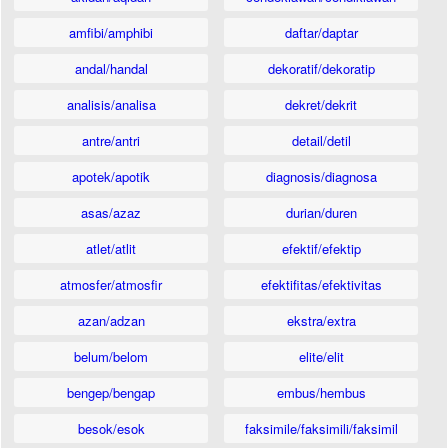
amfibi/amphibi
daftar/daptar
andal/handal
dekoratif/dekoratip
analisis/analisa
dekret/dekrit
antre/antri
detail/detil
apotek/apotik
diagnosis/diagnosa
asas/azaz
durian/duren
atlet/atlit
efektif/efektip
atmosfer/atmosfir
efektifitas/efektivitas
azan/adzan
ekstra/extra
belum/belom
elite/elit
bengep/bengap
embus/hembus
besok/esok
faksimile/faksimili/faksimil