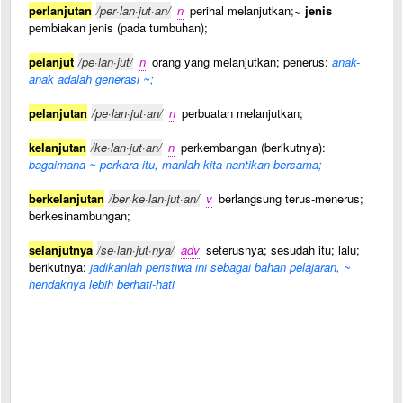
perlanjutan
/per·lan·jut·an/
n
perihal melanjutkan;
~ jenis
pembiakan jenis (pada tumbuhan);
pelanjut
/pe·lan·jut/
n
orang yang melanjutkan; penerus:
anak-
anak adalah generasi ~;
pelanjutan
/pe·lan·jut·an/
n
perbuatan melanjutkan;
kelanjutan
/ke·lan·jut·an/
n
perkembangan (berikutnya):
bagaimana ~ perkara itu, marilah kita nantikan bersama;
berkelanjutan
/ber·ke·lan·jut·an/
v
berlangsung terus-menerus;
berkesinambungan;
selanjutnya
/se·lan·jut·nya/
adv
seterusnya; sesudah itu; lalu;
berikutnya:
jadikanlah peristiwa ini sebagai bahan pelajaran, ~
hendaknya lebih berhati-hati