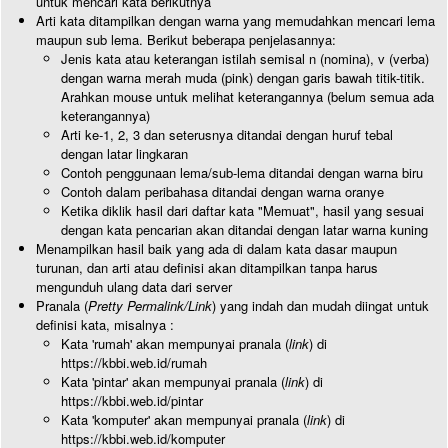
untuk mencari kata berikutnya
Arti kata ditampilkan dengan warna yang memudahkan mencari lema
maupun sub lema. Berikut beberapa penjelasannya:
Jenis kata atau keterangan istilah semisal n (nomina), v (verba)
dengan warna merah muda (pink) dengan garis bawah titik-titik.
Arahkan mouse untuk melihat keterangannya (belum semua ada
keterangannya)
Arti ke-1, 2, 3 dan seterusnya ditandai dengan huruf tebal
dengan latar lingkaran
Contoh penggunaan lema/sub-lema ditandai dengan warna biru
Contoh dalam peribahasa ditandai dengan warna oranye
Ketika diklik hasil dari daftar kata "Memuat", hasil yang sesuai
dengan kata pencarian akan ditandai dengan latar warna kuning
Menampilkan hasil baik yang ada di dalam kata dasar maupun
turunan, dan arti atau definisi akan ditampilkan tanpa harus
mengunduh ulang data dari server
Pranala (
Pretty Permalink/Link
) yang indah dan mudah diingat untuk
definisi kata, misalnya :
Kata 'rumah' akan mempunyai pranala (
link
) di
https://kbbi.web.id/rumah
Kata 'pintar' akan mempunyai pranala (
link
) di
https://kbbi.web.id/pintar
Kata 'komputer' akan mempunyai pranala (
link
) di
https://kbbi.web.id/komputer