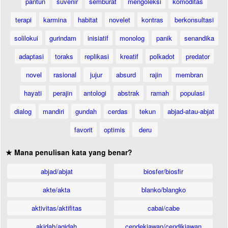
pantun
suvenir
semburat
mengoleksi
komoditas
terapi
karmina
habitat
novelet
kontras
berkonsultasi
solilokui
gurindam
inisiatif
monolog
panik
senandika
adaptasi
toraks
replikasi
kreatif
polkadot
predator
novel
rasional
jujur
absurd
rajin
membran
hayati
perajin
antologi
abstrak
ramah
populasi
dialog
mandiri
gundah
cerdas
tekun
abjad-atau-abjat
favorit
optimis
deru
★ Mana penulisan kata yang benar?
abjad/abjat
biosfer/biosfir
akte/akta
blanko/blangko
aktivitas/aktifitas
cabai/cabe
akidah/aqidah
cendekiawan/cendikiawan