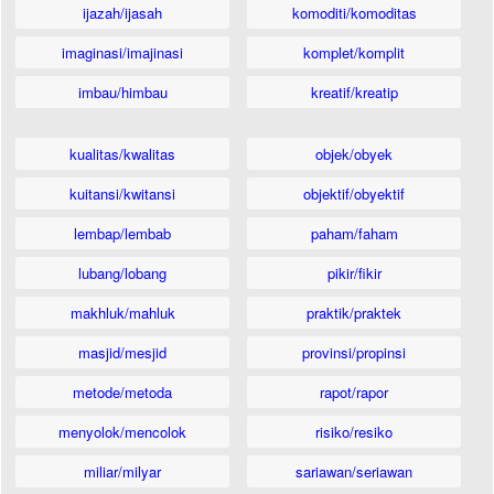
ijazah/ijasah
komoditi/komoditas
imaginasi/imajinasi
komplet/komplit
imbau/himbau
kreatif/kreatip
kualitas/kwalitas
objek/obyek
kuitansi/kwitansi
objektif/obyektif
lembap/lembab
paham/faham
lubang/lobang
pikir/fikir
makhluk/mahluk
praktik/praktek
masjid/mesjid
provinsi/propinsi
metode/metoda
rapot/rapor
menyolok/mencolok
risiko/resiko
miliar/milyar
sariawan/seriawan