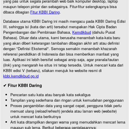
yang pas untuk segala perambah web baik komputer desktop, laptop
maupun telepon pintar dan sebagainya. Fitur-fitur selengkapnya bisa
dibaca dibagian
Fitur KBBI Daring
.
Database utama KBBI Daring ini masih mengacu pada KBBI Daring Edisi
III, sehingga isi (kata dan arti) tersebut merupakan Hak Cipta Badan
Pengembangan dan Pembinaan Bahasa,
Kemdikbud
(dahulu Pusat
Bahasa). Diluar data utama, kami berusaha menambah kata-kata baru
yang akan diberi keterangan tambahan dibagian akhir arti atau definisi
dengan "Definisi Eksternal". Semoga semakin menambah khazanah
referensi pendidikan di Indonesia dan bisa memberikan manfaat yang
luas. Aplikasi ini lebih bersifat sebagai arsip saja, agar pranala/tautan
(
link
) yang mengarah ke situs ini tetap tersedia. Untuk mencari kata dari
KBBI edisi V (terbaru), silakan merujuk ke website resmi di
kbbi.kemdikbud.go.id
✔ Fitur KBBI Daring
Pencarian satu kata atau banyak kata sekaligus
Tampilan yang sederhana dan ringan untuk kemudahan penggunaan
Proses pengambilan data yang sangat cepat, pengguna tidak perlu
memuat ulang (
reload/refresh
) jendela atau laman web (
website
)
untuk mencari kata berikutnya
Arti kata ditampilkan dengan warna yang memudahkan mencari lema
maupun sub lema. Berikut beberapa penjelasannya: