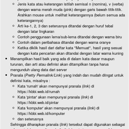
Jenis kata atau keterangan istilah semisal n (nomina), v (verba)
dengan warna merah muda (pink) dengan garis bawah titik-titik.
Arahkan mouse untuk melihat keterangannya (belum semua ada
keterangannya)
Arti ke-1, 2, 3 dan seterusnya ditandai dengan huruf tebal
dengan latar lingkaran
Contoh penggunaan lema/sub-lema ditandai dengan warna biru
Contoh dalam peribahasa ditandai dengan warna oranye
Ketika diklik hasil dari daftar kata "Memuat", hasil yang sesuai
dengan kata pencarian akan ditandai dengan latar warna kuning
Menampilkan hasil baik yang ada di dalam kata dasar maupun
turunan, dan arti atau definisi akan ditampilkan tanpa harus
mengunduh ulang data dari server
Pranala (
Pretty Permalink/Link
) yang indah dan mudah diingat untuk
definisi kata, misalnya :
Kata 'rumah' akan mempunyai pranala (
link
) di
https://kbbi.web.id/rumah
Kata 'pintar' akan mempunyai pranala (
link
) di
https://kbbi.web.id/pintar
Kata 'komputer' akan mempunyai pranala (
link
) di
https://kbbi.web.id/komputer
dan seterusnya
Sehingga diharapkan pranala (
link
) tersebut dapat digunakan sebagai