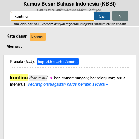
Kamus Besar Bahasa Indonesia (KBBI)
Kamus versi online/daring (dalam jaringan)
?
Bisa lebih dari satu, contoh:
ambyar,terjemah,integritas,sinonim,efektif,analisis
Kata dasar
kontinu
Memuat
Pranala (
link
):
https://kbbi.web.id/kontinu
kontinu
/kon·ti·nu/
a
berkesinambungan; berkelanjutan; terus-
menerus:
seorang olahragawan harus berlatih secara --