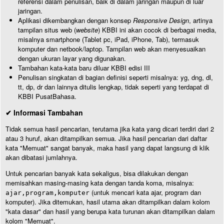
referensi dalam penulisan, baik di dalam jaringan maupun di luar
jaringan.
Aplikasi dikembangkan dengan konsep
Responsive Design
, artinya
tampilan situs web (
website
) KBBI ini akan cocok di berbagai media,
misalnya smartphone (Tablet pc, iPad, iPhone, Tab), termasuk
komputer dan netbook/laptop. Tampilan web akan menyesuaikan
dengan ukuran layar yang digunakan.
Tambahan kata-kata baru diluar KBBI edisi III
Penulisan singkatan di bagian definisi seperti misalnya: yg, dng, dl,
tt, dp, dr dan lainnya ditulis lengkap, tidak seperti yang terdapat di
KBBI PusatBahasa.
✔ Informasi Tambahan
Tidak semua hasil pencarian, terutama jika kata yang dicari terdiri dari 2
atau 3 huruf, akan ditampilkan semua. Jika hasil pencarian dari daftar
kata "Memuat" sangat banyak, maka hasil yang dapat langsung di klik
akan dibatasi jumlahnya.
Untuk pencarian banyak kata sekaligus, bisa dilakukan dengan
memisahkan masing-masing kata dengan tanda koma, misalnya:
(untuk mencari kata ajar, program dan
ajar,program,komputer
komputer). Jika ditemukan, hasil utama akan ditampilkan dalam kolom
"kata dasar" dan hasil yang berupa kata turunan akan ditampilkan dalam
kolom "Memuat".