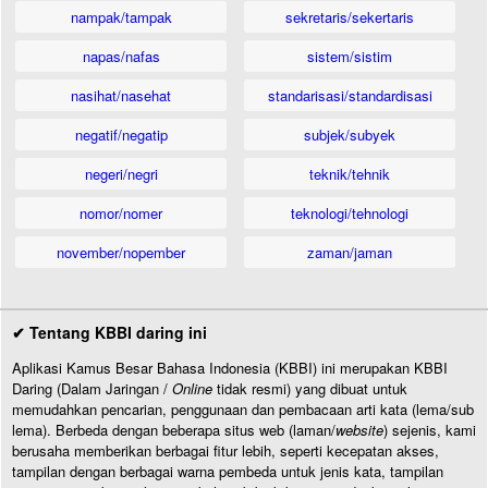
nampak/tampak
sekretaris/sekertaris
napas/nafas
sistem/sistim
nasihat/nasehat
standarisasi/standardisasi
negatif/negatip
subjek/subyek
negeri/negri
teknik/tehnik
nomor/nomer
teknologi/tehnologi
november/nopember
zaman/jaman
✔ Tentang KBBI daring ini
Aplikasi Kamus Besar Bahasa Indonesia (KBBI) ini merupakan KBBI
Daring (Dalam Jaringan /
Online
tidak resmi) yang dibuat untuk
memudahkan pencarian, penggunaan dan pembacaan arti kata (lema/sub
lema). Berbeda dengan beberapa situs web (laman/
website
) sejenis, kami
berusaha memberikan berbagai fitur lebih, seperti kecepatan akses,
tampilan dengan berbagai warna pembeda untuk jenis kata, tampilan