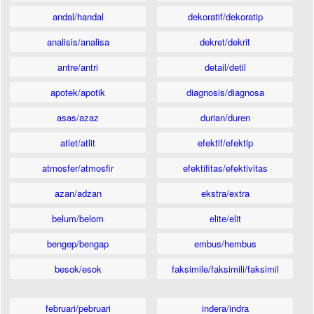
andal/handal
dekoratif/dekoratip
analisis/analisa
dekret/dekrit
antre/antri
detail/detil
apotek/apotik
diagnosis/diagnosa
asas/azaz
durian/duren
atlet/atlit
efektif/efektip
atmosfer/atmosfir
efektifitas/efektivitas
azan/adzan
ekstra/extra
belum/belom
elite/elit
bengep/bengap
embus/hembus
besok/esok
faksimile/faksimili/faksimil
februari/pebruari
indera/indra