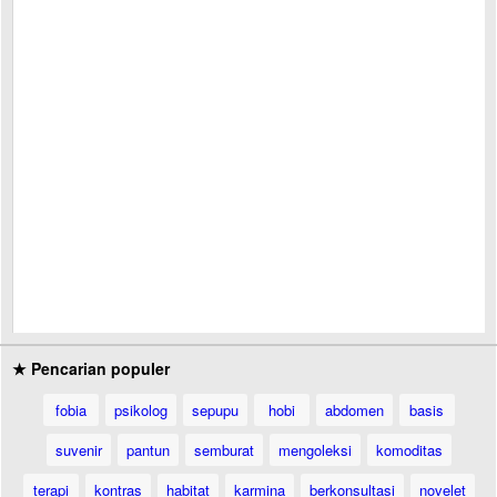
★ Pencarian populer
fobia
psikolog
sepupu
hobi
abdomen
basis
suvenir
pantun
semburat
mengoleksi
komoditas
terapi
kontras
habitat
karmina
berkonsultasi
novelet