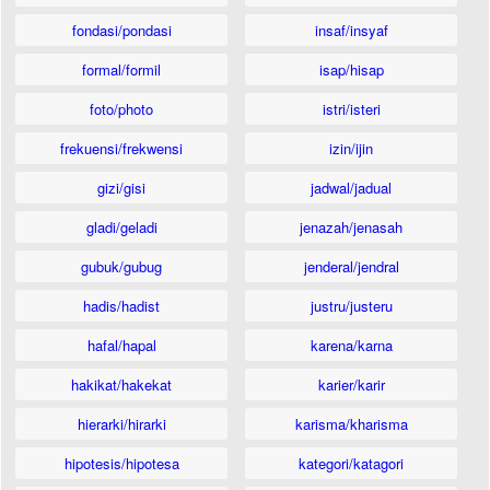
fondasi/pondasi
insaf/insyaf
formal/formil
isap/hisap
foto/photo
istri/isteri
frekuensi/frekwensi
izin/ijin
gizi/gisi
jadwal/jadual
gladi/geladi
jenazah/jenasah
gubuk/gubug
jenderal/jendral
hadis/hadist
justru/justeru
hafal/hapal
karena/karna
hakikat/hakekat
karier/karir
hierarki/hirarki
karisma/kharisma
hipotesis/hipotesa
kategori/katagori