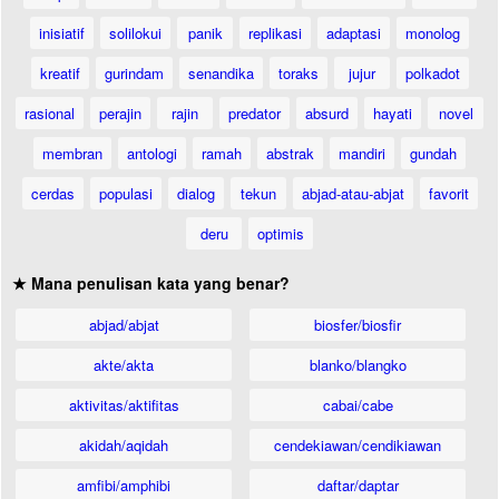
inisiatif
solilokui
panik
replikasi
adaptasi
monolog
kreatif
gurindam
senandika
toraks
jujur
polkadot
rasional
perajin
rajin
predator
absurd
hayati
novel
membran
antologi
ramah
abstrak
mandiri
gundah
cerdas
populasi
dialog
tekun
abjad-atau-abjat
favorit
deru
optimis
★ Mana penulisan kata yang benar?
abjad/abjat
biosfer/biosfir
akte/akta
blanko/blangko
aktivitas/aktifitas
cabai/cabe
akidah/aqidah
cendekiawan/cendikiawan
amfibi/amphibi
daftar/daptar