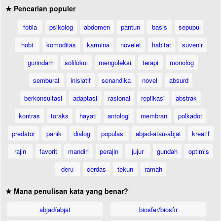
★ Pencarian populer
fobia
psikolog
abdomen
pantun
basis
sepupu
hobi
komoditas
karmina
novelet
habitat
suvenir
gurindam
solilokui
mengoleksi
terapi
monolog
semburat
inisiatif
senandika
novel
absurd
berkonsultasi
adaptasi
rasional
replikasi
abstrak
kontras
toraks
hayati
antologi
membran
polkadot
predator
panik
dialog
populasi
abjad-atau-abjat
kreatif
rajin
favorit
mandiri
perajin
jujur
gundah
optimis
deru
cerdas
tekun
ramah
★ Mana penulisan kata yang benar?
abjad/abjat
biosfer/biosfir