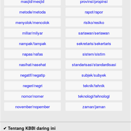
masjid/mesjid
provinsi/propinsi
metode/metoda
rapot/rapor
menyolok/mencolok
risiko/resiko
miliar/milyar
sariawan/seriawan
nampak/tampak
sekretaris/sekertaris
napas/nafas
sistem/sistim
nasihat/nasehat
standarisasi/standardisasi
negatif/negatip
subjek/subyek
negeri/negri
teknik/tehnik
nomor/nomer
teknologi/tehnologi
november/nopember
zaman/jaman
✔ Tentang KBBI daring ini