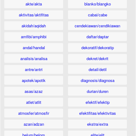
akte/akta
blanko/blangko
aktivitas/aktifitas
cabai/cabe
akidah/aqidah
cendekiawan/cendikiawan
amfibi/amphibi
daftar/daptar
andal/handal
dekoratif/dekoratip
analisis/analisa
dekret/dekrit
antre/antri
detail/detil
apotek/apotik
diagnosis/diagnosa
asas/azaz
durian/duren
atlet/atlit
efektif/efektip
atmosfer/atmosfir
efektifitas/efektivitas
azan/adzan
ekstra/extra
belum/belom
elite/elit