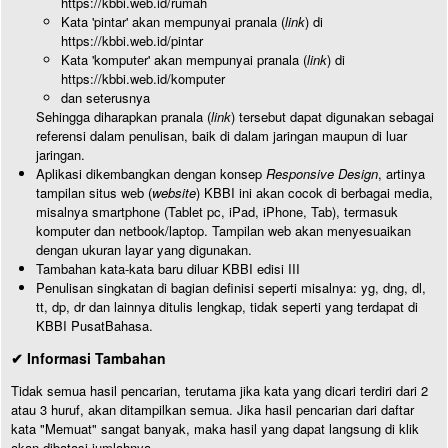
https://kbbi.web.id/rumah
Kata 'pintar' akan mempunyai pranala (
link
) di
https://kbbi.web.id/pintar
Kata 'komputer' akan mempunyai pranala (
link
) di
https://kbbi.web.id/komputer
dan seterusnya
Sehingga diharapkan pranala (
link
) tersebut dapat digunakan sebagai
referensi dalam penulisan, baik di dalam jaringan maupun di luar
jaringan.
Aplikasi dikembangkan dengan konsep
Responsive Design
, artinya
tampilan situs web (
website
) KBBI ini akan cocok di berbagai media,
misalnya smartphone (Tablet pc, iPad, iPhone, Tab), termasuk
komputer dan netbook/laptop. Tampilan web akan menyesuaikan
dengan ukuran layar yang digunakan.
Tambahan kata-kata baru diluar KBBI edisi III
Penulisan singkatan di bagian definisi seperti misalnya: yg, dng, dl,
tt, dp, dr dan lainnya ditulis lengkap, tidak seperti yang terdapat di
KBBI PusatBahasa.
✔ Informasi Tambahan
Tidak semua hasil pencarian, terutama jika kata yang dicari terdiri dari 2
atau 3 huruf, akan ditampilkan semua. Jika hasil pencarian dari daftar
kata "Memuat" sangat banyak, maka hasil yang dapat langsung di klik
akan dibatasi jumlahnya.