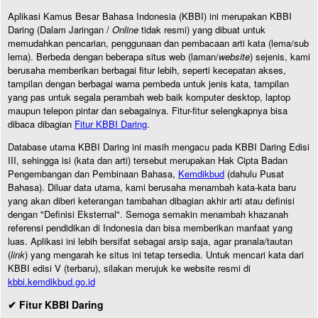
Aplikasi Kamus Besar Bahasa Indonesia (KBBI) ini merupakan KBBI
Daring (Dalam Jaringan /
Online
tidak resmi) yang dibuat untuk
memudahkan pencarian, penggunaan dan pembacaan arti kata (lema/sub
lema). Berbeda dengan beberapa situs web (laman/
website
) sejenis, kami
berusaha memberikan berbagai fitur lebih, seperti kecepatan akses,
tampilan dengan berbagai warna pembeda untuk jenis kata, tampilan
yang pas untuk segala perambah web baik komputer desktop, laptop
maupun telepon pintar dan sebagainya. Fitur-fitur selengkapnya bisa
dibaca dibagian
Fitur KBBI Daring
.
Database utama KBBI Daring ini masih mengacu pada KBBI Daring Edisi
III, sehingga isi (kata dan arti) tersebut merupakan Hak Cipta Badan
Pengembangan dan Pembinaan Bahasa,
Kemdikbud
(dahulu Pusat
Bahasa). Diluar data utama, kami berusaha menambah kata-kata baru
yang akan diberi keterangan tambahan dibagian akhir arti atau definisi
dengan "Definisi Eksternal". Semoga semakin menambah khazanah
referensi pendidikan di Indonesia dan bisa memberikan manfaat yang
luas. Aplikasi ini lebih bersifat sebagai arsip saja, agar pranala/tautan
(
link
) yang mengarah ke situs ini tetap tersedia. Untuk mencari kata dari
KBBI edisi V (terbaru), silakan merujuk ke website resmi di
kbbi.kemdikbud.go.id
✔ Fitur KBBI Daring