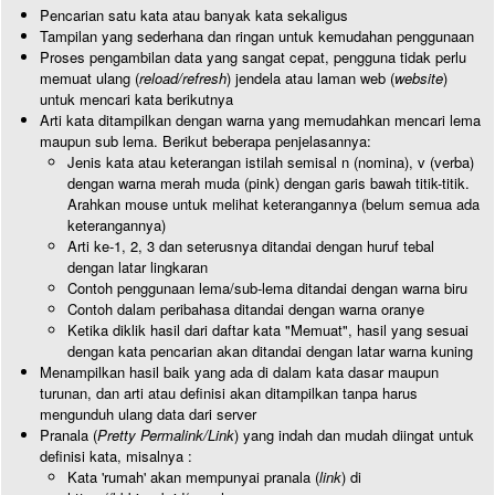
Pencarian satu kata atau banyak kata sekaligus
Tampilan yang sederhana dan ringan untuk kemudahan penggunaan
Proses pengambilan data yang sangat cepat, pengguna tidak perlu
memuat ulang (
reload/refresh
) jendela atau laman web (
website
)
untuk mencari kata berikutnya
Arti kata ditampilkan dengan warna yang memudahkan mencari lema
maupun sub lema. Berikut beberapa penjelasannya:
Jenis kata atau keterangan istilah semisal n (nomina), v (verba)
dengan warna merah muda (pink) dengan garis bawah titik-titik.
Arahkan mouse untuk melihat keterangannya (belum semua ada
keterangannya)
Arti ke-1, 2, 3 dan seterusnya ditandai dengan huruf tebal
dengan latar lingkaran
Contoh penggunaan lema/sub-lema ditandai dengan warna biru
Contoh dalam peribahasa ditandai dengan warna oranye
Ketika diklik hasil dari daftar kata "Memuat", hasil yang sesuai
dengan kata pencarian akan ditandai dengan latar warna kuning
Menampilkan hasil baik yang ada di dalam kata dasar maupun
turunan, dan arti atau definisi akan ditampilkan tanpa harus
mengunduh ulang data dari server
Pranala (
Pretty Permalink/Link
) yang indah dan mudah diingat untuk
definisi kata, misalnya :
Kata 'rumah' akan mempunyai pranala (
link
) di