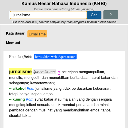
Kamus Besar Bahasa Indonesia (KBBI)
Kamus versi online/daring (dalam jaringan)
?
Bisa lebih dari satu, contoh:
ambyar,terjemah,integritas,sinonim,efektif,analisis
Kata dasar
jurnalisme
Memuat
Pranala (
link
):
https://kbbi.web.id/jurnalisme
jurnalisme
/jur·na·lis·me/
n
pekerjaan mengumpulkan,
menulis, mengedit, dan menerbitkan berita dalam surat kabar dan
sebagainya; kewartawanan;
-- alkohol
Kom
jurnalisme yang tidak berdasarkan kebenaran,
tetapi hanya isapan jempol;
-- kuning
Kom
surat kabar atau majalah yang dengan sengaja
mengeksploitasi sesuatu untuk merebut perhatian dan minat
pembaca dengan muslihat yang membangkitkan emosi tanpa
disertai fakta