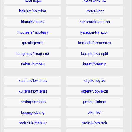
hafal/hapal
karena/karna
hakikat/hakekat
karier/karir
hierarki/hirarki
karisma/kharisma
hipotesis/hipotesa
kategori/katagori
ijazah/ijasah
komoditi/komoditas
imaginasi/imajinasi
komplet/komplit
imbau/himbau
kreatif/kreatip
kualitas/kwalitas
objek/obyek
kuitansi/kwitansi
objektif/obyektif
lembap/lembab
paham/faham
lubang/lobang
pikir/fikir
makhluk/mahluk
praktik/praktek