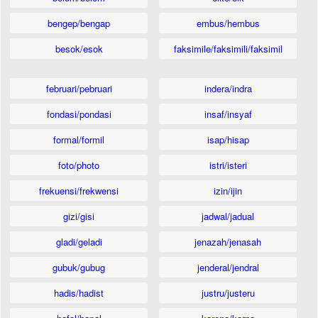
bengep/bengap
embus/hembus
besok/esok
faksimile/faksimili/faksimil
februari/pebruari
indera/indra
fondasi/pondasi
insaf/insyaf
formal/formil
isap/hisap
foto/photo
istri/isteri
frekuensi/frekwensi
izin/ijin
gizi/gisi
jadwal/jadual
gladi/geladi
jenazah/jenasah
gubuk/gubug
jenderal/jendral
hadis/hadist
justru/justeru