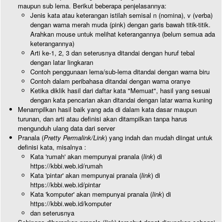
maupun sub lema. Berikut beberapa penjelasannya:
Jenis kata atau keterangan istilah semisal n (nomina), v (verba)
dengan warna merah muda (pink) dengan garis bawah titik-titik.
Arahkan mouse untuk melihat keterangannya (belum semua ada
keterangannya)
Arti ke-1, 2, 3 dan seterusnya ditandai dengan huruf tebal
dengan latar lingkaran
Contoh penggunaan lema/sub-lema ditandai dengan warna biru
Contoh dalam peribahasa ditandai dengan warna oranye
Ketika diklik hasil dari daftar kata "Memuat", hasil yang sesuai
dengan kata pencarian akan ditandai dengan latar warna kuning
Menampilkan hasil baik yang ada di dalam kata dasar maupun
turunan, dan arti atau definisi akan ditampilkan tanpa harus
mengunduh ulang data dari server
Pranala (
Pretty Permalink/Link
) yang indah dan mudah diingat untuk
definisi kata, misalnya :
Kata 'rumah' akan mempunyai pranala (
link
) di
https://kbbi.web.id/rumah
Kata 'pintar' akan mempunyai pranala (
link
) di
https://kbbi.web.id/pintar
Kata 'komputer' akan mempunyai pranala (
link
) di
https://kbbi.web.id/komputer
dan seterusnya