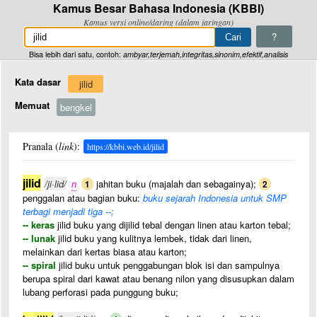
Kamus Besar Bahasa Indonesia (KBBI)
Kamus versi online/daring (dalam jaringan)
?
Bisa lebih dari satu, contoh:
ambyar,terjemah,integritas,sinonim,efektif,analisis
Kata dasar
jilid
Memuat
bengkel
Pranala (
link
):
https://kbbi.web.id/jilid
jilid
/ji·lid/
n
jahitan buku (majalah dan sebagainya);
1
2
penggalan atau bagian buku:
buku sejarah Indonesia untuk SMP
terbagi menjadi tiga --;
-- keras
jilid buku yang dijilid tebal dengan linen atau karton tebal;
-- lunak
jilid buku yang kulitnya lembek, tidak dari linen,
melainkan dari kertas biasa atau karton;
-- spiral
jilid buku untuk penggabungan blok isi dan sampulnya
berupa spiral dari kawat atau benang nilon yang disusupkan dalam
lubang perforasi pada punggung buku;