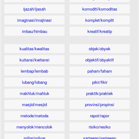
ijazah/ijasah
komoditi/komoditas
imaginasi/imajinasi
komplet/komplit
imbau/himbau
kreatif/kreatip
kualitas/kwalitas
objek/obyek
kuitansi/kwitansi
objektif/obyektif
lembap/lembab
paham/faham
lubang/lobang
pikir/fikir
makhluk/mahluk
praktik/praktek
masjid/mesjid
provinsi/propinsi
metode/metoda
rapot/rapor
menyolok/mencolok
risiko/resiko
miliar/milyar
sariawan/seriawan