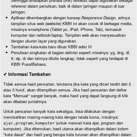
Sehingga diharapkan pranala (
link
) tersebut dapat digunakan sebagai
referensi dalam penulisan, baik di dalam jaringan maupun di luar
jaringan.
Aplikasi dikembangkan dengan konsep
Responsive Design
, artinya
tampilan situs web (
website
) KBBI ini akan cocok di berbagai media,
misalnya smartphone (Tablet pc, iPad, iPhone, Tab), termasuk
komputer dan netbook/laptop. Tampilan web akan menyesuaikan
dengan ukuran layar yang digunakan.
Tambahan kata-kata baru diluar KBBI edisi III
Penulisan singkatan di bagian definisi seperti misalnya: yg, dng, dl,
tt, dp, dr dan lainnya ditulis lengkap, tidak seperti yang terdapat di
KBBI PusatBahasa.
✔ Informasi Tambahan
Tidak semua hasil pencarian, terutama jika kata yang dicari terdiri dari 2
atau 3 huruf, akan ditampilkan semua. Jika hasil pencarian dari daftar
kata "Memuat" sangat banyak, maka hasil yang dapat langsung di klik
akan dibatasi jumlahnya.
Untuk pencarian banyak kata sekaligus, bisa dilakukan dengan
memisahkan masing-masing kata dengan tanda koma, misalnya:
(untuk mencari kata ajar, program dan
ajar,program,komputer
komputer). Jika ditemukan, hasil utama akan ditampilkan dalam kolom
"kata dasar" dan hasil yang berupa kata turunan akan ditampilkan dalam