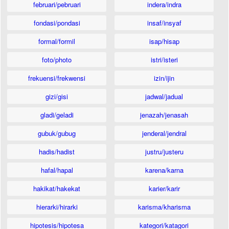
februari/pebruari
indera/indra
fondasi/pondasi
insaf/insyaf
formal/formil
isap/hisap
foto/photo
istri/isteri
frekuensi/frekwensi
izin/ijin
gizi/gisi
jadwal/jadual
gladi/geladi
jenazah/jenasah
gubuk/gubug
jenderal/jendral
hadis/hadist
justru/justeru
hafal/hapal
karena/karna
hakikat/hakekat
karier/karir
hierarki/hirarki
karisma/kharisma
hipotesis/hipotesa
kategori/katagori