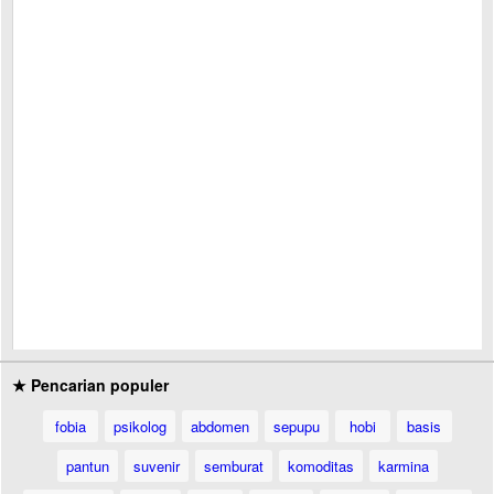
★ Pencarian populer
fobia
psikolog
abdomen
sepupu
hobi
basis
pantun
suvenir
semburat
komoditas
karmina