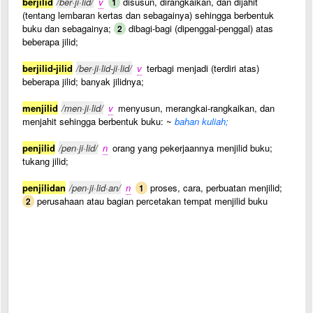
berjilid
/ber·ji·lid/
v
disusun, dirangkaikan, dan dijahit
1
(tentang lembaran kertas dan sebagainya) sehingga berbentuk
buku dan sebagainya;
dibagi-bagi (dipenggal-penggal) atas
2
beberapa jilid;
berjilid-jilid
/ber·ji·lid-ji·lid/
v
terbagi menjadi (terdiri atas)
beberapa jilid; banyak jilidnya;
menjilid
/men·ji·lid/
v
menyusun, merangkai-rangkaikan, dan
menjahit sehingga berbentuk buku: ~
bahan kuliah;
penjilid
/pen·ji·lid/
n
orang yang pekerjaannya menjilid buku;
tukang jilid;
penjilidan
/pen·ji·lid·an/
n
proses, cara, perbuatan menjilid;
1
perusahaan atau bagian percetakan tempat menjilid buku
2