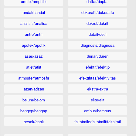
amfibi/amphibi
daftar/daptar
andal/handal
dekoratif/dekoratip
analisis/analisa
dekret/dekrit
antre/antri
detail/detil
apotek/apotik
diagnosis/diagnosa
asas/azaz
durian/duren
atlet/atlit
efektif/efektip
atmosfer/atmosfir
efektifitas/efektivitas
azan/adzan
ekstra/extra
belum/belom
elite/elit
bengep/bengap
embus/hembus
besok/esok
faksimile/faksimili/faksimil