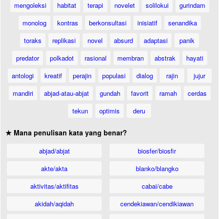
mengoleksi
habitat
terapi
novelet
solilokui
gurindam
monolog
kontras
berkonsultasi
inisiatif
senandika
toraks
replikasi
novel
absurd
adaptasi
panik
predator
polkadot
rasional
membran
abstrak
hayati
antologi
kreatif
perajin
populasi
dialog
rajin
jujur
mandiri
abjad-atau-abjat
gundah
favorit
ramah
cerdas
tekun
optimis
deru
★ Mana penulisan kata yang benar?
abjad/abjat
biosfer/biosfir
akte/akta
blanko/blangko
aktivitas/aktifitas
cabai/cabe
akidah/aqidah
cendekiawan/cendikiawan