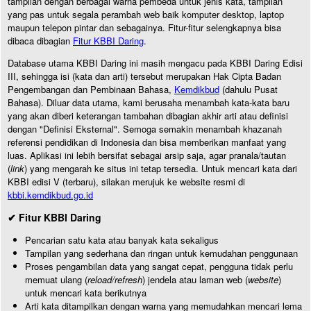
tampilan dengan berbagai warna pembeda untuk jenis kata, tampilan
yang pas untuk segala perambah web baik komputer desktop, laptop
maupun telepon pintar dan sebagainya. Fitur-fitur selengkapnya bisa
dibaca dibagian
Fitur KBBI Daring
.
Database utama KBBI Daring ini masih mengacu pada KBBI Daring Edisi
III, sehingga isi (kata dan arti) tersebut merupakan Hak Cipta Badan
Pengembangan dan Pembinaan Bahasa,
Kemdikbud
(dahulu Pusat
Bahasa). Diluar data utama, kami berusaha menambah kata-kata baru
yang akan diberi keterangan tambahan dibagian akhir arti atau definisi
dengan "Definisi Eksternal". Semoga semakin menambah khazanah
referensi pendidikan di Indonesia dan bisa memberikan manfaat yang
luas. Aplikasi ini lebih bersifat sebagai arsip saja, agar pranala/tautan
(
link
) yang mengarah ke situs ini tetap tersedia. Untuk mencari kata dari
KBBI edisi V (terbaru), silakan merujuk ke website resmi di
kbbi.kemdikbud.go.id
✔ Fitur KBBI Daring
Pencarian satu kata atau banyak kata sekaligus
Tampilan yang sederhana dan ringan untuk kemudahan penggunaan
Proses pengambilan data yang sangat cepat, pengguna tidak perlu
memuat ulang (
reload/refresh
) jendela atau laman web (
website
)
untuk mencari kata berikutnya
Arti kata ditampilkan dengan warna yang memudahkan mencari lema