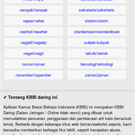
nampak/tampak
sekretaris/sekertaris
napas/nafas
sistem/sistim
nasihat/nasehat
standarisasi/standardisasi
negatif/negatip
subjek/subyek
negeri/negri
teknik/tehnik
nomor/nomer
teknologi/tehnologi
november/nopember
zaman/jaman
✔ Tentang KBBI daring ini
Aplikasi Kamus Besar Bahasa Indonesia (KBBI) ini merupakan KBBI
Daring (Dalam Jaringan /
Online
tidak resmi) yang dibuat untuk
memudahkan pencarian, penggunaan dan pembacaan arti kata (lema/sub
lema). Berbeda dengan beberapa situs web (laman/
website
) sejenis, kami
berusaha memberikan berbagai fitur lebih, seperti kecepatan akses,