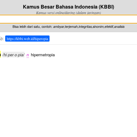
Kamus Besar Bahasa Indonesia (KBBI)
Kamus versi online/daring (dalam jaringan)
Bisa lebih dari satu, contoh:
ambyar,terjemah,integritas,sinonim,efektif,analisis
k
):
https://kbbi.web.id/hiperopia
a
/hi·per·o·pia/
n
hipermetropia