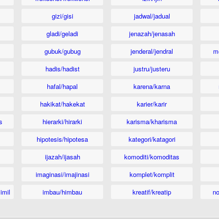
gizi/gisi
jadwal/jadual
gladi/geladi
jenazah/jenasah
gubuk/gubug
jenderal/jendral
m
hadis/hadist
justru/justeru
hafal/hapal
karena/karna
hakikat/hakekat
karier/karir
s
hierarki/hirarki
karisma/kharisma
hipotesis/hipotesa
kategori/katagori
ijazah/ijasah
komoditi/komoditas
imaginasi/imajinasi
komplet/komplit
imil
imbau/himbau
kreatif/kreatip
n