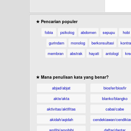
★ Pencarian populer
fobia
psikolog
abdomen
sepupu
hobi
gurindam
monolog
berkonsultasi
kontr
membran
abstrak
hayati
antologi
kre
★ Mana penulisan kata yang benar?
abjad/abjat
biosfer/biosfir
akte/akta
blanko/blangko
aktivitas/aktifitas
cabai/cabe
akidah/aqidah
cendekiawan/cendikia
amfibi/amphibi
daftar/daptar