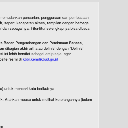
uk memudahkan pencarian, penggunaan dan pembacaan
ih, seperti kecepatan akses, tampilan dengan berbagai
dan sebagainya. Fitur-fitur selengkapnya bisa dibaca
 Cipta Badan Pengembangan dan Pembinaan Bahasa,
ibagian akhir arti atau definisi dengan "Definisi
ni lebih bersifat sebagai arsip saja, agar
bsite resmi di
kbbi.kemdikbud.go.id
te
) untuk mencari kata berikutnya
titik. Arahkan mouse untuk melihat keterangannya (belum
ng