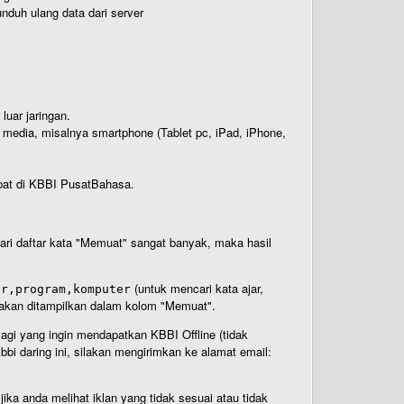
nduh ulang data dari server
luar jaringan.
i media, misalnya smartphone (Tablet pc, iPad, iPhone,
rdapat di KBBI PusatBahasa.
 dari daftar kata "Memuat" sangat banyak, maka hasil
(untuk mencari kata ajar,
ar,program,komputer
n akan ditampilkan dalam kolom "Memuat".
Bagi yang ingin mendapatkan KBBI Offline (tidak
bi daring ini, silakan mengirimkan ke alamat email:
ika anda melihat iklan yang tidak sesuai atau tidak