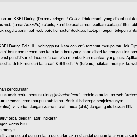
rupakan KBBI Daring (Dalam Jaringan /
Online
tidak resmi) yang dibuat unt
us web (laman/
website
) sejenis, kami berusaha memberikan berbagai fitur leb
uk segala perambah web baik komputer desktop, laptop maupun telepon pintar 
BI Daring Edisi III, sehingga isi (kata dan arti) tersebut merupakan Hak
ami berusaha menambah kata-kata baru yang akan diberi keterangan tambahan d
 pendidikan di Indonesia dan bisa memberikan manfaat yang luas. Aplikasi i
rsedia. Untuk mencari kata dari KBBI edisi V (terbaru), silakan merujuk ke we
ahan penggunaan
una tidak perlu memuat ulang (
reload/refresh
) jendela atau laman web (
websi
kan mencari lema maupun sub lema. Berikut beberapa penjelasannya:
nomina), v (verba) dengan warna merah muda (pink) dengan garis bawah titik-
uruf tebal dengan latar lingkaran
gan warna biru
a oranye
hasil yang sesuai dengan kata pencarian akan ditandai dengan latar warna kuni