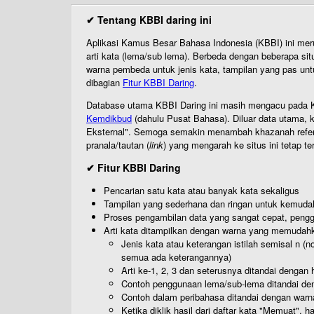
✔ Tentang KBBI daring ini
Aplikasi Kamus Besar Bahasa Indonesia (KBBI) ini me
arti kata (lema/sub lema). Berbeda dengan beberapa sit
warna pembeda untuk jenis kata, tampilan yang pas unt
dibagian
Fitur KBBI Daring
.
Database utama KBBI Daring ini masih mengacu pada KB
Kemdikbud
(dahulu Pusat Bahasa). Diluar data utama, k
Eksternal". Semoga semakin menambah khazanah referensi
pranala/tautan (
link
) yang mengarah ke situs ini tetap te
✔ Fitur KBBI Daring
Pencarian satu kata atau banyak kata sekaligus
Tampilan yang sederhana dan ringan untuk kemud
Proses pengambilan data yang sangat cepat, pengg
Arti kata ditampilkan dengan warna yang memudah
Jenis kata atau keterangan istilah semisal n (
semua ada keterangannya)
Arti ke-1, 2, 3 dan seterusnya ditandai dengan h
Contoh penggunaan lema/sub-lema ditandai den
Contoh dalam peribahasa ditandai dengan warn
Ketika diklik hasil dari daftar kata "Memuat", 