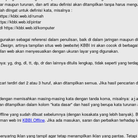
r maupun turunan, dan arti atau definisi akan ditampilkan tanpa harus mengu
h diingat untuk definisi kata, misalnya :
 https://kbbi.web.id/rumah
https://kbbi.web.id/pintar
 di https://kbbi.web.id/komputer
igunakan sebagai referensi dalam penulisan, baik di dalam jaringan maupun di 
 Design
, artinya tampilan situs web (
website
) KBBI ini akan cocok di berbaga
ilan web akan menyesuaikan dengan ukuran layar yang digunakan.
nya: yg, dng, dl, tt, dp, dr dan lainnya ditulis lengkap, tidak seperti yang te
cari terdiri dari 2 atau 3 huruf, akan ditampilkan semua. Jika hasil pencarian
an dengan memisahkan masing-masing kata dengan tanda koma, misalnya:
aj
an ditampilkan dalam kolom "kata dasar" dan hasil yang berupa kata turuna
I Offline yang sudah dibuat sebelumnya (dengan kosakata yang lebih banyak). 
aman web ini
KBBI Offline
. Jika ada masukan, saran dan perbaikan terhadap kb
nyaring iklan yang tampil agar tetap menampilkan iklan yang pantas. Tetapi j