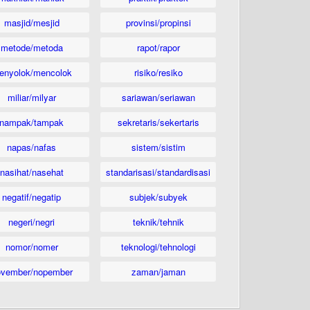
masjid/mesjid
provinsi/propinsi
metode/metoda
rapot/rapor
enyolok/mencolok
risiko/resiko
miliar/milyar
sariawan/seriawan
nampak/tampak
sekretaris/sekertaris
napas/nafas
sistem/sistim
nasihat/nasehat
standarisasi/standardisasi
negatif/negatip
subjek/subyek
negeri/negri
teknik/tehnik
nomor/nomer
teknologi/tehnologi
ovember/nopember
zaman/jaman