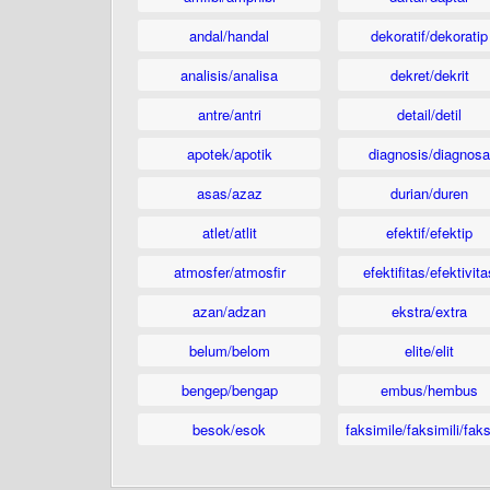
andal/handal
dekoratif/dekoratip
analisis/analisa
dekret/dekrit
antre/antri
detail/detil
apotek/apotik
diagnosis/diagnosa
asas/azaz
durian/duren
atlet/atlit
efektif/efektip
atmosfer/atmosfir
efektifitas/efektivita
azan/adzan
ekstra/extra
belum/belom
elite/elit
bengep/bengap
embus/hembus
besok/esok
faksimile/faksimili/faks