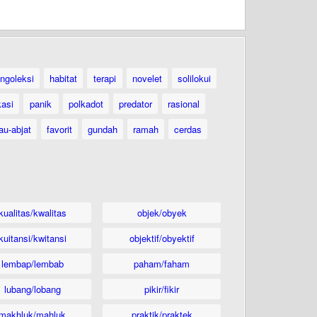
ngoleksi
habitat
terapi
novelet
solilokui
kasi
panik
polkadot
predator
rasional
au-abjat
favorit
gundah
ramah
cerdas
kualitas/kwalitas
objek/obyek
kuitansi/kwitansi
objektif/obyektif
lembap/lembab
paham/faham
lubang/lobang
pikir/fikir
makhluk/mahluk
praktik/praktek