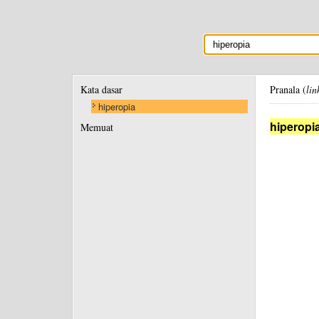
Kata dasar
Pranala (
lin
hiperopia
hiperopi
Memuat