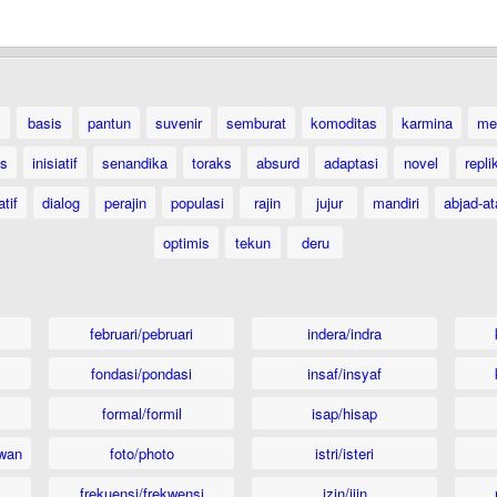
basis
pantun
suvenir
semburat
komoditas
karmina
me
as
inisiatif
senandika
toraks
absurd
adaptasi
novel
repli
atif
dialog
perajin
populasi
rajin
jujur
mandiri
abjad-at
optimis
tekun
deru
februari/pebruari
indera/indra
fondasi/pondasi
insaf/insyaf
formal/formil
isap/hisap
wan
foto/photo
istri/isteri
frekuensi/frekwensi
izin/ijin