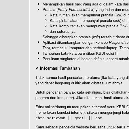
Menampilkan hasil baik yang ada di dalam kata dasa
Pranala (
Pretty Permalink/Link
) yang indah dan muda
Kata 'rumah' akan mempunyai pranala (
link
) di
Kata 'pintar' akan mempunyai pranala (
link
) di 
Kata 'komputer' akan mempunyai pranala (
link
)
dan seterusnya
Sehingga diharapkan pranala (
link
) tersebut dapat d
Aplikasi dikembangkan dengan konsep
Responsive
Tab), termasuk komputer dan netbook/laptop. Tamp
Tambahan kata-kata baru diluar KBBI edisi III
Penulisan singkatan di bagian definisi seperti misal
✔ Informasi Tambahan
Tidak semua hasil pencarian, terutama jika kata yang di
yang dapat langsung di klik akan dibatasi jumlahnya.
Untuk pencarian banyak kata sekaligus, bisa dilakuk
program dan komputer). Jika ditemukan, hasil utama ak
Edisi online/daring ini merupakan alternatif versi KBB
memerlukan koneksi internet), silakan mengunjungi hal
ebta.setiawan || gmail || com
Kami sebagai pengelola website berusaha untuk terus me