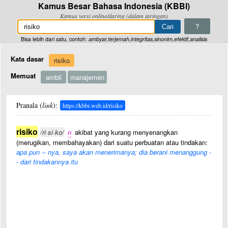
Kamus Besar Bahasa Indonesia (KBBI)
Kamus versi online/daring (dalam jaringan)
?
Bisa lebih dari satu, contoh:
ambyar,terjemah,integritas,sinonim,efektif,analisis
Kata dasar
risiko
Memuat
ambil
manajemen
Pranala (
link
):
https://kbbi.web.id/risiko
risiko
/ri·si·ko/
n
akibat yang kurang menyenangkan
(merugikan, membahayakan) dari suatu perbuatan atau tindakan:
apa pun -- nya, saya akan menerimanya; dia berani menanggung -
- dari tindakannya itu