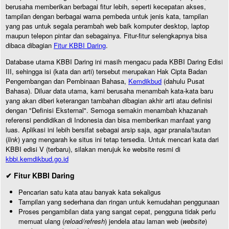
berusaha memberikan berbagai fitur lebih, seperti kecepatan akses,
tampilan dengan berbagai warna pembeda untuk jenis kata, tampilan
yang pas untuk segala perambah web baik komputer desktop, laptop
maupun telepon pintar dan sebagainya. Fitur-fitur selengkapnya bisa
dibaca dibagian
Fitur KBBI Daring
.
Database utama KBBI Daring ini masih mengacu pada KBBI Daring Edisi
III, sehingga isi (kata dan arti) tersebut merupakan Hak Cipta Badan
Pengembangan dan Pembinaan Bahasa,
Kemdikbud
(dahulu Pusat
Bahasa). Diluar data utama, kami berusaha menambah kata-kata baru
yang akan diberi keterangan tambahan dibagian akhir arti atau definisi
dengan "Definisi Eksternal". Semoga semakin menambah khazanah
referensi pendidikan di Indonesia dan bisa memberikan manfaat yang
luas. Aplikasi ini lebih bersifat sebagai arsip saja, agar pranala/tautan
(
link
) yang mengarah ke situs ini tetap tersedia. Untuk mencari kata dari
KBBI edisi V (terbaru), silakan merujuk ke website resmi di
kbbi.kemdikbud.go.id
✔ Fitur KBBI Daring
Pencarian satu kata atau banyak kata sekaligus
Tampilan yang sederhana dan ringan untuk kemudahan penggunaan
Proses pengambilan data yang sangat cepat, pengguna tidak perlu
memuat ulang (
reload/refresh
) jendela atau laman web (
website
)