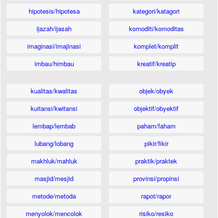
hipotesis/hipotesa
kategori/katagori
ijazah/ijasah
komoditi/komoditas
imaginasi/imajinasi
komplet/komplit
imbau/himbau
kreatif/kreatip
kualitas/kwalitas
objek/obyek
kuitansi/kwitansi
objektif/obyektif
lembap/lembab
paham/faham
lubang/lobang
pikir/fikir
makhluk/mahluk
praktik/praktek
masjid/mesjid
provinsi/propinsi
metode/metoda
rapot/rapor
menyolok/mencolok
risiko/resiko