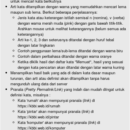
untuk mencari kata berikutnya
Arti kata ditampilkan dengan warna yang memudahkan mencari lema
maupun sub lema. Berikut beberapa penjelasannya:
Jenis kata atau keterangan istilah semisal n (nomina), v (verba)
dengan warna merah muda (pink) dengan garis bawah titik-titik.
Arahkan mouse untuk melihat keterangannya (belum semua ada
keterangannya)
Arti ke-1, 2, 3 dan seterusnya ditandai dengan huruf tebal
dengan latar lingkaran
Contoh penggunaan lema/sub-lema ditandai dengan warna biru
Contoh dalam peribahasa ditandai dengan warna oranye
Ketika diklik hasil dari daftar kata "Memuat", hasil yang sesuai
dengan kata pencarian akan ditandai dengan latar warna kuning
Menampilkan hasil baik yang ada di dalam kata dasar maupun
turunan, dan arti atau definisi akan ditampilkan tanpa harus
mengunduh ulang data dari server
Pranala (
Pretty Permalink/Link
) yang indah dan mudah diingat untuk
definisi kata, misalnya :
Kata 'rumah' akan mempunyai pranala (
link
) di
https://kbbi.web.id/rumah
Kata 'pintar' akan mempunyai pranala (
link
) di
https://kbbi.web.id/pintar
Kata 'komputer' akan mempunyai pranala (
link
) di
https://kbbi.web.id/komputer