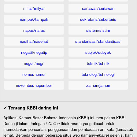
miliar/milyar
sariawan/seriawan
nampak/tampak
sekretaris/sekertaris
napas/nafas
sistem/sistim
nasihat/nasehat
standarisasi/standardisasi
negatif/negatip
subjek/subyek
negeri/negri
teknik/tehnik
nomor/nomer
teknologi/tehnologi
november/nopember
zaman/jaman
✔ Tentang KBBI daring ini
Aplikasi Kamus Besar Bahasa Indonesia (KBBI) ini merupakan KBBI
Daring (Dalam Jaringan /
Online
tidak resmi) yang dibuat untuk
memudahkan pencarian, penggunaan dan pembacaan arti kata (lema/sub
lema). Berbeda dengan beberapa situs web (laman/
website
) sejenis, kami