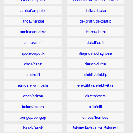
amfibi/amphibi
daftar/daptar
andal/handal
dekoratif/dekoratip
analisis/analisa
dekret/dekrit
antre/antri
detail/detil
apotek/apotik
diagnosis/diagnosa
asas/azaz
durian/duren
atlet/atlit
efektif/efektip
atmosfer/atmosfir
efektifitas/efektivitas
azan/adzan
ekstra/extra
belum/belom
elite/elit
bengep/bengap
embus/hembus
besok/esok
faksimile/faksimili/faksimil