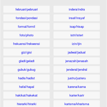
februari/pebruari
indera/indra
fondasi/pondasi
insaf/insyaf
formal/formil
isap/hisap
foto/photo
istri/isteri
frekuensi/frekwensi
izin/ijin
gizi/gisi
jadwal/jadual
gladi/geladi
jenazah/jenasah
gubuk/gubug
jenderal/jendral
hadis/hadist
justru/justeru
hafal/hapal
karena/karna
hakikat/hakekat
karier/karir
hierarki/hirarki
karisma/kharisma