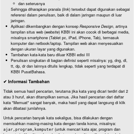
dan seterusnya
Sehingga diharapkan pranala (
link
) tersebut dapat digunakan sebagai
referensi dalam penulisan, baik di dalam jaringan maupun di luar
jaringan.
Aplikasi dikembangkan dengan konsep
Responsive Design
, artinya
tampilan situs web (
website
) KBBI ini akan cocok di berbagai media,
misalnya smartphone (Tablet pc, iPad, iPhone, Tab), termasuk
komputer dan netbook/laptop. Tampilan web akan menyesuaikan
dengan ukuran layar yang digunakan.
Tambahan kata-kata baru diluar KBBI edisi III
Penulisan singkatan di bagian definisi seperti misalnya: yg, dng, dl,
tt, dp, dr dan lainnya ditulis lengkap, tidak seperti yang terdapat di
KBBI PusatBahasa.
✔ Informasi Tambahan
Tidak semua hasil pencarian, terutama jika kata yang dicari terdiri dari 2
atau 3 huruf, akan ditampilkan semua. Jika hasil pencarian dari daftar
kata "Memuat" sangat banyak, maka hasil yang dapat langsung di klik
akan dibatasi jumlahnya.
Untuk pencarian banyak kata sekaligus, bisa dilakukan dengan
memisahkan masing-masing kata dengan tanda koma, misalnya:
(untuk mencari kata ajar, program dan
ajar,program,komputer