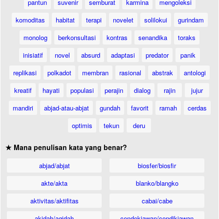
pantun
suvenir
semburat
karmina
mengoleksi
komoditas
habitat
terapi
novelet
solilokui
gurindam
monolog
berkonsultasi
kontras
senandika
toraks
inisiatif
novel
absurd
adaptasi
predator
panik
replikasi
polkadot
membran
rasional
abstrak
antologi
kreatif
hayati
populasi
perajin
dialog
rajin
jujur
mandiri
abjad-atau-abjat
gundah
favorit
ramah
cerdas
optimis
tekun
deru
★ Mana penulisan kata yang benar?
abjad/abjat
biosfer/biosfir
akte/akta
blanko/blangko
aktivitas/aktifitas
cabai/cabe
akidah/aqidah
cendekiawan/cendikiawan