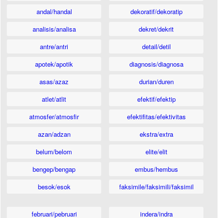
andal/handal
dekoratif/dekoratip
analisis/analisa
dekret/dekrit
antre/antri
detail/detil
apotek/apotik
diagnosis/diagnosa
asas/azaz
durian/duren
atlet/atlit
efektif/efektip
atmosfer/atmosfir
efektifitas/efektivitas
azan/adzan
ekstra/extra
belum/belom
elite/elit
bengep/bengap
embus/hembus
besok/esok
faksimile/faksimili/faksimil
februari/pebruari
indera/indra