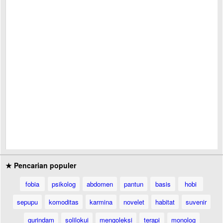
★ Pencarian populer
fobia
psikolog
abdomen
pantun
basis
hobi
sepupu
komoditas
karmina
novelet
habitat
suvenir
gurindam
solilokui
mengoleksi
terapi
monolog