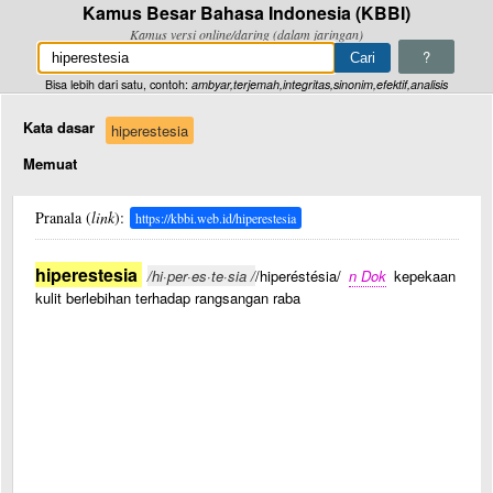
Kamus Besar Bahasa Indonesia (KBBI)
Kamus versi online/daring (dalam jaringan)
?
Bisa lebih dari satu, contoh:
ambyar,terjemah,integritas,sinonim,efektif,analisis
Kata dasar
hiperestesia
Memuat
Pranala (
link
):
https://kbbi.web.id/hiperestesia
hiperestesia
/hi·per·es·te·sia /
/hiperéstésia/
n Dok
kepekaan
kulit berlebihan terhadap rangsangan raba