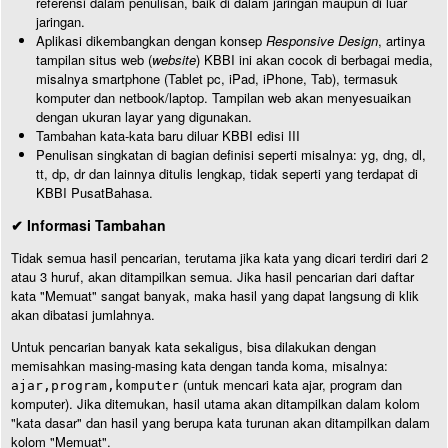
referensi dalam penulisan, baik di dalam jaringan maupun di luar
jaringan.
Aplikasi dikembangkan dengan konsep
Responsive Design
, artinya
tampilan situs web (
website
) KBBI ini akan cocok di berbagai media,
misalnya smartphone (Tablet pc, iPad, iPhone, Tab), termasuk
komputer dan netbook/laptop. Tampilan web akan menyesuaikan
dengan ukuran layar yang digunakan.
Tambahan kata-kata baru diluar KBBI edisi III
Penulisan singkatan di bagian definisi seperti misalnya: yg, dng, dl,
tt, dp, dr dan lainnya ditulis lengkap, tidak seperti yang terdapat di
KBBI PusatBahasa.
✔ Informasi Tambahan
Tidak semua hasil pencarian, terutama jika kata yang dicari terdiri dari 2
atau 3 huruf, akan ditampilkan semua. Jika hasil pencarian dari daftar
kata "Memuat" sangat banyak, maka hasil yang dapat langsung di klik
akan dibatasi jumlahnya.
Untuk pencarian banyak kata sekaligus, bisa dilakukan dengan
memisahkan masing-masing kata dengan tanda koma, misalnya:
(untuk mencari kata ajar, program dan
ajar,program,komputer
komputer). Jika ditemukan, hasil utama akan ditampilkan dalam kolom
"kata dasar" dan hasil yang berupa kata turunan akan ditampilkan dalam
kolom "Memuat".