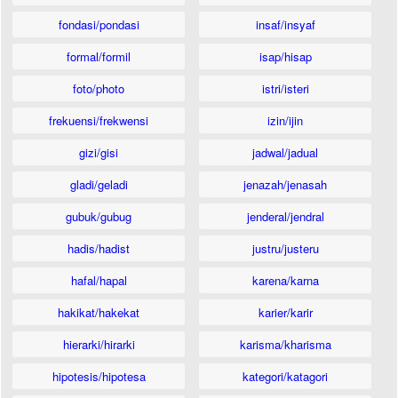
fondasi/pondasi
insaf/insyaf
formal/formil
isap/hisap
foto/photo
istri/isteri
frekuensi/frekwensi
izin/ijin
gizi/gisi
jadwal/jadual
gladi/geladi
jenazah/jenasah
gubuk/gubug
jenderal/jendral
hadis/hadist
justru/justeru
hafal/hapal
karena/karna
hakikat/hakekat
karier/karir
hierarki/hirarki
karisma/kharisma
hipotesis/hipotesa
kategori/katagori