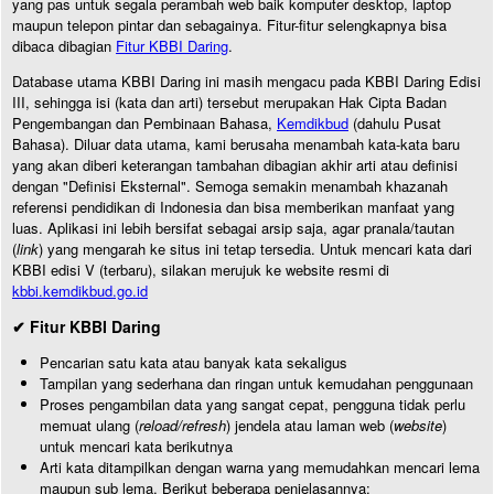
yang pas untuk segala perambah web baik komputer desktop, laptop
maupun telepon pintar dan sebagainya. Fitur-fitur selengkapnya bisa
dibaca dibagian
Fitur KBBI Daring
.
Database utama KBBI Daring ini masih mengacu pada KBBI Daring Edisi
III, sehingga isi (kata dan arti) tersebut merupakan Hak Cipta Badan
Pengembangan dan Pembinaan Bahasa,
Kemdikbud
(dahulu Pusat
Bahasa). Diluar data utama, kami berusaha menambah kata-kata baru
yang akan diberi keterangan tambahan dibagian akhir arti atau definisi
dengan "Definisi Eksternal". Semoga semakin menambah khazanah
referensi pendidikan di Indonesia dan bisa memberikan manfaat yang
luas. Aplikasi ini lebih bersifat sebagai arsip saja, agar pranala/tautan
(
link
) yang mengarah ke situs ini tetap tersedia. Untuk mencari kata dari
KBBI edisi V (terbaru), silakan merujuk ke website resmi di
kbbi.kemdikbud.go.id
✔ Fitur KBBI Daring
Pencarian satu kata atau banyak kata sekaligus
Tampilan yang sederhana dan ringan untuk kemudahan penggunaan
Proses pengambilan data yang sangat cepat, pengguna tidak perlu
memuat ulang (
reload/refresh
) jendela atau laman web (
website
)
untuk mencari kata berikutnya
Arti kata ditampilkan dengan warna yang memudahkan mencari lema
maupun sub lema. Berikut beberapa penjelasannya: