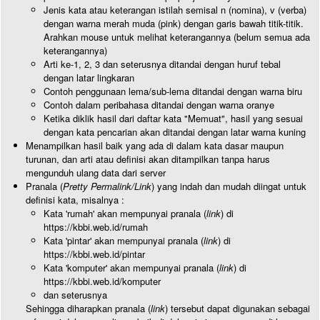
Jenis kata atau keterangan istilah semisal n (nomina), v (verba)
dengan warna merah muda (pink) dengan garis bawah titik-titik.
Arahkan mouse untuk melihat keterangannya (belum semua ada
keterangannya)
Arti ke-1, 2, 3 dan seterusnya ditandai dengan huruf tebal
dengan latar lingkaran
Contoh penggunaan lema/sub-lema ditandai dengan warna biru
Contoh dalam peribahasa ditandai dengan warna oranye
Ketika diklik hasil dari daftar kata "Memuat", hasil yang sesuai
dengan kata pencarian akan ditandai dengan latar warna kuning
Menampilkan hasil baik yang ada di dalam kata dasar maupun
turunan, dan arti atau definisi akan ditampilkan tanpa harus
mengunduh ulang data dari server
Pranala (
Pretty Permalink/Link
) yang indah dan mudah diingat untuk
definisi kata, misalnya :
Kata 'rumah' akan mempunyai pranala (
link
) di
https://kbbi.web.id/rumah
Kata 'pintar' akan mempunyai pranala (
link
) di
https://kbbi.web.id/pintar
Kata 'komputer' akan mempunyai pranala (
link
) di
https://kbbi.web.id/komputer
dan seterusnya
Sehingga diharapkan pranala (
link
) tersebut dapat digunakan sebagai