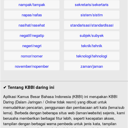
nampak/tampak
sekretaris/sekertaris
napas/nafas
sistem/sistim
nasihat/nasehat
standarisasi/standardisasi
negatif/negatip
subjek/subyek
negeri/negri
teknik/tehnik
nomor/nomer
teknologi/tehnologi
november/nopember
zaman/jaman
✔ Tentang KBBI daring ini
Aplikasi Kamus Besar Bahasa Indonesia (KBBI) ini merupakan KBBI
Daring (Dalam Jaringan /
Online
tidak resmi) yang dibuat untuk
memudahkan pencarian, penggunaan dan pembacaan arti kata (lema/sub
lema). Berbeda dengan beberapa situs web (laman/
website
) sejenis, kami
berusaha memberikan berbagai fitur lebih, seperti kecepatan akses,
tampilan dengan berbagai warna pembeda untuk jenis kata, tampilan