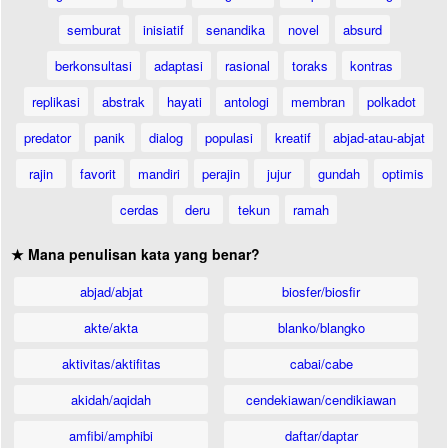
semburat
inisiatif
senandika
novel
absurd
berkonsultasi
adaptasi
rasional
toraks
kontras
replikasi
abstrak
hayati
antologi
membran
polkadot
predator
panik
dialog
populasi
kreatif
abjad-atau-abjat
rajin
favorit
mandiri
perajin
jujur
gundah
optimis
cerdas
deru
tekun
ramah
★ Mana penulisan kata yang benar?
abjad/abjat
biosfer/biosfir
akte/akta
blanko/blangko
aktivitas/aktifitas
cabai/cabe
akidah/aqidah
cendekiawan/cendikiawan
amfibi/amphibi
daftar/daptar