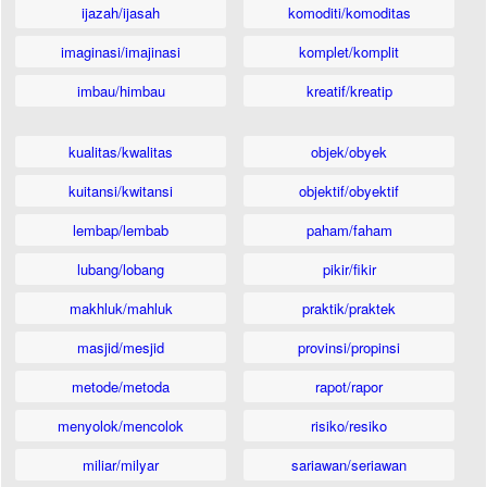
ijazah/ijasah
komoditi/komoditas
imaginasi/imajinasi
komplet/komplit
imbau/himbau
kreatif/kreatip
kualitas/kwalitas
objek/obyek
kuitansi/kwitansi
objektif/obyektif
lembap/lembab
paham/faham
lubang/lobang
pikir/fikir
makhluk/mahluk
praktik/praktek
masjid/mesjid
provinsi/propinsi
metode/metoda
rapot/rapor
menyolok/mencolok
risiko/resiko
miliar/milyar
sariawan/seriawan