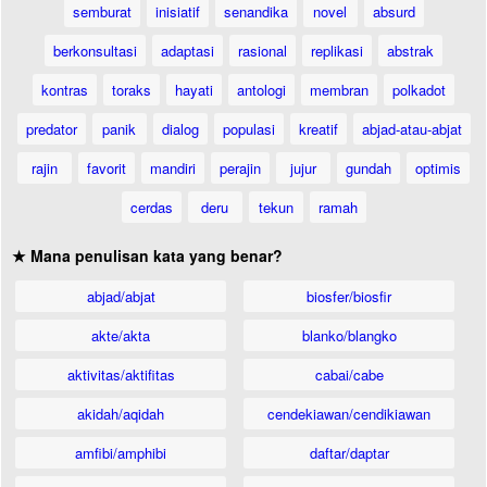
semburat
inisiatif
senandika
novel
absurd
berkonsultasi
adaptasi
rasional
replikasi
abstrak
kontras
toraks
hayati
antologi
membran
polkadot
predator
panik
dialog
populasi
kreatif
abjad-atau-abjat
rajin
favorit
mandiri
perajin
jujur
gundah
optimis
cerdas
deru
tekun
ramah
★ Mana penulisan kata yang benar?
abjad/abjat
biosfer/biosfir
akte/akta
blanko/blangko
aktivitas/aktifitas
cabai/cabe
akidah/aqidah
cendekiawan/cendikiawan
amfibi/amphibi
daftar/daptar