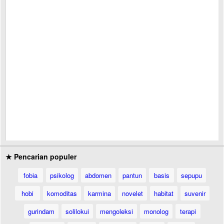
★ Pencarian populer
fobia
psikolog
abdomen
pantun
basis
sepupu
hobi
komoditas
karmina
novelet
habitat
suvenir
gurindam
solilokui
mengoleksi
monolog
terapi