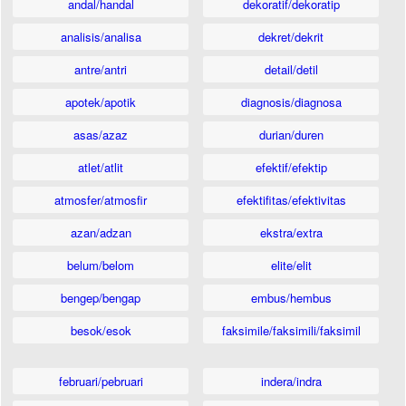
andal/handal
dekoratif/dekoratip
analisis/analisa
dekret/dekrit
antre/antri
detail/detil
apotek/apotik
diagnosis/diagnosa
asas/azaz
durian/duren
atlet/atlit
efektif/efektip
atmosfer/atmosfir
efektifitas/efektivitas
azan/adzan
ekstra/extra
belum/belom
elite/elit
bengep/bengap
embus/hembus
besok/esok
faksimile/faksimili/faksimil
februari/pebruari
indera/indra