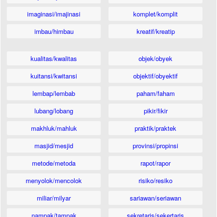
imaginasi/imajinasi
komplet/komplit
imbau/himbau
kreatif/kreatip
kualitas/kwalitas
objek/obyek
kuitansi/kwitansi
objektif/obyektif
lembap/lembab
paham/faham
lubang/lobang
pikir/fikir
makhluk/mahluk
praktik/praktek
masjid/mesjid
provinsi/propinsi
metode/metoda
rapot/rapor
menyolok/mencolok
risiko/resiko
miliar/milyar
sariawan/seriawan
nampak/tampak
sekretaris/sekertaris