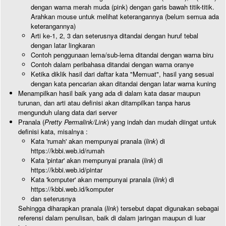
dengan warna merah muda (pink) dengan garis bawah titik-titik.
Arahkan mouse untuk melihat keterangannya (belum semua ada
keterangannya)
Arti ke-1, 2, 3 dan seterusnya ditandai dengan huruf tebal
dengan latar lingkaran
Contoh penggunaan lema/sub-lema ditandai dengan warna biru
Contoh dalam peribahasa ditandai dengan warna oranye
Ketika diklik hasil dari daftar kata "Memuat", hasil yang sesuai
dengan kata pencarian akan ditandai dengan latar warna kuning
Menampilkan hasil baik yang ada di dalam kata dasar maupun
turunan, dan arti atau definisi akan ditampilkan tanpa harus
mengunduh ulang data dari server
Pranala (
Pretty Permalink/Link
) yang indah dan mudah diingat untuk
definisi kata, misalnya :
Kata 'rumah' akan mempunyai pranala (
link
) di
https://kbbi.web.id/rumah
Kata 'pintar' akan mempunyai pranala (
link
) di
https://kbbi.web.id/pintar
Kata 'komputer' akan mempunyai pranala (
link
) di
https://kbbi.web.id/komputer
dan seterusnya
Sehingga diharapkan pranala (
link
) tersebut dapat digunakan sebagai
referensi dalam penulisan, baik di dalam jaringan maupun di luar