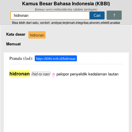
Kamus Besar Bahasa Indonesia (KBBI)
Kamus versi online/daring (dalam jaringan)
?
Bisa lebih dari satu, contoh:
ambyar,terjemah,integritas,sinonim,efektif,analisis
Kata dasar
hidronan
Memuat
Pranala (
link
):
https://kbbi.web.id/hidronan
hidronan
/hid·ro·nan/
n
pelopor penyelidik kedalaman lautan