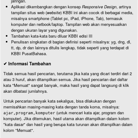
jaringan.
Aplikasi dikembangkan dengan konsep
Responsive Design
, artinya
tampilan situs web (
website
) KBBI ini akan cocok di berbagai media,
misalnya smartphone (Tablet pc, iPad, iPhone, Tab), termasuk
komputer dan netbook/laptop. Tampilan web akan menyesuaikan
dengan ukuran layar yang digunakan.
Tambahan kata-kata baru diluar KBBI edisi III
Penulisan singkatan di bagian definisi seperti misalnya: yg, dng, dl,
tt, dp, dr dan lainnya ditulis lengkap, tidak seperti yang terdapat di
KBBI PusatBahasa.
✔ Informasi Tambahan
Tidak semua hasil pencarian, terutama jika kata yang dicari terdiri dari 2
atau 3 huruf, akan ditampilkan semua. Jika hasil pencarian dari daftar
kata "Memuat" sangat banyak, maka hasil yang dapat langsung di klik
akan dibatasi jumlahnya.
Untuk pencarian banyak kata sekaligus, bisa dilakukan dengan
memisahkan masing-masing kata dengan tanda koma, misalnya:
(untuk mencari kata ajar, program dan
ajar,program,komputer
komputer). Jika ditemukan, hasil utama akan ditampilkan dalam kolom
"kata dasar" dan hasil yang berupa kata turunan akan ditampilkan dalam
kolom "Memuat".