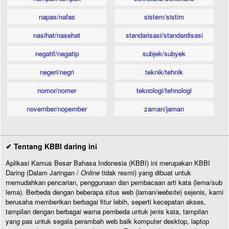
napas/nafas
sistem/sistim
nasihat/nasehat
standarisasi/standardisasi
negatif/negatip
subjek/subyek
negeri/negri
teknik/tehnik
nomor/nomer
teknologi/tehnologi
november/nopember
zaman/jaman
✔ Tentang KBBI daring ini
Aplikasi Kamus Besar Bahasa Indonesia (KBBI) ini merupakan KBBI
Daring (Dalam Jaringan /
Online
tidak resmi) yang dibuat untuk
memudahkan pencarian, penggunaan dan pembacaan arti kata (lema/sub
lema). Berbeda dengan beberapa situs web (laman/
website
) sejenis, kami
berusaha memberikan berbagai fitur lebih, seperti kecepatan akses,
tampilan dengan berbagai warna pembeda untuk jenis kata, tampilan
yang pas untuk segala perambah web baik komputer desktop, laptop