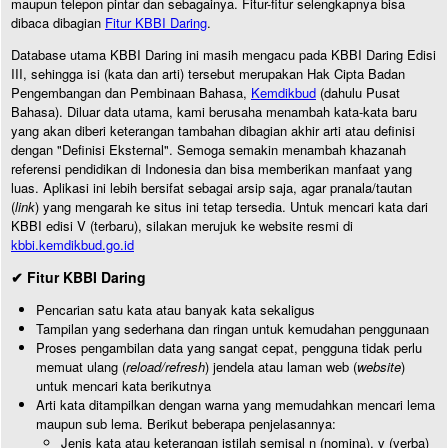
maupun telepon pintar dan sebagainya. Fitur-fitur selengkapnya bisa
dibaca dibagian
Fitur KBBI Daring
.
Database utama KBBI Daring ini masih mengacu pada KBBI Daring Edisi
III, sehingga isi (kata dan arti) tersebut merupakan Hak Cipta Badan
Pengembangan dan Pembinaan Bahasa,
Kemdikbud
(dahulu Pusat
Bahasa). Diluar data utama, kami berusaha menambah kata-kata baru
yang akan diberi keterangan tambahan dibagian akhir arti atau definisi
dengan "Definisi Eksternal". Semoga semakin menambah khazanah
referensi pendidikan di Indonesia dan bisa memberikan manfaat yang
luas. Aplikasi ini lebih bersifat sebagai arsip saja, agar pranala/tautan
(
link
) yang mengarah ke situs ini tetap tersedia. Untuk mencari kata dari
KBBI edisi V (terbaru), silakan merujuk ke website resmi di
kbbi.kemdikbud.go.id
✔ Fitur KBBI Daring
Pencarian satu kata atau banyak kata sekaligus
Tampilan yang sederhana dan ringan untuk kemudahan penggunaan
Proses pengambilan data yang sangat cepat, pengguna tidak perlu
memuat ulang (
reload/refresh
) jendela atau laman web (
website
)
untuk mencari kata berikutnya
Arti kata ditampilkan dengan warna yang memudahkan mencari lema
maupun sub lema. Berikut beberapa penjelasannya:
Jenis kata atau keterangan istilah semisal n (nomina), v (verba)