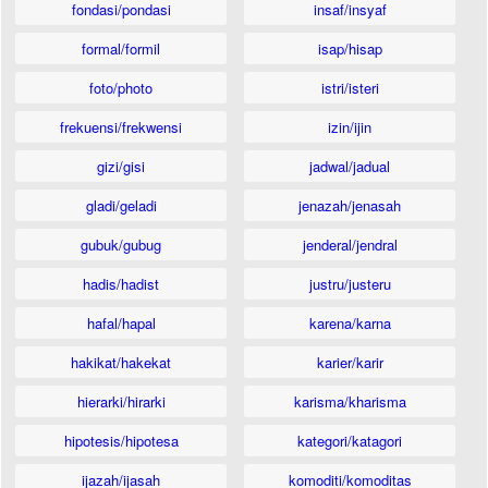
fondasi/pondasi
insaf/insyaf
formal/formil
isap/hisap
foto/photo
istri/isteri
frekuensi/frekwensi
izin/ijin
gizi/gisi
jadwal/jadual
gladi/geladi
jenazah/jenasah
gubuk/gubug
jenderal/jendral
hadis/hadist
justru/justeru
hafal/hapal
karena/karna
hakikat/hakekat
karier/karir
hierarki/hirarki
karisma/kharisma
hipotesis/hipotesa
kategori/katagori
ijazah/ijasah
komoditi/komoditas