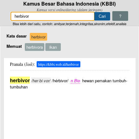
Kamus Besar Bahasa Indonesia (KBBI)
Kamus versi online/daring (dalam jaringan)
?
Bisa lebih dari satu, contoh:
ambyar,terjemah,integritas,sinonim,efektif,analisis
Kata dasar
herbivor
Memuat
herbivora
ikan
Pranala (
link
):
https://kbbi.web.id/herbivor
herbivor
/her·bi·vor/
/hérbivor/
n Bio
hewan pemakan tumbuh-
tumbuhan