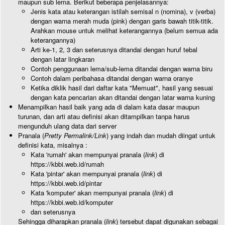
maupun sub lema. Berikut beberapa penjelasannya:
Jenis kata atau keterangan istilah semisal n (nomina), v (verba)
dengan warna merah muda (pink) dengan garis bawah titik-titik.
Arahkan mouse untuk melihat keterangannya (belum semua ada
keterangannya)
Arti ke-1, 2, 3 dan seterusnya ditandai dengan huruf tebal
dengan latar lingkaran
Contoh penggunaan lema/sub-lema ditandai dengan warna biru
Contoh dalam peribahasa ditandai dengan warna oranye
Ketika diklik hasil dari daftar kata "Memuat", hasil yang sesuai
dengan kata pencarian akan ditandai dengan latar warna kuning
Menampilkan hasil baik yang ada di dalam kata dasar maupun
turunan, dan arti atau definisi akan ditampilkan tanpa harus
mengunduh ulang data dari server
Pranala (
Pretty Permalink/Link
) yang indah dan mudah diingat untuk
definisi kata, misalnya :
Kata 'rumah' akan mempunyai pranala (
link
) di
https://kbbi.web.id/rumah
Kata 'pintar' akan mempunyai pranala (
link
) di
https://kbbi.web.id/pintar
Kata 'komputer' akan mempunyai pranala (
link
) di
https://kbbi.web.id/komputer
dan seterusnya
Sehingga diharapkan pranala (
link
) tersebut dapat digunakan sebagai