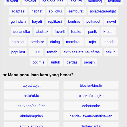
suvenir
novelet
berkonsultasi
absurd
monolog
rasional
adaptasi
habitat
solilokui
semburat
abjad-atau-abjat
gurindam
hayati
replikasi
kontras
polkadot
novel
senandika
abstrak
favorit
toraks
panik
kreatif
antologi
predator
dialog
membran
rajin
mandiri
populasi
jujur
ramah
aktivitas-atau-aktifitas
tekun
optimis
untuk
cerdas
perajin
★ Mana penulisan kata yang benar?
abjad/abjat
biosfer/biosfir
akte/akta
blanko/blangko
aktivitas/aktifitas
cabai/cabe
akidah/aqidah
cendekiawan/cendikiawan
amfibi/amphibi
daftar/daptar