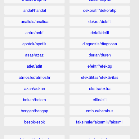
andal/handal
dekoratif/dekoratip
analisis/analisa
dekret/dekrit
antre/antri
detail/detil
apotek/apotik
diagnosis/diagnosa
asas/azaz
durian/duren
atlet/atlit
efektif/efektip
atmosfer/atmosfir
efektifitas/efektivitas
azan/adzan
ekstra/extra
belum/belom
elite/elit
bengep/bengap
embus/hembus
besok/esok
faksimile/faksimili/faksimil