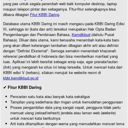
yang pas untuk segala perambah web baik komputer desktop, laptop
maupun telepon pintar dan sebagainya. Fitur-fitur selengkapnya bisa
dibaca dibagian
Fitur KBBI Daring
.
Database utama KBBI Daring ini masih mengacu pada KBBI Daring Edisi
III, sehingga isi (kata dan arti) tersebut merupakan Hak Cipta Badan
Pengembangan dan Pembinaan Bahasa,
Kemdikbud
(dahulu Pusat
Bahasa). Diluar data utama, kami berusaha menambah kata-kata baru
yang akan diberi keterangan tambahan dibagian akhir arti atau definisi
dengan "Definisi Eksternal". Semoga semakin menambah khazanah
referensi pendidikan di Indonesia dan bisa memberikan manfaat yang
luas. Aplikasi ini lebih bersifat sebagai arsip saja, agar pranala/tautan
(
link
) yang mengarah ke situs ini tetap tersedia. Untuk mencari kata dari
KBBI edisi V (terbaru), silakan merujuk ke website resmi di
kbbi.kemdikbud.go.id
✔ Fitur KBBI Daring
Pencarian satu kata atau banyak kata sekaligus
Tampilan yang sederhana dan ringan untuk kemudahan penggunaan
Proses pengambilan data yang sangat cepat, pengguna tidak perlu
memuat ulang (
reload/refresh
) jendela atau laman web (
website
)
untuk mencari kata berikutnya
Arti kata ditampilkan dengan warna yang memudahkan mencari lema