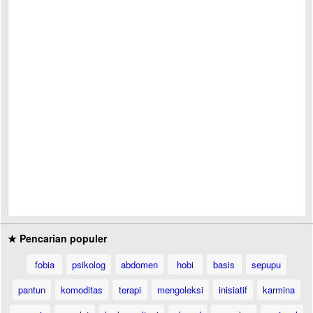
★ Pencarian populer
fobia
psikolog
abdomen
hobi
basis
sepupu
pantun
komoditas
terapi
mengoleksi
inisiatif
karmina