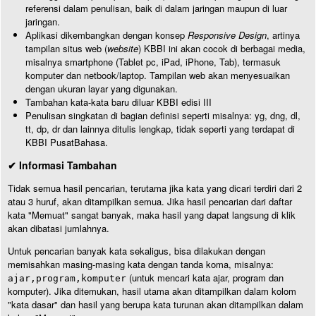
referensi dalam penulisan, baik di dalam jaringan maupun di luar
jaringan.
Aplikasi dikembangkan dengan konsep
Responsive Design
, artinya
tampilan situs web (
website
) KBBI ini akan cocok di berbagai media,
misalnya smartphone (Tablet pc, iPad, iPhone, Tab), termasuk
komputer dan netbook/laptop. Tampilan web akan menyesuaikan
dengan ukuran layar yang digunakan.
Tambahan kata-kata baru diluar KBBI edisi III
Penulisan singkatan di bagian definisi seperti misalnya: yg, dng, dl,
tt, dp, dr dan lainnya ditulis lengkap, tidak seperti yang terdapat di
KBBI PusatBahasa.
✔ Informasi Tambahan
Tidak semua hasil pencarian, terutama jika kata yang dicari terdiri dari 2
atau 3 huruf, akan ditampilkan semua. Jika hasil pencarian dari daftar
kata "Memuat" sangat banyak, maka hasil yang dapat langsung di klik
akan dibatasi jumlahnya.
Untuk pencarian banyak kata sekaligus, bisa dilakukan dengan
memisahkan masing-masing kata dengan tanda koma, misalnya:
(untuk mencari kata ajar, program dan
ajar,program,komputer
komputer). Jika ditemukan, hasil utama akan ditampilkan dalam kolom
"kata dasar" dan hasil yang berupa kata turunan akan ditampilkan dalam