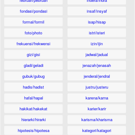
februari/pebruari
indera/indra
fondasi/pondasi
insaf/insyaf
formal/formil
isap/hisap
foto/photo
istri/isteri
frekuensi/frekwensi
izin/ijin
gizi/gisi
jadwal/jadual
gladi/geladi
jenazah/jenasah
gubuk/gubug
jenderal/jendral
hadis/hadist
justru/justeru
hafal/hapal
karena/karna
hakikat/hakekat
karier/karir
hierarki/hirarki
karisma/kharisma
hipotesis/hipotesa
kategori/katagori