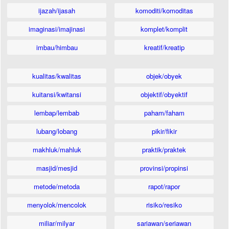
ijazah/ijasah
komoditi/komoditas
imaginasi/imajinasi
komplet/komplit
imbau/himbau
kreatif/kreatip
kualitas/kwalitas
objek/obyek
kuitansi/kwitansi
objektif/obyektif
lembap/lembab
paham/faham
lubang/lobang
pikir/fikir
makhluk/mahluk
praktik/praktek
masjid/mesjid
provinsi/propinsi
metode/metoda
rapot/rapor
menyolok/mencolok
risiko/resiko
miliar/milyar
sariawan/seriawan