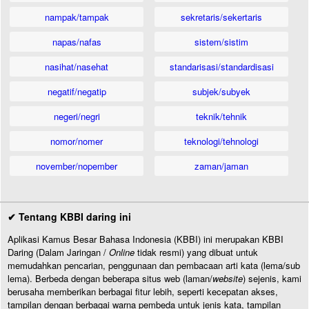
nampak/tampak
sekretaris/sekertaris
napas/nafas
sistem/sistim
nasihat/nasehat
standarisasi/standardisasi
negatif/negatip
subjek/subyek
negeri/negri
teknik/tehnik
nomor/nomer
teknologi/tehnologi
november/nopember
zaman/jaman
✔ Tentang KBBI daring ini
Aplikasi Kamus Besar Bahasa Indonesia (KBBI) ini merupakan KBBI
Daring (Dalam Jaringan /
Online
tidak resmi) yang dibuat untuk
memudahkan pencarian, penggunaan dan pembacaan arti kata (lema/sub
lema). Berbeda dengan beberapa situs web (laman/
website
) sejenis, kami
berusaha memberikan berbagai fitur lebih, seperti kecepatan akses,
tampilan dengan berbagai warna pembeda untuk jenis kata, tampilan