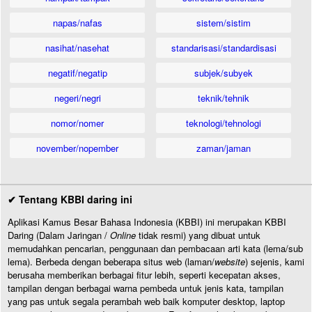
napas/nafas
sistem/sistim
nasihat/nasehat
standarisasi/standardisasi
negatif/negatip
subjek/subyek
negeri/negri
teknik/tehnik
nomor/nomer
teknologi/tehnologi
november/nopember
zaman/jaman
✔ Tentang KBBI daring ini
Aplikasi Kamus Besar Bahasa Indonesia (KBBI) ini merupakan KBBI
Daring (Dalam Jaringan /
Online
tidak resmi) yang dibuat untuk
memudahkan pencarian, penggunaan dan pembacaan arti kata (lema/sub
lema). Berbeda dengan beberapa situs web (laman/
website
) sejenis, kami
berusaha memberikan berbagai fitur lebih, seperti kecepatan akses,
tampilan dengan berbagai warna pembeda untuk jenis kata, tampilan
yang pas untuk segala perambah web baik komputer desktop, laptop