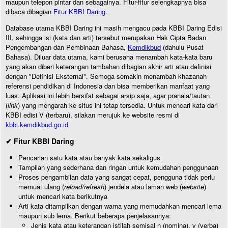
maupun telepon pintar dan sebagainya. Fitur-fitur selengkapnya bisa
dibaca dibagian
Fitur KBBI Daring
.
Database utama KBBI Daring ini masih mengacu pada KBBI Daring Edisi
III, sehingga isi (kata dan arti) tersebut merupakan Hak Cipta Badan
Pengembangan dan Pembinaan Bahasa,
Kemdikbud
(dahulu Pusat
Bahasa). Diluar data utama, kami berusaha menambah kata-kata baru
yang akan diberi keterangan tambahan dibagian akhir arti atau definisi
dengan "Definisi Eksternal". Semoga semakin menambah khazanah
referensi pendidikan di Indonesia dan bisa memberikan manfaat yang
luas. Aplikasi ini lebih bersifat sebagai arsip saja, agar pranala/tautan
(
link
) yang mengarah ke situs ini tetap tersedia. Untuk mencari kata dari
KBBI edisi V (terbaru), silakan merujuk ke website resmi di
kbbi.kemdikbud.go.id
✔ Fitur KBBI Daring
Pencarian satu kata atau banyak kata sekaligus
Tampilan yang sederhana dan ringan untuk kemudahan penggunaan
Proses pengambilan data yang sangat cepat, pengguna tidak perlu
memuat ulang (
reload/refresh
) jendela atau laman web (
website
)
untuk mencari kata berikutnya
Arti kata ditampilkan dengan warna yang memudahkan mencari lema
maupun sub lema. Berikut beberapa penjelasannya:
Jenis kata atau keterangan istilah semisal n (nomina), v (verba)