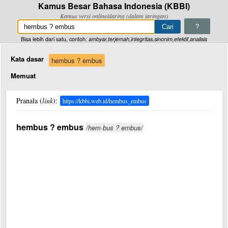
Kamus Besar Bahasa Indonesia (KBBI)
Kamus versi online/daring (dalam jaringan)
?
Bisa lebih dari satu, contoh:
ambyar,terjemah,integritas,sinonim,efektif,analisis
Kata dasar
hembus ? embus
Memuat
Pranala (
link
):
https://kbbi.web.id/hembus_embus
hembus ? embus
/hem·bus ? embus/