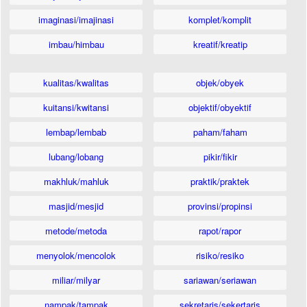
imaginasi/imajinasi
komplet/komplit
imbau/himbau
kreatif/kreatip
kualitas/kwalitas
objek/obyek
kuitansi/kwitansi
objektif/obyektif
lembap/lembab
paham/faham
lubang/lobang
pikir/fikir
makhluk/mahluk
praktik/praktek
masjid/mesjid
provinsi/propinsi
metode/metoda
rapot/rapor
menyolok/mencolok
risiko/resiko
miliar/milyar
sariawan/seriawan
nampak/tampak
sekretaris/sekertaris