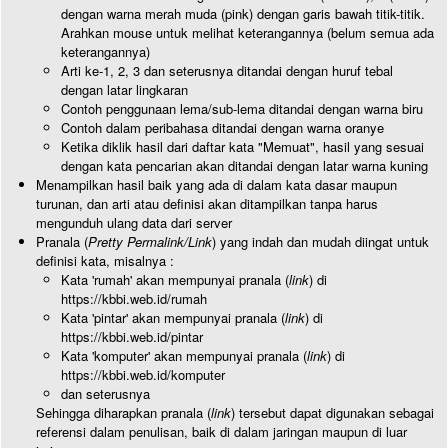
dengan warna merah muda (pink) dengan garis bawah titik-titik.
Arahkan mouse untuk melihat keterangannya (belum semua ada
keterangannya)
Arti ke-1, 2, 3 dan seterusnya ditandai dengan huruf tebal
dengan latar lingkaran
Contoh penggunaan lema/sub-lema ditandai dengan warna biru
Contoh dalam peribahasa ditandai dengan warna oranye
Ketika diklik hasil dari daftar kata "Memuat", hasil yang sesuai
dengan kata pencarian akan ditandai dengan latar warna kuning
Menampilkan hasil baik yang ada di dalam kata dasar maupun
turunan, dan arti atau definisi akan ditampilkan tanpa harus
mengunduh ulang data dari server
Pranala (
Pretty Permalink/Link
) yang indah dan mudah diingat untuk
definisi kata, misalnya :
Kata 'rumah' akan mempunyai pranala (
link
) di
https://kbbi.web.id/rumah
Kata 'pintar' akan mempunyai pranala (
link
) di
https://kbbi.web.id/pintar
Kata 'komputer' akan mempunyai pranala (
link
) di
https://kbbi.web.id/komputer
dan seterusnya
Sehingga diharapkan pranala (
link
) tersebut dapat digunakan sebagai
referensi dalam penulisan, baik di dalam jaringan maupun di luar