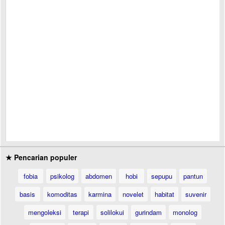
★ Pencarian populer
fobia
psikolog
abdomen
hobi
sepupu
pantun
basis
komoditas
karmina
novelet
habitat
suvenir
mengoleksi
terapi
solilokui
gurindam
monolog