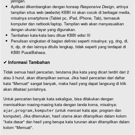
jaringan.
Aplikasi dikembangkan dengan konsep
Responsive Design
, artinya
tampilan situs web (
website
) KBBI ini akan cocok di berbagai media,
misalnya smartphone (Tablet pc, iPad, iPhone, Tab), termasuk
komputer dan netbook/laptop. Tampilan web akan menyesuaikan
dengan ukuran layar yang digunakan.
Tambahan kata-kata baru diluar KBBI edisi III
Penulisan singkatan di bagian definisi seperti misalnya: yg, dng, dl,
tt, dp, dr dan lainnya ditulis lengkap, tidak seperti yang terdapat di
KBBI PusatBahasa.
✔ Informasi Tambahan
Tidak semua hasil pencarian, terutama jika kata yang dicari terdiri dari 2
atau 3 huruf, akan ditampilkan semua. Jika hasil pencarian dari daftar
kata "Memuat" sangat banyak, maka hasil yang dapat langsung di klik
akan dibatasi jumlahnya.
Untuk pencarian banyak kata sekaligus, bisa dilakukan dengan
memisahkan masing-masing kata dengan tanda koma, misalnya:
(untuk mencari kata ajar, program dan
ajar,program,komputer
komputer). Jika ditemukan, hasil utama akan ditampilkan dalam kolom
"kata dasar" dan hasil yang berupa kata turunan akan ditampilkan dalam
kolom "Memuat".