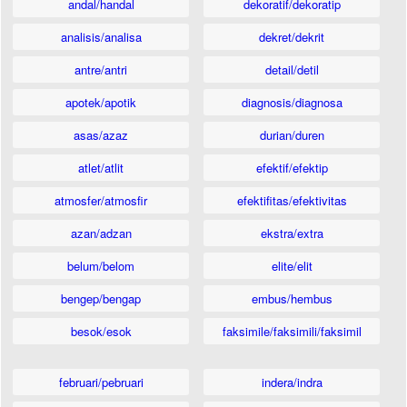
andal/handal
dekoratif/dekoratip
analisis/analisa
dekret/dekrit
antre/antri
detail/detil
apotek/apotik
diagnosis/diagnosa
asas/azaz
durian/duren
atlet/atlit
efektif/efektip
atmosfer/atmosfir
efektifitas/efektivitas
azan/adzan
ekstra/extra
belum/belom
elite/elit
bengep/bengap
embus/hembus
besok/esok
faksimile/faksimili/faksimil
februari/pebruari
indera/indra