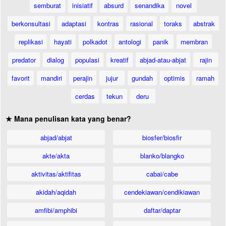
semburat
inisiatif
absurd
senandika
novel
berkonsultasi
adaptasi
kontras
rasional
toraks
abstrak
replikasi
hayati
polkadot
antologi
panik
membran
predator
dialog
populasi
kreatif
abjad-atau-abjat
rajin
favorit
mandiri
perajin
jujur
gundah
optimis
ramah
cerdas
tekun
deru
★ Mana penulisan kata yang benar?
abjad/abjat
biosfer/biosfir
akte/akta
blanko/blangko
aktivitas/aktifitas
cabai/cabe
akidah/aqidah
cendekiawan/cendikiawan
amfibi/amphibi
daftar/daptar