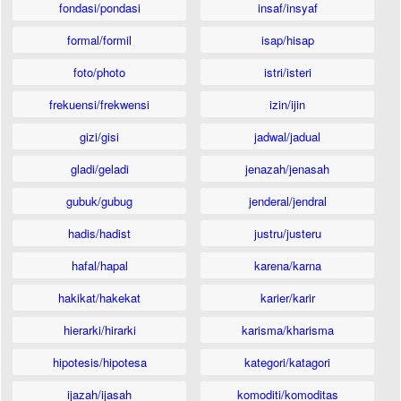
fondasi/pondasi
insaf/insyaf
formal/formil
isap/hisap
foto/photo
istri/isteri
frekuensi/frekwensi
izin/ijin
gizi/gisi
jadwal/jadual
gladi/geladi
jenazah/jenasah
gubuk/gubug
jenderal/jendral
hadis/hadist
justru/justeru
hafal/hapal
karena/karna
hakikat/hakekat
karier/karir
hierarki/hirarki
karisma/kharisma
hipotesis/hipotesa
kategori/katagori
ijazah/ijasah
komoditi/komoditas