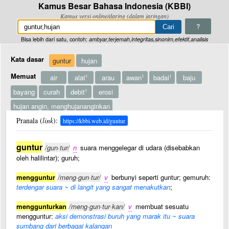
Kamus Besar Bahasa Indonesia (KBBI)
Kamus versi online/daring (dalam jaringan)
?
Bisa lebih dari satu, contoh:
ambyar,terjemah,integritas,sinonim,efektif,analisis
Kata dasar
guntur
hujan
Memuat
air
alat
arau
awan
badai
baju
1
1
1
bayang
curah
debit
erosi
1
hujan angin, menghujananginkan
hujan panas, menghujanpanaskan
Pranala (
link
):
hutan
jas
kota
1
https://kbbi.web.id/guntur
lahar
musim
pawang
guntur
Lainnya
/gun·tur/
n
suara menggelegar di udara (disebabkan
pokok
sawah
sistem
stasiun
takar
tetes
1
oleh halilintar); guruh;
turun
1
hujan biasa, mulai dan berhenti tibatiba dan berlangsung sebentar
mengguntur
/meng·gun·tur/
v
berbunyi seperti guntur; gemuruh:
terdengar suara ~ di langit yang sangat menakutkan
;
hujan asam
menggunturkan
/meng·gun·tur·kan/
v
membuat sesuatu
mengguntur:
aksi demonstrasi buruh yang marak itu ~ suara
sumbang dari berbagai kalangan