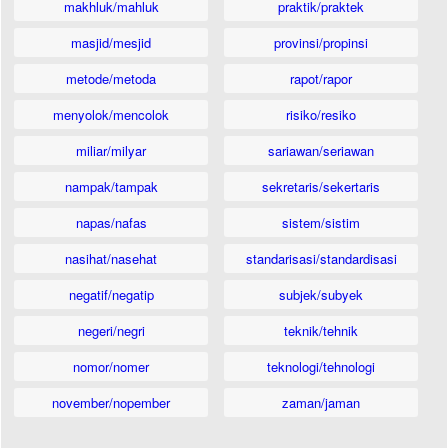
makhluk/mahluk
praktik/praktek
masjid/mesjid
provinsi/propinsi
metode/metoda
rapot/rapor
menyolok/mencolok
risiko/resiko
miliar/milyar
sariawan/seriawan
nampak/tampak
sekretaris/sekertaris
napas/nafas
sistem/sistim
nasihat/nasehat
standarisasi/standardisasi
negatif/negatip
subjek/subyek
negeri/negri
teknik/tehnik
nomor/nomer
teknologi/tehnologi
november/nopember
zaman/jaman