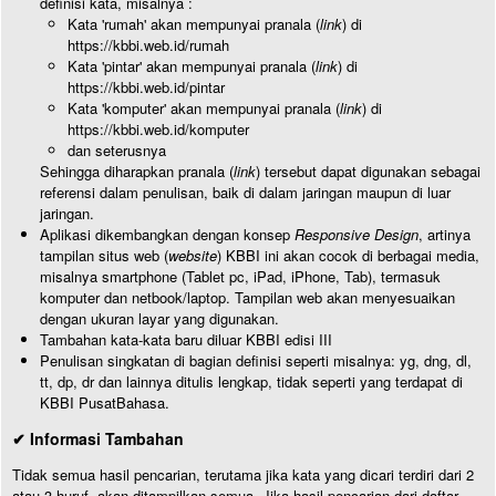
definisi kata, misalnya :
Kata 'rumah' akan mempunyai pranala (
link
) di
https://kbbi.web.id/rumah
Kata 'pintar' akan mempunyai pranala (
link
) di
https://kbbi.web.id/pintar
Kata 'komputer' akan mempunyai pranala (
link
) di
https://kbbi.web.id/komputer
dan seterusnya
Sehingga diharapkan pranala (
link
) tersebut dapat digunakan sebagai
referensi dalam penulisan, baik di dalam jaringan maupun di luar
jaringan.
Aplikasi dikembangkan dengan konsep
Responsive Design
, artinya
tampilan situs web (
website
) KBBI ini akan cocok di berbagai media,
misalnya smartphone (Tablet pc, iPad, iPhone, Tab), termasuk
komputer dan netbook/laptop. Tampilan web akan menyesuaikan
dengan ukuran layar yang digunakan.
Tambahan kata-kata baru diluar KBBI edisi III
Penulisan singkatan di bagian definisi seperti misalnya: yg, dng, dl,
tt, dp, dr dan lainnya ditulis lengkap, tidak seperti yang terdapat di
KBBI PusatBahasa.
✔ Informasi Tambahan
Tidak semua hasil pencarian, terutama jika kata yang dicari terdiri dari 2
atau 3 huruf, akan ditampilkan semua. Jika hasil pencarian dari daftar