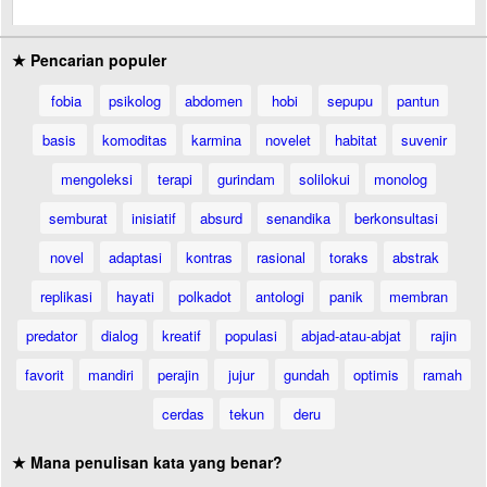
★ Pencarian populer
fobia
psikolog
abdomen
hobi
sepupu
pantun
basis
komoditas
karmina
novelet
habitat
suvenir
mengoleksi
terapi
gurindam
solilokui
monolog
semburat
inisiatif
absurd
senandika
berkonsultasi
novel
adaptasi
kontras
rasional
toraks
abstrak
replikasi
hayati
polkadot
antologi
panik
membran
predator
dialog
kreatif
populasi
abjad-atau-abjat
rajin
favorit
mandiri
perajin
jujur
gundah
optimis
ramah
cerdas
tekun
deru
★ Mana penulisan kata yang benar?