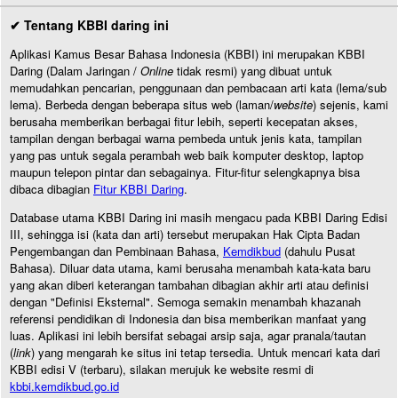
✔ Tentang KBBI daring ini
Aplikasi Kamus Besar Bahasa Indonesia (KBBI) ini merupakan KBBI
Daring (Dalam Jaringan /
Online
tidak resmi) yang dibuat untuk
memudahkan pencarian, penggunaan dan pembacaan arti kata (lema/sub
lema). Berbeda dengan beberapa situs web (laman/
website
) sejenis, kami
berusaha memberikan berbagai fitur lebih, seperti kecepatan akses,
tampilan dengan berbagai warna pembeda untuk jenis kata, tampilan
yang pas untuk segala perambah web baik komputer desktop, laptop
maupun telepon pintar dan sebagainya. Fitur-fitur selengkapnya bisa
dibaca dibagian
Fitur KBBI Daring
.
Database utama KBBI Daring ini masih mengacu pada KBBI Daring Edisi
III, sehingga isi (kata dan arti) tersebut merupakan Hak Cipta Badan
Pengembangan dan Pembinaan Bahasa,
Kemdikbud
(dahulu Pusat
Bahasa). Diluar data utama, kami berusaha menambah kata-kata baru
yang akan diberi keterangan tambahan dibagian akhir arti atau definisi
dengan "Definisi Eksternal". Semoga semakin menambah khazanah
referensi pendidikan di Indonesia dan bisa memberikan manfaat yang
luas. Aplikasi ini lebih bersifat sebagai arsip saja, agar pranala/tautan
(
link
) yang mengarah ke situs ini tetap tersedia. Untuk mencari kata dari
KBBI edisi V (terbaru), silakan merujuk ke website resmi di
kbbi.kemdikbud.go.id