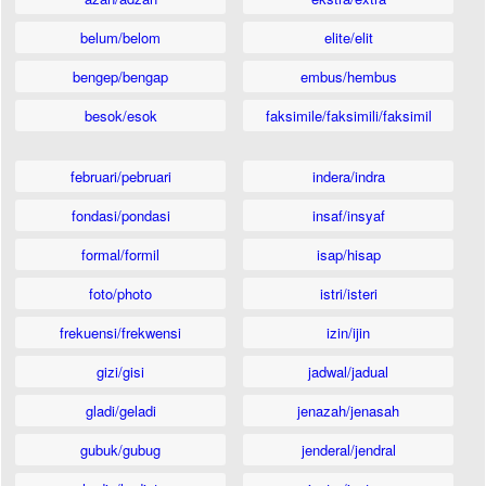
belum/belom
elite/elit
bengep/bengap
embus/hembus
besok/esok
faksimile/faksimili/faksimil
februari/pebruari
indera/indra
fondasi/pondasi
insaf/insyaf
formal/formil
isap/hisap
foto/photo
istri/isteri
frekuensi/frekwensi
izin/ijin
gizi/gisi
jadwal/jadual
gladi/geladi
jenazah/jenasah
gubuk/gubug
jenderal/jendral