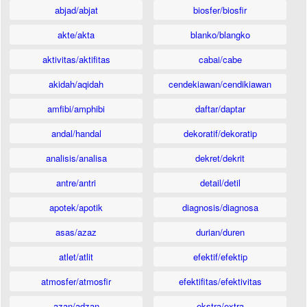
abjad/abjat
biosfer/biosfir
akte/akta
blanko/blangko
aktivitas/aktifitas
cabai/cabe
akidah/aqidah
cendekiawan/cendikiawan
amfibi/amphibi
daftar/daptar
andal/handal
dekoratif/dekoratip
analisis/analisa
dekret/dekrit
antre/antri
detail/detil
apotek/apotik
diagnosis/diagnosa
asas/azaz
durian/duren
atlet/atlit
efektif/efektip
atmosfer/atmosfir
efektifitas/efektivitas
azan/adzan
ekstra/extra