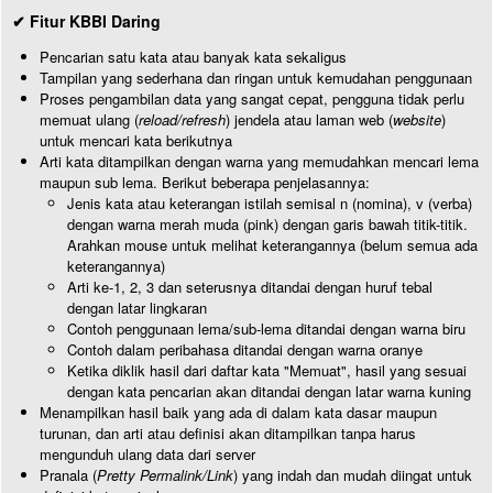
✔ Fitur KBBI Daring
Pencarian satu kata atau banyak kata sekaligus
Tampilan yang sederhana dan ringan untuk kemudahan penggunaan
Proses pengambilan data yang sangat cepat, pengguna tidak perlu
memuat ulang (
reload/refresh
) jendela atau laman web (
website
)
untuk mencari kata berikutnya
Arti kata ditampilkan dengan warna yang memudahkan mencari lema
maupun sub lema. Berikut beberapa penjelasannya:
Jenis kata atau keterangan istilah semisal n (nomina), v (verba)
dengan warna merah muda (pink) dengan garis bawah titik-titik.
Arahkan mouse untuk melihat keterangannya (belum semua ada
keterangannya)
Arti ke-1, 2, 3 dan seterusnya ditandai dengan huruf tebal
dengan latar lingkaran
Contoh penggunaan lema/sub-lema ditandai dengan warna biru
Contoh dalam peribahasa ditandai dengan warna oranye
Ketika diklik hasil dari daftar kata "Memuat", hasil yang sesuai
dengan kata pencarian akan ditandai dengan latar warna kuning
Menampilkan hasil baik yang ada di dalam kata dasar maupun
turunan, dan arti atau definisi akan ditampilkan tanpa harus
mengunduh ulang data dari server
Pranala (
Pretty Permalink/Link
) yang indah dan mudah diingat untuk