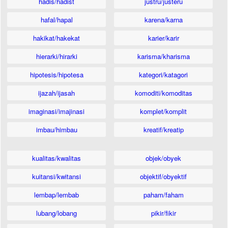
hadis/hadist
justru/justeru
hafal/hapal
karena/karna
hakikat/hakekat
karier/karir
hierarki/hirarki
karisma/kharisma
hipotesis/hipotesa
kategori/katagori
ijazah/ijasah
komoditi/komoditas
imaginasi/imajinasi
komplet/komplit
imbau/himbau
kreatif/kreatip
kualitas/kwalitas
objek/obyek
kuitansi/kwitansi
objektif/obyektif
lembap/lembab
paham/faham
lubang/lobang
pikir/fikir