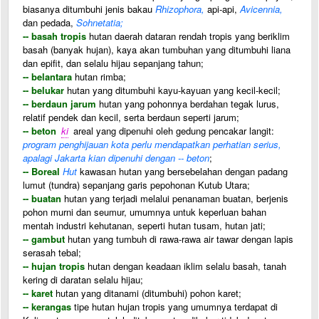
biasanya ditumbuhi jenis bakau
Rhizophora,
api-api,
Avicennia,
dan pedada,
Sohnetatia;
-- basah tropis
hutan daerah dataran rendah tropis yang beriklim
basah (banyak hujan), kaya akan tumbuhan yang ditumbuhi liana
dan epifit, dan selalu hijau sepanjang tahun;
-- belantara
hutan rimba;
-- belukar
hutan yang ditumbuhi kayu-kayuan yang kecil-kecil;
-- berdaun jarum
hutan yang pohonnya berdahan tegak lurus,
relatif pendek dan kecil, serta berdaun seperti jarum;
-- beton
ki
areal yang dipenuhi oleh gedung pencakar langit:
program penghijauan kota perlu mendapatkan perhatian serius,
apalagi Jakarta kian dipenuhi dengan -- beton
;
-- Boreal
Hut
kawasan hutan yang bersebelahan dengan padang
lumut (tundra) sepanjang garis pepohonan Kutub Utara;
-- buatan
hutan yang terjadi melalui penanaman buatan, berjenis
pohon murni dan seumur, umumnya untuk keperluan bahan
mentah industri kehutanan, seperti hutan tusam, hutan jati;
-- gambut
hutan yang tumbuh di rawa-rawa air tawar dengan lapis
serasah tebal;
-- hujan tropis
hutan dengan keadaan iklim selalu basah, tanah
kering di daratan selalu hijau;
-- karet
hutan yang ditanami (ditumbuhi) pohon karet;
-- kerangas
tipe hutan hujan tropis yang umumnya terdapat di