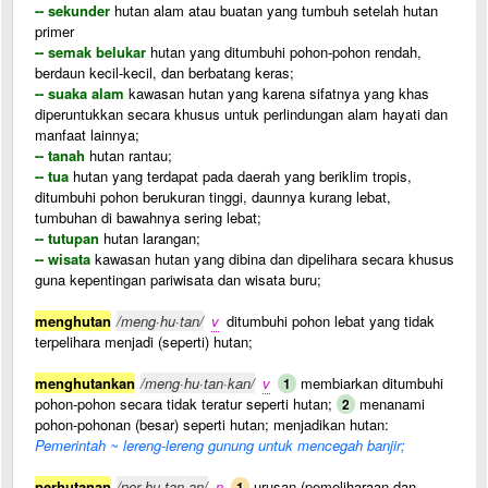
-- sekunder
hutan alam atau buatan yang tumbuh setelah hutan
primer
-- semak belukar
hutan yang ditumbuhi pohon-pohon rendah,
berdaun kecil-kecil, dan berbatang keras;
-- suaka alam
kawasan hutan yang karena sifatnya yang khas
diperuntukkan secara khusus untuk perlindungan alam hayati dan
manfaat lainnya;
-- tanah
hutan rantau;
-- tua
hutan yang terdapat pada daerah yang beriklim tropis,
ditumbuhi pohon berukuran tinggi, daunnya kurang lebat,
tumbuhan di bawahnya sering lebat;
-- tutupan
hutan larangan;
-- wisata
kawasan hutan yang dibina dan dipelihara secara khusus
guna kepentingan pariwisata dan wisata buru;
menghutan
/meng·hu·tan/
v
ditumbuhi pohon lebat yang tidak
terpelihara menjadi (seperti) hutan;
menghutankan
/meng·hu·tan·kan/
v
membiarkan ditumbuhi
1
pohon-pohon secara tidak teratur seperti hutan;
menanami
2
pohon-pohonan (besar) seperti hutan; menjadikan hutan:
Pemerintah ~ lereng-lereng gunung untuk mencegah banjir;
perhutanan
/per·hu·tan·an/
n
urusan (pemeliharaan dan
1