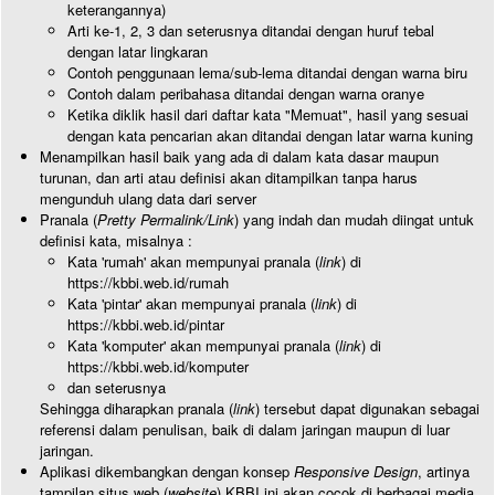
keterangannya)
Arti ke-1, 2, 3 dan seterusnya ditandai dengan huruf tebal
dengan latar lingkaran
Contoh penggunaan lema/sub-lema ditandai dengan warna biru
Contoh dalam peribahasa ditandai dengan warna oranye
Ketika diklik hasil dari daftar kata "Memuat", hasil yang sesuai
dengan kata pencarian akan ditandai dengan latar warna kuning
Menampilkan hasil baik yang ada di dalam kata dasar maupun
turunan, dan arti atau definisi akan ditampilkan tanpa harus
mengunduh ulang data dari server
Pranala (
Pretty Permalink/Link
) yang indah dan mudah diingat untuk
definisi kata, misalnya :
Kata 'rumah' akan mempunyai pranala (
link
) di
https://kbbi.web.id/rumah
Kata 'pintar' akan mempunyai pranala (
link
) di
https://kbbi.web.id/pintar
Kata 'komputer' akan mempunyai pranala (
link
) di
https://kbbi.web.id/komputer
dan seterusnya
Sehingga diharapkan pranala (
link
) tersebut dapat digunakan sebagai
referensi dalam penulisan, baik di dalam jaringan maupun di luar
jaringan.
Aplikasi dikembangkan dengan konsep
Responsive Design
, artinya
tampilan situs web (
website
) KBBI ini akan cocok di berbagai media,