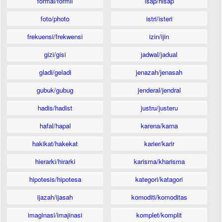
formal/formil
isap/hisap
foto/photo
istri/isteri
frekuensi/frekwensi
izin/ijin
gizi/gisi
jadwal/jadual
gladi/geladi
jenazah/jenasah
gubuk/gubug
jenderal/jendral
hadis/hadist
justru/justeru
hafal/hapal
karena/karna
hakikat/hakekat
karier/karir
hierarki/hirarki
karisma/kharisma
hipotesis/hipotesa
kategori/katagori
ijazah/ijasah
komoditi/komoditas
imaginasi/imajinasi
komplet/komplit