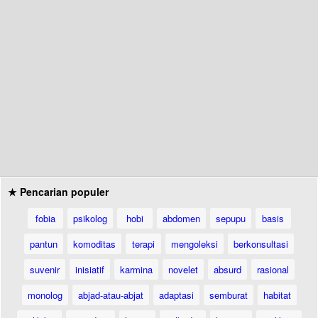
★ Pencarian populer
fobia
psikolog
hobi
abdomen
sepupu
basis
pantun
komoditas
terapi
mengoleksi
berkonsultasi
suvenir
inisiatif
karmina
novelet
absurd
rasional
monolog
abjad-atau-abjat
adaptasi
semburat
habitat