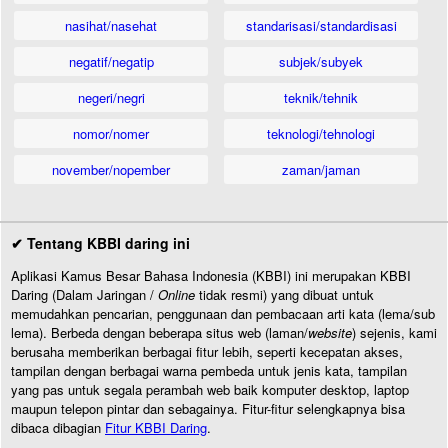
nasihat/nasehat
standarisasi/standardisasi
negatif/negatip
subjek/subyek
negeri/negri
teknik/tehnik
nomor/nomer
teknologi/tehnologi
november/nopember
zaman/jaman
✔ Tentang KBBI daring ini
Aplikasi Kamus Besar Bahasa Indonesia (KBBI) ini merupakan KBBI
Daring (Dalam Jaringan /
Online
tidak resmi) yang dibuat untuk
memudahkan pencarian, penggunaan dan pembacaan arti kata (lema/sub
lema). Berbeda dengan beberapa situs web (laman/
website
) sejenis, kami
berusaha memberikan berbagai fitur lebih, seperti kecepatan akses,
tampilan dengan berbagai warna pembeda untuk jenis kata, tampilan
yang pas untuk segala perambah web baik komputer desktop, laptop
maupun telepon pintar dan sebagainya. Fitur-fitur selengkapnya bisa
dibaca dibagian
Fitur KBBI Daring
.