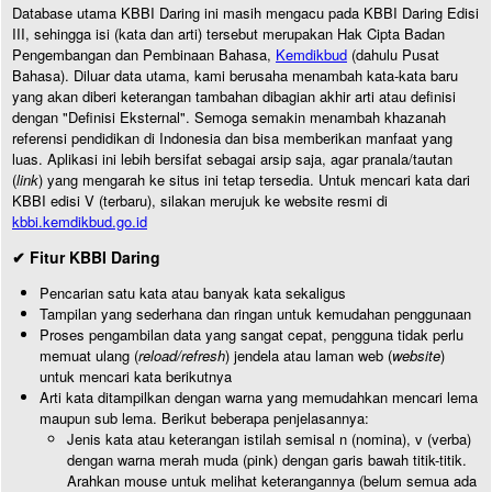
Database utama KBBI Daring ini masih mengacu pada KBBI Daring Edisi
III, sehingga isi (kata dan arti) tersebut merupakan Hak Cipta Badan
Pengembangan dan Pembinaan Bahasa,
Kemdikbud
(dahulu Pusat
Bahasa). Diluar data utama, kami berusaha menambah kata-kata baru
yang akan diberi keterangan tambahan dibagian akhir arti atau definisi
dengan "Definisi Eksternal". Semoga semakin menambah khazanah
referensi pendidikan di Indonesia dan bisa memberikan manfaat yang
luas. Aplikasi ini lebih bersifat sebagai arsip saja, agar pranala/tautan
(
link
) yang mengarah ke situs ini tetap tersedia. Untuk mencari kata dari
KBBI edisi V (terbaru), silakan merujuk ke website resmi di
kbbi.kemdikbud.go.id
✔ Fitur KBBI Daring
Pencarian satu kata atau banyak kata sekaligus
Tampilan yang sederhana dan ringan untuk kemudahan penggunaan
Proses pengambilan data yang sangat cepat, pengguna tidak perlu
memuat ulang (
reload/refresh
) jendela atau laman web (
website
)
untuk mencari kata berikutnya
Arti kata ditampilkan dengan warna yang memudahkan mencari lema
maupun sub lema. Berikut beberapa penjelasannya:
Jenis kata atau keterangan istilah semisal n (nomina), v (verba)
dengan warna merah muda (pink) dengan garis bawah titik-titik.
Arahkan mouse untuk melihat keterangannya (belum semua ada