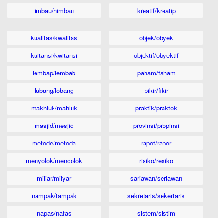
imbau/himbau
kreatif/kreatip
kualitas/kwalitas
objek/obyek
kuitansi/kwitansi
objektif/obyektif
lembap/lembab
paham/faham
lubang/lobang
pikir/fikir
makhluk/mahluk
praktik/praktek
masjid/mesjid
provinsi/propinsi
metode/metoda
rapot/rapor
menyolok/mencolok
risiko/resiko
miliar/milyar
sariawan/seriawan
nampak/tampak
sekretaris/sekertaris
napas/nafas
sistem/sistim