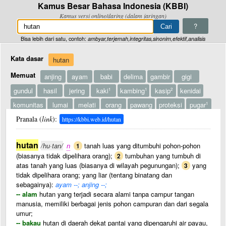
Kamus Besar Bahasa Indonesia (KBBI)
Kamus versi online/daring (dalam jaringan)
?
Bisa lebih dari satu, contoh:
ambyar,terjemah,integritas,sinonim,efektif,analisis
Kata dasar
hutan
Memuat
anjing
ayam
babi
delima
gambir
gigi
gundul
hasil
jering
kaki
kambing
kasip
kenidai
1
1
2
komunitas
lumai
melati
orang
pawang
proteksi
pugar
1
Pranala (
raja
link
sirih
):
susur
taman
tawan
tebas
teh
1
1
3
1
https://kbbi.web.id/hutan
tembakau
tembesu
utan ? hutan
hutan
/hu·tan/
n
tanah luas yang ditumbuhi pohon-pohon
1
(biasanya tidak dipelihara orang);
tumbuhan yang tumbuh di
2
atas tanah yang luas (biasanya di wilayah pegunungan);
yang
3
tidak dipelihara orang; yang liar (tentang binatang dan
sebagainya):
ayam --; anjing --;
-- alam
hutan yang terjadi secara alami tanpa campur tangan
manusia, memiliki berbagai jenis pohon campuran dan dari segala
umur;
-- bakau
hutan di daerah dekat pantai yang dipengaruhi air payau,