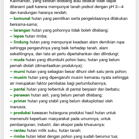
Kalimantan, yang setelah ditebang atau dibakar tidak dapat
ditanami padi karena mempunyai tanah podsol dengan pH 3—4
dan kandungan haranya rendah;
-- komunal
hutan yang pemilikan serta pengelolaannya dilakukan
bersama-sama;
-- larangan
hutan yang pohonnya tidak boleh ditebang;
-- lepas
hutan rimba;
-- lindung
hutan yang mempunyai keadaan alam demikian rupa
sehingga pengaruhnya yang baik terhadap tanah, alam
sekelilingnya, dan tata air perlu dipertahankan dan dilindungi;
-- muda
hutan yang ditumbuhi pohon baru; hutan yang belum
pernah diolah (dimanfaatkan produknya);
-- murni
hutan yang sebagian besar dihuni oleh satu jenis pohon;
-- musim
hutan yang dipengaruhi musim kemarau nyata sehingga
air merupakan faktor pembatas bagi pertumbuhannya;
-- pantai
hutan yang terbentuk di pantai berpasir dan berbatu;
-- perawan
hutan asli, yang belum pernah ditebang;
-- primer
hutan yang stabil yang belum dieksploitasi oleh
manusia;
-- produksi
kawasan hutanguna produksi hasil hutan untuk
memenuhi keperluan masyarakat pada umumnya, untuk
pembangunan, industri, dan ekspor pada khususnya;
-- rantau
hutan milik suku, hutan tanah;
-- rimba
hutan lebat dengan pohon yang sudah berumur tua;