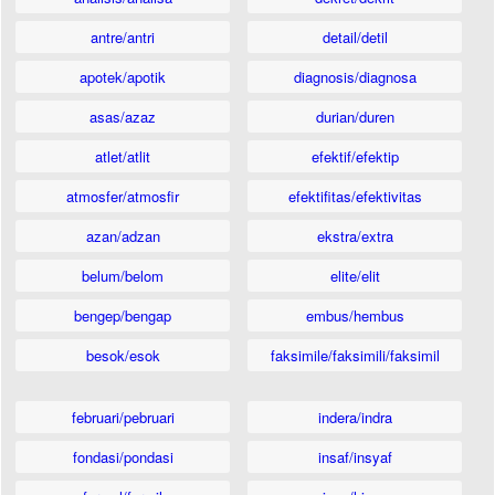
antre/antri
detail/detil
apotek/apotik
diagnosis/diagnosa
asas/azaz
durian/duren
atlet/atlit
efektif/efektip
atmosfer/atmosfir
efektifitas/efektivitas
azan/adzan
ekstra/extra
belum/belom
elite/elit
bengep/bengap
embus/hembus
besok/esok
faksimile/faksimili/faksimil
februari/pebruari
indera/indra
fondasi/pondasi
insaf/insyaf