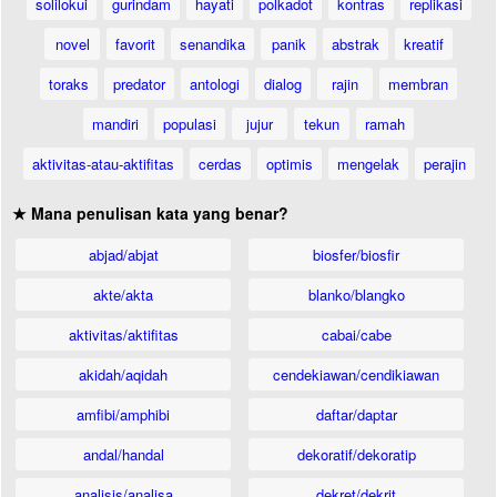
solilokui
gurindam
hayati
polkadot
kontras
replikasi
novel
favorit
senandika
panik
abstrak
kreatif
toraks
predator
antologi
dialog
rajin
membran
mandiri
populasi
jujur
tekun
ramah
aktivitas-atau-aktifitas
cerdas
optimis
mengelak
perajin
★ Mana penulisan kata yang benar?
abjad/abjat
biosfer/biosfir
akte/akta
blanko/blangko
aktivitas/aktifitas
cabai/cabe
akidah/aqidah
cendekiawan/cendikiawan
amfibi/amphibi
daftar/daptar
andal/handal
dekoratif/dekoratip
analisis/analisa
dekret/dekrit