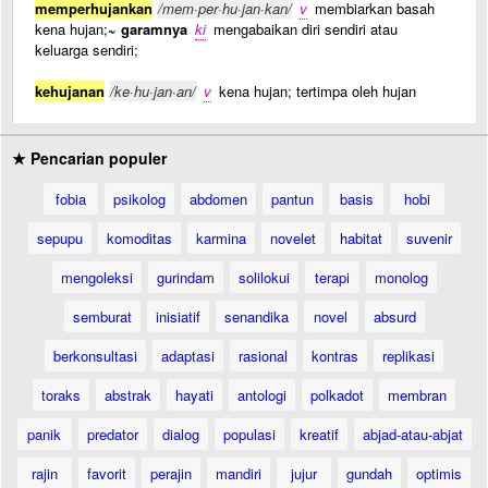
memperhujankan
/mem·per·hu·jan·kan/
v
membiarkan basah
kena hujan;
~ garamnya
ki
mengabaikan diri sendiri atau
keluarga sendiri;
kehujanan
/ke·hu·jan·an/
v
kena hujan; tertimpa oleh hujan
★ Pencarian populer
fobia
psikolog
abdomen
pantun
basis
hobi
sepupu
komoditas
karmina
novelet
habitat
suvenir
mengoleksi
gurindam
solilokui
terapi
monolog
semburat
inisiatif
senandika
novel
absurd
berkonsultasi
adaptasi
rasional
kontras
replikasi
toraks
abstrak
hayati
antologi
polkadot
membran
panik
predator
dialog
populasi
kreatif
abjad-atau-abjat
rajin
favorit
perajin
mandiri
jujur
gundah
optimis