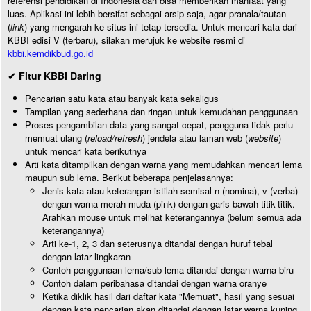
referensi pendidikan di Indonesia dan bisa memberikan manfaat yang
luas. Aplikasi ini lebih bersifat sebagai arsip saja, agar pranala/tautan
(
link
) yang mengarah ke situs ini tetap tersedia. Untuk mencari kata dari
KBBI edisi V (terbaru), silakan merujuk ke website resmi di
kbbi.kemdikbud.go.id
✔ Fitur KBBI Daring
Pencarian satu kata atau banyak kata sekaligus
Tampilan yang sederhana dan ringan untuk kemudahan penggunaan
Proses pengambilan data yang sangat cepat, pengguna tidak perlu
memuat ulang (
reload/refresh
) jendela atau laman web (
website
)
untuk mencari kata berikutnya
Arti kata ditampilkan dengan warna yang memudahkan mencari lema
maupun sub lema. Berikut beberapa penjelasannya:
Jenis kata atau keterangan istilah semisal n (nomina), v (verba)
dengan warna merah muda (pink) dengan garis bawah titik-titik.
Arahkan mouse untuk melihat keterangannya (belum semua ada
keterangannya)
Arti ke-1, 2, 3 dan seterusnya ditandai dengan huruf tebal
dengan latar lingkaran
Contoh penggunaan lema/sub-lema ditandai dengan warna biru
Contoh dalam peribahasa ditandai dengan warna oranye
Ketika diklik hasil dari daftar kata "Memuat", hasil yang sesuai
dengan kata pencarian akan ditandai dengan latar warna kuning