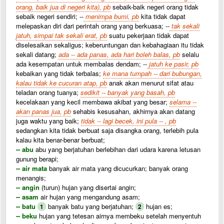
orang, baik jua di negeri kita), pb
sebaik-baik negeri orang tidak
sebaik negeri sendiri; --
menimpa bumi, pb
kita tidak dapat
melepaskan diri dari perintah orang yang berkuasa; --
tak sekali
jatuh, simpai tak sekali erat, pb
suatu pekerjaan tidak dapat
diselesaikan sekaligus; keberuntungan dan kebahagiaan itu tidak
sekali datang;
ada -- ada panas, ada hari boleh balas, pb
selalu
ada kesempatan untuk membalas dendam; --
jatuh ke pasir, pb
kebaikan yang tidak terbalas;
ke mana tumpah -- dari bubungan,
kalau tidak ke cucuran atap, pb
anak akan menurut sifat atau
teladan orang tuanya;
sedikit -- banyak yang basah, pb
kecelakaan yang kecil membawa akibat yang besar;
selama --
akan panas jua, pb
sehabis kesusahan, akhirnya akan datang
juga waktu yang baik;
tidak -- lagi becek, ini pula -- , pb
sedangkan kita tidak berbuat saja disangka orang, terlebih pula
kalau kita benar-benar berbuat;
-- abu
abu yang berjatuhan berlebihan dari udara karena letusan
gunung berapi;
-- air mata
banyak air mata yang dicucurkan; banyak orang
menangis;
-- angin
(turun) hujan yang disertai angin;
-- asam
air hujan yang mengandung asam;
-- batu
banyak batu yang berjatuhan;
hujan es;
1
2
-- beku
hujan yang tetesan airnya membeku setelah menyentuh