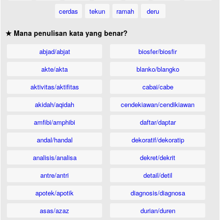
cerdas
tekun
ramah
deru
★ Mana penulisan kata yang benar?
abjad/abjat
biosfer/biosfir
akte/akta
blanko/blangko
aktivitas/aktifitas
cabai/cabe
akidah/aqidah
cendekiawan/cendikiawan
amfibi/amphibi
daftar/daptar
andal/handal
dekoratif/dekoratip
analisis/analisa
dekret/dekrit
antre/antri
detail/detil
apotek/apotik
diagnosis/diagnosa
asas/azaz
durian/duren