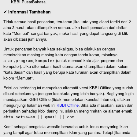
KBBI PusatBahasa.
✔ Informasi Tambahan
Tidak semua hasil pencarian, terutama jika kata yang dicari terdiri dari 2
atau 3 huruf, akan ditampilkan semua. Jika hasil pencarian dari daftar
kata "Memuat" sangat banyak, maka hasil yang dapat langsung di klik
akan dibatasi jumlahnya.
Untuk pencarian banyak kata sekaligus, bisa dilakukan dengan
memisahkan masing-masing kata dengan tanda koma, misalnya:
(untuk mencari kata ajar, program dan
ajar,program,komputer
komputer). Jika ditemukan, hasil utama akan ditampilkan dalam kolom
"kata dasar" dan hasil yang berupa kata turunan akan ditampilkan dalam
kolom "Memuat".
Edisi online/daring ini merupakan alternatif versi KBBI Offline yang sudah
dibuat sebelumnya (dengan kosakata yang lebih banyak). Bagi yang ingin
mendapatkan KBBI Offline (tidak memerlukan koneksi internet), silakan
mengunjungi halaman web ini
KBBI Offline
. Jika ada masukan, saran dan
perbaikan terhadap kbbi daring ini, silakan mengirimkan ke alamat email:
ebta.setiawan || gmail || com
Kami sebagai pengelola website berusaha untuk terus menyaring iklan
yang tampil agar tetap menampilkan iklan yang pantas. Tetapi jika anda