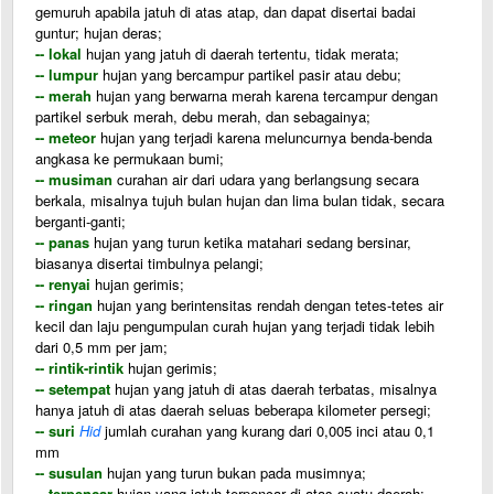
gemuruh apabila jatuh di atas atap, dan dapat disertai badai
guntur; hujan deras;
-- lokal
hujan yang jatuh di daerah tertentu, tidak merata;
-- lumpur
hujan yang bercampur partikel pasir atau debu;
-- merah
hujan yang berwarna merah karena tercampur dengan
partikel serbuk merah, debu merah, dan sebagainya;
-- meteor
hujan yang terjadi karena meluncurnya benda-benda
angkasa ke permukaan bumi;
-- musiman
curahan air dari udara yang berlangsung secara
berkala, misalnya tujuh bulan hujan dan lima bulan tidak, secara
berganti-ganti;
-- panas
hujan yang turun ketika matahari sedang bersinar,
biasanya disertai timbulnya pelangi;
-- renyai
hujan gerimis;
-- ringan
hujan yang berintensitas rendah dengan tetes-tetes air
kecil dan laju pengumpulan curah hujan yang terjadi tidak lebih
dari 0,5 mm per jam;
-- rintik-rintik
hujan gerimis;
-- setempat
hujan yang jatuh di atas daerah terbatas, misalnya
hanya jatuh di atas daerah seluas beberapa kilometer persegi;
-- suri
Hid
jumlah curahan yang kurang dari 0,005 inci atau 0,1
mm
-- susulan
hujan yang turun bukan pada musimnya;
-- terpencar
hujan yang jatuh terpencar di atas suatu daerah;