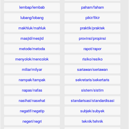
lembap/lembab
paham/faham
lubang/lobang
pikir/fikir
makhluk/mahluk
praktik/praktek
masjid/mesjid
provinsi/propinsi
metode/metoda
rapot/rapor
menyolok/mencolok
risiko/resiko
miliar/milyar
sariawan/seriawan
nampak/tampak
sekretaris/sekertaris
napas/nafas
sistem/sistim
nasihat/nasehat
standarisasi/standardisasi
negatif/negatip
subjek/subyek
negeri/negri
teknik/tehnik