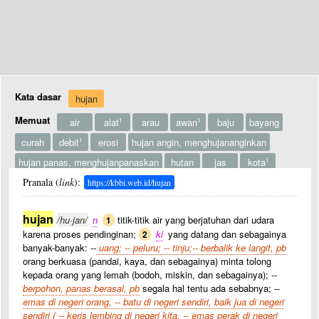
Kata dasar
hujan
Memuat
air
alat
arau
awan
baju
bayang
1
1
curah
debit
erosi
hujan angin, menghujananginkan
1
hujan panas, menghujanpanaskan
hutan
jas
kota
1
lahar
Pranala (
musim
link
):
pawang
pokok
https://kbbi.web.id/hujan
Lainnya
sawah
stasiun
takar
tetes
turun
1
1
hujan
hujan biasa, mulai dan berhenti tibatiba dan berlangsung sebentar
/hu·jan/
n
titik-titik air yang berjatuhan dari udara
1
karena proses pendinginan;
ki
yang datang dan sebagainya
2
hujan asam
banyak-banyak: --
uang; -- peluru; -- tinju;-- berbalik ke langit, pb
orang berkuasa (pandai, kaya, dan sebagainya) minta tolong
kepada orang yang lemah (bodoh, miskin, dan sebagainya); --
berpohon, panas berasal, pb
segala hal tentu ada sebabnya; --
emas di negeri orang, -- batu di negeri sendiri, baik jua di negeri
sendiri ( -- keris lembing di negeri kita, -- emas perak di negeri