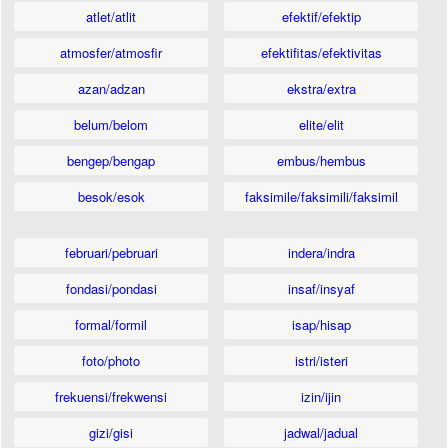
atlet/atlit
efektif/efektip
atmosfer/atmosfir
efektifitas/efektivitas
azan/adzan
ekstra/extra
belum/belom
elite/elit
bengep/bengap
embus/hembus
besok/esok
faksimile/faksimili/faksimil
februari/pebruari
indera/indra
fondasi/pondasi
insaf/insyaf
formal/formil
isap/hisap
foto/photo
istri/isteri
frekuensi/frekwensi
izin/ijin
gizi/gisi
jadwal/jadual