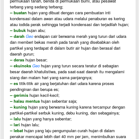
permukaan tanah, benda di permukaan bumi, atau pesawat
terbang yang sedang terbang;
-- buatan
hujan yang dibuat dengan cara pembuatan inti
kondensasi dalam awan atau udara melalui penaburan es kering
atau iodida perak sehingga terjadi kondensasi dan terjadilah hujan;
-- bubuk
hujan abu;
-- darah
Geo
endapan cair berwarna merah yang turun dari udara
dan memberi bekas merah pada tanah yang disebabkan oleh
partikel yang terdapat di dalam butir air hujan dan berasal dari
daerah gurun;
-- deras
hujan besar;
-- ekuinoks
Geo
hujan yang turun secara teratur di sebagian
besar daerah khatulistiwa, pada saat-saat daerah itu mengalami
siang dan malam hari yang sama panjangnya;
-- es
titik-titik air yang berjatuhan dari udara karena proses
pendinginan dan berupa es;
-- gerimis
hujan kecil-kecil;
-- halau mentua
hujan sebentar saja;
-- kuning
hujan yang berwarna kuning karena tercampur dengan
partikel-partikel serbuk kuning, debu kuning, dan sebagainya;
-- lalu
hujan yang hanya sebentar;
-- lari
hujan lalu;
-- lebat
hujan yang laju pengumpulan curah hujan di dalam
penakar mencapai lebih dari 40 mm per jam, menimbulkan suara