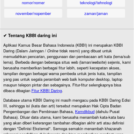
nomor/nomer
teknologi/tehnologi
november/nopember
zaman/jaman
✔ Tentang KBBI daring ini
Aplikasi Kamus Besar Bahasa Indonesia (KBBI) ini merupakan KBBI
Daring (Dalam Jaringan /
Online
tidak resmi) yang dibuat untuk
memudahkan pencarian, penggunaan dan pembacaan arti kata (lema/sub
lema). Berbeda dengan beberapa situs web (laman/
website
) sejenis, kami
berusaha memberikan berbagai fitur lebih, seperti kecepatan akses,
tampilan dengan berbagai warna pembeda untuk jenis kata, tampilan
yang pas untuk segala perambah web baik komputer desktop, laptop
maupun telepon pintar dan sebagainya. Fitur-fitur selengkapnya bisa
dibaca dibagian
Fitur KBBI Daring
.
Database utama KBBI Daring ini masih mengacu pada KBBI Daring Edisi
III, sehingga isi (kata dan arti) tersebut merupakan Hak Cipta Badan
Pengembangan dan Pembinaan Bahasa,
Kemdikbud
(dahulu Pusat
Bahasa). Diluar data utama, kami berusaha menambah kata-kata baru
yang akan diberi keterangan tambahan dibagian akhir arti atau definisi
dengan "Definisi Eksternal". Semoga semakin menambah khazanah