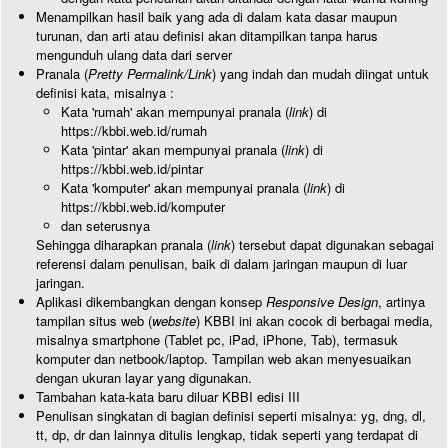
Menampilkan hasil baik yang ada di dalam kata dasar maupun
turunan, dan arti atau definisi akan ditampilkan tanpa harus
mengunduh ulang data dari server
Pranala (
Pretty Permalink/Link
) yang indah dan mudah diingat untuk
definisi kata, misalnya :
Kata 'rumah' akan mempunyai pranala (
link
) di
https://kbbi.web.id/rumah
Kata 'pintar' akan mempunyai pranala (
link
) di
https://kbbi.web.id/pintar
Kata 'komputer' akan mempunyai pranala (
link
) di
https://kbbi.web.id/komputer
dan seterusnya
Sehingga diharapkan pranala (
link
) tersebut dapat digunakan sebagai
referensi dalam penulisan, baik di dalam jaringan maupun di luar
jaringan.
Aplikasi dikembangkan dengan konsep
Responsive Design
, artinya
tampilan situs web (
website
) KBBI ini akan cocok di berbagai media,
misalnya smartphone (Tablet pc, iPad, iPhone, Tab), termasuk
komputer dan netbook/laptop. Tampilan web akan menyesuaikan
dengan ukuran layar yang digunakan.
Tambahan kata-kata baru diluar KBBI edisi III
Penulisan singkatan di bagian definisi seperti misalnya: yg, dng, dl,
tt, dp, dr dan lainnya ditulis lengkap, tidak seperti yang terdapat di