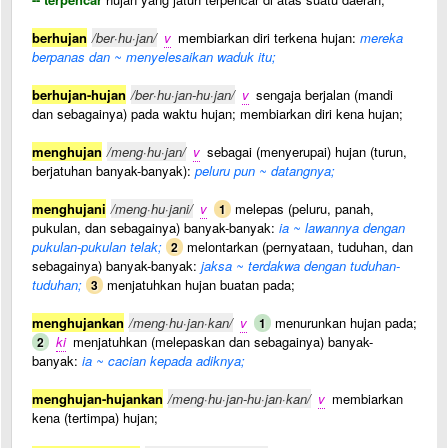
berhujan
/ber·hu·jan/
v
membiarkan diri terkena hujan:
mereka
berpanas dan ~ menyelesaikan waduk itu;
berhujan-hujan
/ber·hu·jan-hu·jan/
v
sengaja berjalan (mandi
dan sebagainya) pada waktu hujan; membiarkan diri kena hujan;
menghujan
/meng·hu·jan/
v
sebagai (menyerupai) hujan (turun,
berjatuhan banyak-banyak):
peluru pun ~ datangnya;
menghujani
/meng·hu·jani/
v
melepas (peluru, panah,
1
pukulan, dan sebagainya) banyak-banyak:
ia ~ lawannya dengan
pukulan-pukulan telak;
melontarkan (pernyataan, tuduhan, dan
2
sebagainya) banyak-banyak:
jaksa ~ terdakwa dengan tuduhan-
tuduhan;
menjatuhkan hujan buatan pada;
3
menghujankan
/meng·hu·jan·kan/
v
menurunkan hujan pada;
1
ki
menjatuhkan (melepaskan dan sebagainya) banyak-
2
banyak:
ia ~ cacian kepada adiknya;
menghujan-hujankan
/meng·hu·jan-hu·jan·kan/
v
membiarkan
kena (tertimpa) hujan;