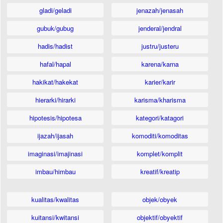
gladi/geladi
jenazah/jenasah
gubuk/gubug
jenderal/jendral
hadis/hadist
justru/justeru
hafal/hapal
karena/karna
hakikat/hakekat
karier/karir
hierarki/hirarki
karisma/kharisma
hipotesis/hipotesa
kategori/katagori
ijazah/ijasah
komoditi/komoditas
imaginasi/imajinasi
komplet/komplit
imbau/himbau
kreatif/kreatip
kualitas/kwalitas
objek/obyek
kuitansi/kwitansi
objektif/obyektif