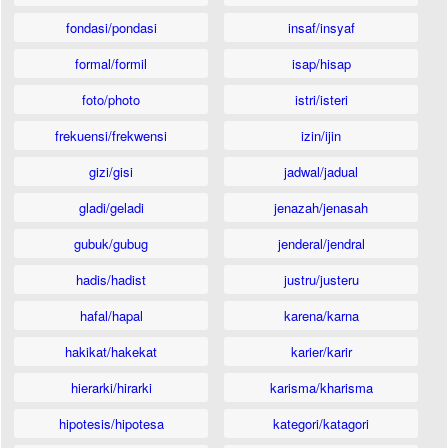
fondasi/pondasi
insaf/insyaf
formal/formil
isap/hisap
foto/photo
istri/isteri
frekuensi/frekwensi
izin/ijin
gizi/gisi
jadwal/jadual
gladi/geladi
jenazah/jenasah
gubuk/gubug
jenderal/jendral
hadis/hadist
justru/justeru
hafal/hapal
karena/karna
hakikat/hakekat
karier/karir
hierarki/hirarki
karisma/kharisma
hipotesis/hipotesa
kategori/katagori