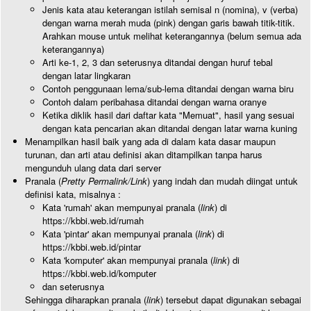
Jenis kata atau keterangan istilah semisal n (nomina), v (verba)
dengan warna merah muda (pink) dengan garis bawah titik-titik.
Arahkan mouse untuk melihat keterangannya (belum semua ada
keterangannya)
Arti ke-1, 2, 3 dan seterusnya ditandai dengan huruf tebal
dengan latar lingkaran
Contoh penggunaan lema/sub-lema ditandai dengan warna biru
Contoh dalam peribahasa ditandai dengan warna oranye
Ketika diklik hasil dari daftar kata "Memuat", hasil yang sesuai
dengan kata pencarian akan ditandai dengan latar warna kuning
Menampilkan hasil baik yang ada di dalam kata dasar maupun
turunan, dan arti atau definisi akan ditampilkan tanpa harus
mengunduh ulang data dari server
Pranala (
Pretty Permalink/Link
) yang indah dan mudah diingat untuk
definisi kata, misalnya :
Kata 'rumah' akan mempunyai pranala (
link
) di
https://kbbi.web.id/rumah
Kata 'pintar' akan mempunyai pranala (
link
) di
https://kbbi.web.id/pintar
Kata 'komputer' akan mempunyai pranala (
link
) di
https://kbbi.web.id/komputer
dan seterusnya
Sehingga diharapkan pranala (
link
) tersebut dapat digunakan sebagai