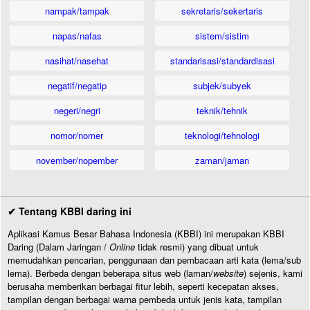
nampak/tampak
sekretaris/sekertaris
napas/nafas
sistem/sistim
nasihat/nasehat
standarisasi/standardisasi
negatif/negatip
subjek/subyek
negeri/negri
teknik/tehnik
nomor/nomer
teknologi/tehnologi
november/nopember
zaman/jaman
✔ Tentang KBBI daring ini
Aplikasi Kamus Besar Bahasa Indonesia (KBBI) ini merupakan KBBI
Daring (Dalam Jaringan /
Online
tidak resmi) yang dibuat untuk
memudahkan pencarian, penggunaan dan pembacaan arti kata (lema/sub
lema). Berbeda dengan beberapa situs web (laman/
website
) sejenis, kami
berusaha memberikan berbagai fitur lebih, seperti kecepatan akses,
tampilan dengan berbagai warna pembeda untuk jenis kata, tampilan