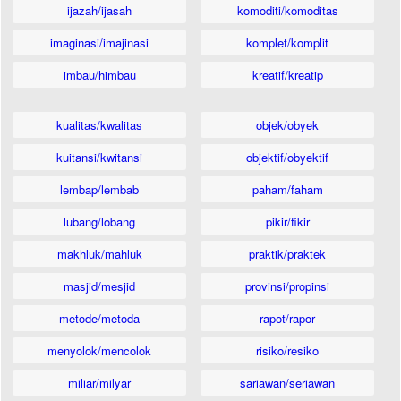
ijazah/ijasah
komoditi/komoditas
imaginasi/imajinasi
komplet/komplit
imbau/himbau
kreatif/kreatip
kualitas/kwalitas
objek/obyek
kuitansi/kwitansi
objektif/obyektif
lembap/lembab
paham/faham
lubang/lobang
pikir/fikir
makhluk/mahluk
praktik/praktek
masjid/mesjid
provinsi/propinsi
metode/metoda
rapot/rapor
menyolok/mencolok
risiko/resiko
miliar/milyar
sariawan/seriawan