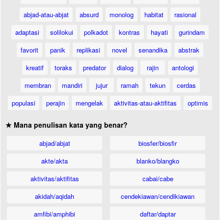
abjad-atau-abjat
absurd
monolog
habitat
rasional
adaptasi
solilokui
polkadot
kontras
hayati
gurindam
favorit
panik
replikasi
novel
senandika
abstrak
kreatif
toraks
predator
dialog
rajin
antologi
membran
mandiri
jujur
ramah
tekun
cerdas
populasi
perajin
mengelak
aktivitas-atau-aktifitas
optimis
★ Mana penulisan kata yang benar?
abjad/abjat
biosfer/biosfir
akte/akta
blanko/blangko
aktivitas/aktifitas
cabai/cabe
akidah/aqidah
cendekiawan/cendikiawan
amfibi/amphibi
daftar/daptar