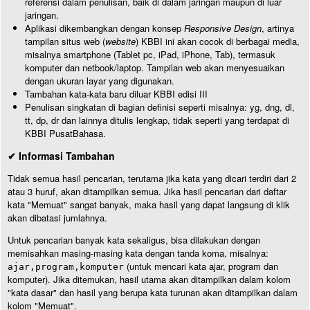
referensi dalam penulisan, baik di dalam jaringan maupun di luar
jaringan.
Aplikasi dikembangkan dengan konsep
Responsive Design
, artinya
tampilan situs web (
website
) KBBI ini akan cocok di berbagai media,
misalnya smartphone (Tablet pc, iPad, iPhone, Tab), termasuk
komputer dan netbook/laptop. Tampilan web akan menyesuaikan
dengan ukuran layar yang digunakan.
Tambahan kata-kata baru diluar KBBI edisi III
Penulisan singkatan di bagian definisi seperti misalnya: yg, dng, dl,
tt, dp, dr dan lainnya ditulis lengkap, tidak seperti yang terdapat di
KBBI PusatBahasa.
✔ Informasi Tambahan
Tidak semua hasil pencarian, terutama jika kata yang dicari terdiri dari 2
atau 3 huruf, akan ditampilkan semua. Jika hasil pencarian dari daftar
kata "Memuat" sangat banyak, maka hasil yang dapat langsung di klik
akan dibatasi jumlahnya.
Untuk pencarian banyak kata sekaligus, bisa dilakukan dengan
memisahkan masing-masing kata dengan tanda koma, misalnya:
(untuk mencari kata ajar, program dan
ajar,program,komputer
komputer). Jika ditemukan, hasil utama akan ditampilkan dalam kolom
"kata dasar" dan hasil yang berupa kata turunan akan ditampilkan dalam
kolom "Memuat".