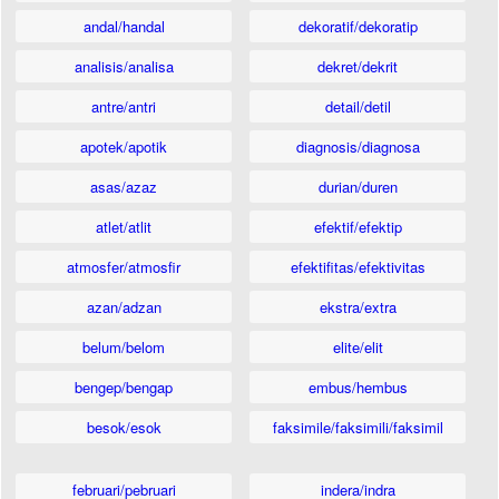
andal/handal
dekoratif/dekoratip
analisis/analisa
dekret/dekrit
antre/antri
detail/detil
apotek/apotik
diagnosis/diagnosa
asas/azaz
durian/duren
atlet/atlit
efektif/efektip
atmosfer/atmosfir
efektifitas/efektivitas
azan/adzan
ekstra/extra
belum/belom
elite/elit
bengep/bengap
embus/hembus
besok/esok
faksimile/faksimili/faksimil
februari/pebruari
indera/indra