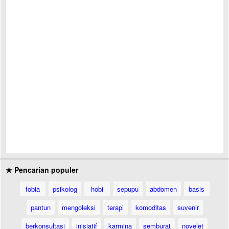
★ Pencarian populer
fobia
psikolog
hobi
sepupu
abdomen
basis
pantun
mengoleksi
terapi
komoditas
suvenir
berkonsultasi
inisiatif
karmina
semburat
novelet