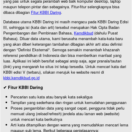
yang pas untuk segala perambah web baik komputer desktop, laptop
maupun telepon pintar dan sebagainya. Fitur-fitur selengkapnya bisa
dibaca dibagian
Fitur KBBI Daring
.
Database utama KBBI Daring ini masih mengacu pada KBBI Daring Edisi
III, sehingga isi (kata dan arti) tersebut merupakan Hak Cipta Badan
Pengembangan dan Pembinaan Bahasa,
Kemdikbud
(dahulu Pusat
Bahasa). Diluar data utama, kami berusaha menambah kata-kata baru
yang akan diberi keterangan tambahan dibagian akhir arti atau definisi
dengan "Definisi Eksternal". Semoga semakin menambah khazanah
referensi pendidikan di Indonesia dan bisa memberikan manfaat yang
luas. Aplikasi ini lebih bersifat sebagai arsip saja, agar pranala/tautan
(
link
) yang mengarah ke situs ini tetap tersedia. Untuk mencari kata dari
KBBI edisi V (terbaru), silakan merujuk ke website resmi di
kbbi.kemdikbud.go.id
✔ Fitur KBBI Daring
Pencarian satu kata atau banyak kata sekaligus
Tampilan yang sederhana dan ringan untuk kemudahan penggunaan
Proses pengambilan data yang sangat cepat, pengguna tidak perlu
memuat ulang (
reload/refresh
) jendela atau laman web (
website
)
untuk mencari kata berikutnya
Arti kata ditampilkan dengan warna yang memudahkan mencari lema
maupun sub lema. Berikut beberapa penjelasannya: