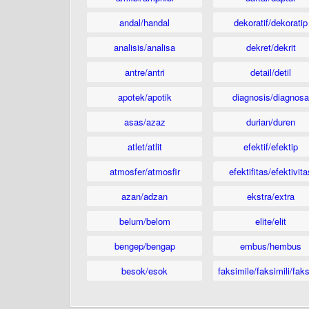
andal/handal
dekoratif/dekoratip
analisis/analisa
dekret/dekrit
antre/antri
detail/detil
apotek/apotik
diagnosis/diagnosa
asas/azaz
durian/duren
atlet/atlit
efektif/efektip
atmosfer/atmosfir
efektifitas/efektivita
azan/adzan
ekstra/extra
belum/belom
elite/elit
bengep/bengap
embus/hembus
besok/esok
faksimile/faksimili/faks