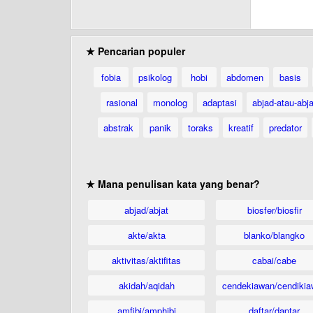
★ Pencarian populer
fobia
psikolog
hobi
abdomen
basis
rasional
monolog
adaptasi
abjad-atau-abja
abstrak
panik
toraks
kreatif
predator
★ Mana penulisan kata yang benar?
abjad/abjat
biosfer/biosfir
akte/akta
blanko/blangko
aktivitas/aktifitas
cabai/cabe
akidah/aqidah
cendekiawan/cendikia
amfibi/amphibi
daftar/daptar