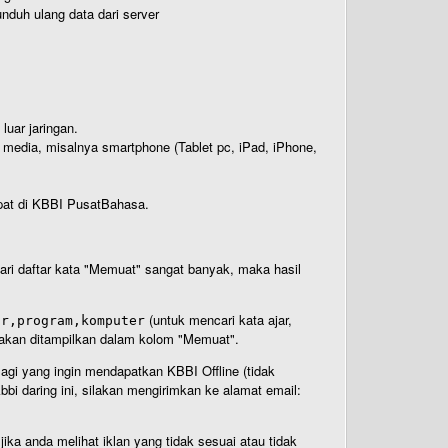
nduh ulang data dari server
luar jaringan.
i media, misalnya smartphone (Tablet pc, iPad, iPhone,
rdapat di KBBI PusatBahasa.
 dari daftar kata "Memuat" sangat banyak, maka hasil
(untuk mencari kata ajar,
ar,program,komputer
n akan ditampilkan dalam kolom "Memuat".
Bagi yang ingin mendapatkan KBBI Offline (tidak
bi daring ini, silakan mengirimkan ke alamat email:
ika anda melihat iklan yang tidak sesuai atau tidak