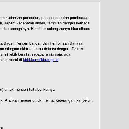
uk memudahkan pencarian, penggunaan dan pembacaan
ih, seperti kecepatan akses, tampilan dengan berbagai
dan sebagainya. Fitur-fitur selengkapnya bisa dibaca
 Cipta Badan Pengembangan dan Pembinaan Bahasa,
ibagian akhir arti atau definisi dengan "Definisi
ni lebih bersifat sebagai arsip saja, agar
bsite resmi di
kbbi.kemdikbud.go.id
te
) untuk mencari kata berikutnya
titik. Arahkan mouse untuk melihat keterangannya (belum
ng