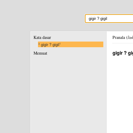
Kata dasar
Pranala (
lin
gigir ? gigil
1
gigir ? gi
Memuat