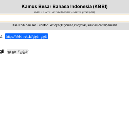
Kamus Besar Bahasa Indonesia (KBBI)
Kamus versi online/daring (dalam jaringan)
Bisa lebih dari satu, contoh:
ambyar,terjemah,integritas,sinonim,efektif,analisis
k
):
https://kbbi.web.id/gigir_gigil
gil
1
/gi·gir ? gigil/