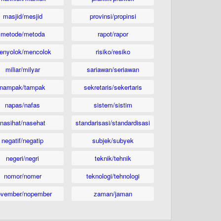
masjid/mesjid
provinsi/propinsi
metode/metoda
rapot/rapor
enyolok/mencolok
risiko/resiko
miliar/milyar
sariawan/seriawan
nampak/tampak
sekretaris/sekertaris
napas/nafas
sistem/sistim
nasihat/nasehat
standarisasi/standardisasi
negatif/negatip
subjek/subyek
negeri/negri
teknik/tehnik
nomor/nomer
teknologi/tehnologi
ovember/nopember
zaman/jaman