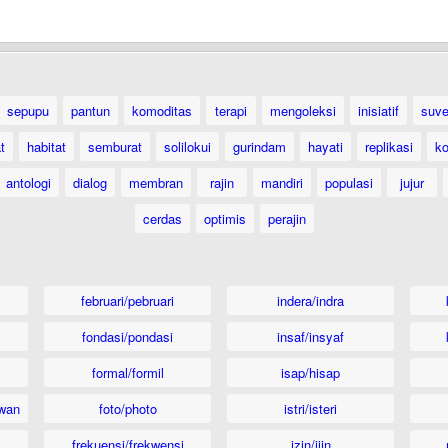
sepupu
pantun
komoditas
terapi
mengoleksi
inisiatif
suve
t
habitat
semburat
solilokui
gurindam
hayati
replikasi
ko
antologi
dialog
membran
rajin
mandiri
populasi
jujur
cerdas
optimis
perajin
februari/pebruari
indera/indra
fondasi/pondasi
insaf/insyaf
formal/formil
isap/hisap
wan
foto/photo
istri/isteri
frekuensi/frekwensi
izin/ijin