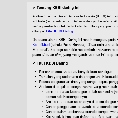
✔ Tentang KBBI daring ini
Aplikasi Kamus Besar Bahasa Indonesia (KBBI) ini me
arti kata (lema/sub lema). Berbeda dengan beberapa sit
warna pembeda untuk jenis kata, tampilan yang pas unt
dibagian
Fitur KBBI Daring
.
Database utama KBBI Daring ini masih mengacu pada KB
Kemdikbud
(dahulu Pusat Bahasa). Diluar data utama, k
Eksternal". Semoga semakin menambah khazanah referensi
pranala/tautan (
link
) yang mengarah ke situs ini tetap te
✔ Fitur KBBI Daring
Pencarian satu kata atau banyak kata sekaligus
Tampilan yang sederhana dan ringan untuk kemud
Proses pengambilan data yang sangat cepat, pengg
Arti kata ditampilkan dengan warna yang memudah
Jenis kata atau keterangan istilah semisal n (
semua ada keterangannya)
Arti ke-1, 2, 3 dan seterusnya ditandai dengan h
Contoh penggunaan lema/sub-lema ditandai den
Contoh dalam peribahasa ditandai dengan warn
Ketika diklik hasil dari daftar kata "Memuat", 