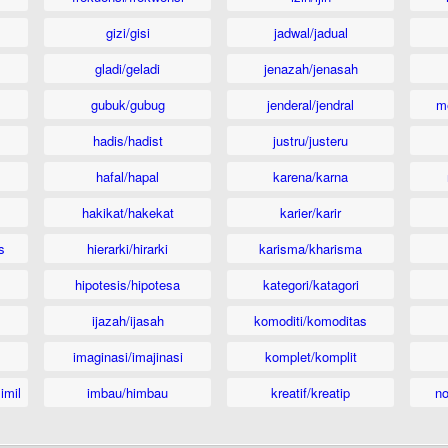
gizi/gisi
jadwal/jadual
gladi/geladi
jenazah/jenasah
gubuk/gubug
jenderal/jendral
m
hadis/hadist
justru/justeru
hafal/hapal
karena/karna
hakikat/hakekat
karier/karir
s
hierarki/hirarki
karisma/kharisma
hipotesis/hipotesa
kategori/katagori
ijazah/ijasah
komoditi/komoditas
imaginasi/imajinasi
komplet/komplit
imil
imbau/himbau
kreatif/kreatip
n