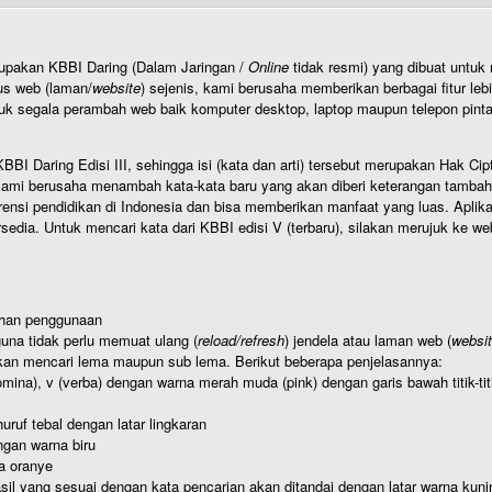
rupakan KBBI Daring (Dalam Jaringan /
Online
tidak resmi) yang dibuat unt
us web (laman/
website
) sejenis, kami berusaha memberikan berbagai fitur leb
uk segala perambah web baik komputer desktop, laptop maupun telepon pintar 
BI Daring Edisi III, sehingga isi (kata dan arti) tersebut merupakan Hak
ami berusaha menambah kata-kata baru yang akan diberi keterangan tambahan d
 pendidikan di Indonesia dan bisa memberikan manfaat yang luas. Aplikasi i
rsedia. Untuk mencari kata dari KBBI edisi V (terbaru), silakan merujuk ke we
ahan penggunaan
una tidak perlu memuat ulang (
reload/refresh
) jendela atau laman web (
websi
kan mencari lema maupun sub lema. Berikut beberapa penjelasannya:
nomina), v (verba) dengan warna merah muda (pink) dengan garis bawah titik-
uruf tebal dengan latar lingkaran
gan warna biru
a oranye
hasil yang sesuai dengan kata pencarian akan ditandai dengan latar warna kuni