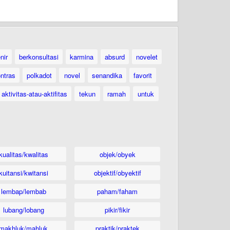
nir
berkonsultasi
karmina
absurd
novelet
ntras
polkadot
novel
senandika
favorit
aktivitas-atau-aktifitas
tekun
ramah
untuk
kualitas/kwalitas
objek/obyek
kuitansi/kwitansi
objektif/obyektif
lembap/lembab
paham/faham
lubang/lobang
pikir/fikir
makhluk/mahluk
praktik/praktek