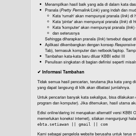
Menampilkan hasil baik yang ada di dalam kata dasa
Pranala (
Pretty Permalink/Link
) yang indah dan muda
Kata 'rumah' akan mempunyai pranala (
link
) di
Kata 'pintar' akan mempunyai pranala (
link
) di 
Kata 'komputer' akan mempunyai pranala (
link
)
dan seterusnya
Sehingga diharapkan pranala (
link
) tersebut dapat d
Aplikasi dikembangkan dengan konsep
Responsive
Tab), termasuk komputer dan netbook/laptop. Tamp
Tambahan kata-kata baru diluar KBBI edisi III
Penulisan singkatan di bagian definisi seperti misal
✔ Informasi Tambahan
Tidak semua hasil pencarian, terutama jika kata yang di
yang dapat langsung di klik akan dibatasi jumlahnya.
Untuk pencarian banyak kata sekaligus, bisa dilakuk
program dan komputer). Jika ditemukan, hasil utama ak
Edisi online/daring ini merupakan alternatif versi KBB
memerlukan koneksi internet), silakan mengunjungi hal
ebta.setiawan || gmail || com
Kami sebagai pengelola website berusaha untuk terus me