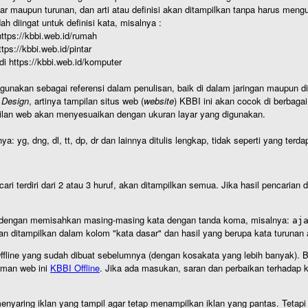
r maupun turunan, dan arti atau definisi akan ditampilkan tanpa harus mengu
h diingat untuk definisi kata, misalnya :
 https://kbbi.web.id/rumah
https://kbbi.web.id/pintar
 di https://kbbi.web.id/komputer
igunakan sebagai referensi dalam penulisan, baik di dalam jaringan maupun di 
 Design
, artinya tampilan situs web (
website
) KBBI ini akan cocok di berbaga
ilan web akan menyesuaikan dengan ukuran layar yang digunakan.
nya: yg, dng, dl, tt, dp, dr dan lainnya ditulis lengkap, tidak seperti yang te
cari terdiri dari 2 atau 3 huruf, akan ditampilkan semua. Jika hasil pencarian
an dengan memisahkan masing-masing kata dengan tanda koma, misalnya:
aj
an ditampilkan dalam kolom "kata dasar" dan hasil yang berupa kata turuna
I Offline yang sudah dibuat sebelumnya (dengan kosakata yang lebih banyak). 
aman web ini
KBBI Offline
. Jika ada masukan, saran dan perbaikan terhadap kb
nyaring iklan yang tampil agar tetap menampilkan iklan yang pantas. Tetapi j