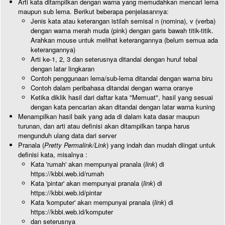
Arti kata ditampilkan dengan warna yang memudahkan mencari lema
maupun sub lema. Berikut beberapa penjelasannya:
Jenis kata atau keterangan istilah semisal n (nomina), v (verba)
dengan warna merah muda (pink) dengan garis bawah titik-titik.
Arahkan mouse untuk melihat keterangannya (belum semua ada
keterangannya)
Arti ke-1, 2, 3 dan seterusnya ditandai dengan huruf tebal
dengan latar lingkaran
Contoh penggunaan lema/sub-lema ditandai dengan warna biru
Contoh dalam peribahasa ditandai dengan warna oranye
Ketika diklik hasil dari daftar kata "Memuat", hasil yang sesuai
dengan kata pencarian akan ditandai dengan latar warna kuning
Menampilkan hasil baik yang ada di dalam kata dasar maupun
turunan, dan arti atau definisi akan ditampilkan tanpa harus
mengunduh ulang data dari server
Pranala (
Pretty Permalink/Link
) yang indah dan mudah diingat untuk
definisi kata, misalnya :
Kata 'rumah' akan mempunyai pranala (
link
) di
https://kbbi.web.id/rumah
Kata 'pintar' akan mempunyai pranala (
link
) di
https://kbbi.web.id/pintar
Kata 'komputer' akan mempunyai pranala (
link
) di
https://kbbi.web.id/komputer
dan seterusnya