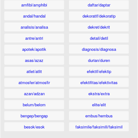
amfibi/amphibi
daftar/daptar
andal/handal
dekoratif/dekoratip
analisis/analisa
dekret/dekrit
antre/antri
detail/detil
apotek/apotik
diagnosis/diagnosa
asas/azaz
durian/duren
atlet/atlit
efektif/efektip
atmosfer/atmosfir
efektifitas/efektivitas
azan/adzan
ekstra/extra
belum/belom
elite/elit
bengep/bengap
embus/hembus
besok/esok
faksimile/faksimili/faksimil