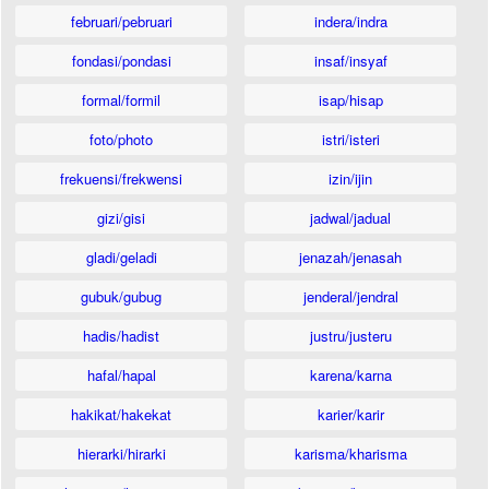
februari/pebruari
indera/indra
fondasi/pondasi
insaf/insyaf
formal/formil
isap/hisap
foto/photo
istri/isteri
frekuensi/frekwensi
izin/ijin
gizi/gisi
jadwal/jadual
gladi/geladi
jenazah/jenasah
gubuk/gubug
jenderal/jendral
hadis/hadist
justru/justeru
hafal/hapal
karena/karna
hakikat/hakekat
karier/karir
hierarki/hirarki
karisma/kharisma