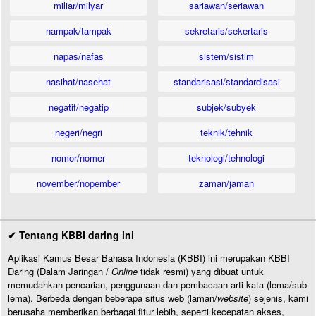
miliar/milyar
sariawan/seriawan
nampak/tampak
sekretaris/sekertaris
napas/nafas
sistem/sistim
nasihat/nasehat
standarisasi/standardisasi
negatif/negatip
subjek/subyek
negeri/negri
teknik/tehnik
nomor/nomer
teknologi/tehnologi
november/nopember
zaman/jaman
✔ Tentang KBBI daring ini
Aplikasi Kamus Besar Bahasa Indonesia (KBBI) ini merupakan KBBI
Daring (Dalam Jaringan /
Online
tidak resmi) yang dibuat untuk
memudahkan pencarian, penggunaan dan pembacaan arti kata (lema/sub
lema). Berbeda dengan beberapa situs web (laman/
website
) sejenis, kami
berusaha memberikan berbagai fitur lebih, seperti kecepatan akses,