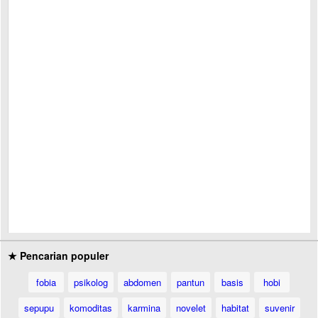
★ Pencarian populer
fobia
psikolog
abdomen
pantun
basis
hobi
sepupu
komoditas
karmina
novelet
habitat
suvenir