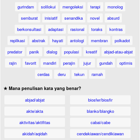
gurindam
solilokui
mengoleksi
terapi
monolog
semburat
inisiatif
senandika
novel
absurd
berkonsultasi
adaptasi
rasional
toraks
kontras
replikasi
abstrak
hayati
antologi
membran
polkadot
predator
panik
dialog
populasi
kreatif
abjad-atau-abjat
rajin
favorit
mandiri
perajin
jujur
gundah
optimis
cerdas
deru
tekun
ramah
★ Mana penulisan kata yang benar?
abjad/abjat
biosfer/biosfir
akte/akta
blanko/blangko
aktivitas/aktifitas
cabai/cabe
akidah/aqidah
cendekiawan/cendikiawan