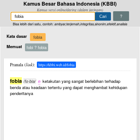
Kamus Besar Bahasa Indonesia (KBBI)
Kamus versi online/daring (dalam jaringan)
?
Bisa lebih dari satu, contoh:
ambyar,terjemah,integritas,sinonim,efektif,analisis
Kata dasar
fobia
Memuat
fobi ? fobia
Pranala (
link
):
https://kbbi.web.id/fobia
fobia
/fo·bia/
n
ketakutan yang sangat berlebihan terhadap
benda atau keadaan tertentu yang dapat menghambat kehidupan
penderitanya