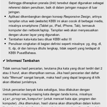
Sehingga diharapkan pranala (
link
) tersebut dapat digunakan sebagai
referensi dalam penulisan, baik di dalam jaringan maupun di luar
jaringan.
Aplikasi dikembangkan dengan konsep
Responsive Design
, artinya
tampilan situs web (
website
) KBBI ini akan cocok di berbagai media,
misalnya smartphone (Tablet pc, iPad, iPhone, Tab), termasuk
komputer dan netbook/laptop. Tampilan web akan menyesuaikan
dengan ukuran layar yang digunakan.
Tambahan kata-kata baru diluar KBBI edisi III
Penulisan singkatan di bagian definisi seperti misalnya: yg, dng, dl,
tt, dp, dr dan lainnya ditulis lengkap, tidak seperti yang terdapat di
KBBI PusatBahasa.
✔ Informasi Tambahan
Tidak semua hasil pencarian, terutama jika kata yang dicari terdiri dari 2
atau 3 huruf, akan ditampilkan semua. Jika hasil pencarian dari daftar
kata "Memuat" sangat banyak, maka hasil yang dapat langsung di klik
akan dibatasi jumlahnya.
Untuk pencarian banyak kata sekaligus, bisa dilakukan dengan
memisahkan masing-masing kata dengan tanda koma, misalnya:
(untuk mencari kata ajar, program dan
ajar,program,komputer
komputer). Jika ditemukan, hasil utama akan ditampilkan dalam kolom