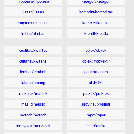
hipotesis/hipotesa
kategori/katagori
ijazah/ijasah
komoditi/komoditas
imaginasi/imajinasi
komplet/komplit
imbau/himbau
kreatif/kreatip
kualitas/kwalitas
objek/obyek
kuitansi/kwitansi
objektif/obyektif
lembap/lembab
paham/faham
lubang/lobang
pikir/fikir
makhluk/mahluk
praktik/praktek
masjid/mesjid
provinsi/propinsi
metode/metoda
rapot/rapor
menyolok/mencolok
risiko/resiko