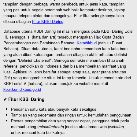
tampilan dengan berbagai warna pembeda untuk jenis kata, tampilan
yang pas untuk segala perambah web baik komputer desktop, laptop
maupun telepon pintar dan sebagainya. Fitur-fitur selengkapnya bisa
dibaca dibagian
Fitur KBBI Daring
.
Database utama KBBI Daring ini masih mengacu pada KBBI Daring Edisi
III, sehingga isi (kata dan arti) tersebut merupakan Hak Cipta Badan
Pengembangan dan Pembinaan Bahasa,
Kemdikbud
(dahulu Pusat
Bahasa). Diluar data utama, kami berusaha menambah kata-kata baru
yang akan diberi keterangan tambahan dibagian akhir arti atau definisi
dengan "Definisi Eksternal". Semoga semakin menambah khazanah
referensi pendidikan di Indonesia dan bisa memberikan manfaat yang
luas. Aplikasi ini lebih bersifat sebagai arsip saja, agar pranala/tautan
(
link
) yang mengarah ke situs ini tetap tersedia. Untuk mencari kata dari
KBBI edisi V (terbaru), silakan merujuk ke website resmi di
kbbi.kemdikbud.go.id
✔ Fitur KBBI Daring
Pencarian satu kata atau banyak kata sekaligus
Tampilan yang sederhana dan ringan untuk kemudahan penggunaan
Proses pengambilan data yang sangat cepat, pengguna tidak perlu
memuat ulang (
reload/refresh
) jendela atau laman web (
website
)
untuk mencari kata berikutnya