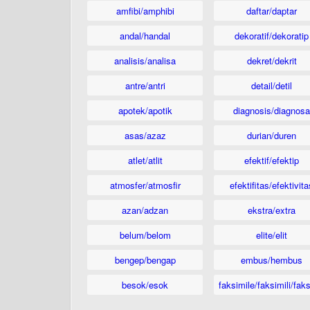
amfibi/amphibi
daftar/daptar
andal/handal
dekoratif/dekoratip
analisis/analisa
dekret/dekrit
antre/antri
detail/detil
apotek/apotik
diagnosis/diagnosa
asas/azaz
durian/duren
atlet/atlit
efektif/efektip
atmosfer/atmosfir
efektifitas/efektivita
azan/adzan
ekstra/extra
belum/belom
elite/elit
bengep/bengap
embus/hembus
besok/esok
faksimile/faksimili/faks