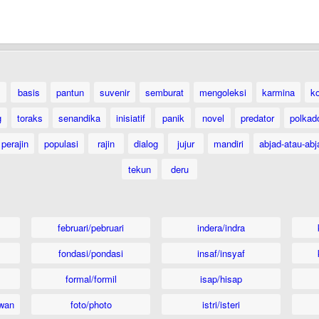
basis
pantun
suvenir
semburat
mengoleksi
karmina
k
g
toraks
senandika
inisiatif
panik
novel
predator
polkad
perajin
populasi
rajin
dialog
jujur
mandiri
abjad-atau-abj
tekun
deru
februari/pebruari
indera/indra
fondasi/pondasi
insaf/insyaf
formal/formil
isap/hisap
wan
foto/photo
istri/isteri