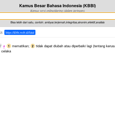
Kamus Besar Bahasa Indonesia (KBBI)
Kamus versi online/daring (dalam jaringan)
Bisa lebih dari satu, contoh:
ambyar,terjemah,integritas,sinonim,efektif,analisis
k
):
https://kbbi.web.id/fatal
l/
a
mematikan;
tidak dapat diubah atau diperbaiki lagi (tentang keru
1
2
; celaka