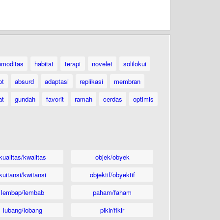
omoditas
habitat
terapi
novelet
solilokui
ot
absurd
adaptasi
replikasi
membran
at
gundah
favorit
ramah
cerdas
optimis
kualitas/kwalitas
objek/obyek
kuitansi/kwitansi
objektif/obyektif
lembap/lembab
paham/faham
lubang/lobang
pikir/fikir