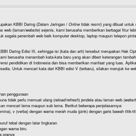
rupakan KBBI Daring (Dalam Jaringan /
Online
tidak resmi) yang dibuat unt
us web (laman/
website
) sejenis, kami berusaha memberikan berbagai fitur leb
uk segala perambah web baik komputer desktop, laptop maupun telepon pintar 
BI Daring Edisi III, sehingga isi (kata dan arti) tersebut merupakan Hak
ami berusaha menambah kata-kata baru yang akan diberi keterangan tambahan d
 pendidikan di Indonesia dan bisa memberikan manfaat yang luas. Aplikasi i
rsedia. Untuk mencari kata dari KBBI edisi V (terbaru), silakan merujuk ke we
ahan penggunaan
una tidak perlu memuat ulang (
reload/refresh
) jendela atau laman web (
websi
kan mencari lema maupun sub lema. Berikut beberapa penjelasannya:
nomina), v (verba) dengan warna merah muda (pink) dengan garis bawah titik-
uruf tebal dengan latar lingkaran
gan warna biru
a oranye