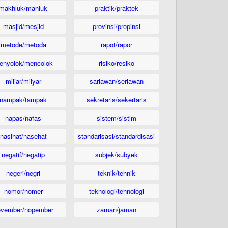
makhluk/mahluk
praktik/praktek
masjid/mesjid
provinsi/propinsi
metode/metoda
rapot/rapor
enyolok/mencolok
risiko/resiko
miliar/milyar
sariawan/seriawan
nampak/tampak
sekretaris/sekertaris
napas/nafas
sistem/sistim
nasihat/nasehat
standarisasi/standardisasi
negatif/negatip
subjek/subyek
negeri/negri
teknik/tehnik
nomor/nomer
teknologi/tehnologi
ovember/nopember
zaman/jaman