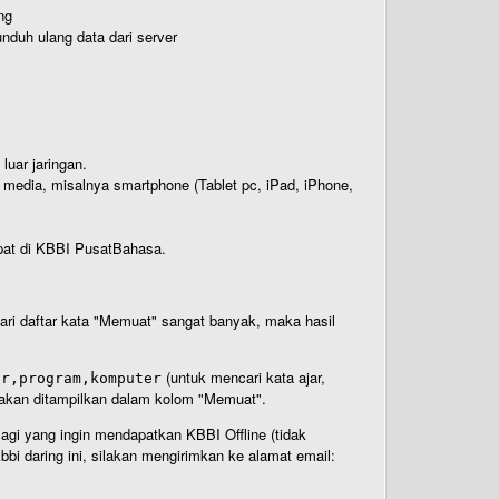
ng
nduh ulang data dari server
luar jaringan.
i media, misalnya smartphone (Tablet pc, iPad, iPhone,
rdapat di KBBI PusatBahasa.
 dari daftar kata "Memuat" sangat banyak, maka hasil
(untuk mencari kata ajar,
ar,program,komputer
n akan ditampilkan dalam kolom "Memuat".
Bagi yang ingin mendapatkan KBBI Offline (tidak
bi daring ini, silakan mengirimkan ke alamat email: