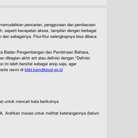
uk memudahkan pencarian, penggunaan dan pembacaan
ih, seperti kecepatan akses, tampilan dengan berbagai
dan sebagainya. Fitur-fitur selengkapnya bisa dibaca
 Cipta Badan Pengembangan dan Pembinaan Bahasa,
ibagian akhir arti atau definisi dengan "Definisi
ni lebih bersifat sebagai arsip saja, agar
bsite resmi di
kbbi.kemdikbud.go.id
te
) untuk mencari kata berikutnya
titik. Arahkan mouse untuk melihat keterangannya (belum