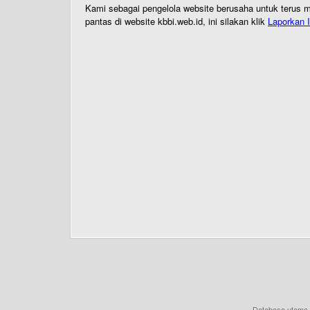
Kami sebagai pengelola website berusaha untuk terus me
pantas di website kbbi.web.id, ini silakan klik
Laporkan I
Database utama 