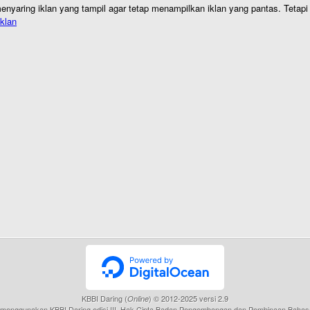
nyaring iklan yang tampil agar tetap menampilkan iklan yang pantas. Tetapi j
klan
KBBI Daring (
) © 2012-2025 versi 2.9
Online
menggunakan KBBI Daring edisi III, Hak Cipta Badan Pengembangan dan Pembinaan Bahas