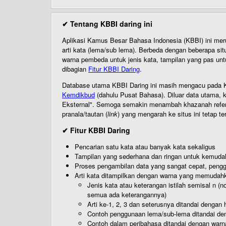
✔ Tentang KBBI daring ini
Aplikasi Kamus Besar Bahasa Indonesia (KBBI) ini me
arti kata (lema/sub lema). Berbeda dengan beberapa sit
warna pembeda untuk jenis kata, tampilan yang pas unt
dibagian
Fitur KBBI Daring
.
Database utama KBBI Daring ini masih mengacu pada KB
Kemdikbud
(dahulu Pusat Bahasa). Diluar data utama, k
Eksternal". Semoga semakin menambah khazanah referensi
pranala/tautan (
link
) yang mengarah ke situs ini tetap te
✔ Fitur KBBI Daring
Pencarian satu kata atau banyak kata sekaligus
Tampilan yang sederhana dan ringan untuk kemud
Proses pengambilan data yang sangat cepat, pengg
Arti kata ditampilkan dengan warna yang memudah
Jenis kata atau keterangan istilah semisal n (
semua ada keterangannya)
Arti ke-1, 2, 3 dan seterusnya ditandai dengan h
Contoh penggunaan lema/sub-lema ditandai den
Contoh dalam peribahasa ditandai dengan warn