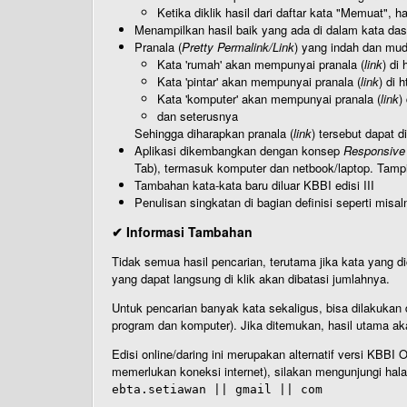
Ketika diklik hasil dari daftar kata "Memuat", 
Menampilkan hasil baik yang ada di dalam kata dasa
Pranala (
Pretty Permalink/Link
) yang indah dan muda
Kata 'rumah' akan mempunyai pranala (
link
) di
Kata 'pintar' akan mempunyai pranala (
link
) di 
Kata 'komputer' akan mempunyai pranala (
link
)
dan seterusnya
Sehingga diharapkan pranala (
link
) tersebut dapat d
Aplikasi dikembangkan dengan konsep
Responsive
Tab), termasuk komputer dan netbook/laptop. Tamp
Tambahan kata-kata baru diluar KBBI edisi III
Penulisan singkatan di bagian definisi seperti misal
✔ Informasi Tambahan
Tidak semua hasil pencarian, terutama jika kata yang di
yang dapat langsung di klik akan dibatasi jumlahnya.
Untuk pencarian banyak kata sekaligus, bisa dilakuk
program dan komputer). Jika ditemukan, hasil utama ak
Edisi online/daring ini merupakan alternatif versi KBB
memerlukan koneksi internet), silakan mengunjungi hal
ebta.setiawan || gmail || com