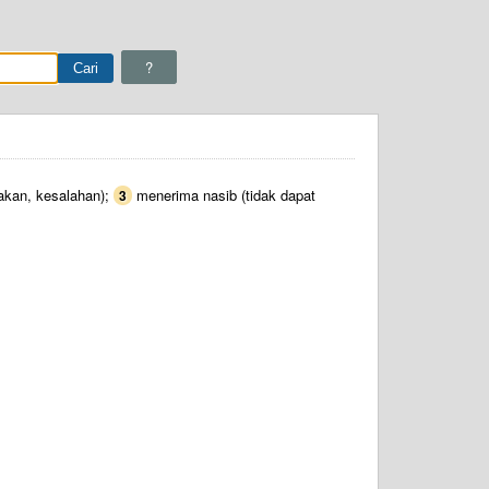
?
sakan, kesalahan);
menerima nasib (tidak dapat
3