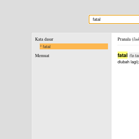
Kata dasar
Pranala (
lin
fatal
fatal
Memuat
/fa·ta
diubah lagi)