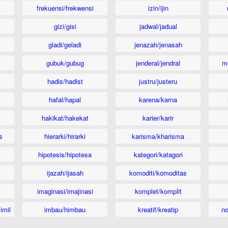
frekuensi/frekwensi
izin/ijin
gizi/gisi
jadwal/jadual
gladi/geladi
jenazah/jenasah
gubuk/gubug
jenderal/jendral
m
hadis/hadist
justru/justeru
hafal/hapal
karena/karna
hakikat/hakekat
karier/karir
s
hierarki/hirarki
karisma/kharisma
hipotesis/hipotesa
kategori/katagori
ijazah/ijasah
komoditi/komoditas
imaginasi/imajinasi
komplet/komplit
imil
imbau/himbau
kreatif/kreatip
n