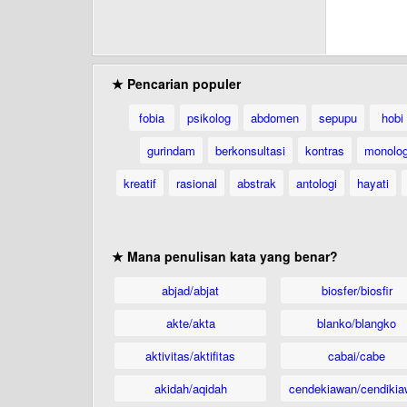
★ Pencarian populer
fobia
psikolog
abdomen
sepupu
hobi
gurindam
berkonsultasi
kontras
monolo
kreatif
rasional
abstrak
antologi
hayati
★ Mana penulisan kata yang benar?
abjad/abjat
biosfer/biosfir
akte/akta
blanko/blangko
aktivitas/aktifitas
cabai/cabe
akidah/aqidah
cendekiawan/cendikia