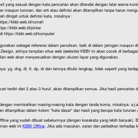
hasil yang sesuai dengan kata pencarian akan ditandai dengan latar warna kuni
r maupun turunan, dan arti atau definisi akan ditampilkan tanpa harus mengu
h diingat untuk definisi kata, misalnya :
 https://kbbi.web.id/rumah
https://kbbi.web.id/pintar
 di https://kbbi.web.id/komputer
igunakan sebagai referensi dalam penulisan, baik di dalam jaringan maupun di 
 Design
, artinya tampilan situs web (
website
) KBBI ini akan cocok di berbaga
ilan web akan menyesuaikan dengan ukuran layar yang digunakan.
nya: yg, dng, dl, tt, dp, dr dan lainnya ditulis lengkap, tidak seperti yang te
cari terdiri dari 2 atau 3 huruf, akan ditampilkan semua. Jika hasil pencarian
an dengan memisahkan masing-masing kata dengan tanda koma, misalnya:
aj
an ditampilkan dalam kolom "kata dasar" dan hasil yang berupa kata turuna
I Offline yang sudah dibuat sebelumnya (dengan kosakata yang lebih banyak). 
aman web ini
KBBI Offline
. Jika ada masukan, saran dan perbaikan terhadap kb