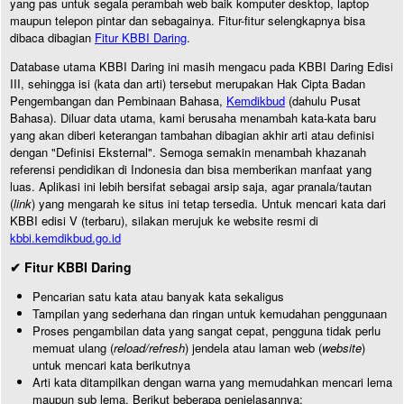
yang pas untuk segala perambah web baik komputer desktop, laptop
maupun telepon pintar dan sebagainya. Fitur-fitur selengkapnya bisa
dibaca dibagian
Fitur KBBI Daring
.
Database utama KBBI Daring ini masih mengacu pada KBBI Daring Edisi
III, sehingga isi (kata dan arti) tersebut merupakan Hak Cipta Badan
Pengembangan dan Pembinaan Bahasa,
Kemdikbud
(dahulu Pusat
Bahasa). Diluar data utama, kami berusaha menambah kata-kata baru
yang akan diberi keterangan tambahan dibagian akhir arti atau definisi
dengan "Definisi Eksternal". Semoga semakin menambah khazanah
referensi pendidikan di Indonesia dan bisa memberikan manfaat yang
luas. Aplikasi ini lebih bersifat sebagai arsip saja, agar pranala/tautan
(
link
) yang mengarah ke situs ini tetap tersedia. Untuk mencari kata dari
KBBI edisi V (terbaru), silakan merujuk ke website resmi di
kbbi.kemdikbud.go.id
✔ Fitur KBBI Daring
Pencarian satu kata atau banyak kata sekaligus
Tampilan yang sederhana dan ringan untuk kemudahan penggunaan
Proses pengambilan data yang sangat cepat, pengguna tidak perlu
memuat ulang (
reload/refresh
) jendela atau laman web (
website
)
untuk mencari kata berikutnya
Arti kata ditampilkan dengan warna yang memudahkan mencari lema
maupun sub lema. Berikut beberapa penjelasannya: