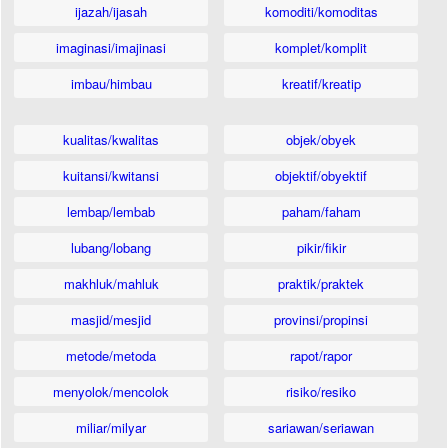
ijazah/ijasah
komoditi/komoditas
imaginasi/imajinasi
komplet/komplit
imbau/himbau
kreatif/kreatip
kualitas/kwalitas
objek/obyek
kuitansi/kwitansi
objektif/obyektif
lembap/lembab
paham/faham
lubang/lobang
pikir/fikir
makhluk/mahluk
praktik/praktek
masjid/mesjid
provinsi/propinsi
metode/metoda
rapot/rapor
menyolok/mencolok
risiko/resiko
miliar/milyar
sariawan/seriawan