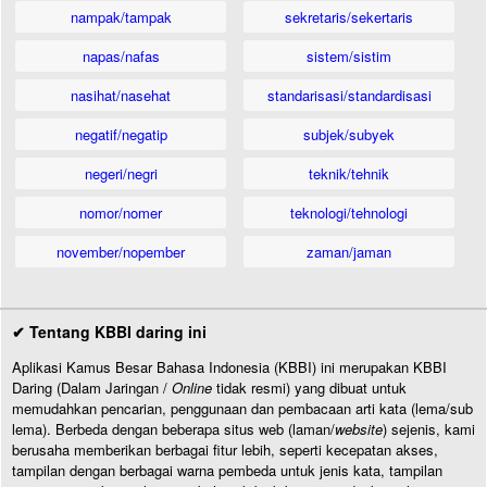
nampak/tampak
sekretaris/sekertaris
napas/nafas
sistem/sistim
nasihat/nasehat
standarisasi/standardisasi
negatif/negatip
subjek/subyek
negeri/negri
teknik/tehnik
nomor/nomer
teknologi/tehnologi
november/nopember
zaman/jaman
✔ Tentang KBBI daring ini
Aplikasi Kamus Besar Bahasa Indonesia (KBBI) ini merupakan KBBI
Daring (Dalam Jaringan /
Online
tidak resmi) yang dibuat untuk
memudahkan pencarian, penggunaan dan pembacaan arti kata (lema/sub
lema). Berbeda dengan beberapa situs web (laman/
website
) sejenis, kami
berusaha memberikan berbagai fitur lebih, seperti kecepatan akses,
tampilan dengan berbagai warna pembeda untuk jenis kata, tampilan