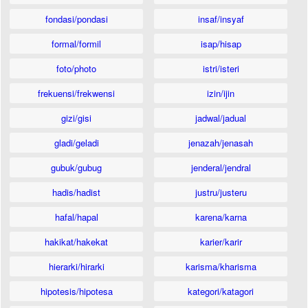
fondasi/pondasi
insaf/insyaf
formal/formil
isap/hisap
foto/photo
istri/isteri
frekuensi/frekwensi
izin/ijin
gizi/gisi
jadwal/jadual
gladi/geladi
jenazah/jenasah
gubuk/gubug
jenderal/jendral
hadis/hadist
justru/justeru
hafal/hapal
karena/karna
hakikat/hakekat
karier/karir
hierarki/hirarki
karisma/kharisma
hipotesis/hipotesa
kategori/katagori