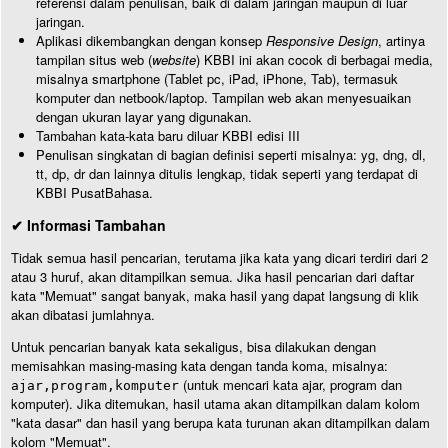
referensi dalam penulisan, baik di dalam jaringan maupun di luar
jaringan.
Aplikasi dikembangkan dengan konsep
Responsive Design
, artinya
tampilan situs web (
website
) KBBI ini akan cocok di berbagai media,
misalnya smartphone (Tablet pc, iPad, iPhone, Tab), termasuk
komputer dan netbook/laptop. Tampilan web akan menyesuaikan
dengan ukuran layar yang digunakan.
Tambahan kata-kata baru diluar KBBI edisi III
Penulisan singkatan di bagian definisi seperti misalnya: yg, dng, dl,
tt, dp, dr dan lainnya ditulis lengkap, tidak seperti yang terdapat di
KBBI PusatBahasa.
✔ Informasi Tambahan
Tidak semua hasil pencarian, terutama jika kata yang dicari terdiri dari 2
atau 3 huruf, akan ditampilkan semua. Jika hasil pencarian dari daftar
kata "Memuat" sangat banyak, maka hasil yang dapat langsung di klik
akan dibatasi jumlahnya.
Untuk pencarian banyak kata sekaligus, bisa dilakukan dengan
memisahkan masing-masing kata dengan tanda koma, misalnya:
(untuk mencari kata ajar, program dan
ajar,program,komputer
komputer). Jika ditemukan, hasil utama akan ditampilkan dalam kolom
"kata dasar" dan hasil yang berupa kata turunan akan ditampilkan dalam
kolom "Memuat".