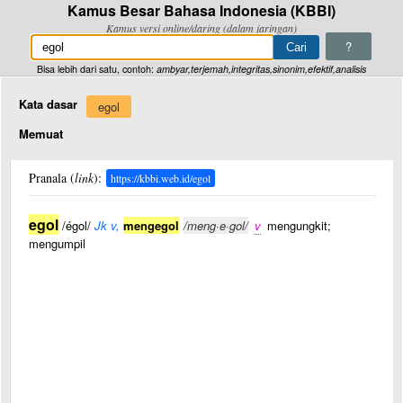
Kamus Besar Bahasa Indonesia (KBBI)
Kamus versi online/daring (dalam jaringan)
?
Bisa lebih dari satu, contoh:
ambyar,terjemah,integritas,sinonim,efektif,analisis
Kata dasar
egol
Memuat
Pranala (
link
):
https://kbbi.web.id/egol
egol
/égol/
Jk v,
mengegol
/meng·e·gol/
v
mengungkit;
mengumpil