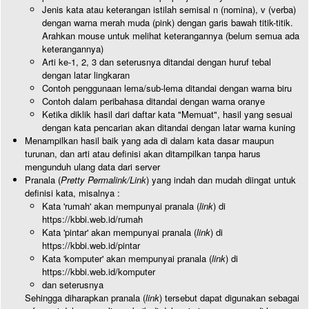
Jenis kata atau keterangan istilah semisal n (nomina), v (verba)
dengan warna merah muda (pink) dengan garis bawah titik-titik.
Arahkan mouse untuk melihat keterangannya (belum semua ada
keterangannya)
Arti ke-1, 2, 3 dan seterusnya ditandai dengan huruf tebal
dengan latar lingkaran
Contoh penggunaan lema/sub-lema ditandai dengan warna biru
Contoh dalam peribahasa ditandai dengan warna oranye
Ketika diklik hasil dari daftar kata "Memuat", hasil yang sesuai
dengan kata pencarian akan ditandai dengan latar warna kuning
Menampilkan hasil baik yang ada di dalam kata dasar maupun
turunan, dan arti atau definisi akan ditampilkan tanpa harus
mengunduh ulang data dari server
Pranala (
Pretty Permalink/Link
) yang indah dan mudah diingat untuk
definisi kata, misalnya :
Kata 'rumah' akan mempunyai pranala (
link
) di
https://kbbi.web.id/rumah
Kata 'pintar' akan mempunyai pranala (
link
) di
https://kbbi.web.id/pintar
Kata 'komputer' akan mempunyai pranala (
link
) di
https://kbbi.web.id/komputer
dan seterusnya
Sehingga diharapkan pranala (
link
) tersebut dapat digunakan sebagai