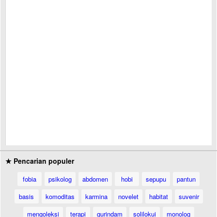
★ Pencarian populer
fobia
psikolog
abdomen
hobi
sepupu
pantun
basis
komoditas
karmina
novelet
habitat
suvenir
mengoleksi
terapi
gurindam
solilokui
monolog