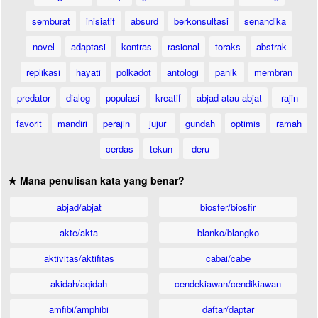
semburat
inisiatif
absurd
berkonsultasi
senandika
novel
adaptasi
kontras
rasional
toraks
abstrak
replikasi
hayati
polkadot
antologi
panik
membran
predator
dialog
populasi
kreatif
abjad-atau-abjat
rajin
favorit
mandiri
perajin
jujur
gundah
optimis
ramah
cerdas
tekun
deru
★ Mana penulisan kata yang benar?
abjad/abjat
biosfer/biosfir
akte/akta
blanko/blangko
aktivitas/aktifitas
cabai/cabe
akidah/aqidah
cendekiawan/cendikiawan
amfibi/amphibi
daftar/daptar