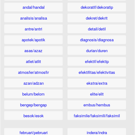
andal/handal
dekoratif/dekoratip
analisis/analisa
dekret/dekrit
antre/antri
detail/detil
apotek/apotik
diagnosis/diagnosa
asas/azaz
durian/duren
atlet/atlit
efektif/efektip
atmosfer/atmosfir
efektifitas/efektivitas
azan/adzan
ekstra/extra
belum/belom
elite/elit
bengep/bengap
embus/hembus
besok/esok
faksimile/faksimili/faksimil
februari/pebruari
indera/indra