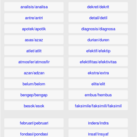
analisis/analisa
dekret/dekrit
antre/antri
detail/detil
apotek/apotik
diagnosis/diagnosa
asas/azaz
durian/duren
atlet/atlit
efektif/efektip
atmosfer/atmosfir
efektifitas/efektivitas
azan/adzan
ekstra/extra
belum/belom
elite/elit
bengep/bengap
embus/hembus
besok/esok
faksimile/faksimili/faksimil
februari/pebruari
indera/indra
fondasi/pondasi
insaf/insyaf