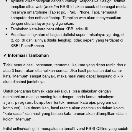
Aplikasi dikembangkan dengan konsep
Responsive Design
, artinya
tampilan situs web (
website
) KBBI ini akan cocok di berbagai media,
misalnya smartphone (Tablet pc, iPad, iPhone, Tab), termasuk
komputer dan netbook/laptop. Tampilan web akan menyesuaikan
dengan ukuran layar yang digunakan.
Tambahan kata-kata baru diluar KBBI edisi III
Penulisan singkatan di bagian definisi seperti misalnya: yg, dng, dl,
tt, dp, dr dan lainnya ditulis lengkap, tidak seperti yang terdapat di
KBBI PusatBahasa.
✔ Informasi Tambahan
Tidak semua hasil pencarian, terutama jika kata yang dicari terdiri dari 2
atau 3 huruf, akan ditampilkan semua. Jika hasil pencarian dari daftar
kata "Memuat" sangat banyak, maka hasil yang dapat langsung di klik
akan dibatasi jumlahnya.
Untuk pencarian banyak kata sekaligus, bisa dilakukan dengan
memisahkan masing-masing kata dengan tanda koma, misalnya:
(untuk mencari kata ajar, program dan
ajar,program,komputer
komputer). Jika ditemukan, hasil utama akan ditampilkan dalam kolom
"kata dasar" dan hasil yang berupa kata turunan akan ditampilkan dalam
kolom "Memuat".
Edisi online/daring ini merupakan alternatif versi KBBI Offline yang sudah