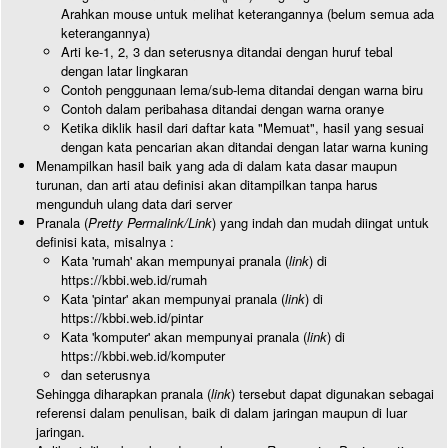
Arahkan mouse untuk melihat keterangannya (belum semua ada
keterangannya)
Arti ke-1, 2, 3 dan seterusnya ditandai dengan huruf tebal
dengan latar lingkaran
Contoh penggunaan lema/sub-lema ditandai dengan warna biru
Contoh dalam peribahasa ditandai dengan warna oranye
Ketika diklik hasil dari daftar kata "Memuat", hasil yang sesuai
dengan kata pencarian akan ditandai dengan latar warna kuning
Menampilkan hasil baik yang ada di dalam kata dasar maupun
turunan, dan arti atau definisi akan ditampilkan tanpa harus
mengunduh ulang data dari server
Pranala (
Pretty Permalink/Link
) yang indah dan mudah diingat untuk
definisi kata, misalnya :
Kata 'rumah' akan mempunyai pranala (
link
) di
https://kbbi.web.id/rumah
Kata 'pintar' akan mempunyai pranala (
link
) di
https://kbbi.web.id/pintar
Kata 'komputer' akan mempunyai pranala (
link
) di
https://kbbi.web.id/komputer
dan seterusnya
Sehingga diharapkan pranala (
link
) tersebut dapat digunakan sebagai
referensi dalam penulisan, baik di dalam jaringan maupun di luar
jaringan.