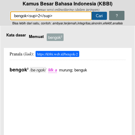
Kamus Besar Bahasa Indonesia (KBBI)
Kamus versi online/daring (dalam jaringan)
?
Bisa lebih dari satu, contoh:
ambyar,terjemah,integritas,sinonim,efektif,analisis
Kata dasar
Memuat
bengok
2
Pranala (
link
):
https://kbbi.web.id/bengok-2
bengok
2
/be·ngok/
Mk a
murung; benguk