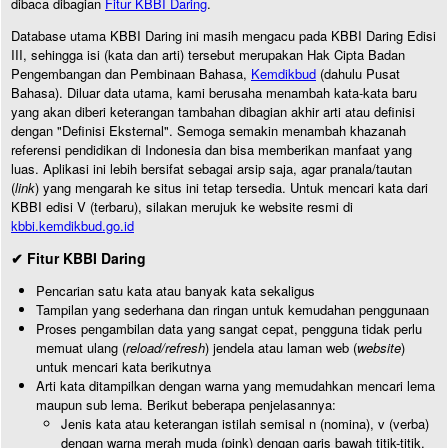
dibaca dibagian
Fitur KBBI Daring
.
Database utama KBBI Daring ini masih mengacu pada KBBI Daring Edisi
III, sehingga isi (kata dan arti) tersebut merupakan Hak Cipta Badan
Pengembangan dan Pembinaan Bahasa,
Kemdikbud
(dahulu Pusat
Bahasa). Diluar data utama, kami berusaha menambah kata-kata baru
yang akan diberi keterangan tambahan dibagian akhir arti atau definisi
dengan "Definisi Eksternal". Semoga semakin menambah khazanah
referensi pendidikan di Indonesia dan bisa memberikan manfaat yang
luas. Aplikasi ini lebih bersifat sebagai arsip saja, agar pranala/tautan
(
link
) yang mengarah ke situs ini tetap tersedia. Untuk mencari kata dari
KBBI edisi V (terbaru), silakan merujuk ke website resmi di
kbbi.kemdikbud.go.id
✔ Fitur KBBI Daring
Pencarian satu kata atau banyak kata sekaligus
Tampilan yang sederhana dan ringan untuk kemudahan penggunaan
Proses pengambilan data yang sangat cepat, pengguna tidak perlu
memuat ulang (
reload/refresh
) jendela atau laman web (
website
)
untuk mencari kata berikutnya
Arti kata ditampilkan dengan warna yang memudahkan mencari lema
maupun sub lema. Berikut beberapa penjelasannya:
Jenis kata atau keterangan istilah semisal n (nomina), v (verba)
dengan warna merah muda (pink) dengan garis bawah titik-titik.