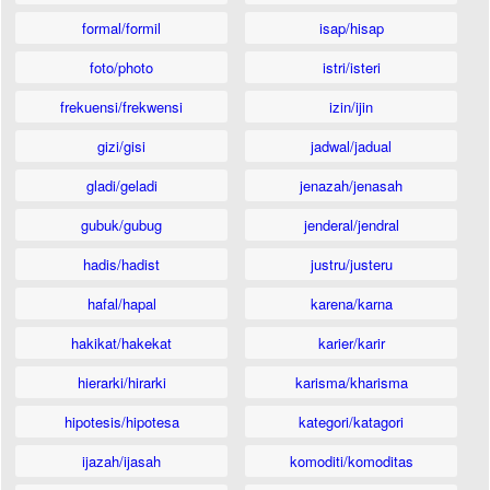
formal/formil
isap/hisap
foto/photo
istri/isteri
frekuensi/frekwensi
izin/ijin
gizi/gisi
jadwal/jadual
gladi/geladi
jenazah/jenasah
gubuk/gubug
jenderal/jendral
hadis/hadist
justru/justeru
hafal/hapal
karena/karna
hakikat/hakekat
karier/karir
hierarki/hirarki
karisma/kharisma
hipotesis/hipotesa
kategori/katagori
ijazah/ijasah
komoditi/komoditas