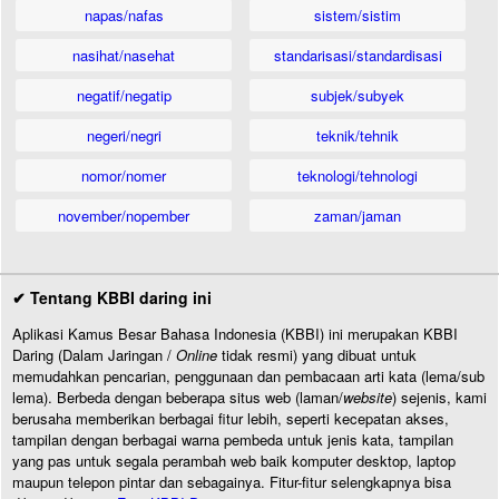
napas/nafas
sistem/sistim
nasihat/nasehat
standarisasi/standardisasi
negatif/negatip
subjek/subyek
negeri/negri
teknik/tehnik
nomor/nomer
teknologi/tehnologi
november/nopember
zaman/jaman
✔ Tentang KBBI daring ini
Aplikasi Kamus Besar Bahasa Indonesia (KBBI) ini merupakan KBBI
Daring (Dalam Jaringan /
Online
tidak resmi) yang dibuat untuk
memudahkan pencarian, penggunaan dan pembacaan arti kata (lema/sub
lema). Berbeda dengan beberapa situs web (laman/
website
) sejenis, kami
berusaha memberikan berbagai fitur lebih, seperti kecepatan akses,
tampilan dengan berbagai warna pembeda untuk jenis kata, tampilan
yang pas untuk segala perambah web baik komputer desktop, laptop
maupun telepon pintar dan sebagainya. Fitur-fitur selengkapnya bisa