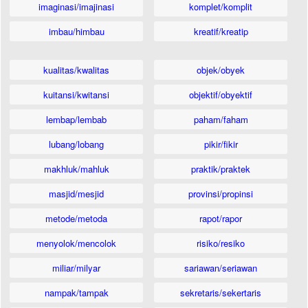
imaginasi/imajinasi
komplet/komplit
imbau/himbau
kreatif/kreatip
kualitas/kwalitas
objek/obyek
kuitansi/kwitansi
objektif/obyektif
lembap/lembab
paham/faham
lubang/lobang
pikir/fikir
makhluk/mahluk
praktik/praktek
masjid/mesjid
provinsi/propinsi
metode/metoda
rapot/rapor
menyolok/mencolok
risiko/resiko
miliar/milyar
sariawan/seriawan
nampak/tampak
sekretaris/sekertaris