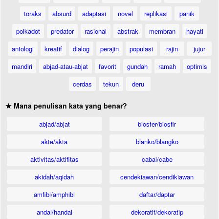
toraks
absurd
adaptasi
novel
replikasi
panik
polkadot
predator
rasional
abstrak
membran
hayati
antologi
kreatif
dialog
perajin
populasi
rajin
jujur
mandiri
abjad-atau-abjat
favorit
gundah
ramah
optimis
cerdas
tekun
deru
★ Mana penulisan kata yang benar?
abjad/abjat
biosfer/biosfir
akte/akta
blanko/blangko
aktivitas/aktifitas
cabai/cabe
akidah/aqidah
cendekiawan/cendikiawan
amfibi/amphibi
daftar/daptar
andal/handal
dekoratif/dekoratip