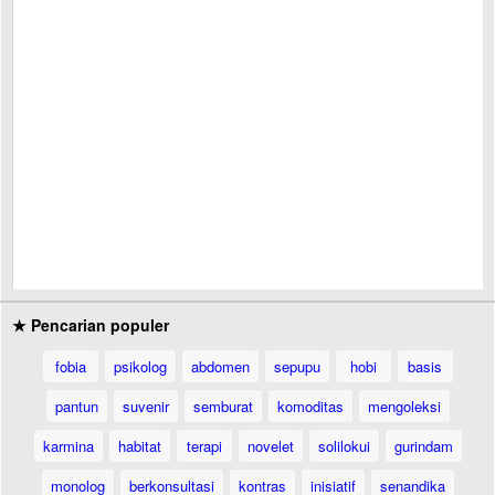
★ Pencarian populer
fobia
psikolog
abdomen
sepupu
hobi
basis
pantun
suvenir
semburat
komoditas
mengoleksi
karmina
habitat
terapi
novelet
solilokui
gurindam
monolog
berkonsultasi
kontras
inisiatif
senandika