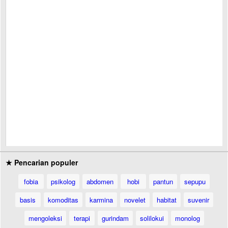
★ Pencarian populer
fobia
psikolog
abdomen
hobi
pantun
sepupu
basis
komoditas
karmina
novelet
habitat
suvenir
mengoleksi
terapi
gurindam
solilokui
monolog