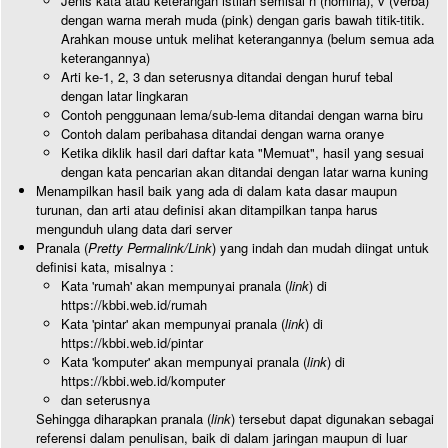
Jenis kata atau keterangan istilah semisal n (nomina), v (verba)
dengan warna merah muda (pink) dengan garis bawah titik-titik.
Arahkan mouse untuk melihat keterangannya (belum semua ada
keterangannya)
Arti ke-1, 2, 3 dan seterusnya ditandai dengan huruf tebal
dengan latar lingkaran
Contoh penggunaan lema/sub-lema ditandai dengan warna biru
Contoh dalam peribahasa ditandai dengan warna oranye
Ketika diklik hasil dari daftar kata "Memuat", hasil yang sesuai
dengan kata pencarian akan ditandai dengan latar warna kuning
Menampilkan hasil baik yang ada di dalam kata dasar maupun
turunan, dan arti atau definisi akan ditampilkan tanpa harus
mengunduh ulang data dari server
Pranala (
Pretty Permalink/Link
) yang indah dan mudah diingat untuk
definisi kata, misalnya :
Kata 'rumah' akan mempunyai pranala (
link
) di
https://kbbi.web.id/rumah
Kata 'pintar' akan mempunyai pranala (
link
) di
https://kbbi.web.id/pintar
Kata 'komputer' akan mempunyai pranala (
link
) di
https://kbbi.web.id/komputer
dan seterusnya
Sehingga diharapkan pranala (
link
) tersebut dapat digunakan sebagai
referensi dalam penulisan, baik di dalam jaringan maupun di luar