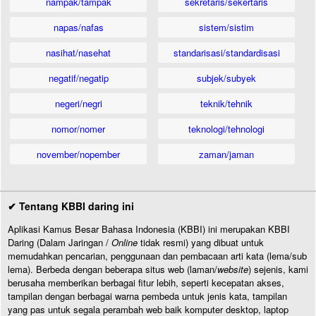
nampak/tampak
sekretaris/sekertaris
napas/nafas
sistem/sistim
nasihat/nasehat
standarisasi/standardisasi
negatif/negatip
subjek/subyek
negeri/negri
teknik/tehnik
nomor/nomer
teknologi/tehnologi
november/nopember
zaman/jaman
✔ Tentang KBBI daring ini
Aplikasi Kamus Besar Bahasa Indonesia (KBBI) ini merupakan KBBI
Daring (Dalam Jaringan /
Online
tidak resmi) yang dibuat untuk
memudahkan pencarian, penggunaan dan pembacaan arti kata (lema/sub
lema). Berbeda dengan beberapa situs web (laman/
website
) sejenis, kami
berusaha memberikan berbagai fitur lebih, seperti kecepatan akses,
tampilan dengan berbagai warna pembeda untuk jenis kata, tampilan
yang pas untuk segala perambah web baik komputer desktop, laptop