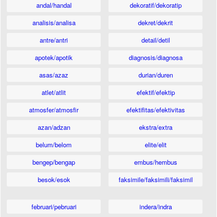
andal/handal
dekoratif/dekoratip
analisis/analisa
dekret/dekrit
antre/antri
detail/detil
apotek/apotik
diagnosis/diagnosa
asas/azaz
durian/duren
atlet/atlit
efektif/efektip
atmosfer/atmosfir
efektifitas/efektivitas
azan/adzan
ekstra/extra
belum/belom
elite/elit
bengep/bengap
embus/hembus
besok/esok
faksimile/faksimili/faksimil
februari/pebruari
indera/indra