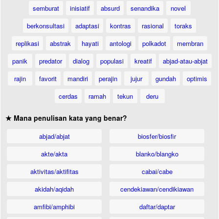
semburat
inisiatif
absurd
senandika
novel
berkonsultasi
adaptasi
kontras
rasional
toraks
replikasi
abstrak
hayati
antologi
polkadot
membran
panik
predator
dialog
populasi
kreatif
abjad-atau-abjat
rajin
favorit
mandiri
perajin
jujur
gundah
optimis
cerdas
ramah
tekun
deru
★ Mana penulisan kata yang benar?
abjad/abjat
biosfer/biosfir
akte/akta
blanko/blangko
aktivitas/aktifitas
cabai/cabe
akidah/aqidah
cendekiawan/cendikiawan
amfibi/amphibi
daftar/daptar