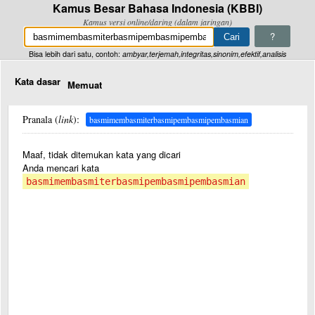
Kamus Besar Bahasa Indonesia (KBBI)
Kamus versi online/daring (dalam jaringan)
?
Bisa lebih dari satu, contoh:
ambyar,terjemah,integritas,sinonim,efektif,analisis
Kata dasar
Memuat
Pranala (
link
):
basmimembasmiterbasmipembasmipembasmian
Maaf, tidak ditemukan kata yang dicari
Anda mencari kata
basmimembasmiterbasmipembasmipembasmian