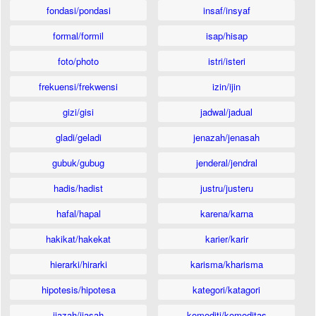
fondasi/pondasi
insaf/insyaf
formal/formil
isap/hisap
foto/photo
istri/isteri
frekuensi/frekwensi
izin/ijin
gizi/gisi
jadwal/jadual
gladi/geladi
jenazah/jenasah
gubuk/gubug
jenderal/jendral
hadis/hadist
justru/justeru
hafal/hapal
karena/karna
hakikat/hakekat
karier/karir
hierarki/hirarki
karisma/kharisma
hipotesis/hipotesa
kategori/katagori
ijazah/ijasah
komoditi/komoditas