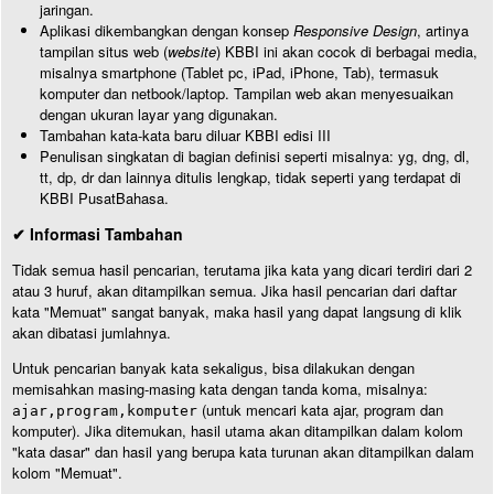
jaringan.
Aplikasi dikembangkan dengan konsep
Responsive Design
, artinya
tampilan situs web (
website
) KBBI ini akan cocok di berbagai media,
misalnya smartphone (Tablet pc, iPad, iPhone, Tab), termasuk
komputer dan netbook/laptop. Tampilan web akan menyesuaikan
dengan ukuran layar yang digunakan.
Tambahan kata-kata baru diluar KBBI edisi III
Penulisan singkatan di bagian definisi seperti misalnya: yg, dng, dl,
tt, dp, dr dan lainnya ditulis lengkap, tidak seperti yang terdapat di
KBBI PusatBahasa.
✔ Informasi Tambahan
Tidak semua hasil pencarian, terutama jika kata yang dicari terdiri dari 2
atau 3 huruf, akan ditampilkan semua. Jika hasil pencarian dari daftar
kata "Memuat" sangat banyak, maka hasil yang dapat langsung di klik
akan dibatasi jumlahnya.
Untuk pencarian banyak kata sekaligus, bisa dilakukan dengan
memisahkan masing-masing kata dengan tanda koma, misalnya:
(untuk mencari kata ajar, program dan
ajar,program,komputer
komputer). Jika ditemukan, hasil utama akan ditampilkan dalam kolom
"kata dasar" dan hasil yang berupa kata turunan akan ditampilkan dalam
kolom "Memuat".