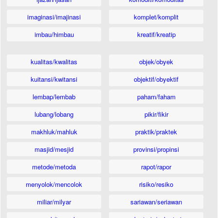
imaginasi/imajinasi
komplet/komplit
imbau/himbau
kreatif/kreatip
kualitas/kwalitas
objek/obyek
kuitansi/kwitansi
objektif/obyektif
lembap/lembab
paham/faham
lubang/lobang
pikir/fikir
makhluk/mahluk
praktik/praktek
masjid/mesjid
provinsi/propinsi
metode/metoda
rapot/rapor
menyolok/mencolok
risiko/resiko
miliar/milyar
sariawan/seriawan