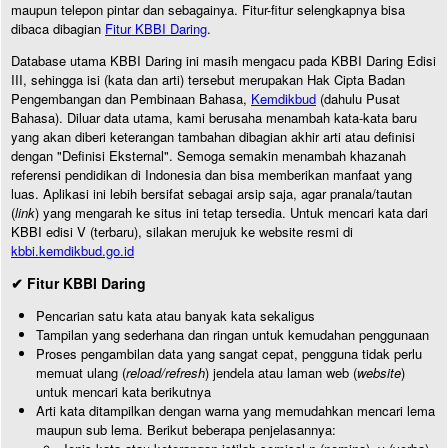
maupun telepon pintar dan sebagainya. Fitur-fitur selengkapnya bisa
dibaca dibagian
Fitur KBBI Daring
.
Database utama KBBI Daring ini masih mengacu pada KBBI Daring Edisi
III, sehingga isi (kata dan arti) tersebut merupakan Hak Cipta Badan
Pengembangan dan Pembinaan Bahasa,
Kemdikbud
(dahulu Pusat
Bahasa). Diluar data utama, kami berusaha menambah kata-kata baru
yang akan diberi keterangan tambahan dibagian akhir arti atau definisi
dengan "Definisi Eksternal". Semoga semakin menambah khazanah
referensi pendidikan di Indonesia dan bisa memberikan manfaat yang
luas. Aplikasi ini lebih bersifat sebagai arsip saja, agar pranala/tautan
(
link
) yang mengarah ke situs ini tetap tersedia. Untuk mencari kata dari
KBBI edisi V (terbaru), silakan merujuk ke website resmi di
kbbi.kemdikbud.go.id
✔ Fitur KBBI Daring
Pencarian satu kata atau banyak kata sekaligus
Tampilan yang sederhana dan ringan untuk kemudahan penggunaan
Proses pengambilan data yang sangat cepat, pengguna tidak perlu
memuat ulang (
reload/refresh
) jendela atau laman web (
website
)
untuk mencari kata berikutnya
Arti kata ditampilkan dengan warna yang memudahkan mencari lema
maupun sub lema. Berikut beberapa penjelasannya: