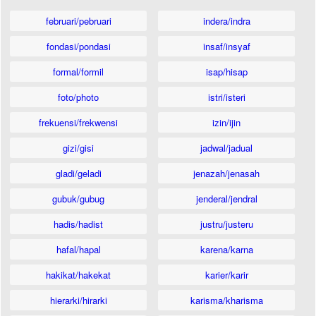
februari/pebruari
indera/indra
fondasi/pondasi
insaf/insyaf
formal/formil
isap/hisap
foto/photo
istri/isteri
frekuensi/frekwensi
izin/ijin
gizi/gisi
jadwal/jadual
gladi/geladi
jenazah/jenasah
gubuk/gubug
jenderal/jendral
hadis/hadist
justru/justeru
hafal/hapal
karena/karna
hakikat/hakekat
karier/karir
hierarki/hirarki
karisma/kharisma