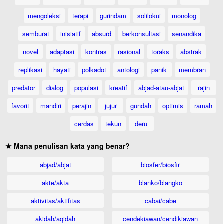
mengoleksi
terapi
gurindam
solilokui
monolog
semburat
inisiatif
absurd
berkonsultasi
senandika
novel
adaptasi
kontras
rasional
toraks
abstrak
replikasi
hayati
polkadot
antologi
panik
membran
predator
dialog
populasi
kreatif
abjad-atau-abjat
rajin
favorit
mandiri
perajin
jujur
gundah
optimis
ramah
cerdas
tekun
deru
★ Mana penulisan kata yang benar?
abjad/abjat
biosfer/biosfir
akte/akta
blanko/blangko
aktivitas/aktifitas
cabai/cabe
akidah/aqidah
cendekiawan/cendikiawan