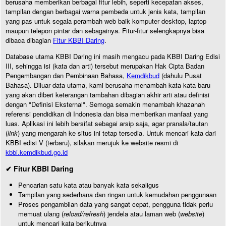
berusaha memberikan berbagai fitur lebih, seperti kecepatan akses,
tampilan dengan berbagai warna pembeda untuk jenis kata, tampilan
yang pas untuk segala perambah web baik komputer desktop, laptop
maupun telepon pintar dan sebagainya. Fitur-fitur selengkapnya bisa
dibaca dibagian
Fitur KBBI Daring
.
Database utama KBBI Daring ini masih mengacu pada KBBI Daring Edisi
III, sehingga isi (kata dan arti) tersebut merupakan Hak Cipta Badan
Pengembangan dan Pembinaan Bahasa,
Kemdikbud
(dahulu Pusat
Bahasa). Diluar data utama, kami berusaha menambah kata-kata baru
yang akan diberi keterangan tambahan dibagian akhir arti atau definisi
dengan "Definisi Eksternal". Semoga semakin menambah khazanah
referensi pendidikan di Indonesia dan bisa memberikan manfaat yang
luas. Aplikasi ini lebih bersifat sebagai arsip saja, agar pranala/tautan
(
link
) yang mengarah ke situs ini tetap tersedia. Untuk mencari kata dari
KBBI edisi V (terbaru), silakan merujuk ke website resmi di
kbbi.kemdikbud.go.id
✔ Fitur KBBI Daring
Pencarian satu kata atau banyak kata sekaligus
Tampilan yang sederhana dan ringan untuk kemudahan penggunaan
Proses pengambilan data yang sangat cepat, pengguna tidak perlu
memuat ulang (
reload/refresh
) jendela atau laman web (
website
)
untuk mencari kata berikutnya