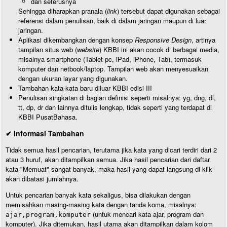
dan seterusnya
Sehingga diharapkan pranala (
link
) tersebut dapat digunakan sebagai
referensi dalam penulisan, baik di dalam jaringan maupun di luar
jaringan.
Aplikasi dikembangkan dengan konsep
Responsive Design
, artinya
tampilan situs web (
website
) KBBI ini akan cocok di berbagai media,
misalnya smartphone (Tablet pc, iPad, iPhone, Tab), termasuk
komputer dan netbook/laptop. Tampilan web akan menyesuaikan
dengan ukuran layar yang digunakan.
Tambahan kata-kata baru diluar KBBI edisi III
Penulisan singkatan di bagian definisi seperti misalnya: yg, dng, dl,
tt, dp, dr dan lainnya ditulis lengkap, tidak seperti yang terdapat di
KBBI PusatBahasa.
✔ Informasi Tambahan
Tidak semua hasil pencarian, terutama jika kata yang dicari terdiri dari 2
atau 3 huruf, akan ditampilkan semua. Jika hasil pencarian dari daftar
kata "Memuat" sangat banyak, maka hasil yang dapat langsung di klik
akan dibatasi jumlahnya.
Untuk pencarian banyak kata sekaligus, bisa dilakukan dengan
memisahkan masing-masing kata dengan tanda koma, misalnya:
(untuk mencari kata ajar, program dan
ajar,program,komputer
komputer). Jika ditemukan, hasil utama akan ditampilkan dalam kolom