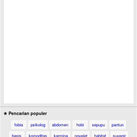
★ Pencarian populer
fobia
psikolog
abdomen
hobi
sepupu
pantun
basis
komoditas
karmina
novelet
habitat
suvenir