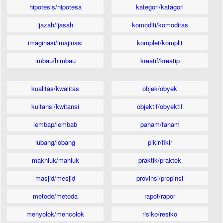
hipotesis/hipotesa
kategori/katagori
ijazah/ijasah
komoditi/komoditas
imaginasi/imajinasi
komplet/komplit
imbau/himbau
kreatif/kreatip
kualitas/kwalitas
objek/obyek
kuitansi/kwitansi
objektif/obyektif
lembap/lembab
paham/faham
lubang/lobang
pikir/fikir
makhluk/mahluk
praktik/praktek
masjid/mesjid
provinsi/propinsi
metode/metoda
rapot/rapor
menyolok/mencolok
risiko/resiko