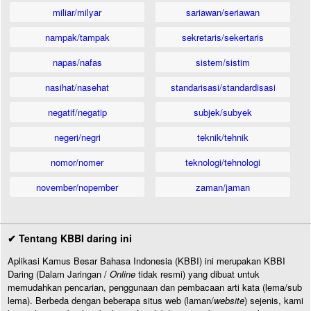
miliar/milyar
sariawan/seriawan
nampak/tampak
sekretaris/sekertaris
napas/nafas
sistem/sistim
nasihat/nasehat
standarisasi/standardisasi
negatif/negatip
subjek/subyek
negeri/negri
teknik/tehnik
nomor/nomer
teknologi/tehnologi
november/nopember
zaman/jaman
✔ Tentang KBBI daring ini
Aplikasi Kamus Besar Bahasa Indonesia (KBBI) ini merupakan KBBI
Daring (Dalam Jaringan /
Online
tidak resmi) yang dibuat untuk
memudahkan pencarian, penggunaan dan pembacaan arti kata (lema/sub
lema). Berbeda dengan beberapa situs web (laman/
website
) sejenis, kami