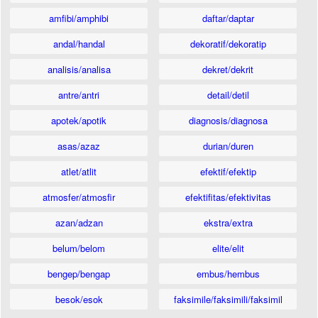
amfibi/amphibi
daftar/daptar
andal/handal
dekoratif/dekoratip
analisis/analisa
dekret/dekrit
antre/antri
detail/detil
apotek/apotik
diagnosis/diagnosa
asas/azaz
durian/duren
atlet/atlit
efektif/efektip
atmosfer/atmosfir
efektifitas/efektivitas
azan/adzan
ekstra/extra
belum/belom
elite/elit
bengep/bengap
embus/hembus
besok/esok
faksimile/faksimili/faksimil