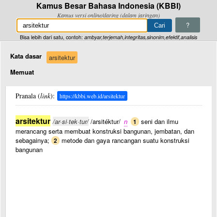
Kamus Besar Bahasa Indonesia (KBBI)
Kamus versi online/daring (dalam jaringan)
?
Bisa lebih dari satu, contoh:
ambyar,terjemah,integritas,sinonim,efektif,analisis
Kata dasar
arsitektur
Memuat
Pranala (
link
):
https://kbbi.web.id/arsitektur
arsitektur
/ar·si·tek·tur/
/arsitéktur/
n
seni dan ilmu
1
merancang serta membuat konstruksi bangunan, jembatan, dan
sebagainya;
metode dan gaya rancangan suatu konstruksi
2
bangunan