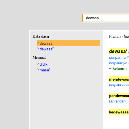
Kata dasar
Pranala (
lin
dewasa
1
dewasa
2
dewasa
1
Memuat
dengan tari
berpikirnya 
didik
-- kelamin
masa
1
mendewas
berpikir ana
pendewasa
tantangan;
kedewasaa