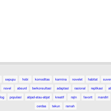
sepupu
hobi
komoditas
karmina
novelet
habitat
suven
novel
absurd
berkonsultasi
adaptasi
rasional
replikasi
a
log
populasi
abjad-atau-abjat
kreatif
rajin
favorit
mandiri
cerdas
tekun
ramah