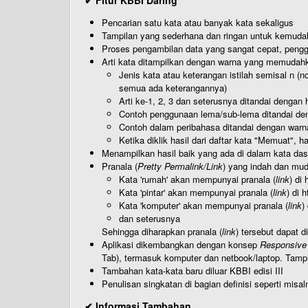
✔ Fitur KBBI Daring
Pencarian satu kata atau banyak kata sekaligus
Tampilan yang sederhana dan ringan untuk kemud
Proses pengambilan data yang sangat cepat, pengg
Arti kata ditampilkan dengan warna yang memudah
Jenis kata atau keterangan istilah semisal n (
semua ada keterangannya)
Arti ke-1, 2, 3 dan seterusnya ditandai dengan h
Contoh penggunaan lema/sub-lema ditandai den
Contoh dalam peribahasa ditandai dengan warn
Ketika diklik hasil dari daftar kata "Memuat", 
Menampilkan hasil baik yang ada di dalam kata dasa
Pranala (
Pretty Permalink/Link
) yang indah dan muda
Kata 'rumah' akan mempunyai pranala (
link
) di
Kata 'pintar' akan mempunyai pranala (
link
) di 
Kata 'komputer' akan mempunyai pranala (
link
)
dan seterusnya
Sehingga diharapkan pranala (
link
) tersebut dapat d
Aplikasi dikembangkan dengan konsep
Responsive
Tab), termasuk komputer dan netbook/laptop. Tamp
Tambahan kata-kata baru diluar KBBI edisi III
Penulisan singkatan di bagian definisi seperti misal
✔ Informasi Tambahan