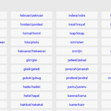
februari/pebruari
indera/indra
fondasi/pondasi
insaf/insyaf
formal/formil
isap/hisap
wan
foto/photo
istri/isteri
frekuensi/frekwensi
izin/ijin
gizi/gisi
jadwal/jadual
gladi/geladi
jenazah/jenasah
gubuk/gubug
jenderal/jendral
m
hadis/hadist
justru/justeru
hafal/hapal
karena/karna
hakikat/hakekat
karier/karir