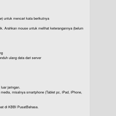
te
) untuk mencari kata berikutnya
titik. Arahkan mouse untuk melihat keterangannya (belum
ng
nduh ulang data dari server
luar jaringan.
i media, misalnya smartphone (Tablet pc, iPad, iPhone,
rdapat di KBBI PusatBahasa.