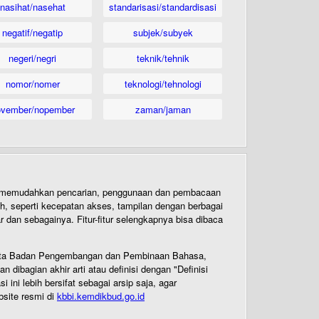
nasihat/nasehat
standarisasi/standardisasi
negatif/negatip
subjek/subyek
negeri/negri
teknik/tehnik
nomor/nomer
teknologi/tehnologi
ovember/nopember
zaman/jaman
uk memudahkan pencarian, penggunaan dan pembacaan
ih, seperti kecepatan akses, tampilan dengan berbagai
dan sebagainya. Fitur-fitur selengkapnya bisa dibaca
 Cipta Badan Pengembangan dan Pembinaan Bahasa,
ibagian akhir arti atau definisi dengan "Definisi
ni lebih bersifat sebagai arsip saja, agar
bsite resmi di
kbbi.kemdikbud.go.id