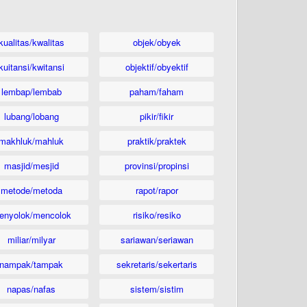
kualitas/kwalitas
objek/obyek
kuitansi/kwitansi
objektif/obyektif
lembap/lembab
paham/faham
lubang/lobang
pikir/fikir
makhluk/mahluk
praktik/praktek
masjid/mesjid
provinsi/propinsi
metode/metoda
rapot/rapor
enyolok/mencolok
risiko/resiko
miliar/milyar
sariawan/seriawan
nampak/tampak
sekretaris/sekertaris
napas/nafas
sistem/sistim