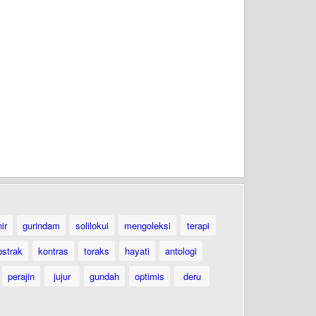
ir
gurindam
solilokui
mengoleksi
terapi
bstrak
kontras
toraks
hayati
antologi
perajin
jujur
gundah
optimis
deru