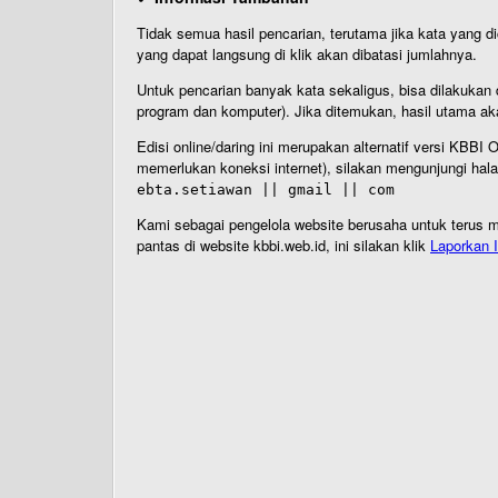
Tidak semua hasil pencarian, terutama jika kata yang di
yang dapat langsung di klik akan dibatasi jumlahnya.
Untuk pencarian banyak kata sekaligus, bisa dilakuk
program dan komputer). Jika ditemukan, hasil utama ak
Edisi online/daring ini merupakan alternatif versi KBB
memerlukan koneksi internet), silakan mengunjungi hal
ebta.setiawan || gmail || com
Kami sebagai pengelola website berusaha untuk terus me
pantas di website kbbi.web.id, ini silakan klik
Laporkan I