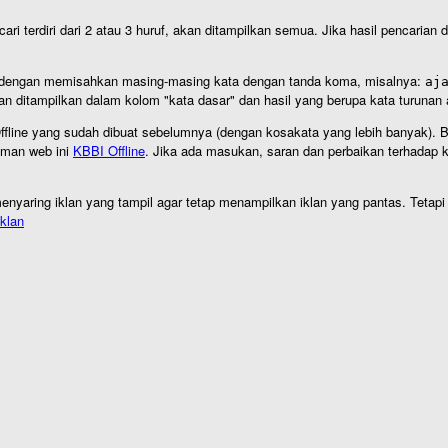
cari terdiri dari 2 atau 3 huruf, akan ditampilkan semua. Jika hasil pencarian
an dengan memisahkan masing-masing kata dengan tanda koma, misalnya:
aj
an ditampilkan dalam kolom "kata dasar" dan hasil yang berupa kata turuna
I Offline yang sudah dibuat sebelumnya (dengan kosakata yang lebih banyak). 
aman web ini
KBBI Offline
. Jika ada masukan, saran dan perbaikan terhadap kb
nyaring iklan yang tampil agar tetap menampilkan iklan yang pantas. Tetapi j
klan