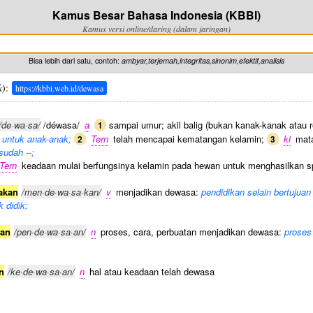
Kamus Besar Bahasa Indonesia (KBBI)
Kamus versi online/daring (dalam jaringan)
Bisa lebih dari satu, contoh:
ambyar,terjemah,integritas,sinonim,efektif,analisis
k
):
https://kbbi.web.id/dewasa
/de·wa·sa/
/déwasa/
a
sampai umur; akil balig (bukan kanak-kanak atau r
1
f untuk anak-anak;
Tern
telah mencapai kematangan kelamin;
ki
mata
2
3
sudah --;
Tern
keadaan mulai berfungsinya kelamin pada hewan untuk menghasilkan sp
akan
/men·de·wa·sa·kan/
v
menjadikan dewasa:
pendidikan selain bertuju
k didik;
an
/pen·de·wa·sa·an/
n
proses, cara, perbuatan menjadikan dewasa:
proses
n
/ke·de·wa·sa·an/
n
hal atau keadaan telah dewasa