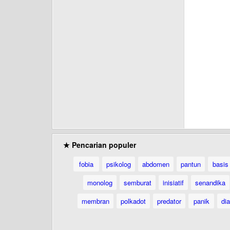
★ Pencarian populer
fobia
psikolog
abdomen
pantun
basis
monolog
semburat
inisiatif
senandika
membran
polkadot
predator
panik
dia