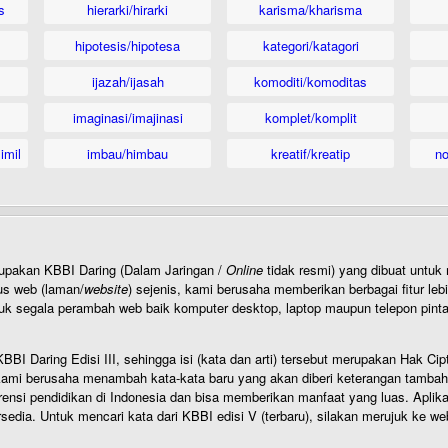
s
hierarki/hirarki
karisma/kharisma
hipotesis/hipotesa
kategori/katagori
ijazah/ijasah
komoditi/komoditas
imaginasi/imajinasi
komplet/komplit
imil
imbau/himbau
kreatif/kreatip
n
rupakan KBBI Daring (Dalam Jaringan /
Online
tidak resmi) yang dibuat unt
us web (laman/
website
) sejenis, kami berusaha memberikan berbagai fitur leb
uk segala perambah web baik komputer desktop, laptop maupun telepon pintar 
BI Daring Edisi III, sehingga isi (kata dan arti) tersebut merupakan Hak
ami berusaha menambah kata-kata baru yang akan diberi keterangan tambahan d
 pendidikan di Indonesia dan bisa memberikan manfaat yang luas. Aplikasi i
rsedia. Untuk mencari kata dari KBBI edisi V (terbaru), silakan merujuk ke we