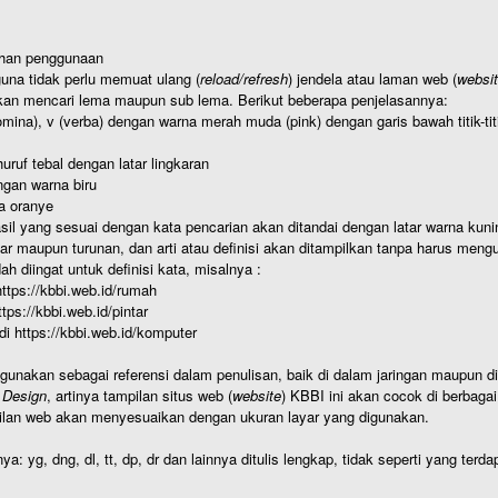
ahan penggunaan
una tidak perlu memuat ulang (
reload/refresh
) jendela atau laman web (
websi
kan mencari lema maupun sub lema. Berikut beberapa penjelasannya:
nomina), v (verba) dengan warna merah muda (pink) dengan garis bawah titik-
uruf tebal dengan latar lingkaran
gan warna biru
a oranye
hasil yang sesuai dengan kata pencarian akan ditandai dengan latar warna kuni
r maupun turunan, dan arti atau definisi akan ditampilkan tanpa harus mengu
h diingat untuk definisi kata, misalnya :
 https://kbbi.web.id/rumah
https://kbbi.web.id/pintar
 di https://kbbi.web.id/komputer
igunakan sebagai referensi dalam penulisan, baik di dalam jaringan maupun di 
 Design
, artinya tampilan situs web (
website
) KBBI ini akan cocok di berbaga
ilan web akan menyesuaikan dengan ukuran layar yang digunakan.
nya: yg, dng, dl, tt, dp, dr dan lainnya ditulis lengkap, tidak seperti yang te