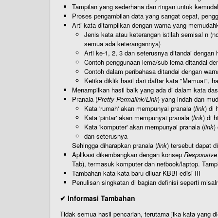
Tampilan yang sederhana dan ringan untuk kemud
Proses pengambilan data yang sangat cepat, pengg
Arti kata ditampilkan dengan warna yang memudah
Jenis kata atau keterangan istilah semisal n (
semua ada keterangannya)
Arti ke-1, 2, 3 dan seterusnya ditandai dengan h
Contoh penggunaan lema/sub-lema ditandai den
Contoh dalam peribahasa ditandai dengan warn
Ketika diklik hasil dari daftar kata "Memuat", 
Menampilkan hasil baik yang ada di dalam kata dasa
Pranala (
Pretty Permalink/Link
) yang indah dan muda
Kata 'rumah' akan mempunyai pranala (
link
) di
Kata 'pintar' akan mempunyai pranala (
link
) di 
Kata 'komputer' akan mempunyai pranala (
link
)
dan seterusnya
Sehingga diharapkan pranala (
link
) tersebut dapat d
Aplikasi dikembangkan dengan konsep
Responsive
Tab), termasuk komputer dan netbook/laptop. Tamp
Tambahan kata-kata baru diluar KBBI edisi III
Penulisan singkatan di bagian definisi seperti misal
✔ Informasi Tambahan
Tidak semua hasil pencarian, terutama jika kata yang di