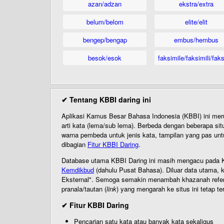
azan/adzan
ekstra/extra
belum/belom
elite/elit
bengep/bengap
embus/hembus
besok/esok
faksimile/faksimili/faks
✔ Tentang KBBI daring ini
Aplikasi Kamus Besar Bahasa Indonesia (KBBI) ini me
arti kata (lema/sub lema). Berbeda dengan beberapa sit
warna pembeda untuk jenis kata, tampilan yang pas unt
dibagian
Fitur KBBI Daring
.
Database utama KBBI Daring ini masih mengacu pada KB
Kemdikbud
(dahulu Pusat Bahasa). Diluar data utama, k
Eksternal". Semoga semakin menambah khazanah referensi
pranala/tautan (
link
) yang mengarah ke situs ini tetap te
✔ Fitur KBBI Daring
Pencarian satu kata atau banyak kata sekaligus