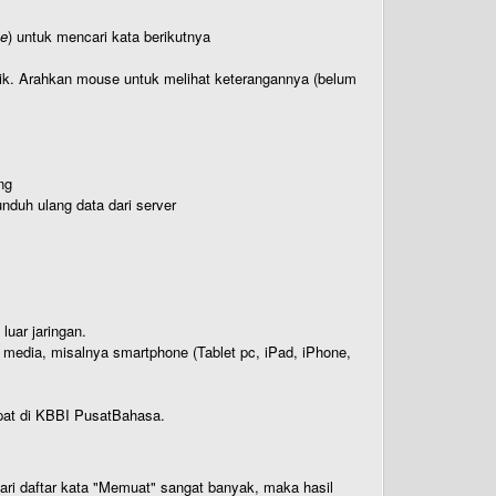
te
) untuk mencari kata berikutnya
titik. Arahkan mouse untuk melihat keterangannya (belum
ng
nduh ulang data dari server
luar jaringan.
i media, misalnya smartphone (Tablet pc, iPad, iPhone,
rdapat di KBBI PusatBahasa.
 dari daftar kata "Memuat" sangat banyak, maka hasil