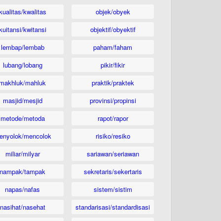
kualitas/kwalitas
objek/obyek
kuitansi/kwitansi
objektif/obyektif
lembap/lembab
paham/faham
lubang/lobang
pikir/fikir
makhluk/mahluk
praktik/praktek
masjid/mesjid
provinsi/propinsi
metode/metoda
rapot/rapor
enyolok/mencolok
risiko/resiko
miliar/milyar
sariawan/seriawan
nampak/tampak
sekretaris/sekertaris
napas/nafas
sistem/sistim
nasihat/nasehat
standarisasi/standardisasi