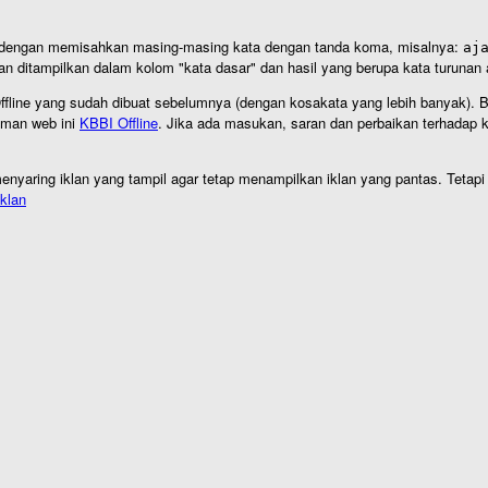
an dengan memisahkan masing-masing kata dengan tanda koma, misalnya:
aj
an ditampilkan dalam kolom "kata dasar" dan hasil yang berupa kata turuna
I Offline yang sudah dibuat sebelumnya (dengan kosakata yang lebih banyak). 
aman web ini
KBBI Offline
. Jika ada masukan, saran dan perbaikan terhadap kb
nyaring iklan yang tampil agar tetap menampilkan iklan yang pantas. Tetapi j
klan