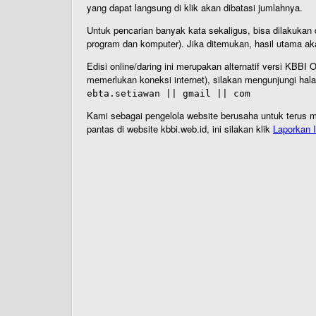
yang dapat langsung di klik akan dibatasi jumlahnya.
Untuk pencarian banyak kata sekaligus, bisa dilakuk
program dan komputer). Jika ditemukan, hasil utama ak
Edisi online/daring ini merupakan alternatif versi KBB
memerlukan koneksi internet), silakan mengunjungi hal
ebta.setiawan || gmail || com
Kami sebagai pengelola website berusaha untuk terus me
pantas di website kbbi.web.id, ini silakan klik
Laporkan I