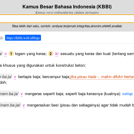
Kamus Besar Bahasa Indonesia (KBBI)
Kamus versi online/daring (dalam jaringan)
Bisa lebih dari satu, contoh:
ambyar,terjemah,integritas,sinonim,efektif,analisis
k
):
https://kbbi.web.id/baja
a/
n
logam yang keras;
ki
sesuatu yang keras dan kuat (tentang se
1
2
a khusus yang digunakan untuk konstruksi beton;
r·ba·ja/
v
berlapis baja; bercampur baja;
jika pisau tiada -, makin dikikir ber
doh;
mem·ba·ja/
v
mengeras seperti baja; seperti baja kerasnya (kuatnya):
setiap
/mem·ba·jai/
v
mengeraskan besi (pisau dan sebagainya) agar tidak mudah