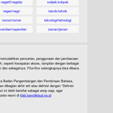
negatif/negatip
subjek/subyek
negeri/negri
teknik/tehnik
nomor/nomer
teknologi/tehnologi
ovember/nopember
zaman/jaman
uk memudahkan pencarian, penggunaan dan pembacaan
ih, seperti kecepatan akses, tampilan dengan berbagai
dan sebagainya. Fitur-fitur selengkapnya bisa dibaca
 Cipta Badan Pengembangan dan Pembinaan Bahasa,
ibagian akhir arti atau definisi dengan "Definisi
ni lebih bersifat sebagai arsip saja, agar
bsite resmi di
kbbi.kemdikbud.go.id