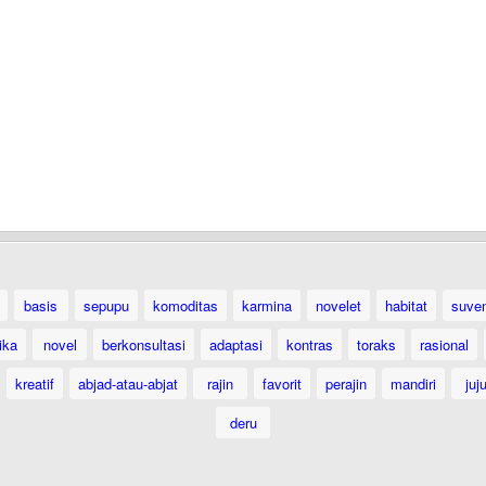
basis
sepupu
komoditas
karmina
novelet
habitat
suven
ika
novel
berkonsultasi
adaptasi
kontras
toraks
rasional
kreatif
abjad-atau-abjat
rajin
favorit
perajin
mandiri
juj
deru