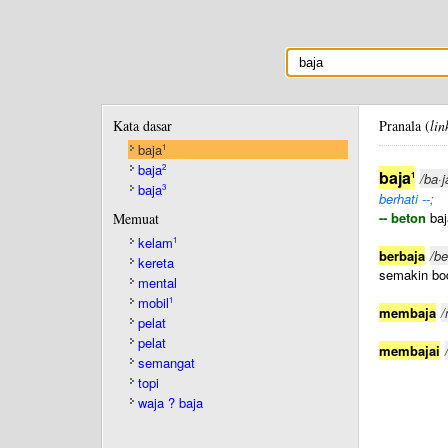
Kata dasar
Pranala (
lin
baja
1
baja
2
baja
1
/ba·j
baja
3
berhati --;
-- beton
baj
Memuat
kelam
1
berbaja
/be
kereta
semakin bo
mental
mobil
1
membaja
/
pelat
pelat
membajai
semangat
topi
waja ? baja