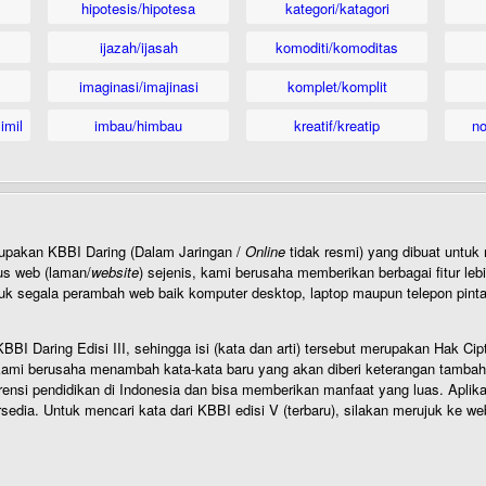
hipotesis/hipotesa
kategori/katagori
ijazah/ijasah
komoditi/komoditas
imaginasi/imajinasi
komplet/komplit
imil
imbau/himbau
kreatif/kreatip
n
rupakan KBBI Daring (Dalam Jaringan /
Online
tidak resmi) yang dibuat unt
us web (laman/
website
) sejenis, kami berusaha memberikan berbagai fitur leb
uk segala perambah web baik komputer desktop, laptop maupun telepon pintar 
BI Daring Edisi III, sehingga isi (kata dan arti) tersebut merupakan Hak
ami berusaha menambah kata-kata baru yang akan diberi keterangan tambahan d
 pendidikan di Indonesia dan bisa memberikan manfaat yang luas. Aplikasi i
rsedia. Untuk mencari kata dari KBBI edisi V (terbaru), silakan merujuk ke we