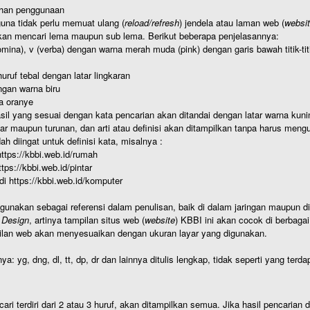
ahan penggunaan
una tidak perlu memuat ulang (
reload/refresh
) jendela atau laman web (
websi
kan mencari lema maupun sub lema. Berikut beberapa penjelasannya:
nomina), v (verba) dengan warna merah muda (pink) dengan garis bawah titik-
uruf tebal dengan latar lingkaran
gan warna biru
a oranye
hasil yang sesuai dengan kata pencarian akan ditandai dengan latar warna kuni
r maupun turunan, dan arti atau definisi akan ditampilkan tanpa harus mengu
h diingat untuk definisi kata, misalnya :
 https://kbbi.web.id/rumah
https://kbbi.web.id/pintar
 di https://kbbi.web.id/komputer
igunakan sebagai referensi dalam penulisan, baik di dalam jaringan maupun di 
 Design
, artinya tampilan situs web (
website
) KBBI ini akan cocok di berbaga
ilan web akan menyesuaikan dengan ukuran layar yang digunakan.
nya: yg, dng, dl, tt, dp, dr dan lainnya ditulis lengkap, tidak seperti yang te
cari terdiri dari 2 atau 3 huruf, akan ditampilkan semua. Jika hasil pencarian