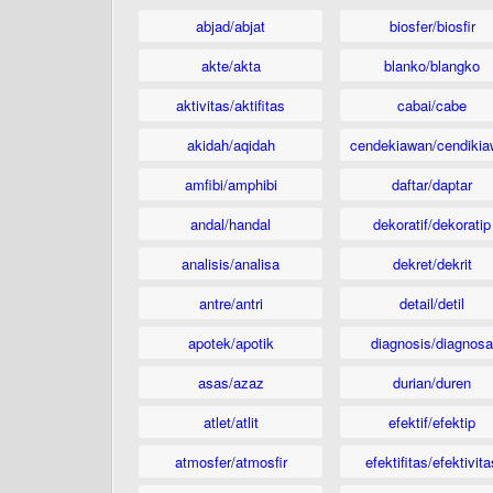
abjad/abjat
biosfer/biosfir
akte/akta
blanko/blangko
aktivitas/aktifitas
cabai/cabe
akidah/aqidah
cendekiawan/cendikia
amfibi/amphibi
daftar/daptar
andal/handal
dekoratif/dekoratip
analisis/analisa
dekret/dekrit
antre/antri
detail/detil
apotek/apotik
diagnosis/diagnosa
asas/azaz
durian/duren
atlet/atlit
efektif/efektip
atmosfer/atmosfir
efektifitas/efektivita