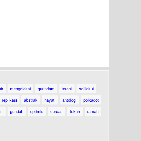
ir
mengoleksi
gurindam
terapi
solilokui
replikasi
abstrak
hayati
antologi
polkadot
ur
gundah
optimis
cerdas
tekun
ramah