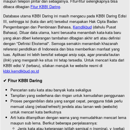
maupun telepon pintar dan sebagainya. Fitur-fitur selengkapnya bisa
dibaca dibagian
Fitur KBBI Daring
.
Database utama KBBI Daring ini masih mengacu pada KBBI Daring Edisi
III, sehingga isi (kata dan arti) tersebut merupakan Hak Cipta Badan
Pengembangan dan Pembinaan Bahasa,
Kemdikbud
(dahulu Pusat
Bahasa). Diluar data utama, kami berusaha menambah kata-kata baru
yang akan diberi keterangan tambahan dibagian akhir arti atau definisi
dengan "Definisi Eksternal". Semoga semakin menambah khazanah
referensi pendidikan di Indonesia dan bisa memberikan manfaat yang
luas. Aplikasi ini lebih bersifat sebagai arsip saja, agar pranala/tautan
(
link
) yang mengarah ke situs ini tetap tersedia. Untuk mencari kata dari
KBBI edisi V (terbaru), silakan merujuk ke website resmi di
kbbi.kemdikbud.go.id
✔ Fitur KBBI Daring
Pencarian satu kata atau banyak kata sekaligus
Tampilan yang sederhana dan ringan untuk kemudahan penggunaan
Proses pengambilan data yang sangat cepat, pengguna tidak perlu
memuat ulang (
reload/refresh
) jendela atau laman web (
website
)
untuk mencari kata berikutnya
Arti kata ditampilkan dengan warna yang memudahkan mencari lema
maupun sub lema. Berikut beberapa penjelasannya:
Jenis kata atau keterangan istilah semisal n (nomina), v (verba)