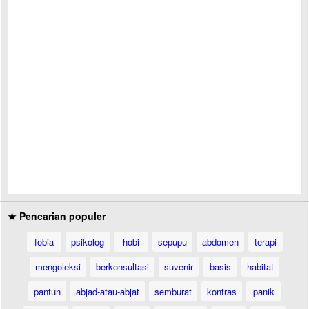
★ Pencarian populer
fobia
psikolog
hobi
sepupu
abdomen
terapi
mengoleksi
berkonsultasi
suvenir
basis
habitat
pantun
abjad-atau-abjat
semburat
kontras
panik