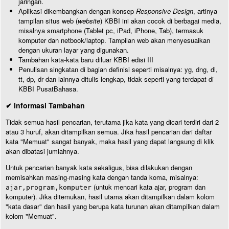
jaringan.
Aplikasi dikembangkan dengan konsep
Responsive Design
, artinya
tampilan situs web (
website
) KBBI ini akan cocok di berbagai media,
misalnya smartphone (Tablet pc, iPad, iPhone, Tab), termasuk
komputer dan netbook/laptop. Tampilan web akan menyesuaikan
dengan ukuran layar yang digunakan.
Tambahan kata-kata baru diluar KBBI edisi III
Penulisan singkatan di bagian definisi seperti misalnya: yg, dng, dl,
tt, dp, dr dan lainnya ditulis lengkap, tidak seperti yang terdapat di
KBBI PusatBahasa.
✔ Informasi Tambahan
Tidak semua hasil pencarian, terutama jika kata yang dicari terdiri dari 2
atau 3 huruf, akan ditampilkan semua. Jika hasil pencarian dari daftar
kata "Memuat" sangat banyak, maka hasil yang dapat langsung di klik
akan dibatasi jumlahnya.
Untuk pencarian banyak kata sekaligus, bisa dilakukan dengan
memisahkan masing-masing kata dengan tanda koma, misalnya:
(untuk mencari kata ajar, program dan
ajar,program,komputer
komputer). Jika ditemukan, hasil utama akan ditampilkan dalam kolom
"kata dasar" dan hasil yang berupa kata turunan akan ditampilkan dalam
kolom "Memuat".