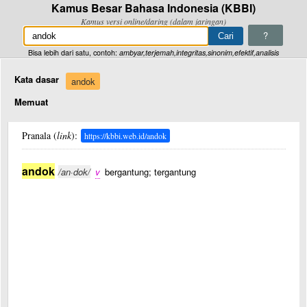
Kamus Besar Bahasa Indonesia (KBBI)
Kamus versi online/daring (dalam jaringan)
?
Bisa lebih dari satu, contoh:
ambyar,terjemah,integritas,sinonim,efektif,analisis
Kata dasar
andok
Memuat
Pranala (
link
):
https://kbbi.web.id/andok
andok
/an·dok/
v
bergantung; tergantung