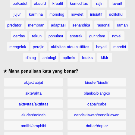
polkadot
absurd
kreatif
komoditas
rajin
favorit
jujur
karmina
monolog
novelet
inisiatif
solilokui
predator
membran
adaptasi
senandika
rasional
ramah
cerdas
tekun
populasi
abstrak
gurindam
novel
mengelak
perajin
aktivitas-atau-aktifitas
hayati
mandiri
dialog
antologi
optimis
toraks
kikir
★ Mana penulisan kata yang benar?
abjad/abjat
biosfer/biosfir
akte/akta
blanko/blangko
aktivitas/aktifitas
cabai/cabe
akidah/aqidah
cendekiawan/cendikiawan
amfibi/amphibi
daftar/daptar