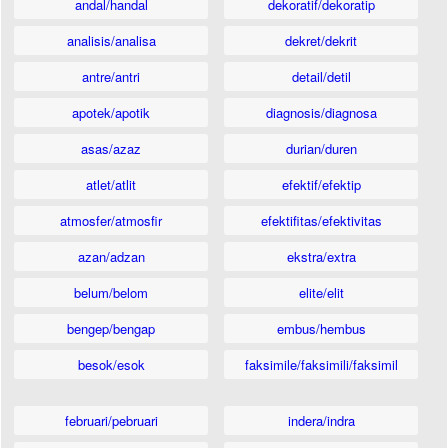
andal/handal
dekoratif/dekoratip
analisis/analisa
dekret/dekrit
antre/antri
detail/detil
apotek/apotik
diagnosis/diagnosa
asas/azaz
durian/duren
atlet/atlit
efektif/efektip
atmosfer/atmosfir
efektifitas/efektivitas
azan/adzan
ekstra/extra
belum/belom
elite/elit
bengep/bengap
embus/hembus
besok/esok
faksimile/faksimili/faksimil
februari/pebruari
indera/indra