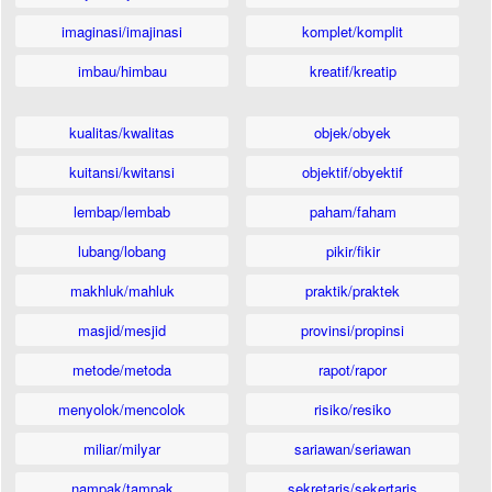
imaginasi/imajinasi
komplet/komplit
imbau/himbau
kreatif/kreatip
kualitas/kwalitas
objek/obyek
kuitansi/kwitansi
objektif/obyektif
lembap/lembab
paham/faham
lubang/lobang
pikir/fikir
makhluk/mahluk
praktik/praktek
masjid/mesjid
provinsi/propinsi
metode/metoda
rapot/rapor
menyolok/mencolok
risiko/resiko
miliar/milyar
sariawan/seriawan
nampak/tampak
sekretaris/sekertaris