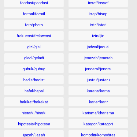
fondasi/pondasi
insaf/insyaf
formal/formil
isap/hisap
foto/photo
istri/isteri
frekuensi/frekwensi
izin/ijin
gizi/gisi
jadwal/jadual
gladi/geladi
jenazah/jenasah
gubuk/gubug
jenderal/jendral
hadis/hadist
justru/justeru
hafal/hapal
karena/karna
hakikat/hakekat
karier/karir
hierarki/hirarki
karisma/kharisma
hipotesis/hipotesa
kategori/katagori
ijazah/ijasah
komoditi/komoditas