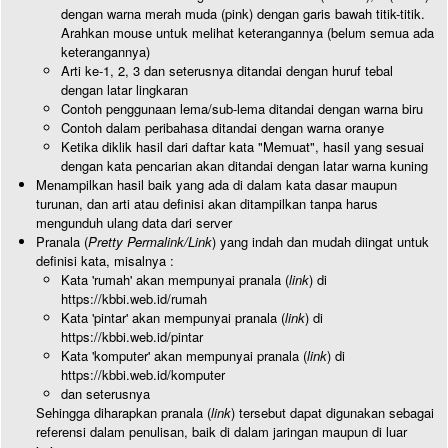
dengan warna merah muda (pink) dengan garis bawah titik-titik.
Arahkan mouse untuk melihat keterangannya (belum semua ada
keterangannya)
Arti ke-1, 2, 3 dan seterusnya ditandai dengan huruf tebal
dengan latar lingkaran
Contoh penggunaan lema/sub-lema ditandai dengan warna biru
Contoh dalam peribahasa ditandai dengan warna oranye
Ketika diklik hasil dari daftar kata "Memuat", hasil yang sesuai
dengan kata pencarian akan ditandai dengan latar warna kuning
Menampilkan hasil baik yang ada di dalam kata dasar maupun
turunan, dan arti atau definisi akan ditampilkan tanpa harus
mengunduh ulang data dari server
Pranala (
Pretty Permalink/Link
) yang indah dan mudah diingat untuk
definisi kata, misalnya :
Kata 'rumah' akan mempunyai pranala (
link
) di
https://kbbi.web.id/rumah
Kata 'pintar' akan mempunyai pranala (
link
) di
https://kbbi.web.id/pintar
Kata 'komputer' akan mempunyai pranala (
link
) di
https://kbbi.web.id/komputer
dan seterusnya
Sehingga diharapkan pranala (
link
) tersebut dapat digunakan sebagai
referensi dalam penulisan, baik di dalam jaringan maupun di luar