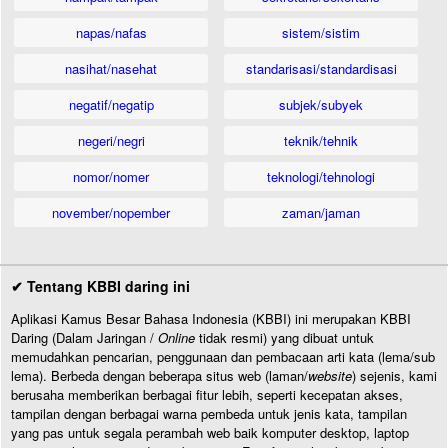
napas/nafas
sistem/sistim
nasihat/nasehat
standarisasi/standardisasi
negatif/negatip
subjek/subyek
negeri/negri
teknik/tehnik
nomor/nomer
teknologi/tehnologi
november/nopember
zaman/jaman
✔ Tentang KBBI daring ini
Aplikasi Kamus Besar Bahasa Indonesia (KBBI) ini merupakan KBBI
Daring (Dalam Jaringan /
Online
tidak resmi) yang dibuat untuk
memudahkan pencarian, penggunaan dan pembacaan arti kata (lema/sub
lema). Berbeda dengan beberapa situs web (laman/
website
) sejenis, kami
berusaha memberikan berbagai fitur lebih, seperti kecepatan akses,
tampilan dengan berbagai warna pembeda untuk jenis kata, tampilan
yang pas untuk segala perambah web baik komputer desktop, laptop