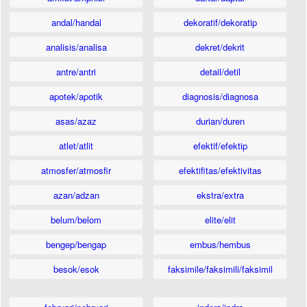
andal/handal
dekoratif/dekoratip
analisis/analisa
dekret/dekrit
antre/antri
detail/detil
apotek/apotik
diagnosis/diagnosa
asas/azaz
durian/duren
atlet/atlit
efektif/efektip
atmosfer/atmosfir
efektifitas/efektivitas
azan/adzan
ekstra/extra
belum/belom
elite/elit
bengep/bengap
embus/hembus
besok/esok
faksimile/faksimili/faksimil