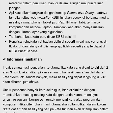
referensi dalam penulisan, baik di dalam jaringan maupun di luar
jaringan.
Aplikasi dikembangkan dengan konsep
Responsive Design
, artinya
tampilan situs web (
website
) KBBI ini akan cocok di berbagai media,
misalnya smartphone (Tablet pc, iPad, iPhone, Tab), termasuk
komputer dan netbook/laptop. Tampilan web akan menyesuaikan
dengan ukuran layar yang digunakan.
Tambahan kata-kata baru diluar KBBI edisi III
Penulisan singkatan di bagian definisi seperti misalnya: yg, dng, dl,
tt, dp, dr dan lainnya ditulis lengkap, tidak seperti yang terdapat di
KBBI PusatBahasa.
✔ Informasi Tambahan
Tidak semua hasil pencarian, terutama jika kata yang dicari terdiri dari 2
atau 3 huruf, akan ditampilkan semua. Jika hasil pencarian dari daftar
kata "Memuat" sangat banyak, maka hasil yang dapat langsung di klik
akan dibatasi jumlahnya.
Untuk pencarian banyak kata sekaligus, bisa dilakukan dengan
memisahkan masing-masing kata dengan tanda koma, misalnya:
(untuk mencari kata ajar, program dan
ajar,program,komputer
komputer). Jika ditemukan, hasil utama akan ditampilkan dalam kolom
"kata dasar" dan hasil yang berupa kata turunan akan ditampilkan dalam