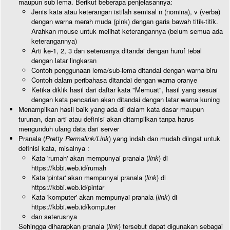
maupun sub lema. Berikut beberapa penjelasannya:
Jenis kata atau keterangan istilah semisal n (nomina), v (verba)
dengan warna merah muda (pink) dengan garis bawah titik-titik.
Arahkan mouse untuk melihat keterangannya (belum semua ada
keterangannya)
Arti ke-1, 2, 3 dan seterusnya ditandai dengan huruf tebal
dengan latar lingkaran
Contoh penggunaan lema/sub-lema ditandai dengan warna biru
Contoh dalam peribahasa ditandai dengan warna oranye
Ketika diklik hasil dari daftar kata "Memuat", hasil yang sesuai
dengan kata pencarian akan ditandai dengan latar warna kuning
Menampilkan hasil baik yang ada di dalam kata dasar maupun
turunan, dan arti atau definisi akan ditampilkan tanpa harus
mengunduh ulang data dari server
Pranala (
Pretty Permalink/Link
) yang indah dan mudah diingat untuk
definisi kata, misalnya :
Kata 'rumah' akan mempunyai pranala (
link
) di
https://kbbi.web.id/rumah
Kata 'pintar' akan mempunyai pranala (
link
) di
https://kbbi.web.id/pintar
Kata 'komputer' akan mempunyai pranala (
link
) di
https://kbbi.web.id/komputer
dan seterusnya
Sehingga diharapkan pranala (
link
) tersebut dapat digunakan sebagai