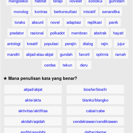
mengoleksi
habitat
terapi
novelet
solilokui
gurindam
monolog
kontras
berkonsultasi
inisiatif
senandika
toraks
absurd
novel
adaptasi
replikasi
panik
predator
rasional
polkadot
membran
abstrak
hayati
antologi
kreatif
populasi
perajin
dialog
rajin
jujur
mandiri
abjad-atau-abjat
gundah
favorit
optimis
ramah
cerdas
tekun
deru
★ Mana penulisan kata yang benar?
abjad/abjat
biosfer/biosfir
akte/akta
blanko/blangko
aktivitas/aktifitas
cabai/cabe
akidah/aqidah
cendekiawan/cendikiawan
amfibi/amphibi
daftar/daptar