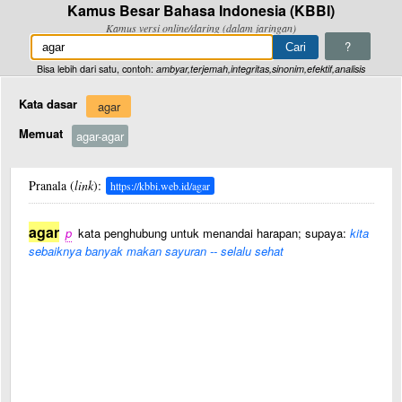
Kamus Besar Bahasa Indonesia (KBBI)
Kamus versi online/daring (dalam jaringan)
?
Bisa lebih dari satu, contoh:
ambyar,terjemah,integritas,sinonim,efektif,analisis
Kata dasar
agar
Memuat
agar-agar
Pranala (
link
):
https://kbbi.web.id/agar
agar
p
kata penghubung untuk menandai harapan; supaya:
kita
sebaiknya banyak makan sayuran -- selalu sehat