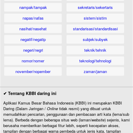
nampak/tampak
sekretaris/sekertaris
napas/nafas
sistem/sistim
nasihat/nasehat
standarisasi/standardisasi
negatif/negatip
subjek/subyek
negeri/negri
teknik/tehnik
nomor/nomer
teknologi/tehnologi
november/nopember
zaman/jaman
✔ Tentang KBBI daring ini
Aplikasi Kamus Besar Bahasa Indonesia (KBBI) ini merupakan KBBI
Daring (Dalam Jaringan /
Online
tidak resmi) yang dibuat untuk
memudahkan pencarian, penggunaan dan pembacaan arti kata (lema/sub
lema). Berbeda dengan beberapa situs web (laman/
website
) sejenis, kami
berusaha memberikan berbagai fitur lebih, seperti kecepatan akses,
tampilan dengan berbagai warna pembeda untuk jenis kata, tampilan