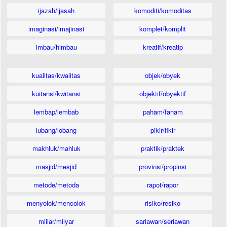
ijazah/ijasah
komoditi/komoditas
imaginasi/imajinasi
komplet/komplit
imbau/himbau
kreatif/kreatip
kualitas/kwalitas
objek/obyek
kuitansi/kwitansi
objektif/obyektif
lembap/lembab
paham/faham
lubang/lobang
pikir/fikir
makhluk/mahluk
praktik/praktek
masjid/mesjid
provinsi/propinsi
metode/metoda
rapot/rapor
menyolok/mencolok
risiko/resiko
miliar/milyar
sariawan/seriawan