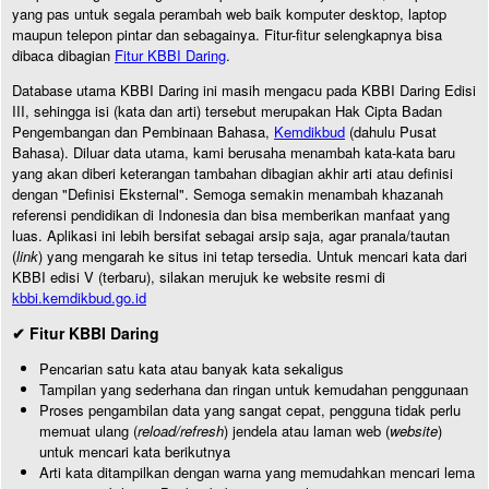
yang pas untuk segala perambah web baik komputer desktop, laptop
maupun telepon pintar dan sebagainya. Fitur-fitur selengkapnya bisa
dibaca dibagian
Fitur KBBI Daring
.
Database utama KBBI Daring ini masih mengacu pada KBBI Daring Edisi
III, sehingga isi (kata dan arti) tersebut merupakan Hak Cipta Badan
Pengembangan dan Pembinaan Bahasa,
Kemdikbud
(dahulu Pusat
Bahasa). Diluar data utama, kami berusaha menambah kata-kata baru
yang akan diberi keterangan tambahan dibagian akhir arti atau definisi
dengan "Definisi Eksternal". Semoga semakin menambah khazanah
referensi pendidikan di Indonesia dan bisa memberikan manfaat yang
luas. Aplikasi ini lebih bersifat sebagai arsip saja, agar pranala/tautan
(
link
) yang mengarah ke situs ini tetap tersedia. Untuk mencari kata dari
KBBI edisi V (terbaru), silakan merujuk ke website resmi di
kbbi.kemdikbud.go.id
✔ Fitur KBBI Daring
Pencarian satu kata atau banyak kata sekaligus
Tampilan yang sederhana dan ringan untuk kemudahan penggunaan
Proses pengambilan data yang sangat cepat, pengguna tidak perlu
memuat ulang (
reload/refresh
) jendela atau laman web (
website
)
untuk mencari kata berikutnya
Arti kata ditampilkan dengan warna yang memudahkan mencari lema