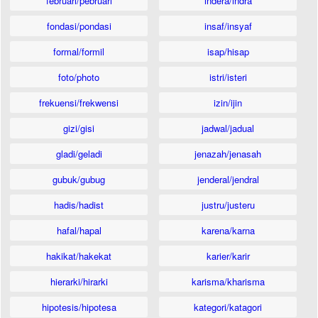
februari/pebruari
indera/indra
fondasi/pondasi
insaf/insyaf
formal/formil
isap/hisap
foto/photo
istri/isteri
frekuensi/frekwensi
izin/ijin
gizi/gisi
jadwal/jadual
gladi/geladi
jenazah/jenasah
gubuk/gubug
jenderal/jendral
hadis/hadist
justru/justeru
hafal/hapal
karena/karna
hakikat/hakekat
karier/karir
hierarki/hirarki
karisma/kharisma
hipotesis/hipotesa
kategori/katagori