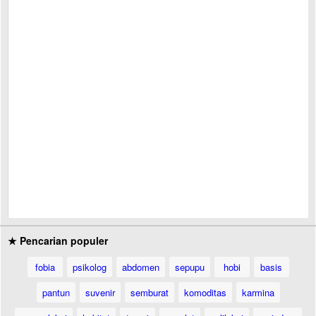
★ Pencarian populer
fobia
psikolog
abdomen
sepupu
hobi
basis
pantun
suvenir
semburat
komoditas
karmina